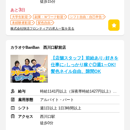
徒歩15分
3
あと
日
大学生歓迎
副業・Ｗワーク歓迎
シフト自由・自己申告
未経験者歓迎
髪色自由
株式会社快活フロンティアの求人一覧を見る
カラオケBanBan 西川口駅前店
【店舗スタッフ】前給あり♪好きを
仕事に♪しっかり稼ぐ◎週1～OK!
髪色ネイル自由、隙間OK
給与
時給1141円以上（深夜帯時給1427円以上） ＋交通費支給
雇用形態
アルバイト・パート
シフト
週1日以上 1日3時間以上
アクセス
西川口駅
徒歩0分