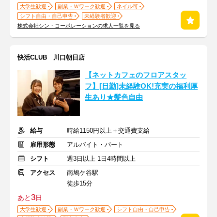
大学生歓迎
副業・Ｗワーク歓迎
ネイル可
シフト自由・自己申告
未経験者歓迎
株式会社シン・コーポレーションの求人一覧を見る
快活CLUB 川口朝日店
【ネットカフェのフロアスタッ
フ】[日勤]未経験OK!充実の福利厚
生あり★髪色自由
給与
時給1150円以上＋交通費支給
雇用形態
アルバイト・パート
シフト
週3日以上 1日4時間以上
アクセス
南鳩ケ谷駅
徒歩15分
3
あと
日
大学生歓迎
副業・Ｗワーク歓迎
シフト自由・自己申告