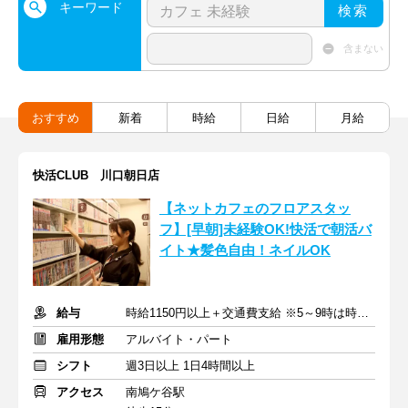
キーワード
検索
含まない
おすすめ
新着
時給
日給
月給
快活CLUB 川口朝日店
【ネットカフェのフロアスタッ
フ】[早朝]未経験OK!快活で朝活バ
イト★髪色自由！ネイルOK
給与
時給1150円以上＋交通費支給 ※5～9時は時給1200円
雇用形態
アルバイト・パート
シフト
週3日以上 1日4時間以上
アクセス
南鳩ケ谷駅