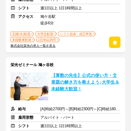
シフト
週1日以上 1日1時間以上
アクセス
鳩ケ谷駅
徒歩6分
主婦(夫)歓迎
大学生歓迎
シフト自由・自己申告
未経験者歓迎
1日4h以内可
株式会社栄光の求人一覧を見る
栄光ゼミナール 鳩ヶ谷校
【算数の先生】公式の使い方・文
章題の解き方を教えよう♪大学生＆
未経験大歓迎！
給与
[A]時給2700円～[B]時給2300円～[C]時給1800円～ ※手当含む
雇用形態
アルバイト・パート
シフト
週1日以上 1日1時間以上