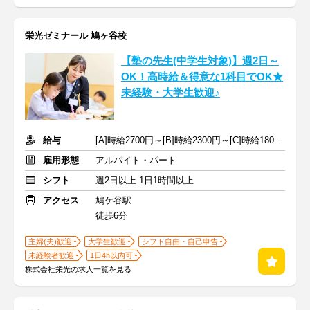
栄光ゼミナール 鳩ヶ谷校
【塾の先生(中学生対象)】週2日～
OK！高時給＆得意な1科目でOK★
未経験・大学生歓迎♪
給与
[A]時給2700円～[B]時給2300円～[C]時給1800円～ ※手当含む
雇用形態
アルバイト・パート
シフト
週2日以上 1日1時間以上
アクセス
鳩ケ谷駅
徒歩6分
主婦(夫)歓迎
大学生歓迎
シフト自由・自己申告
未経験者歓迎
1日4h以内可
株式会社栄光の求人一覧を見る