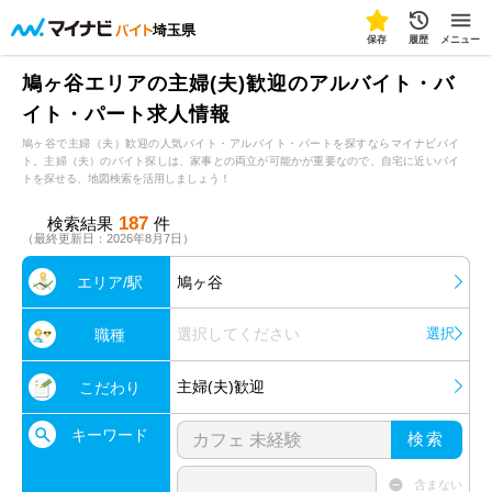
埼玉県
保存
履歴
メニュー
鳩ヶ谷エリアの主婦(夫)歓迎のアルバイト・バ
イト・パート求人情報
鳩ヶ谷で主婦（夫）歓迎の人気バイト・アルバイト・パートを探すならマイナビバイ
ト。主婦（夫）のバイト探しは、家事との両立が可能かが重要なので、自宅に近いバイ
トを探せる、地図検索を活用しましょう！
187
検索結果
件
（最終更新日：2026年8月7日）
エリア/駅
鳩ヶ谷
選択してください
選択
職種
主婦(夫)歓迎
こだわり
キーワード
検索
含まない