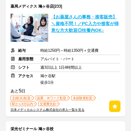
薬局メディクス 鳩ヶ谷店[233]
【お薬屋さんの事務・接客販売】
＼資格不問！／PC入力や接客が得
意な方大歓迎◎扶養内OK♪
給与
時給1250円～時給1350円＋交通費
雇用形態
アルバイト・パート
シフト
週3日以上 1日4時間以上
アクセス
鳩ケ谷駅
徒歩1分
5
あと
日
主婦(夫)歓迎
副業・Ｗワーク歓迎
未経験者歓迎
駅から5分以内
交通費支給
日本メディカルシステム株式会社の求人一覧を見る
栄光ゼミナール 鳩ヶ谷校