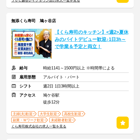
ＪＵＣ越谷レイクタウン店の求人一覧を見る
無添くら寿司 鳩ヶ谷店
【くら寿司のキッチン】<週2>夏休
みのバイトデビュー歓迎♪1日3h～
で学業＆予定と両立！
給与
時給1141～1500円以上 ※時間帯による
雇用形態
アルバイト・パート
シフト
週2日 1日3時間以上
アクセス
鳩ケ谷駅
徒歩12分
主婦(夫)歓迎
大学生歓迎
高校生歓迎
副業・Ｗワーク歓迎
未経験者歓迎
くら寿司株式会社の求人一覧を見る