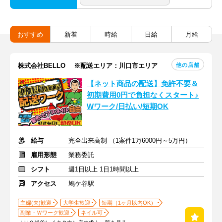
おすすめ
新着
時給
日給
月給
他の店舗
株式会社BELLO ※配送エリア：川口市エリア
【ネット商品の配送】免許不要＆
初期費用0円で負担なくスタート♪
Wワーク/日払い/短期OK
給与
完全出来高制 （1案件1万6000円～5万円）
雇用形態
業務委託
シフト
週1日以上 1日1時間以上
アクセス
鳩ケ谷駅
主婦(夫)歓迎
大学生歓迎
短期（1ヶ月以内OK）
副業・Ｗワーク歓迎
ネイル可