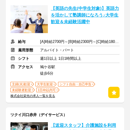
【英語の先生(中学生対象)】英語力
を活かして塾講師になろう♪大学生
歓迎＆未経験活躍中
給与
[A]時給2700円～[B]時給2300円～[C]時給1800円～ ※手当含む
雇用形態
アルバイト・パート
シフト
週1日以上 1日1時間以上
アクセス
鳩ケ谷駅
徒歩6分
主婦(夫)歓迎
大学生歓迎
シフト自由・自己申告
未経験者歓迎
1日4h以内可
株式会社栄光の求人一覧を見る
ツクイ川口赤井（デイサービス）
【送迎スタッフ】介護施設を利用