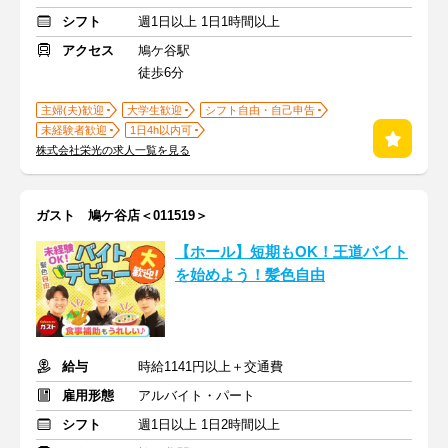
シフト
週1日以上 1日1時間以上
アクセス
鳩ケ谷駅
徒歩6分
主婦(夫)歓迎
大学生歓迎
シフト自由・自己申告
未経験者歓迎
1日4h以内可
株式会社栄光の求人一覧を見る
ガスト 鳩ケ谷店＜011519＞
【ホール】短期もOK！王道バイト
を始めよう！髪色自由
給与
時給1141円以上＋交通費
雇用形態
アルバイト・パート
シフト
週1日以上 1日2時間以上