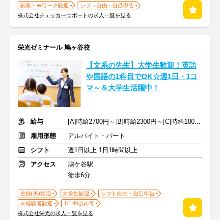
副業・Ｗワーク歓迎
シフト自由・自己申告
株式会社チェッカーサポートの求人一覧を見る
栄光ゼミナール 鳩ヶ谷校
【文系の先生】大学生歓迎！英語
や国語の1科目でOK☆週1日・1コ
マ～＆大学生活躍中！
給与
[A]時給2700円～[B]時給2300円～[C]時給1800円～ ※手当含む
雇用形態
アルバイト・パート
シフト
週1日以上 1日1時間以上
アクセス
鳩ケ谷駅
徒歩6分
主婦(夫)歓迎
大学生歓迎
シフト自由・自己申告
未経験者歓迎
1日4h以内可
株式会社栄光の求人一覧を見る