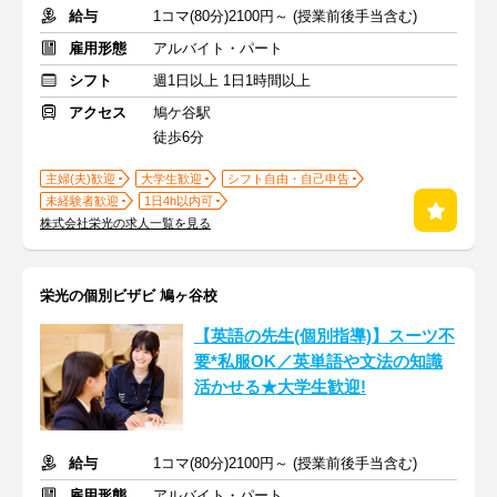
給与
1コマ(80分)2100円～ (授業前後手当含む)
雇用形態
アルバイト・パート
シフト
週1日以上 1日1時間以上
アクセス
鳩ケ谷駅
徒歩6分
主婦(夫)歓迎
大学生歓迎
シフト自由・自己申告
未経験者歓迎
1日4h以内可
株式会社栄光の求人一覧を見る
栄光の個別ビザビ 鳩ヶ谷校
【英語の先生(個別指導)】スーツ不
要*私服OK／英単語や文法の知識
活かせる★大学生歓迎!
給与
1コマ(80分)2100円～ (授業前後手当含む)
雇用形態
アルバイト・パート