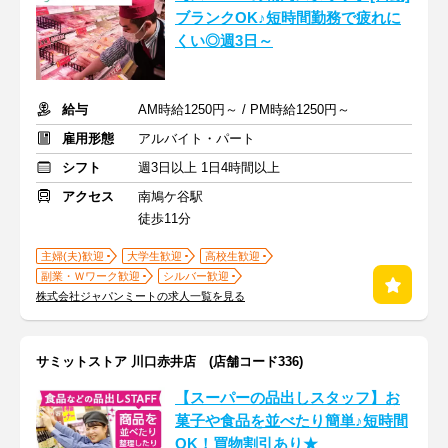
ブランクOK♪短時間勤務で疲れに
くい◎週3日～
給与
AM時給1250円～ / PM時給1250円～
雇用形態
アルバイト・パート
シフト
週3日以上 1日4時間以上
アクセス
南鳩ケ谷駅
徒歩11分
主婦(夫)歓迎
大学生歓迎
高校生歓迎
副業・Ｗワーク歓迎
シルバー歓迎
株式会社ジャパンミートの求人一覧を見る
サミットストア 川口赤井店 (店舗コード336)
【スーパーの品出しスタッフ】お
菓子や食品を並べたり簡単♪短時間
OK！買物割引あり★