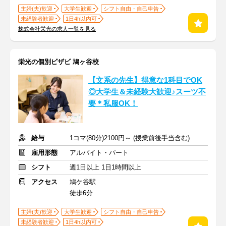
主婦(夫)歓迎
大学生歓迎
シフト自由・自己申告
未経験者歓迎
1日4h以内可
株式会社栄光の求人一覧を見る
栄光の個別ビザビ 鳩ヶ谷校
【文系の先生】得意な1科目でOK
◎大学生＆未経験大歓迎♪スーツ不
要＊私服OK！
給与
1コマ(80分)2100円～ (授業前後手当含む)
雇用形態
アルバイト・パート
シフト
週1日以上 1日1時間以上
アクセス
鳩ケ谷駅
徒歩6分
主婦(夫)歓迎
大学生歓迎
シフト自由・自己申告
未経験者歓迎
1日4h以内可