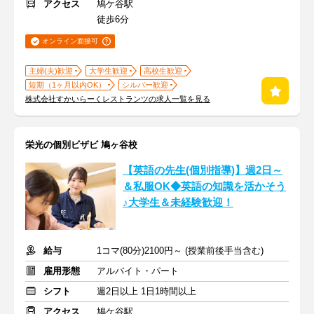
アクセス
鳩ケ谷駅
徒歩6分
オンライン面接可
主婦(夫)歓迎
大学生歓迎
高校生歓迎
短期（1ヶ月以内OK）
シルバー歓迎
株式会社すかいらーくレストランツの求人一覧を見る
栄光の個別ビザビ 鳩ヶ谷校
【英語の先生(個別指導)】週2日～
＆私服OK◆英語の知識を活かそう
♪大学生＆未経験歓迎！
給与
1コマ(80分)2100円～ (授業前後手当含む)
雇用形態
アルバイト・パート
シフト
週2日以上 1日1時間以上
アクセス
鳩ケ谷駅