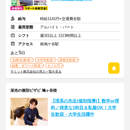
給与
時給1141円+交通費全額
雇用形態
アルバイト・パート
シフト
週3日以上 1日3時間以上
アクセス
南鳩ケ谷駅
5
あと
日
主婦(夫)歓迎
大学生歓迎
高校生歓迎
副業・Ｗワーク歓迎
ネイル可
サミット株式会社の求人一覧を見る
栄光の個別ビザビ 鳩ヶ谷校
【理系の先生(個別指導)】数学or理
科／得意な1科目＆私服OK！大学
生歓迎・大学生活躍中