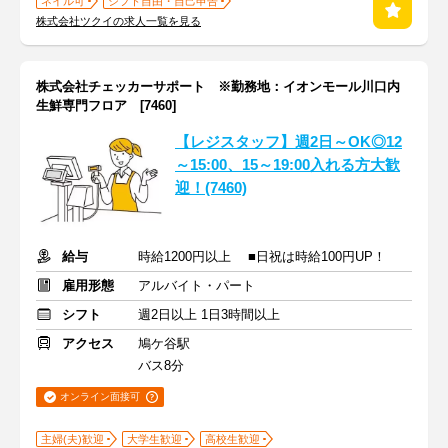
ネイル可
シフト自由・自己申告
株式会社ツクイの求人一覧を見る
株式会社チェッカーサポート ※勤務地：イオンモール川口内
生鮮専門フロア [7460]
【レジスタッフ】週2日～OK◎12
～15:00、15～19:00入れる方大歓
迎！(7460)
給与
時給1200円以上 ■日祝は時給100円UP！
雇用形態
アルバイト・パート
シフト
週2日以上 1日3時間以上
アクセス
鳩ケ谷駅
バス8分
オンライン面接可
主婦(夫)歓迎
大学生歓迎
高校生歓迎