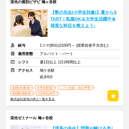
栄光の個別ビザビ 鳩ヶ谷校
【塾の先生(小学生対象)】夏からS
TART！私服OK＆大学生活躍中★
得意な科目を教えよう♪
給与
1コマ(80分)2100円～ (授業前後手当含む)
雇用形態
アルバイト・パート
シフト
週1日以上 1日1時間以上
アクセス
鳩ケ谷駅
徒歩6分
主婦(夫)歓迎
大学生歓迎
シフト自由・自己申告
未経験者歓迎
1日4h以内可
株式会社栄光の求人一覧を見る
栄光ゼミナール 鳩ヶ谷校
【理系の先生】問題が解ける楽し