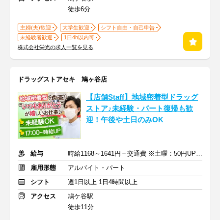
徒歩6分
主婦(夫)歓迎
大学生歓迎
シフト自由・自己申告
未経験者歓迎
1日4h以内可
株式会社栄光の求人一覧を見る
ドラッグストアセキ 鳩ヶ谷店
【店舗Staff】地域密着型ドラッグ
ストア♪未経験・パート復帰も歓
迎！午後や土日のみOK
給与
時給1168～1641円＋交通費 ※土曜：50円UP/日曜・祝日：100円UP
雇用形態
アルバイト・パート
シフト
週1日以上 1日4時間以上
アクセス
鳩ケ谷駅
徒歩11分