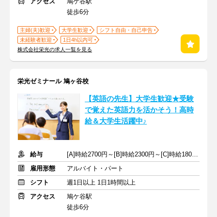
アクセス
鳩ケ谷駅
徒歩6分
主婦(夫)歓迎
大学生歓迎
シフト自由・自己申告
未経験者歓迎
1日4h以内可
株式会社栄光の求人一覧を見る
栄光ゼミナール 鳩ヶ谷校
【英語の先生】大学生歓迎★受験
で覚えた英語力を活かそう！高時
給＆大学生活躍中♪
給与
[A]時給2700円～[B]時給2300円～[C]時給1800円～ ※手当含む
雇用形態
アルバイト・パート
シフト
週1日以上 1日1時間以上
アクセス
鳩ケ谷駅
徒歩6分