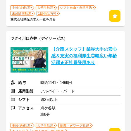
主婦(夫)歓迎
大学生歓迎
シフト自由・自己申告
未経験者歓迎
1日4h以内可
株式会社栄光の求人一覧を見る
ツクイ川口赤井（デイサービス）
【介護スタッフ】業界大手の安心
感＆充実の福利厚生◎幅広い年齢
活躍★正社員登用あり
給与
時給1141～1469円
雇用形態
アルバイト・パート
シフト
週2日以上
アクセス
鳩ケ谷駅
車8分
主婦(夫)歓迎
大学生歓迎
副業・Ｗワーク歓迎