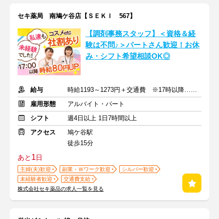
セキ薬局 南鳩ケ谷店【ＳＥＫＩ 567】
【調剤事務スタッフ】＜資格＆経
験は不問♪＞パートさん歓迎！お休
み・シフト希望相談OK◎
給与
時給1193～1273円＋交通費 ※17時以降…時給80円UP
雇用形態
アルバイト・パート
シフト
週4日以上 1日7時間以上
アクセス
鳩ケ谷駅
徒歩15分
1
あと
日
主婦(夫)歓迎
副業・Ｗワーク歓迎
シルバー歓迎
未経験者歓迎
交通費支給
株式会社セキ薬品の求人一覧を見る