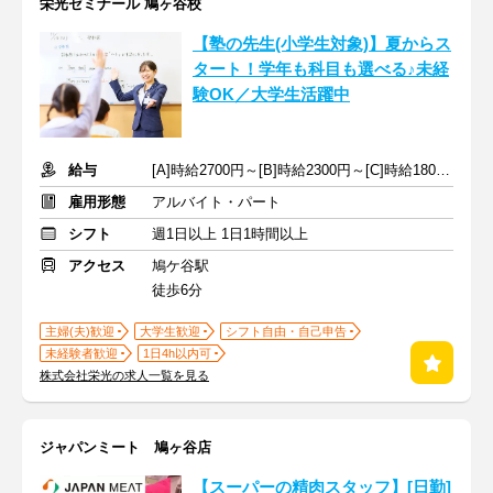
栄光ゼミナール 鳩ヶ谷校
【塾の先生(小学生対象)】夏からス
タート！学年も科目も選べる♪未経
験OK／大学生活躍中
給与
[A]時給2700円～[B]時給2300円～[C]時給1800円～ ※手当含む
雇用形態
アルバイト・パート
シフト
週1日以上 1日1時間以上
アクセス
鳩ケ谷駅
徒歩6分
主婦(夫)歓迎
大学生歓迎
シフト自由・自己申告
未経験者歓迎
1日4h以内可
株式会社栄光の求人一覧を見る
ジャパンミート 鳩ヶ谷店
【スーパーの精肉スタッフ】[日勤]