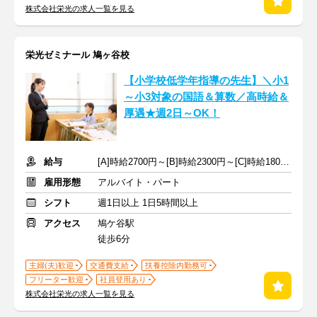
株式会社栄光の求人一覧を見る
栄光ゼミナール 鳩ヶ谷校
【小学校低学年指導の先生】＼小1
～小3対象の国語＆算数／高時給＆
厚遇★週2日～OK！
給与
[A]時給2700円～[B]時給2300円～[C]時給1800円～ ※手当含む
雇用形態
アルバイト・パート
シフト
週1日以上 1日5時間以上
アクセス
鳩ケ谷駅
徒歩6分
主婦(夫)歓迎
交通費支給
扶養控除内勤務可
フリーター歓迎
社員登用あり
株式会社栄光の求人一覧を見る