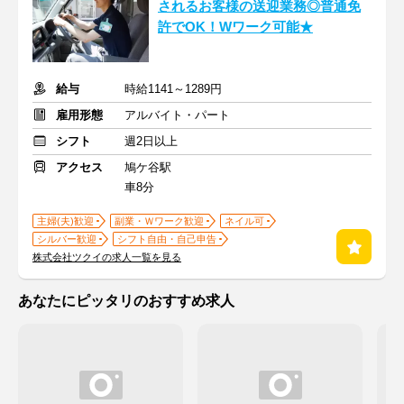
されるお客様の送迎業務◎普通免
許でOK！Wワーク可能★
給与
時給1141～1289円
雇用形態
アルバイト・パート
シフト
週2日以上
アクセス
鳩ケ谷駅
車8分
主婦(夫)歓迎
副業・Ｗワーク歓迎
ネイル可
シルバー歓迎
シフト自由・自己申告
株式会社ツクイの求人一覧を見る
あなたにピッタリのおすすめ求人