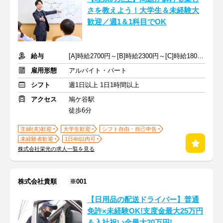
さを教えよう！大学生＆未経験大
歓迎／週1＆1科目でOK
給与
[A]時給2700円～[B]時給2300円～[C]時給1800円～ ※手当含む
雇用形態
アルバイト・パート
シフト
週1日以上 1日1時間以上
アクセス
鳩ケ谷駅
徒歩6分
主婦(夫)歓迎
大学生歓迎
シフト自由・自己申告
未経験者歓迎
1日4h以内可
株式会社栄光の求人一覧を見る
株式会社貴順 ※001
【日用品の配送ドライバー】普通
免許×未経験OK!支度金最大25万円
＆入社祝い金最大20万円!