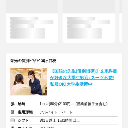
栄光の個別ビザビ 鳩ヶ谷校
【国語の先生(個別指導)】文系科目
が好きな大学生歓迎♪スーツ不要*
私服OK!大学生活躍中
給与
1コマ(80分)2100円～ (授業前後手当含む)
雇用形態
アルバイト・パート
シフト
週1日以上 1日1時間以上