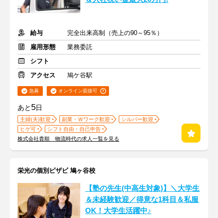
給与
完全出来高制（売上の90～95％）
雇用形態
業務委託
シフト
アクセス
鳩ケ谷駅
急募
オンライン面接可
5
あと
日
主婦(夫)歓迎
副業・Ｗワーク歓迎
シルバー歓迎
ヒゲ可
シフト自由・自己申告
株式会社貴順 物流時代の求人一覧を見る
栄光の個別ビザビ 鳩ヶ谷校
【塾の先生(中高生対象)】＼大学生
＆未経験歓迎／得意な1科目＆私服
OK！大学生活躍中♪