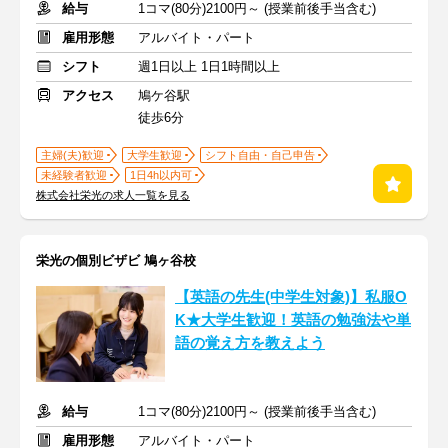
給与
1コマ(80分)2100円～ (授業前後手当含む)
雇用形態
アルバイト・パート
シフト
週1日以上 1日1時間以上
アクセス
鳩ケ谷駅
徒歩6分
主婦(夫)歓迎
大学生歓迎
シフト自由・自己申告
未経験者歓迎
1日4h以内可
株式会社栄光の求人一覧を見る
栄光の個別ビザビ 鳩ヶ谷校
【英語の先生(中学生対象)】私服O
K★大学生歓迎！英語の勉強法や単
語の覚え方を教えよう
給与
1コマ(80分)2100円～ (授業前後手当含む)
雇用形態
アルバイト・パート