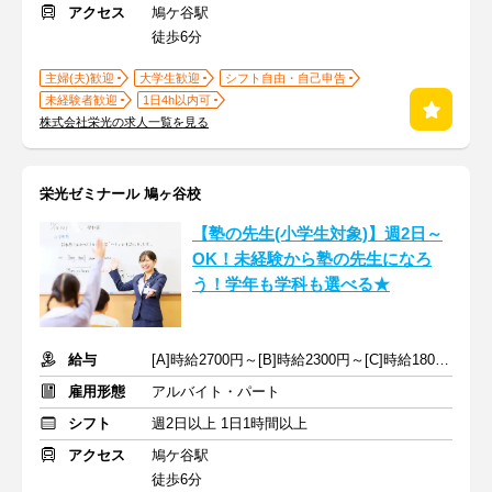
アクセス
鳩ケ谷駅
徒歩6分
主婦(夫)歓迎
大学生歓迎
シフト自由・自己申告
未経験者歓迎
1日4h以内可
株式会社栄光の求人一覧を見る
栄光ゼミナール 鳩ヶ谷校
【塾の先生(小学生対象)】週2日～
OK！未経験から塾の先生になろ
う！学年も学科も選べる★
給与
[A]時給2700円～[B]時給2300円～[C]時給1800円～ ※手当含む
雇用形態
アルバイト・パート
シフト
週2日以上 1日1時間以上
アクセス
鳩ケ谷駅
徒歩6分