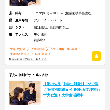
給与
1コマ(80分)2100円～ (授業前後手当含む)
雇用形態
アルバイト・パート
シフト
週1日以上 1日1時間以上
アクセス
鳩ケ谷駅
徒歩6分
主婦(夫)歓迎
大学生歓迎
シフト自由・自己申告
未経験者歓迎
1日4h以内可
株式会社栄光の求人一覧を見る
栄光の個別ビザビ 鳩ヶ谷校
【塾の先生(中学生対象)】1:2で教
える個別指導★私服OK＆文理問わ
ず大歓迎！大学生活躍中