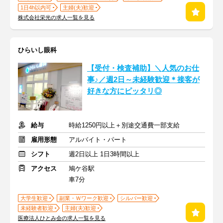
1日4h以内可
主婦(夫)歓迎
株式会社栄光の求人一覧を見る
ひらいし眼科
【受付・検査補助】＼人気のお仕
事♪／週2日～未経験歓迎＊接客が
好きな方にピッタリ◎
給与
時給1250円以上＋別途交通費一部支給
雇用形態
アルバイト・パート
シフト
週2日以上 1日3時間以上
アクセス
鳩ケ谷駅
車7分
大学生歓迎
副業・Ｗワーク歓迎
シルバー歓迎
未経験者歓迎
主婦(夫)歓迎
医療法人ひとみ会の求人一覧を見る