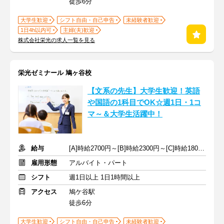
徒歩6分
大学生歓迎
シフト自由・自己申告
未経験者歓迎
1日4h以内可
主婦(夫)歓迎
株式会社栄光の求人一覧を見る
栄光ゼミナール 鳩ヶ谷校
【文系の先生】大学生歓迎！英語
や国語の1科目でOK☆週1日・1コ
マ～＆大学生活躍中！
給与
[A]時給2700円～[B]時給2300円～[C]時給1800円～ ※手当含む
雇用形態
アルバイト・パート
シフト
週1日以上 1日1時間以上
アクセス
鳩ケ谷駅
徒歩6分
大学生歓迎
シフト自由・自己申告
未経験者歓迎