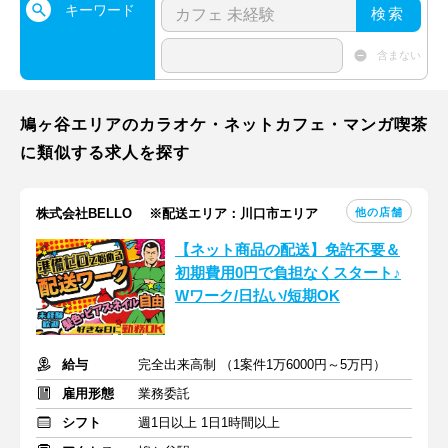
キーワード
検索
含まない
鳩ヶ谷エリアのカラオケ・ネットカフェ・マンガ喫茶
に類似する求人を探す
他の店舗
株式会社BELLO ※配送エリア：川口市エリア
【ネット商品の配送】免許不要＆
初期費用0円で負担なくスタート♪
Wワーク/日払い/短期OK
給与
完全出来高制 （1案件1万6000円～5万円）
雇用形態
業務委託
シフト
週1日以上 1日1時間以上