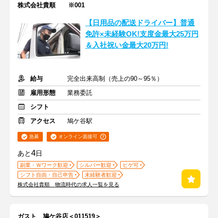
株式会社貴順 ※001
【日用品の配送ドライバー】普通
免許×未経験OK!支度金最大25万円
＆入社祝い金最大20万円!
給与
完全出来高制（売上の90～95％）
雇用形態
業務委託
シフト
アクセス
鳩ケ谷駅
急募
オンライン面接可
4
あと
日
副業・Ｗワーク歓迎
シルバー歓迎
ヒゲ可
シフト自由・自己申告
未経験者歓迎
株式会社貴順 物流時代の求人一覧を見る
ガスト 鳩ケ谷店＜011519＞