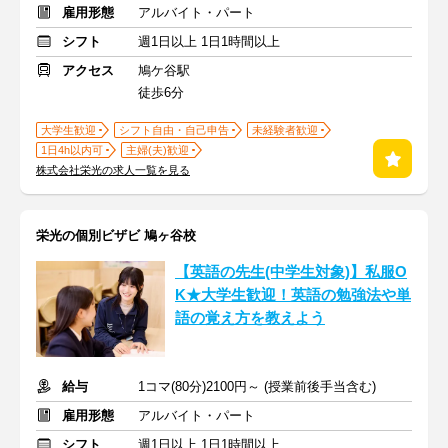
雇用形態
アルバイト・パート
シフト
週1日以上 1日1時間以上
アクセス
鳩ケ谷駅
徒歩6分
大学生歓迎
シフト自由・自己申告
未経験者歓迎
1日4h以内可
主婦(夫)歓迎
株式会社栄光の求人一覧を見る
栄光の個別ビザビ 鳩ヶ谷校
【英語の先生(中学生対象)】私服O
K★大学生歓迎！英語の勉強法や単
語の覚え方を教えよう
給与
1コマ(80分)2100円～ (授業前後手当含む)
雇用形態
アルバイト・パート
シフト
週1日以上 1日1時間以上