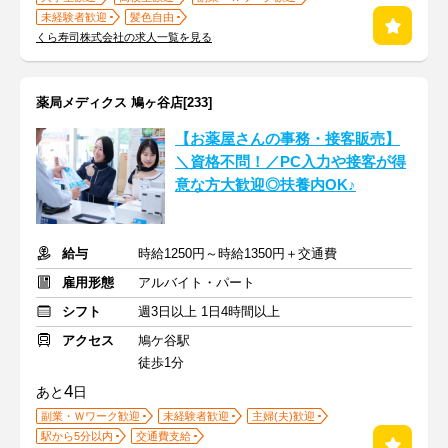
未経験者歓迎
髪色自由
くら寿司株式会社の求人一覧を見る
薬局メディクス 鳩ヶ谷店[233]
【お薬屋さんの事務・接客販売】
＼資格不問！／PC入力や接客が得
意な方大歓迎◎扶養内OK♪
給与
時給1250円～時給1350円＋交通費
雇用形態
アルバイト・パート
シフト
週3日以上 1日4時間以上
アクセス
鳩ケ谷駅
徒歩1分
4
あと
日
副業・Ｗワーク歓迎
未経験者歓迎
主婦(夫)歓迎
駅から5分以内
交通費支給