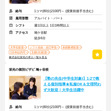
給与
1コマ(80分)2100円～ (授業前後手当含む)
雇用形態
アルバイト・パート
シフト
週1日以上 1日1時間以上
アクセス
鳩ケ谷駅
徒歩6分
大学生歓迎
シフト自由・自己申告
未経験者歓迎
1日4h以内可
主婦(夫)歓迎
株式会社栄光の求人一覧を見る
栄光の個別ビザビ 鳩ヶ谷校
【塾の先生(中学生対象)】1:2で教
える個別指導★私服OK＆文理問わ
ず大歓迎！大学生活躍中
給与
1コマ(80分)2100円～ (授業前後手当含む)