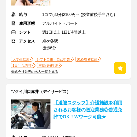
給与
1コマ(80分)2100円～ (授業前後手当含む)
雇用形態
アルバイト・パート
シフト
週1日以上 1日1時間以上
アクセス
鳩ケ谷駅
徒歩6分
大学生歓迎
シフト自由・自己申告
未経験者歓迎
1日4h以内可
主婦(夫)歓迎
株式会社栄光の求人一覧を見る
ツクイ川口赤井（デイサービス）
【送迎スタッフ】介護施設を利用
されるお客様の送迎業務◎普通免
許でOK！Wワーク可能★