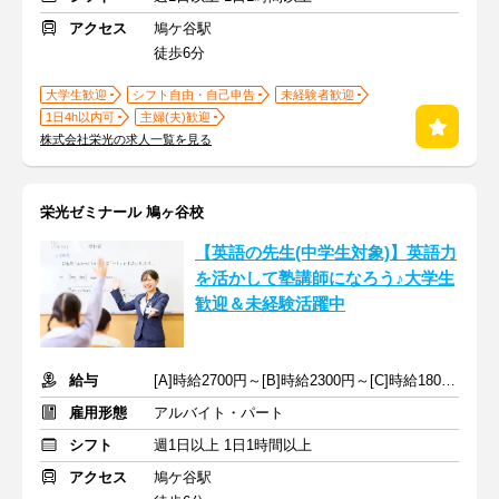
アクセス
鳩ケ谷駅
徒歩6分
大学生歓迎
シフト自由・自己申告
未経験者歓迎
1日4h以内可
主婦(夫)歓迎
株式会社栄光の求人一覧を見る
栄光ゼミナール 鳩ヶ谷校
【英語の先生(中学生対象)】英語力
を活かして塾講師になろう♪大学生
歓迎＆未経験活躍中
給与
[A]時給2700円～[B]時給2300円～[C]時給1800円～ ※手当含む
雇用形態
アルバイト・パート
シフト
週1日以上 1日1時間以上
アクセス
鳩ケ谷駅