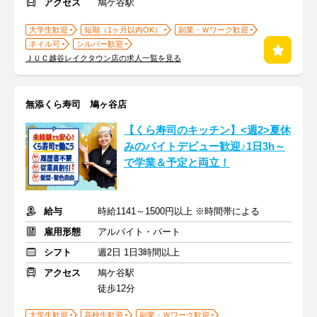
アクセス
鳩ケ谷駅
大学生歓迎
短期（1ヶ月以内OK）
副業・Ｗワーク歓迎
ネイル可
シルバー歓迎
ＪＵＣ越谷レイクタウン店の求人一覧を見る
無添くら寿司 鳩ヶ谷店
【くら寿司のキッチン】<週2>夏休
みのバイトデビュー歓迎♪1日3h～
で学業＆予定と両立！
給与
時給1141～1500円以上 ※時間帯による
雇用形態
アルバイト・パート
シフト
週2日 1日3時間以上
アクセス
鳩ケ谷駅
徒歩12分
大学生歓迎
高校生歓迎
副業・Ｗワーク歓迎