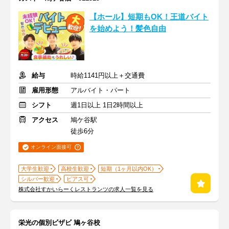
【ホール】短期もOK！王道バイト
を始めよう！髪色自由
給与
時給1141円以上＋交通費
雇用形態
アルバイト・パート
シフト
週1日以上 1日2時間以上
アクセス
鳩ケ谷駅
徒歩6分
オンライン面接可
大学生歓迎
高校生歓迎
短期（1ヶ月以内OK）
シルバー歓迎
ピアス可
株式会社すかいらーくレストランツの求人一覧を見る
栄光の個別ビザビ 鳩ヶ谷校