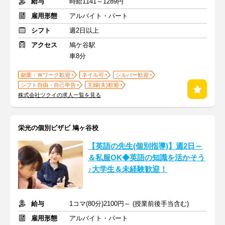
給与
時給1141～1289円
雇用形態
アルバイト・パート
シフト
週2日以上
アクセス
鳩ケ谷駅
車8分
副業・Ｗワーク歓迎
ネイル可
シルバー歓迎
シフト自由・自己申告
主婦(夫)歓迎
株式会社ツクイの求人一覧を見る
栄光の個別ビザビ 鳩ヶ谷校
【英語の先生(個別指導)】週2日～
＆私服OK◆英語の知識を活かそう
♪大学生＆未経験歓迎！
給与
1コマ(80分)2100円～ (授業前後手当含む)
雇用形態
アルバイト・パート