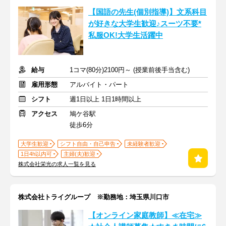
【国語の先生(個別指導)】文系科目
が好きな大学生歓迎♪スーツ不要*
私服OK!大学生活躍中
給与
1コマ(80分)2100円～ (授業前後手当含む)
雇用形態
アルバイト・パート
シフト
週1日以上 1日1時間以上
アクセス
鳩ケ谷駅
徒歩6分
大学生歓迎
シフト自由・自己申告
未経験者歓迎
1日4h以内可
主婦(夫)歓迎
株式会社栄光の求人一覧を見る
株式会社トライグループ ※勤務地：埼玉県川口市
【オンライン家庭教師】≪在宅≫