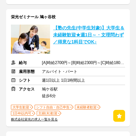
栄光ゼミナール 鳩ヶ谷校
【塾の先生(中学生対象)】大学生＆
未経験歓迎★週1日～・文理問わず
／得意な1科目でOK♪
給与
[A]時給2700円～[B]時給2300円～[C]時給1800円～ ※手当含む
雇用形態
アルバイト・パート
シフト
週1日以上 1日1時間以上
アクセス
鳩ケ谷駅
徒歩6分
大学生歓迎
シフト自由・自己申告
未経験者歓迎
1日4h以内可
主婦(夫)歓迎
株式会社栄光の求人一覧を見る