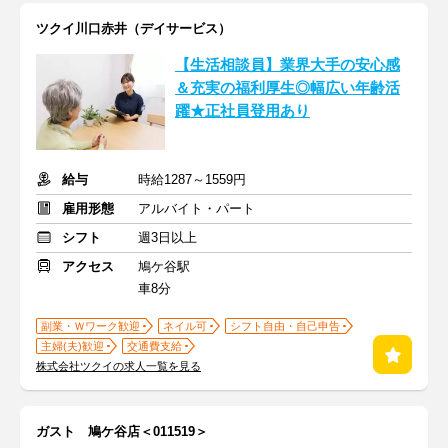
ツクイ川口赤井（デイサービス）
【生活相談員】業界大手の安心感
＆充実の福利厚生◎幅広い年齢活
躍★正社員登用あり
給与
時給1287～1559円
雇用形態
アルバイト・パート
シフト
週3日以上
アクセス
鳩ケ谷駅
車8分
副業・Ｗワーク歓迎
ネイル可
シフト自由・自己申告
主婦(夫)歓迎
交通費支給
株式会社ツクイの求人一覧を見る
ガスト 鳩ケ谷店＜011519＞