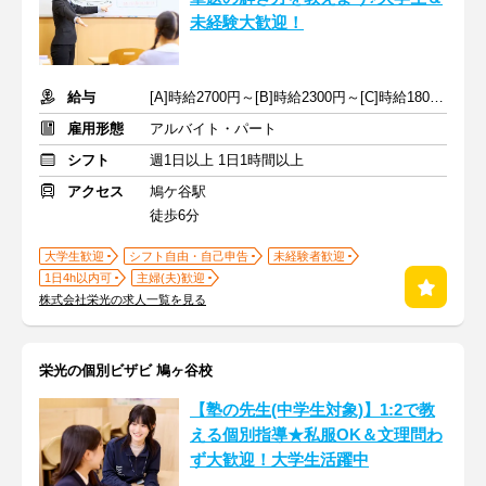
未経験大歓迎！
給与
[A]時給2700円～[B]時給2300円～[C]時給1800円～ ※手当含む
雇用形態
アルバイト・パート
シフト
週1日以上 1日1時間以上
アクセス
鳩ケ谷駅
徒歩6分
大学生歓迎
シフト自由・自己申告
未経験者歓迎
1日4h以内可
主婦(夫)歓迎
株式会社栄光の求人一覧を見る
栄光の個別ビザビ 鳩ヶ谷校
【塾の先生(中学生対象)】1:2で教
える個別指導★私服OK＆文理問わ
ず大歓迎！大学生活躍中