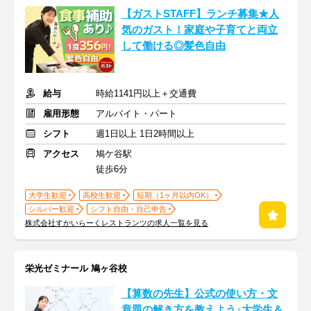
【ガストSTAFF】ランチ募集★人
気のガスト！家庭や子育てと両立
して働ける◎髪色自由
給与
時給1141円以上＋交通費
雇用形態
アルバイト・パート
シフト
週1日以上 1日2時間以上
アクセス
鳩ケ谷駅
徒歩6分
大学生歓迎
高校生歓迎
短期（1ヶ月以内OK）
シルバー歓迎
シフト自由・自己申告
株式会社すかいらーくレストランツの求人一覧を見る
栄光ゼミナール 鳩ヶ谷校
【算数の先生】公式の使い方・文
章題の解き方を教えよう♪大学生＆