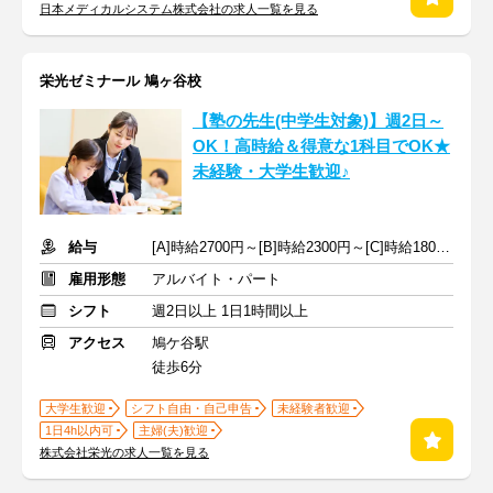
日本メディカルシステム株式会社の求人一覧を見る
栄光ゼミナール 鳩ヶ谷校
【塾の先生(中学生対象)】週2日～
OK！高時給＆得意な1科目でOK★
未経験・大学生歓迎♪
給与
[A]時給2700円～[B]時給2300円～[C]時給1800円～ ※手当含む
雇用形態
アルバイト・パート
シフト
週2日以上 1日1時間以上
アクセス
鳩ケ谷駅
徒歩6分
大学生歓迎
シフト自由・自己申告
未経験者歓迎
1日4h以内可
主婦(夫)歓迎
株式会社栄光の求人一覧を見る