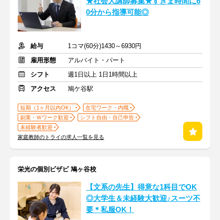
★社会人講師募集★すきま時間に6
0分から指導可能◎
給与
1コマ(60分)1430～6930円
雇用形態
アルバイト・パート
シフト
週1日以上 1日1時間以上
アクセス
鳩ケ谷駅
短期（1ヶ月以内OK）
在宅ワーク・内職
副業・Ｗワーク歓迎
シフト自由・自己申告
未経験者歓迎
家庭教師のトライの求人一覧を見る
栄光の個別ビザビ 鳩ヶ谷校
【文系の先生】得意な1科目でOK
◎大学生＆未経験大歓迎♪スーツ不
要＊私服OK！