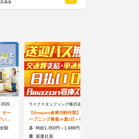
覧を見る
ユースタイルホーム 深谷 ※2026年5月オープン/Gi
ライクスタッフィング株式会社/lwhn27
】オー
【Amazon倉庫内軽作業】≪オ
【受付スタッフ
"いつ
ープニング募集≫週1日～OK◎
日×時短もOK
高時給×日払い★Wワーク大歓
受付業務/学生
費全額
時給1,350円～1,688円＋交通費一部支給
時給1500～
迎！
派遣社員
派遣社員