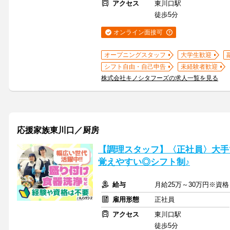
アクセス
東川口駅
徒歩5分
オンライン面接可
オープニングスタッフ
大学生歓迎
シフト自由・自己申告
未経験者歓迎
株式会社キノシタフーズの求人一覧を見る
応援家族東川口／厨房
【調理スタッフ】〈正社員〉大手
覚えやすい◎シフト制♪
給与
月給25万～30万円※資
雇用形態
正社員
アクセス
東川口駅
徒歩5分