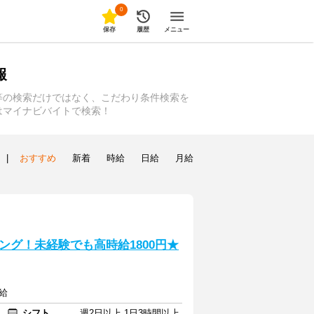
0
保存
履歴
メニュー
報
等の検索だけではなく、こだわり条件検索を
はマイナビバイトで検索！
|
おすすめ
新着
時給
日給
月給
グ！未経験でも高時給1800円★
給
シフト
週2日以上 1日3時間以上