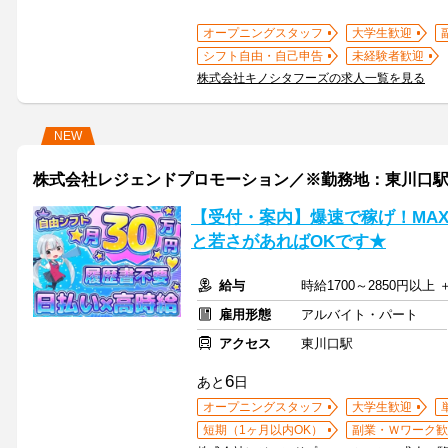
オープニングスタッフ
大学生歓迎
シフト自由・自己申告
未経験者歓迎
株式会社キノシタフーズの求人一覧を見る
NEW
株式会社レジェンドプロモーション／※勤務地：東川口
【受付・案内】爆速で稼げ！MAX
と若さがあればOKです★
給与
時給1700～2850円以上
雇用形態
アルバイト・パート
アクセス
東川口駅
6
あと
日
オープニングスタッフ
大学生歓迎
短期（1ヶ月以内OK）
副業・Ｗワーク歓