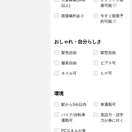
以上)
接可能
面接確約あり
今すぐ面接予
約可能
おしゃれ・自分らしさ
髪色自由
髪型自由
服装自由
ピアス可
ネイル可
ヒゲ可
環境
駅から5分以内
車通勤可
バイク/自転車
英語力・語学
通勤可
力が身に付く
PCスキルが身