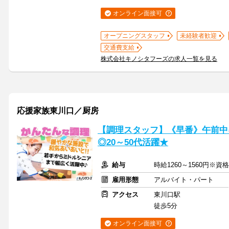
オンライン面接可
オープニングスタッフ
未経験者歓迎
交通費支給
株式会社キノシタフーズの求人一覧を見る
応援家族東川口／厨房
【調理スタッフ】《早番》午前中
◎20～50代活躍★
給与
時給1260～1560円※
雇用形態
アルバイト・パート
アクセス
東川口駅
徒歩5分
オンライン面接可