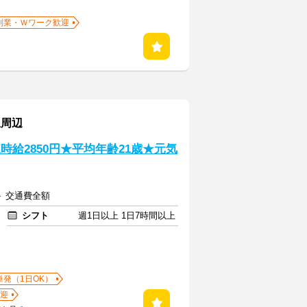
副業・Ｗワーク歓迎
駅周辺
時給2850円★平均年齢21歳★元気
 ＋ 交通費全額
シフト
週1日以上 1日7時間以上
単発（1日OK）
迎