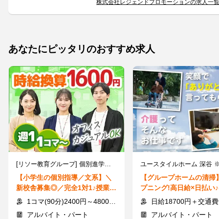
株式会社レジェンドプロモーションの求人一
あなたにピッタリのおすすめ求人
[リソー教育グループ] 個別進学指導塾「TOMAS」 浦和校 ※2026年9月16日 開校
【小学生の個別指導／文系】＼
【グループホームの清掃
新校舎募集◎／完全1対1♪授業日
プニング!高日給×日払い♪
程に合わせたシフト調整もOK
もの掃除"感覚でOK!/Gi
1コマ(90分)2400円～4800円 ※時給換算1600円～3200円
日給18700円＋交通
アルバイト・パート
アルバイト・パート