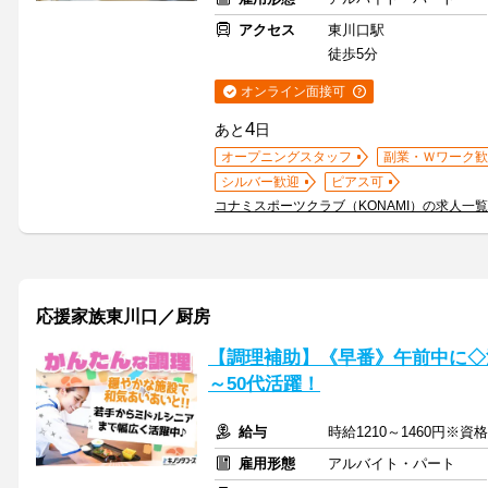
アクセス
東川口駅
徒歩5分
オンライン面接可
4
あと
日
オープニングスタッフ
副業・Ｗワーク歓
シルバー歓迎
ピアス可
コナミスポーツクラブ（KONAMI）の求人一
応援家族東川口／厨房
【調理補助】《早番》午前中に◇洗
～50代活躍！
給与
時給1210～1460円※
雇用形態
アルバイト・パート