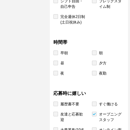
シフト自由・
フレックスタ
自己申告
イム制
完全週休2日制
(土日祝休み)
時間帯
早朝
朝
昼
夕方
夜
夜勤
応募時に嬉しい
履歴書不要
すぐ働ける
友達と応募歓
オープニング
迎
スタッフ
大量募集(10名
オンライン面