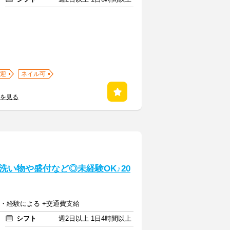
迎
ネイル可
覧を見る
い物や盛付など◎未経験OK♪20
資格・経験による +交通費支給
シフト
週2日以上 1日4時間以上