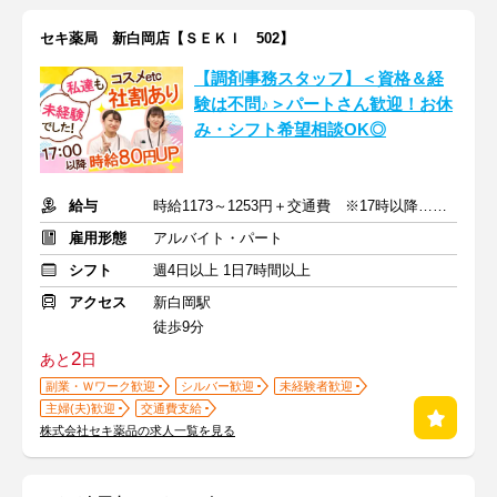
セキ薬局 新白岡店【ＳＥＫＩ 502】
【調剤事務スタッフ】＜資格＆経
験は不問♪＞パートさん歓迎！お休
み・シフト希望相談OK◎
給与
時給1173～1253円＋交通費 ※17時以降…時給80円UP
雇用形態
アルバイト・パート
シフト
週4日以上 1日7時間以上
アクセス
新白岡駅
徒歩9分
2
あと
日
副業・Ｗワーク歓迎
シルバー歓迎
未経験者歓迎
主婦(夫)歓迎
交通費支給
株式会社セキ薬品の求人一覧を見る