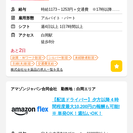
給与
時給1173～1253円＋交通費 ※17時以降…時給80円UP
雇用形態
アルバイト・パート
シフト
週4日以上 1日7時間以上
アクセス
白岡駅
徒歩8分
2
あと
日
副業・Ｗワーク歓迎
シルバー歓迎
未経験者歓迎
主婦(夫)歓迎
交通費支給
株式会社セキ薬品の求人一覧を見る
アマゾンジャパン合同会社 勤務地：白岡エリア
【配送ドライバー】夕方以降４時
間程度最大10,200円の報酬も可能!
※ 単発OK！週払いOK！