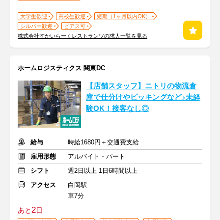
大学生歓迎
高校生歓迎
短期（1ヶ月以内OK）
シルバー歓迎
ピアス可
株式会社すかいらーくレストランツの求人一覧を見る
ホームロジスティクス 関東DC
【店舗スタッフ】ニトリの物流倉
庫で仕分けやピッキングなど♪未経
験OK！接客なし◎
給与
時給1680円＋交通費支給
雇用形態
アルバイト・パート
シフト
週2日以上 1日6時間以上
アクセス
白岡駅
車7分
2
あと
日