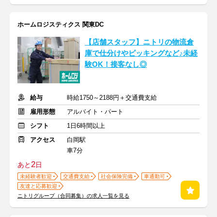
ホームロジスティクス 関東DC
【店舗スタッフ】ニトリの物流倉
庫で仕分けやピッキングなど♪未経
験OK！接客なし◎
給与
時給1750～2188円＋交通費支給
雇用形態
アルバイト・パート
シフト
1日6時間以上
アクセス
白岡駅
車7分
2
あと
日
未経験者歓迎
交通費支給
社会保険完備
車通勤可
友達と応募歓迎
ニトリグループ（合同募集）の求人一覧を見る