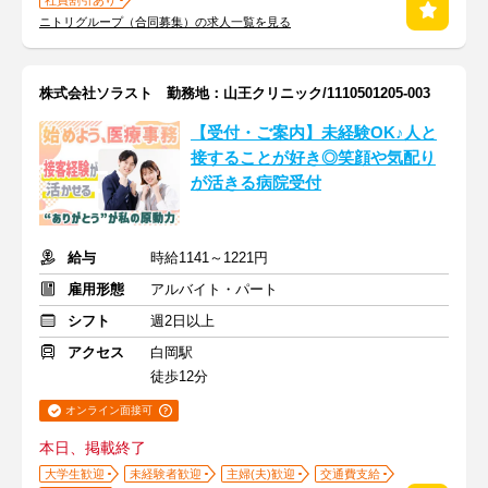
社員割引あり
ニトリグループ（合同募集）の求人一覧を見る
株式会社ソラスト 勤務地：山王クリニック/1110501205-003
【受付・ご案内】未経験OK♪人と
接することが好き◎笑顔や気配り
が活きる病院受付
給与
時給1141～1221円
雇用形態
アルバイト・パート
シフト
週2日以上
アクセス
白岡駅
徒歩12分
オンライン面接可
本日、掲載終了
大学生歓迎
未経験者歓迎
主婦(夫)歓迎
交通費支給