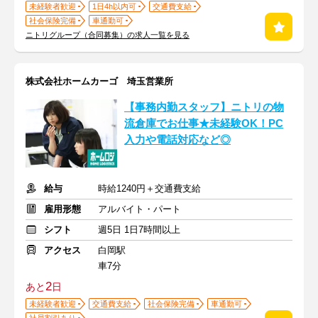
未経験者歓迎
1日4h以内可
交通費支給
社会保険完備
車通勤可
ニトリグループ（合同募集）の求人一覧を見る
株式会社ホームカーゴ 埼玉営業所
【事務内勤スタッフ】ニトリの物
流倉庫でお仕事★未経験OK！PC
入力や電話対応など◎
給与
時給1240円＋交通費支給
雇用形態
アルバイト・パート
シフト
週5日 1日7時間以上
アクセス
白岡駅
車7分
2
あと
日
未経験者歓迎
交通費支給
社会保険完備
車通勤可