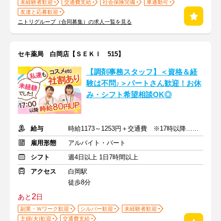
未経験者歓迎
交通費支給
社会保険完備
車通勤可
友達と応募歓迎
ニトリグループ（合同募集）の求人一覧を見る
セキ薬局 白岡店【ＳＥＫＩ 515】
【調剤事務スタッフ】＜資格＆経
験は不問♪＞パートさん歓迎！お休
み・シフト希望相談OK◎
給与
時給1173～1253円＋交通費 ※17時以降…時給80円UP
雇用形態
アルバイト・パート
シフト
週4日以上 1日7時間以上
アクセス
白岡駅
徒歩8分
2
あと
日
副業・Ｗワーク歓迎
シルバー歓迎
未経験者歓迎
主婦(夫)歓迎
交通費支給