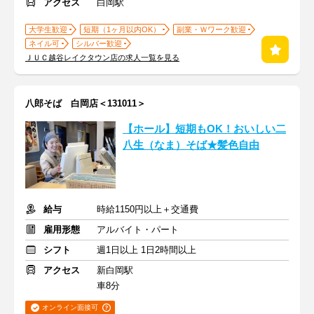
アクセス
白岡駅
大学生歓迎
短期（1ヶ月以内OK）
副業・Ｗワーク歓迎
ネイル可
シルバー歓迎
ＪＵＣ越谷レイクタウン店の求人一覧を見る
八郎そば 白岡店＜131011＞
【ホール】短期もOK！おいしい二
八生（なま）そば★髪色自由
給与
時給1150円以上＋交通費
雇用形態
アルバイト・パート
シフト
週1日以上 1日2時間以上
アクセス
新白岡駅
車8分
オンライン面接可