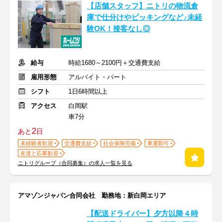
【店舗スタッフ】ニトリの物流倉
庫で仕分けやピッキングなど♪未経
験OK！接客なし◎
給与
時給1680～2100円＋交通費支給
雇用形態
アルバイト・パート
シフト
1日6時間以上
アクセス
白岡駅
車7分
2
あと
日
未経験者歓迎
交通費支給
社会保険完備
車通勤可
友達と応募歓迎
ニトリグループ（合同募集）の求人一覧を見る
アマゾンジャパン合同会社 勤務地：新白岡エリア
【配送ドライバー】夕方以降４時