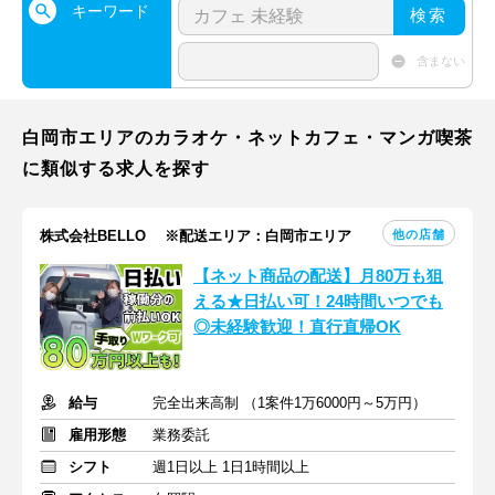
キーワード
検索
含まない
白岡市エリアのカラオケ・ネットカフェ・マンガ喫茶
に類似する求人を探す
他の店舗
株式会社BELLO ※配送エリア：白岡市エリア
【ネット商品の配送】月80万も狙
える★日払い可！24時間いつでも
◎未経験歓迎！直行直帰OK
給与
完全出来高制 （1案件1万6000円～5万円）
雇用形態
業務委託
シフト
週1日以上 1日1時間以上