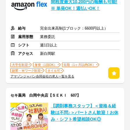
間程度最大10,200円の報酬も可能!
※ 単発OK！週払いOK！
給与
完全出来高制(1ブロック：6600円以上）
雇用形態
業務委託
シフト
週1日以上
アクセス
新白岡駅
大学生歓迎
単発（1日OK）
短期（1ヶ月以内OK）
副業・Ｗワーク歓迎
ネイル可
アマゾンジャパン合同会社の求人一覧を見る
セキ薬局 白岡中央店【ＳＥＫＩ 607】
【調剤事務スタッフ】＜資格＆経
験は不問♪＞パートさん歓迎！お休
み・シフト希望相談OK◎