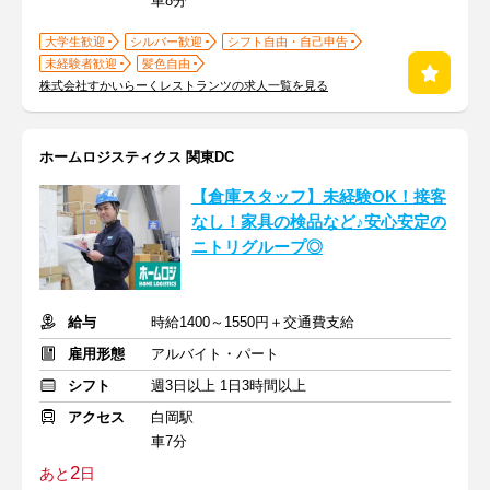
車8分
大学生歓迎
シルバー歓迎
シフト自由・自己申告
未経験者歓迎
髪色自由
株式会社すかいらーくレストランツの求人一覧を見る
ホームロジスティクス 関東DC
【倉庫スタッフ】未経験OK！接客
なし！家具の検品など♪安心安定の
ニトリグループ◎
給与
時給1400～1550円＋交通費支給
雇用形態
アルバイト・パート
シフト
週3日以上 1日3時間以上
アクセス
白岡駅
車7分
2
あと
日