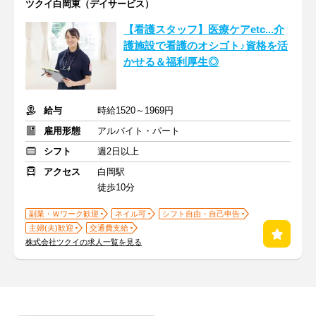
ツクイ白岡東（デイサービス）
【看護スタッフ】医療ケアetc...介
護施設で看護のオシゴト♪資格を活
かせる＆福利厚生◎
給与
時給1520～1969円
雇用形態
アルバイト・パート
シフト
週2日以上
アクセス
白岡駅
徒歩10分
副業・Ｗワーク歓迎
ネイル可
シフト自由・自己申告
主婦(夫)歓迎
交通費支給
株式会社ツクイの求人一覧を見る