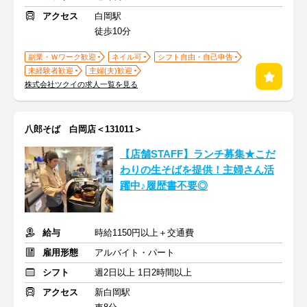
アクセス
白岡駅
徒歩10分
副業・Ｗワーク歓迎
ネイル可
シフト自由・自己申告
未経験者歓迎
主婦(夫)歓迎
株式会社ツクイの求人一覧を見る
八郎そば 白岡店＜131011＞
【店舗STAFF】ランチ募集★こだ
わりの生そばを提供！主婦さん活
躍中♪履歴書不要◎
給与
時給1150円以上＋交通費
雇用形態
アルバイト・パート
シフト
週2日以上 1日2時間以上
アクセス
新白岡駅