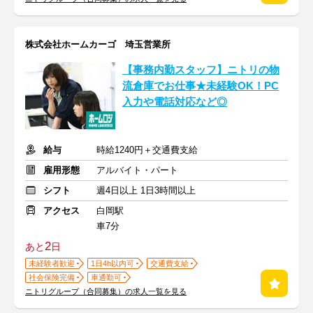
株式会社ホームカーゴ 埼玉営業所
【事務内勤スタッフ】ニトリの物
流倉庫でお仕事★未経験OK！PC
入力や電話対応など◎
給与
時給1240円＋交通費支給
雇用形態
アルバイト・パート
シフト
週4日以上 1日3時間以上
アクセス
白岡駅
車7分
2
あと
日
未経験者歓迎
1日4h以内可
交通費支給
社会保険完備
車通勤可
ニトリグループ（合同募集）の求人一覧を見る