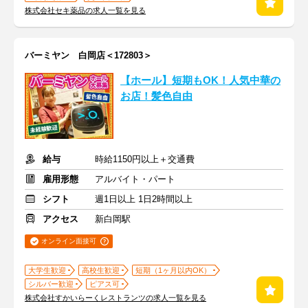
株式会社セキ薬品の求人一覧を見る
バーミヤン 白岡店＜172803＞
【ホール】短期もOK！人気中華の
お店！髪色自由
給与
時給1150円以上＋交通費
雇用形態
アルバイト・パート
シフト
週1日以上 1日2時間以上
アクセス
新白岡駅
オンライン面接可
大学生歓迎
高校生歓迎
短期（1ヶ月以内OK）
シルバー歓迎
ピアス可
株式会社すかいらーくレストランツの求人一覧を見る