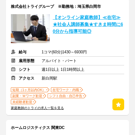
株式会社トライグループ ※勤務地：埼玉県白岡市
【オンライン家庭教師】≪在宅≫
★社会人講師募集★すきま時間に6
0分から指導可能◎
給与
1コマ(60分)1430～6930円
雇用形態
アルバイト・パート
シフト
週1日以上 1日1時間以上
アクセス
新白岡駅
短期（1ヶ月以内OK）
在宅ワーク・内職
副業・Ｗワーク歓迎
シフト自由・自己申告
未経験者歓迎
家庭教師のトライの求人一覧を見る
ホームロジスティクス 関東DC