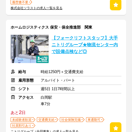
履歴書不要
株式会社ソラストの求人一覧を見る
ホームロジスティクス 保安・保全推進部 関東
【フォークリフトスタッフ】大手
ニトリグループ★物流センター内
で設備点検など◎
給与
時給1250円＋交通費支給
雇用形態
アルバイト・パート
シフト
週5日 1日7時間以上
アクセス
白岡駅
車7分
2
あと
日
未経験者歓迎
交通費支給
社会保険完備
車通勤可
社員割引あり
ニトリグループ（合同募集）の求人一覧を見る