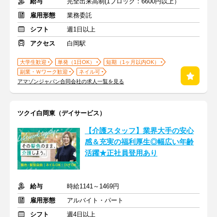
給与
完全出来高制(1ブロック：6600円以上）
雇用形態
業務委託
シフト
週1日以上
アクセス
白岡駅
大学生歓迎
単発（1日OK）
短期（1ヶ月以内OK）
副業・Ｗワーク歓迎
ネイル可
アマゾンジャパン合同会社の求人一覧を見る
ツクイ白岡東（デイサービス）
【介護スタッフ】業界大手の安心
感＆充実の福利厚生◎幅広い年齢
活躍★正社員登用あり
給与
時給1141～1469円
雇用形態
アルバイト・パート
シフト
週4日以上