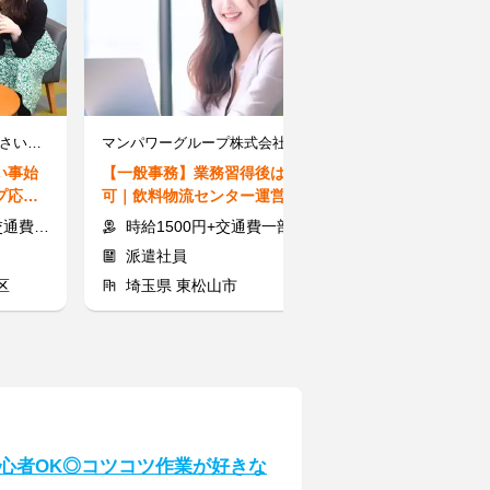
株式会社スタッフサービス/さいたま市北区・さいたま【日進駅】
マンパワーグループ株式会社/1715724
株式会社LOCCo
い事始
【一般事務】業務習得後は在宅
【事務スタッフ
プ応援
可｜飲料物流センター運営サポ
い≫研修後は在
ィス♪
ート
自由♪未経験歓
通費支給
時給1500円+交通費一部支給
時給1300円
派遣社員
派遣社員
区
埼玉県 東松山市
埼玉県 川口
理初心者OK◎コツコツ作業が好きな