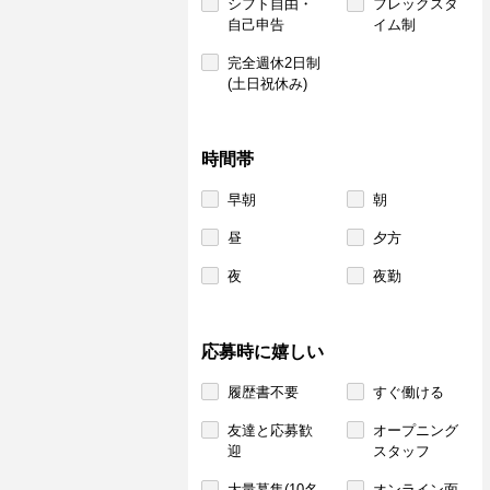
シフト自由・
フレックスタ
自己申告
イム制
完全週休2日制
(土日祝休み)
時間帯
早朝
朝
昼
夕方
夜
夜勤
応募時に嬉しい
履歴書不要
すぐ働ける
友達と応募歓
オープニング
迎
スタッフ
大量募集(10名
オンライン面