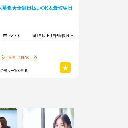
大募集★全額日払いOK＆最短翌日
シフト
週1日以上 1日6時間以上
迎
単発（1日OK）
社の求人一覧を見る