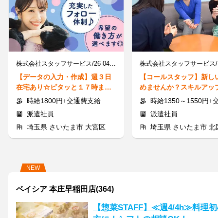
株式会社スタッフサービス/26-04427999
【データの入力・作成】週３日
【コールスタッフ】新し
在宅あり☆ピタッと１７時まで
めませんか？スキルアッ
＊図面作成など＊
★未経験OK◎綺麗なオフ
時給1800円+交通費支給
時給1350～1550円+交
派遣社員
派遣社員
埼玉県 さいたま市 大宮区
埼玉県 さいたま市 北
NEW
ベイシア 本庄早稲田店(364)
【惣菜STAFF】≪週4/4h≫料