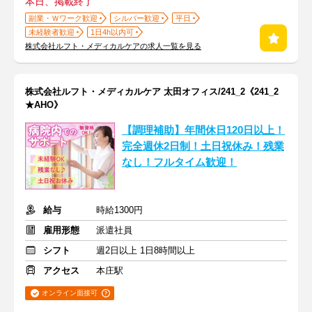
本日、掲載終了
副業・Ｗワーク歓迎
シルバー歓迎
平日
未経験者歓迎
1日4h以内可
株式会社ルフト・メディカルケアの求人一覧を見る
株式会社ルフト・メディカルケア 太田オフィス/241_2《241_2
★AHO》
【調理補助】年間休日120日以上！
完全週休2日制！土日祝休み！残業
なし！フルタイム歓迎！
給与
時給1300円
雇用形態
派遣社員
シフト
週2日以上 1日8時間以上
アクセス
本庄駅
オンライン面接可