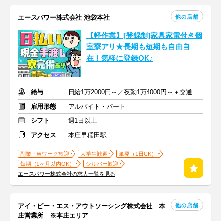
他の店舗
エースパワー株式会社 池袋本社
【軽作業】[登録制]家具家電付き個
室寮アリ★長期も短期も自由自
在！気軽に登録OK♪
給与
日給1万2000円～／夜勤1万4000円～＋交通費＋各種手当
雇用形態
アルバイト・パート
シフト
週1日以上
アクセス
本庄早稲田駅
副業・Ｗワーク歓迎
大学生歓迎
単発（1日OK）
短期（1ヶ月以内OK）
シルバー歓迎
エースパワー株式会社の求人一覧を見る
他の店舗
アイ・ビー・エス・アウトソーシング株式会社 本
庄営業所 ※本庄エリア