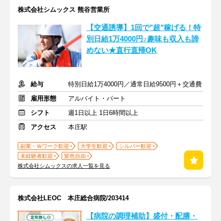
株式会社シムックス 熊谷営業所
【交通誘導】1回で"超"稼げる！特
別日給1万4000円♪趣味も収入も諦
めない★直行直帰OK
給与
特別日給1万4000円／通常日給9500円＋交通費
雇用形態
アルバイト・パート
シフト
週1日以上 1日6時間以上
アクセス
本庄駅
副業・Ｗワーク歓迎
大学生歓迎
シルバー歓迎
未経験者歓迎
髪色自由
株式会社シムックスの求人一覧を見る
株式会社LEOC 本庄総合病院/203414
【病院の調理補助】盛付・配膳・