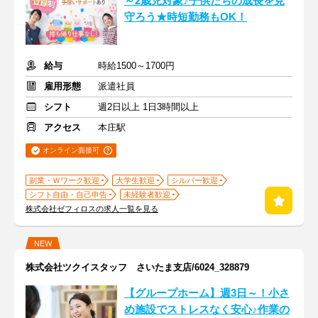
～2歳児対象♪子供たちの成長を見
守ろう★時短勤務もOK！
給与
時給1500～1700円
雇用形態
派遣社員
シフト
週2日以上 1日3時間以上
アクセス
本庄駅
オンライン面接可
副業・Ｗワーク歓迎
大学生歓迎
シルバー歓迎
シフト自由・自己申告
未経験者歓迎
株式会社ゼフィロスの求人一覧を見る
NEW
株式会社ツクイスタッフ さいたま支店/6024_328879
【グループホーム】週3日～！小さ
め施設でストレスなく安心♪作業の