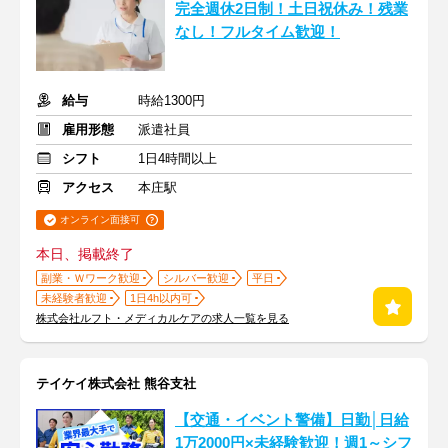
完全週休2日制！土日祝休み！残業
なし！フルタイム歓迎！
給与
時給1300円
雇用形態
派遣社員
シフト
1日4時間以上
アクセス
本庄駅
オンライン面接可
本日、掲載終了
副業・Ｗワーク歓迎
シルバー歓迎
平日
未経験者歓迎
1日4h以内可
株式会社ルフト・メディカルケアの求人一覧を見る
テイケイ株式会社 熊谷支社
【交通・イベント警備】日勤│日給
1万2000円×未経験歓迎！週1～シフ