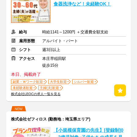
食器洗浄など！未経験OK！
給与
時給1141～1200円 ＋交通費全額支給
雇用形態
アルバイト・パート
シフト
週3日以上
アクセス
本庄早稲田駅
徒歩15分
本日、掲載終了
副業・Ｗワーク歓迎
大学生歓迎
シルバー歓迎
未経験者歓迎
主婦(夫)歓迎
株式会社LEOCの求人一覧を見る
NEW
株式会社ゼフィロス (勤務地：埼玉県エリア)
【小規模保育園の先生】[登録制]0