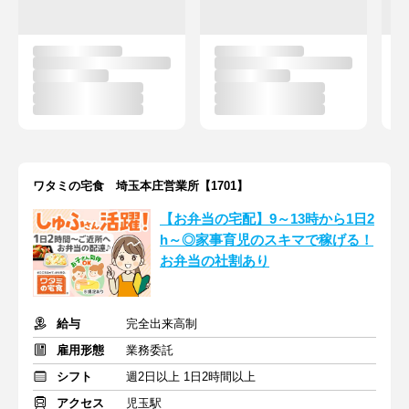
ワタミの宅食 埼玉本庄営業所【1701】
【お弁当の宅配】9～13時から1日2
h～◎家事育児のスキマで稼げる！
お弁当の社割あり
給与
完全出来高制
雇用形態
業務委託
シフト
週2日以上 1日2時間以上
アクセス
児玉駅