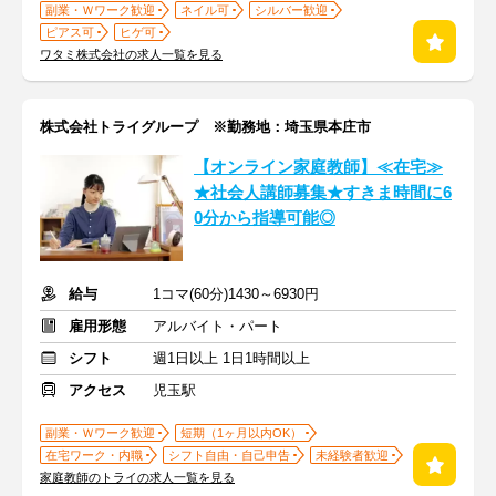
副業・Ｗワーク歓迎
ネイル可
シルバー歓迎
ピアス可
ヒゲ可
ワタミ株式会社の求人一覧を見る
株式会社トライグループ ※勤務地：埼玉県本庄市
【オンライン家庭教師】≪在宅≫
★社会人講師募集★すきま時間に6
0分から指導可能◎
給与
1コマ(60分)1430～6930円
雇用形態
アルバイト・パート
シフト
週1日以上 1日1時間以上
アクセス
児玉駅
副業・Ｗワーク歓迎
短期（1ヶ月以内OK）
在宅ワーク・内職
シフト自由・自己申告
未経験者歓迎
家庭教師のトライの求人一覧を見る