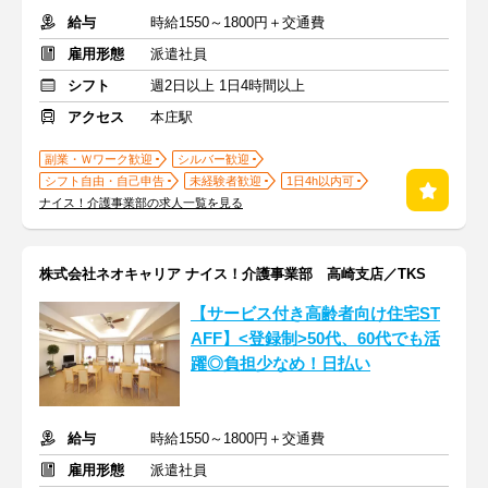
給与
時給1550～1800円＋交通費
雇用形態
派遣社員
シフト
週2日以上 1日4時間以上
アクセス
本庄駅
副業・Ｗワーク歓迎
シルバー歓迎
シフト自由・自己申告
未経験者歓迎
1日4h以内可
ナイス！介護事業部の求人一覧を見る
株式会社ネオキャリア ナイス！介護事業部 高崎支店／TKS
【サービス付き高齢者向け住宅ST
AFF】<登録制>50代、60代でも活
躍◎負担少なめ！日払い
給与
時給1550～1800円＋交通費
雇用形態
派遣社員