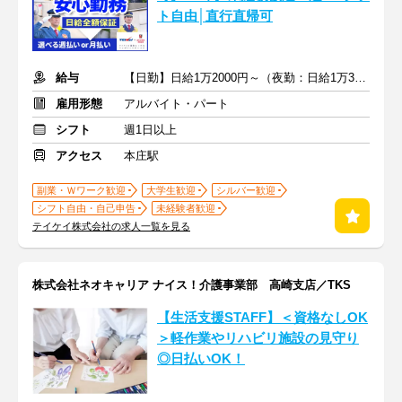
ト自由│直行直帰可
給与
【日勤】日給1万2000円～（夜勤：日給1万3500円～）
雇用形態
アルバイト・パート
シフト
週1日以上
アクセス
本庄駅
副業・Ｗワーク歓迎
大学生歓迎
シルバー歓迎
シフト自由・自己申告
未経験者歓迎
テイケイ株式会社の求人一覧を見る
株式会社ネオキャリア ナイス！介護事業部 高崎支店／TKS
【生活支援STAFF】＜資格なしOK
＞軽作業やリハビリ施設の見守り
◎日払いOK！