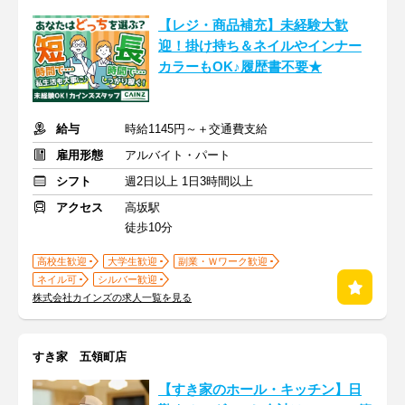
【レジ・商品補充】未経験大歓
迎！掛け持ち＆ネイルやインナー
カラーもOK♪履歴書不要★
給与
時給1145円～＋交通費支給
雇用形態
アルバイト・パート
シフト
週2日以上 1日3時間以上
アクセス
高坂駅
徒歩10分
高校生歓迎
大学生歓迎
副業・Ｗワーク歓迎
ネイル可
シルバー歓迎
株式会社カインズの求人一覧を見る
すき家 五領町店
【すき家のホール・キッチン】日