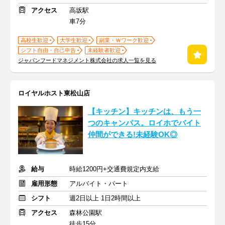
アクセス
高坂駅
車7分
高校生歓迎
大学生歓迎
副業・Ｗワーク歓迎
シフト自由・自己申告
未経験者歓迎
ジャパンフードマネジメント株式会社の求人一覧を見る
ロイヤルホスト東松山店
【キッチン】キッチンは、もう一
つのキャンパス。ロイホでバイト
仲間ができる!未経験OK◎
給与
時給1200円+交通費規定内支給
雇用形態
アルバイト・パート
シフト
週2日以上 1日2時間以上
アクセス
森林公園駅
徒歩15分