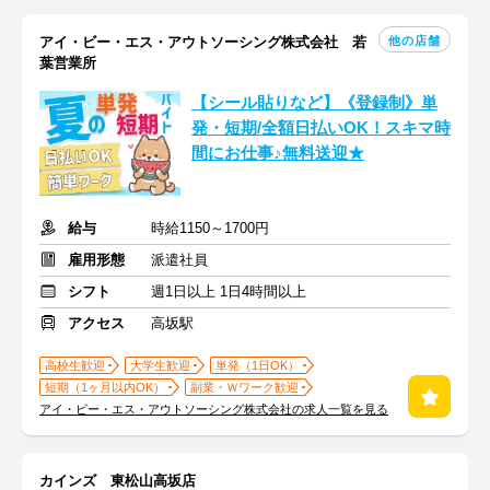
他の店舗
アイ・ビー・エス・アウトソーシング株式会社 若
葉営業所
【シール貼りなど】《登録制》単
発・短期/全額日払いOK！スキマ時
間にお仕事♪無料送迎★
給与
時給1150～1700円
雇用形態
派遣社員
シフト
週1日以上 1日4時間以上
アクセス
高坂駅
高校生歓迎
大学生歓迎
単発（1日OK）
短期（1ヶ月以内OK）
副業・Ｗワーク歓迎
アイ・ビー・エス・アウトソーシング株式会社の求人一覧を見る
カインズ 東松山高坂店