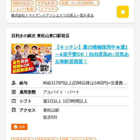
高校生歓迎
大学生歓迎
短期（1ヶ月以内OK）
シルバー歓迎
ピアス可
株式会社トマトアンドアソシエイツの求人一覧を見る
目利きの銀次 東松山東口駅前店
【キッチン】夏の積極採用中★週1
～&派手髪OK！自由度高め♪活気あ
る海鮮居酒屋！
給与
時給1170円以上(22時以降は1462円)+交通費規定内支給
雇用形態
アルバイト・パート
シフト
週1日以上 1日3時間以上
アクセス
東松山駅
徒歩6分
急募