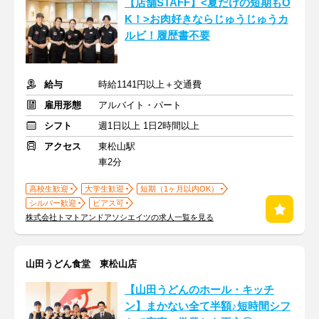
【店舗STAFF】<夏だけの短期もO
K！>お肉好きならじゅうじゅうカ
ルビ！履歴書不要
給与
時給1141円以上＋交通費
雇用形態
アルバイト・パート
シフト
週1日以上 1日2時間以上
アクセス
東松山駅
車2分
高校生歓迎
大学生歓迎
短期（1ヶ月以内OK）
シルバー歓迎
ピアス可
株式会社トマトアンドアソシエイツの求人一覧を見る
山田うどん食堂 東松山店
【山田うどんのホール・キッチ
ン】まかない全て半額♪短時間シフ