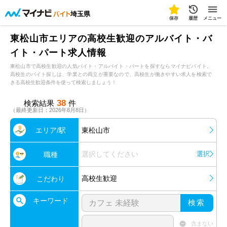
埼玉県
保存
履歴
メニュー
東松山市エリアの高校生歓迎のアルバイト・バ
イト・パート求人情報
東松山市で高校生歓迎の人気バイト・アルバイト・パートを探すならマイナビバイト。
高校生のバイト探しは、学業との両立が重要なので、高校生が働きやすい求人を検索で
きる高校生歓迎条件を使って検索しましょう！
38
検索結果
件
（最終更新日：2026年8月8日）
エリア/駅
東松山市
選択してください
選択
職種
高校生歓迎
こだわり
キーワード
検索
含まない