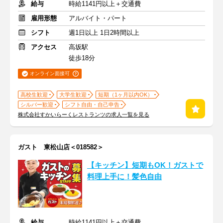
給与
時給1141円以上＋交通費
雇用形態
アルバイト・パート
シフト
週1日以上 1日2時間以上
アクセス
高坂駅
徒歩18分
オンライン面接可
高校生歓迎
大学生歓迎
短期（1ヶ月以内OK）
シルバー歓迎
シフト自由・自己申告
株式会社すかいらーくレストランツの求人一覧を見る
ガスト 東松山店＜018582＞
【キッチン】短期もOK！ガストで
料理上手に！髪色自由
給与
時給1141円以上＋交通費