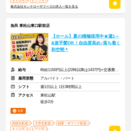
ネイル可
ピアス可
株式会社モンテローザフーズの求人一覧を見る
魚民 東松山東口駅前店
【ホール】夏の積極採用中★週1～
&派手髪OK！自由度高め♪落ち着く
和空間＊
給与
時給1150円以上(22時以降は1437円)+交通費規定内支給
雇用形態
アルバイト・パート
シフト
週1日以上 1日3時間以上
アクセス
東松山駅
徒歩2分
急募
高校生歓迎
大学生歓迎
副業・Ｗワーク歓迎
ネイル可
ピアス可