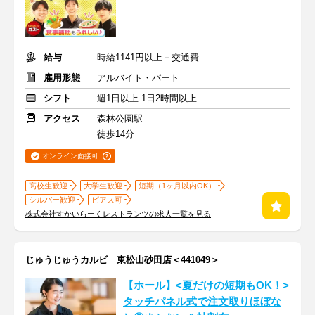
給与
時給1141円以上＋交通費
雇用形態
アルバイト・パート
シフト
週1日以上 1日2時間以上
アクセス
森林公園駅
徒歩14分
オンライン面接可
高校生歓迎
大学生歓迎
短期（1ヶ月以内OK）
シルバー歓迎
ピアス可
株式会社すかいらーくレストランツの求人一覧を見る
じゅうじゅうカルビ 東松山砂田店＜441049＞
【ホール】<夏だけの短期もOK！>
タッチパネル式で注文取りほぼな