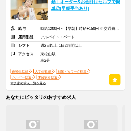
勤｜オーダー&お会計はセルフで簡
単◎[早朝手当あり]
給与
時給1200円～【早朝】時給+150円 ※交通費支給
雇用形態
アルバイト・パート
シフト
週2日以上 1日2時間以上
アクセス
東松山駅
車2分
高校生歓迎
大学生歓迎
副業・Ｗワーク歓迎
シルバー歓迎
未経験者歓迎
すき家の求人一覧を見る
あなたにピッタリのおすすめ求人