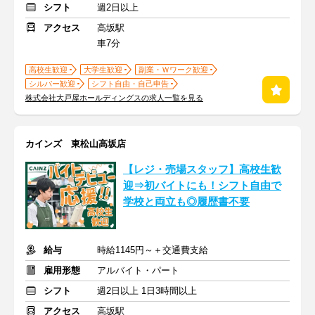
シフト
週2日以上
アクセス
高坂駅
車7分
高校生歓迎
大学生歓迎
副業・Ｗワーク歓迎
シルバー歓迎
シフト自由・自己申告
株式会社大戸屋ホールディングスの求人一覧を見る
カインズ 東松山高坂店
【レジ・売場スタッフ】高校生歓
迎⇒初バイトにも！シフト自由で
学校と両立も◎履歴書不要
給与
時給1145円～＋交通費支給
雇用形態
アルバイト・パート
シフト
週2日以上 1日3時間以上
アクセス
高坂駅