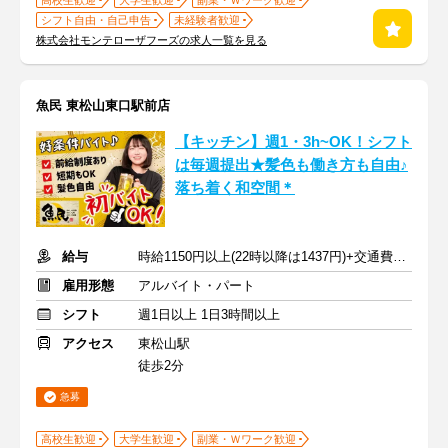
高校生歓迎
大学生歓迎
副業・Ｗワーク歓迎
シフト自由・自己申告
未経験者歓迎
株式会社モンテローザフーズの求人一覧を見る
魚民 東松山東口駅前店
【キッチン】週1・3h~OK！シフト
は毎週提出★髪色も働き方も自由♪
落ち着く和空間＊
給与
時給1150円以上(22時以降は1437円)+交通費規定内支給
雇用形態
アルバイト・パート
シフト
週1日以上 1日3時間以上
アクセス
東松山駅
徒歩2分
急募
高校生歓迎
大学生歓迎
副業・Ｗワーク歓迎