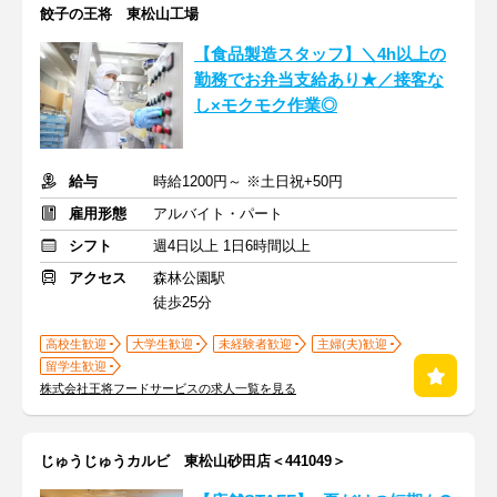
餃子の王将 東松山工場
【食品製造スタッフ】＼4h以上の
勤務でお弁当支給あり★／接客な
し×モクモク作業◎
給与
時給1200円～ ※土日祝+50円
雇用形態
アルバイト・パート
シフト
週4日以上 1日6時間以上
アクセス
森林公園駅
徒歩25分
高校生歓迎
大学生歓迎
未経験者歓迎
主婦(夫)歓迎
留学生歓迎
株式会社王将フードサービスの求人一覧を見る
じゅうじゅうカルビ 東松山砂田店＜441049＞