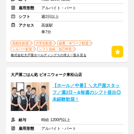
雇用形態
アルバイト・パート
シフト
週2日以上
アクセス
高坂駅
車7分
高校生歓迎
大学生歓迎
副業・Ｗワーク歓迎
シルバー歓迎
シフト自由・自己申告
株式会社大戸屋ホールディングスの求人一覧を見る
大戸屋ごはん処 ピオニウォーク東松山店
【ホール／中番】＼大戸屋スタッ
フ／週2日～&毎週のシフト提出◎
未経験歓迎！
給与
時給 1200円以上
雇用形態
アルバイト・パート