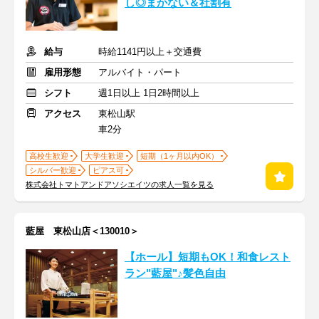
し◎まかない＆社割有
給与
時給1141円以上＋交通費
雇用形態
アルバイト・パート
シフト
週1日以上 1日2時間以上
アクセス
東松山駅
車2分
高校生歓迎
大学生歓迎
短期（1ヶ月以内OK）
シルバー歓迎
ピアス可
株式会社トマトアンドアソシエイツの求人一覧を見る
藍屋 東松山店＜130010＞
【ホール】短期もOK！和食レスト
ラン"藍屋"♪髪色自由