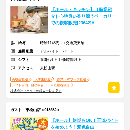
【ホール・キッチン】［職業紹
介］心地良い香り漂うベーカリー
での接客販売[23642]A
給与
時給1145円～+交通費支給
雇用形態
アルバイト・パート
シフト
週3日以上 1日5時間以上
アクセス
東松山駅
高校生歓迎
大学生歓迎
副業・Ｗワーク歓迎
シフト自由・自己申告
未経験者歓迎
株式会社ファクトの求人一覧を見る
ガスト 東松山店＜018582＞
【ホール】短期もOK！王道バイト
を始めよう！髪色自由