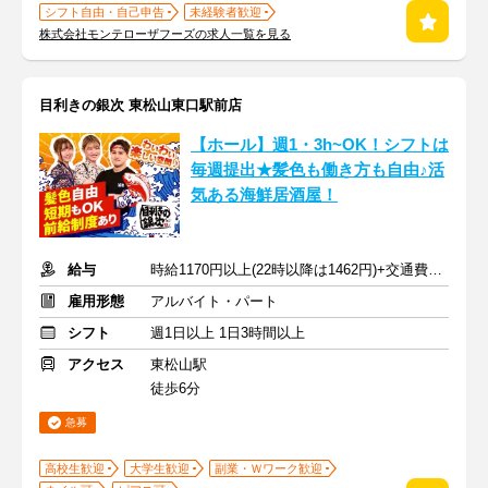
シフト自由・自己申告
未経験者歓迎
株式会社モンテローザフーズの求人一覧を見る
目利きの銀次 東松山東口駅前店
【ホール】週1・3h~OK！シフトは
毎週提出★髪色も働き方も自由♪活
気ある海鮮居酒屋！
給与
時給1170円以上(22時以降は1462円)+交通費規定内支給
雇用形態
アルバイト・パート
シフト
週1日以上 1日3時間以上
アクセス
東松山駅
徒歩6分
急募
高校生歓迎
大学生歓迎
副業・Ｗワーク歓迎