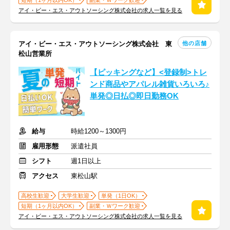
短期（1ヶ月以内OK）
副業・Ｗワーク歓迎
アイ・ビー・エス・アウトソーシング株式会社の求人一覧を見る
他の店舗
アイ・ビー・エス・アウトソーシング株式会社 東
松山営業所
【ピッキングなど】<登録制>トレ
ンド商品やアパレル雑貨いろいろ♪
単発◎日払◎即日勤務OK
給与
時給1200～1300円
雇用形態
派遣社員
シフト
週1日以上
アクセス
東松山駅
高校生歓迎
大学生歓迎
単発（1日OK）
短期（1ヶ月以内OK）
副業・Ｗワーク歓迎
アイ・ビー・エス・アウトソーシング株式会社の求人一覧を見る