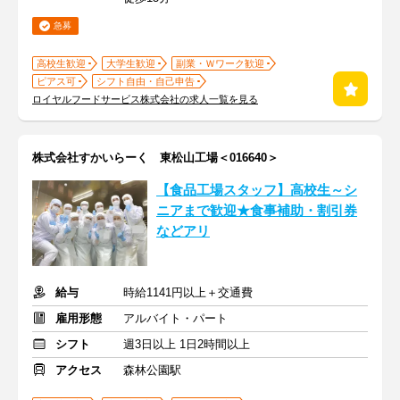
急募
高校生歓迎
大学生歓迎
副業・Ｗワーク歓迎
ピアス可
シフト自由・自己申告
ロイヤルフードサービス株式会社の求人一覧を見る
株式会社すかいらーく 東松山工場＜016640＞
【食品工場スタッフ】高校生～シ
ニアまで歓迎★食事補助・割引券
などアリ
給与
時給1141円以上＋交通費
雇用形態
アルバイト・パート
シフト
週3日以上 1日2時間以上
アクセス
森林公園駅