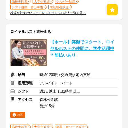
高校生歓迎
大学生歓迎
シルバー歓迎
シフト自由・自己申告
未経験者歓迎
株式会社すかいらーくレストランツの求人一覧を見る
ロイヤルホスト東松山店
【ホール】笑顔でスタート、ロイ
ヤルホストの仲間に。学生活躍中
＊前払いあり
給与
時給1200円+交通費規定内支給
雇用形態
アルバイト・パート
シフト
週2日以上 1日2時間以上
アクセス
森林公園駅
徒歩15分
急募
高校生歓迎
大学生歓迎
副業・Ｗワーク歓迎