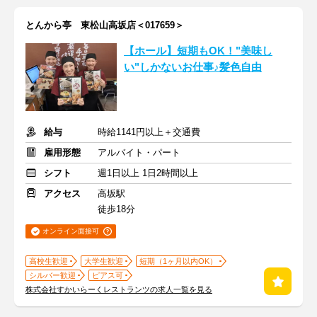
とんから亭 東松山高坂店＜017659＞
【ホール】短期もOK！"美味し
い"しかないお仕事♪髪色自由
給与
時給1141円以上＋交通費
雇用形態
アルバイト・パート
シフト
週1日以上 1日2時間以上
アクセス
高坂駅
徒歩18分
オンライン面接可
高校生歓迎
大学生歓迎
短期（1ヶ月以内OK）
シルバー歓迎
ピアス可
株式会社すかいらーくレストランツの求人一覧を見る