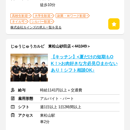
徒歩10分
高校生歓迎
大学生歓迎
副業・Ｗワーク歓迎
ネイル可
シルバー歓迎
株式会社カインズの求人一覧を見る
じゅうじゅうカルビ 東松山砂田店＜441049＞
【キッチン】<夏だけの短期もO
K！>お肉好きな方必見◎まかない
あり！シフト相談OK♪
給与
時給1141円以上＋交通費
雇用形態
アルバイト・パート
シフト
週1日以上 1日2時間以上
アクセス
東松山駅
車2分