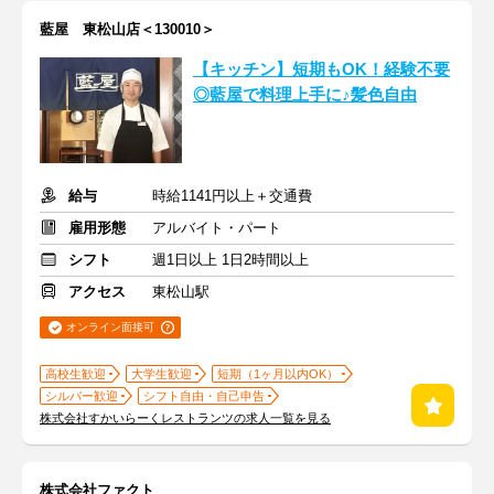
藍屋 東松山店＜130010＞
【キッチン】短期もOK！経験不要
◎藍屋で料理上手に♪髪色自由
給与
時給1141円以上＋交通費
雇用形態
アルバイト・パート
シフト
週1日以上 1日2時間以上
アクセス
東松山駅
オンライン面接可
高校生歓迎
大学生歓迎
短期（1ヶ月以内OK）
シルバー歓迎
シフト自由・自己申告
株式会社すかいらーくレストランツの求人一覧を見る
株式会社ファクト