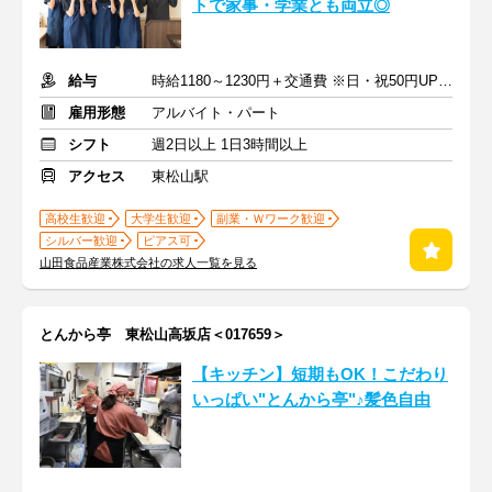
トで家事・学業とも両立◎
給与
時給1180～1230円＋交通費 ※日・祝50円UP(9:00～21:30)
雇用形態
アルバイト・パート
シフト
週2日以上 1日3時間以上
アクセス
東松山駅
高校生歓迎
大学生歓迎
副業・Ｗワーク歓迎
シルバー歓迎
ピアス可
山田食品産業株式会社の求人一覧を見る
とんから亭 東松山高坂店＜017659＞
【キッチン】短期もOK！こだわり
いっぱい"とんから亭"♪髪色自由