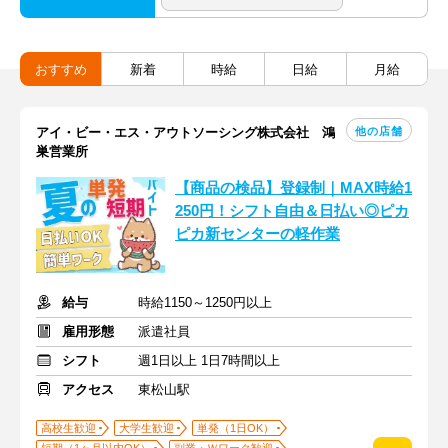
おすすめ
新着
時給
日給
月給
他の店舗
アイ・ビー・エス・アウトソーシング株式会社 鴻
巣営業所
【商品の検品】登録制｜MAX時給1
250円！シフト自由＆日払い◎ピカ
ピカ新センターの軽作業
給与
時給1150～1250円以上
雇用形態
派遣社員
シフト
週1日以上 1日7時間以上
アクセス
東松山駅
高校生歓迎
大学生歓迎
単発（1日OK）