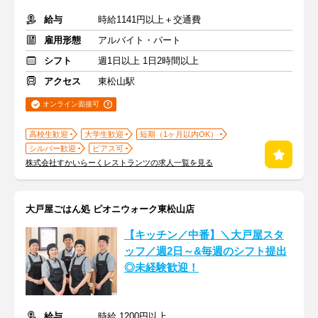
給与
時給1141円以上＋交通費
雇用形態
アルバイト・パート
シフト
週1日以上 1日2時間以上
アクセス
東松山駅
オンライン面接可
高校生歓迎
大学生歓迎
短期（1ヶ月以内OK）
シルバー歓迎
ピアス可
株式会社すかいらーくレストランツの求人一覧を見る
大戸屋ごはん処 ピオニウォーク東松山店
【キッチン／中番】＼大戸屋スタ
ッフ／週2日～&毎週のシフト提出
◎未経験歓迎！
給与
時給 1200円以上