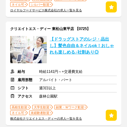
ネイル可
シルバー歓迎
ロイヤルフードサービス株式会社の求人一覧を見る
クリエイトエス・ディー 東松山東平店 【0725】
【ドラッグストアのレジ・品出
し】髪色自由＆ネイルok！おしゃ
れも楽しめる♪社割あり◎
給与
時給1141円～+交通費支給
雇用形態
アルバイト・パート
シフト
週3日以上
アクセス
森林公園駅
高校生歓迎
大学生歓迎
副業・Ｗワーク歓迎
ネイル可
未経験者歓迎
株式会社クリエイトエス・ディーの求人一覧を見る