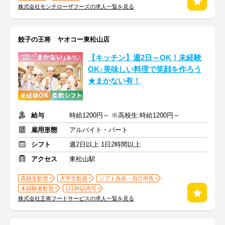
株式会社モンテローザフーズの求人一覧を見る
餃子の王将 ヤオコー東松山店
【キッチン】週2日～OK！未経験
OK♪美味しい料理で笑顔を作ろう
★まかない有！
給与
時給1200円～ ※高校生:時給1200円～
雇用形態
アルバイト・パート
シフト
週2日以上 1日2時間以上
アクセス
東松山駅
高校生歓迎
大学生歓迎
シフト自由・自己申告
未経験者歓迎
1日4h以内可
株式会社王将フードサービスの求人一覧を見る