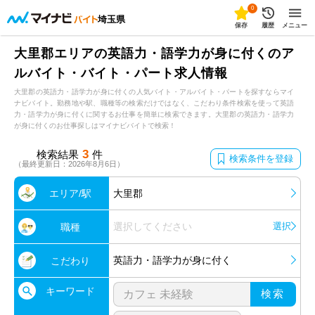
0
埼玉県
保存
履歴
メニュー
大里郡エリアの英語力・語学力が身に付くのア
ルバイト・バイト・パート求人情報
大里郡の英語力・語学力が身に付くの人気バイト・アルバイト・パートを探すならマイ
ナビバイト。勤務地や駅、職種等の検索だけではなく、こだわり条件検索を使って英語
力・語学力が身に付くに関するお仕事を簡単に検索できます。大里郡の英語力・語学力
が身に付くのお仕事探しはマイナビバイトで検索！
3
検索結果
件
検索条件を登録
（最終更新日：2026年8月6日）
エリア/駅
大里郡
選択してください
選択
職種
英語力・語学力が身に付く
こだわり
キーワード
検索