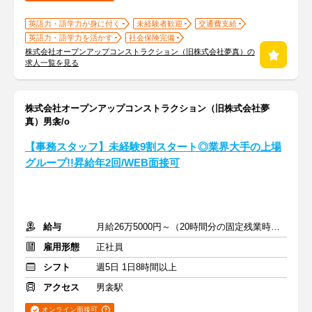
英語力・語学力が身に付く
未経験者歓迎
交通費支給
英語力・語学力を活かす
社会保険完備
株式会社オープンアップコンストラクション（旧株式会社夢真）の
求人一覧を見る
株式会社オープンアップコンストラクション（旧株式会社夢
真）男衾/o
【事務スタッフ】未経験9割スタート◎業界大手の上場
グループ!!昇給年2回/WEB面接可
給与
月給26万5000円～（20時間分の固定残業時間代を含む）
雇用形態
正社員
シフト
週5日 1日8時間以上
アクセス
男衾駅
オンライン面接可