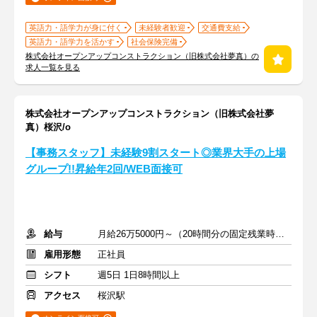
英語力・語学力が身に付く
未経験者歓迎
交通費支給
英語力・語学力を活かす
社会保険完備
株式会社オープンアップコンストラクション（旧株式会社夢真）の
求人一覧を見る
株式会社オープンアップコンストラクション（旧株式会社夢
真）桜沢/o
【事務スタッフ】未経験9割スタート◎業界大手の上場
グループ!!昇給年2回/WEB面接可
給与
月給26万5000円～（20時間分の固定残業時間代を含む）
雇用形態
正社員
シフト
週5日 1日8時間以上
アクセス
桜沢駅