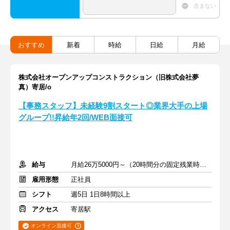
含まない
おすすめ
新着
時給
日給
月給
株式会社オープンアップコンストラクション（旧株式会社夢
真）寄居/o
【事務スタッフ】未経験9割スタート◎業界大手の上場
グループ!!昇給年2回/WEB面接可
給与
月給26万5000円～（20時間分の固定残業時間代を含む）
雇用形態
正社員
シフト
週5日 1日8時間以上
アクセス
寄居駅
オンライン面接可