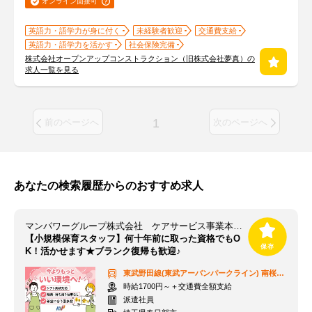
オンライン面接可
英語力・語学力が身に付く
未経験者歓迎
交通費支給
英語力・語学力を活かす
社会保険完備
株式会社オープンアップコンストラクション（旧株式会社夢真）の
求人一覧を見る
1
前のページへ
次のページへ
あなたの検索履歴からのおすすめ求人
マンパワーグループ株式会社 ケアサービス事業本部 首都圏保育/10099993
【小規模保育スタッフ】何十年前に取った資格でもO
K！活かせます★ブランク復帰も歓迎♪
東武野田線(東武アーバンパークライン)
南桜井駅
時給1700円～＋交通費全額支給
派遣社員