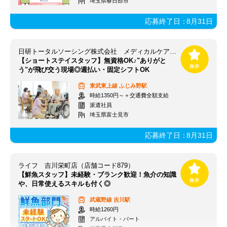
埼玉県春日部市
応募終了日：
8月31日
日研トータルソーシング株式会社 メディカルケア事業部 大宮オフィス/【OM】OM_S1(SY)
【ショートステイスタッフ】無資格OK♪"ありがと
う"が飛び交う現場◎週払い・固定シフトOK
東武東上線
ふじみ野駅
時給1350円～＋交通費全額支給
派遣社員
埼玉県富士見市
応募終了日：
8月31日
ライフ 吉川栄町店（店舗コード879）
【鮮魚スタッフ】未経験・ブランク歓迎！魚介の知識
や、日常使えるスキルも付く◎
武蔵野線
吉川駅
時給1260円
アルバイト・パート