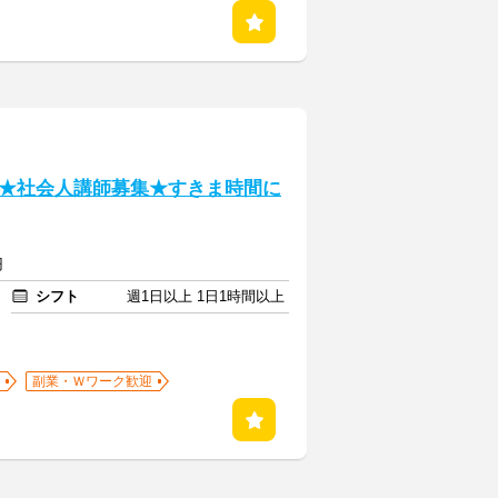
★社会人講師募集★すきま時間に
円
シフト
週1日以上 1日1時間以上
副業・Ｗワーク歓迎