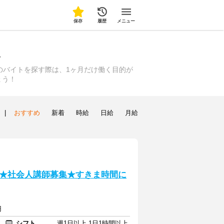
保存
履歴
メニュー
報
のバイトを探す際は、1ヶ月だけ働く目的が
ょう！
|
おすすめ
新着
時給
日給
月給
★社会人講師募集★すきま時間に
円
シフト
週1日以上 1日1時間以上