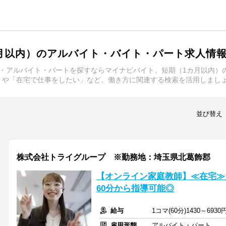
月以内）のアルバイト・バイト・パート求人情
・アルバイト・パートを探すならマイナビバイト。短期（1カ月以内）
」や「在宅で仕事をしたい」など、働き方に関連する検索を活用しまし
並び替え
株式会社トライグループ ※勤務地：埼玉県北葛飾郡
【オンライン家庭教師】≪在宅≫
60分から指導可能◎
給与
1コマ(60分)1430～6930
雇用形態
アルバイト・パート