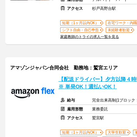
アクセス
杉戸高野台駅
短期（1ヶ月以内OK）
在宅ワーク・内職
シフト自由・自己申告
未経験者歓迎
家庭教師のトライの求人一覧を見る
アマゾンジャパン合同会社 勤務地：鷲宮エリア
【配送ドライバー】夕方以降４時間
※ 単発OK！週払いOK！
給与
完全出来高制(1ブロック：
雇用形態
業務委託
アクセス
鷲宮駅
短期（1ヶ月以内OK）
大学生歓迎