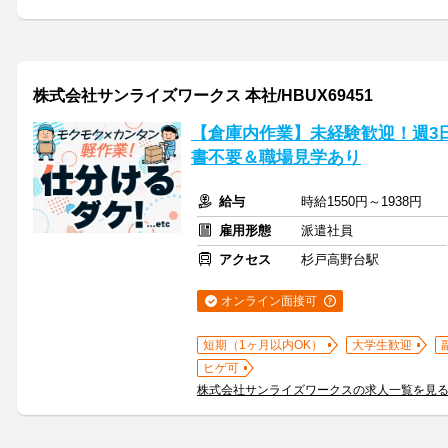
株式会社サンライズワークス 本社/HBUX69451
【倉庫内作業】未経験歓迎！週3日
書不要＆職場見学あり
給与
時給1550円～1938円
雇用形態
派遣社員
アクセス
杉戸高野台駅
オンライン面接可
短期（1ヶ月以内OK）
大学生歓迎
ヒゲ可
株式会社サンライズワークスの求人一覧を見