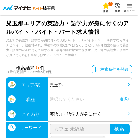
0
埼玉県
保存
履歴
メニュー
児玉郡エリアの英語力・語学力が身に付くのア
ルバイト・バイト・パート求人情報
児玉郡の英語力・語学力が身に付くの人気バイト・アルバイト・パートを探すならマイ
ナビバイト。勤務地や駅、職種等の検索だけではなく、こだわり条件検索を使って英語
力・語学力が身に付くに関するお仕事を簡単に検索できます。児玉郡の英語力・語学力
が身に付くのお仕事探しはマイナビバイトで検索！
5
検索結果
件
検索条件を登録
（最終更新日：2026年8月9日）
エリア/駅
児玉郡
選択してください
選択
職種
英語力・語学力が身に付く
こだわり
キーワード
検索