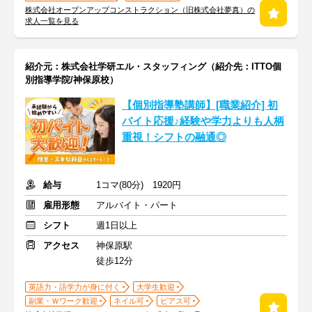
株式会社オープンアップコンストラクション（旧株式会社夢真）の
求人一覧を見る
紹介元：株式会社学研エル・スタッフィング（紹介先：ITTO個
別指導学院/神保原校）
【個別指導塾講師】[職業紹介] 初
バイト応援♪経験や学力よりも人柄
重視！シフトの融通◎
給与
1コマ(80分) 1920円
雇用形態
アルバイト・パート
シフト
週1日以上
アクセス
神保原駅
徒歩12分
英語力・語学力が身に付く
大学生歓迎
副業・Ｗワーク歓迎
ネイル可
ピアス可