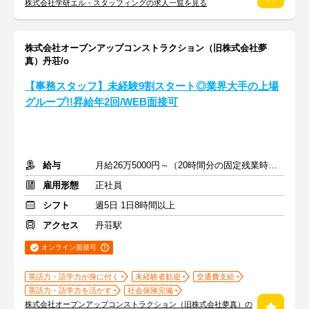
株式会社学研エル・スタッフィングの求人一覧を見る
株式会社オープンアップコンストラクション（旧株式会社夢
真）丹荘/o
【事務スタッフ】未経験9割スタート◎業界大手の上場
グループ!!昇給年2回/WEB面接可
給与
月給26万5000円～（20時間分の固定残業時間代を含む）
雇用形態
正社員
シフト
週5日 1日8時間以上
アクセス
丹荘駅
オンライン面接可
英語力・語学力が身に付く
未経験者歓迎
交通費支給
英語力・語学力を活かす
社会保険完備
株式会社オープンアップコンストラクション（旧株式会社夢真）の