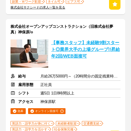
副業・Ｗワーク歓迎
ネイル可
ピアス可
株式会社サクシードの求人一覧を見る
株式会社オープンアップコンストラクション（旧株式会社夢
真）神保原/o
【事務スタッフ】未経験9割スター
ト◎業界大手の上場グループ!!昇給
年2回/WEB面接可
給与
月給26万5000円～（20時間分の固定残業時間代を含む）
雇用形態
正社員
シフト
週5日 1日8時間以上
アクセス
神保原駅
急募
オンライン面接可
英語力・語学力が身に付く
未経験者歓迎
交通費支給
英語力・語学力を活かす
社会保険完備