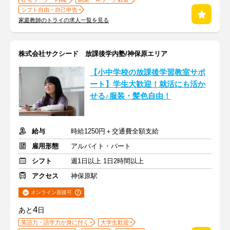
シフト自由・自己申告
家庭教師のトライの求人一覧を見る
株式会社サクシード 放課後学内塾/神保原エリア
【小中学校の放課後学習教室サポ
ート】学生大歓迎！就活にも活か
せる♪服装・髪色自由！
給与
時給1250円＋交通費全額支給
雇用形態
アルバイト・パート
シフト
週1日以上 1日2時間以上
アクセス
神保原駅
オンライン面接可
4
あと
日
英語力・語学力が身に付く
大学生歓迎