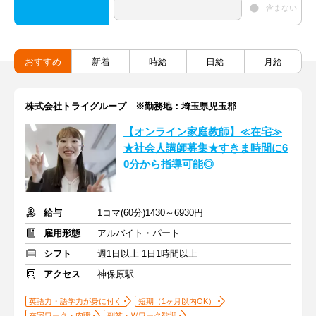
含まない
おすすめ
新着
時給
日給
月給
株式会社トライグループ ※勤務地：埼玉県児玉郡
【オンライン家庭教師】≪在宅≫
★社会人講師募集★すきま時間に6
0分から指導可能◎
給与
1コマ(60分)1430～6930円
雇用形態
アルバイト・パート
シフト
週1日以上 1日1時間以上
アクセス
神保原駅
英語力・語学力が身に付く
短期（1ヶ月以内OK）
在宅ワーク・内職
副業・Ｗワーク歓迎