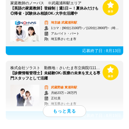
家庭教師のノーバス ※武蔵浦和駅エリア
【英語の家庭教師】登録制｜週1日～！夏休みだけも
◎帰省・試験休み相談OK♪大学生活躍中
埼京線
武蔵浦和駅
1コマ：[90分] 2100円~／[120分] 2800円~（時給1400円~）+交通費
アルバイト・パート
埼玉県さいたま市
応募終了日：
8月13日
株式会社ソラスト 勤務地：さいたま市立病院/1116500128-066
【診療情報管理士】未経験OK♪医療の未来を支える専
門スタッフとして活躍
武蔵野線
東浦和駅
月給23万～28万円
正社員
埼玉県さいたま市
応募終了日：
8月19日