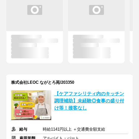
株式会社LEOC ながとろ苑/203350
【ケアファシリティ内のキッチン
調理補助】未経験◎食事の盛り付
け等！接客なし
給与
時給1141円以上 ＋交通費全額支給
雇用形態
アルバイト・パート