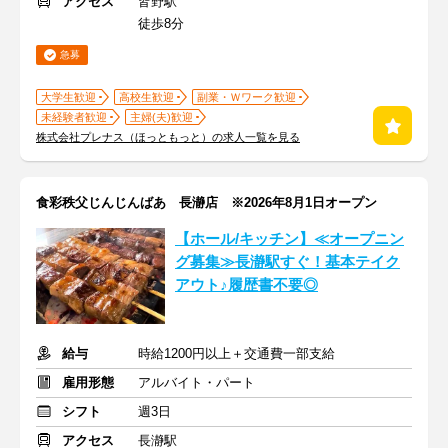
アクセス
皆野駅
徒歩8分
急募
大学生歓迎
高校生歓迎
副業・Ｗワーク歓迎
未経験者歓迎
主婦(夫)歓迎
株式会社プレナス（ほっともっと）の求人一覧を見る
食彩秩父じんじんばあ 長瀞店 ※2026年8月1日オープン
【ホール/キッチン】≪オープニン
グ募集≫長瀞駅すぐ！基本テイク
アウト♪履歴書不要◎
給与
時給1200円以上＋交通費一部支給
雇用形態
アルバイト・パート
シフト
週3日
アクセス
長瀞駅