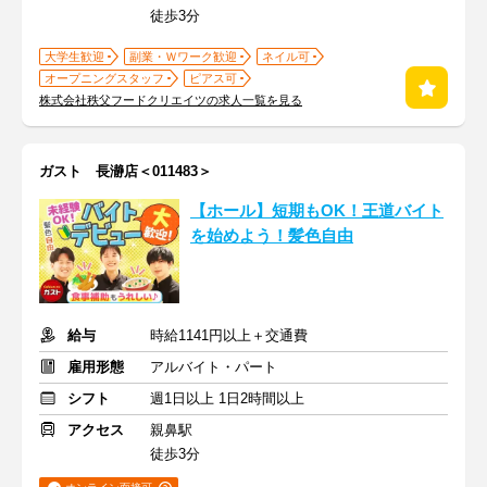
徒歩3分
大学生歓迎
副業・Ｗワーク歓迎
ネイル可
オープニングスタッフ
ピアス可
株式会社秩父フードクリエイツの求人一覧を見る
ガスト 長瀞店＜011483＞
【ホール】短期もOK！王道バイト
を始めよう！髪色自由
給与
時給1141円以上＋交通費
雇用形態
アルバイト・パート
シフト
週1日以上 1日2時間以上
アクセス
親鼻駅
徒歩3分