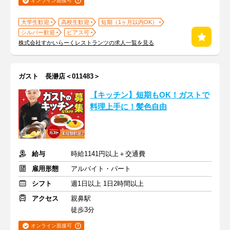
オンライン面接可
大学生歓迎
高校生歓迎
短期（1ヶ月以内OK）
シルバー歓迎
ピアス可
株式会社すかいらーくレストランツの求人一覧を見る
ガスト 長瀞店＜011483＞
【キッチン】短期もOK！ガストで
料理上手に！髪色自由
給与
時給1141円以上＋交通費
雇用形態
アルバイト・パート
シフト
週1日以上 1日2時間以上
アクセス
親鼻駅
徒歩3分
オンライン面接可