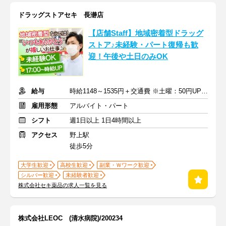
ドラッグストアセキ 長瀞店
【店舗Staff】地域密着型ドラッグ
ストア♪未経験・パート復帰も歓
迎！午後や土日のみOK
給与
時給1148～1535円＋交通費 ※土曜：50円UP/日曜・祝日：100円UP
雇用形態
アルバイト・パート
シフト
週1日以上 1日4時間以上
アクセス
野上駅
徒歩5分
大学生歓迎
高校生歓迎
副業・Ｗワーク歓迎
シルバー歓迎
未経験者歓迎
株式会社セキ薬品の求人一覧を見る
株式会社LEOC (清水病院)/200234