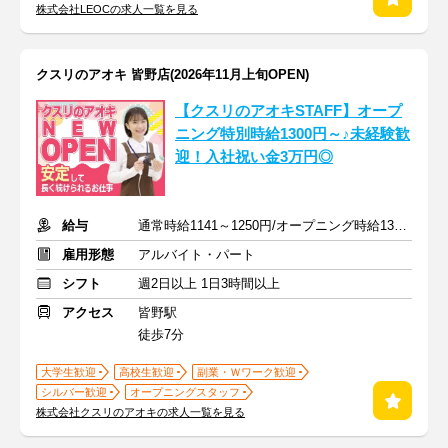
株式会社LEOCの求人一覧を見る
クスリのアオキ 皆野店(2026年11月上旬OPEN)
【クスリのアオキSTAFF】オープ
ニング特別時給1300円～♪未経験歓
迎！入社祝い金3万円◎
給与
通常時給1141～1250円/オープニング時給1300～1400円
雇用形態
アルバイト・パート
シフト
週2日以上 1日3時間以上
アクセス
皆野駅
徒歩7分
大学生歓迎
高校生歓迎
副業・Ｗワーク歓迎
シルバー歓迎
オープニングスタッフ
株式会社クスリのアオキの求人一覧を見る