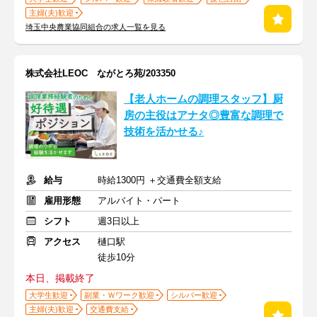
主婦(夫)歓迎
埼玉中央農業協同組合の求人一覧を見る
株式会社LEOC ながとろ苑/203350
【老人ホームの調理スタッフ】厨
房の主役はアナタ◎豊富な調理で
技術を活かせる♪
給与
時給1300円 ＋交通費全額支給
雇用形態
アルバイト・パート
シフト
週3日以上
アクセス
樋口駅
徒歩10分
本日、掲載終了
大学生歓迎
副業・Ｗワーク歓迎
シルバー歓迎
主婦(夫)歓迎
交通費支給