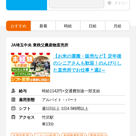
含まない
おすすめ
新着
時給
日給
月給
JA埼玉中央 東秩父農産物直売所
【お米の運搬・販売など】定年後
のシニアさんも歓迎！のんびりし
た直売所でお仕事＊週2～
給与
時給1142円+交通費別途一部支給
雇用形態
アルバイト・パート
シフト
週1日以上 1日4.5時間以上
アクセス
竹沢駅
車13分
大学生歓迎
シルバー歓迎
未経験者歓迎
髪色自由