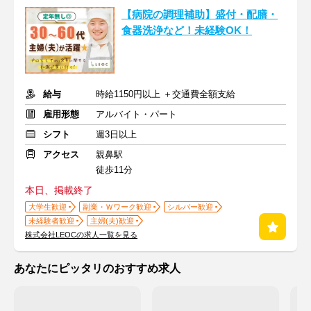
【病院の調理補助】盛付・配膳・
食器洗浄など！未経験OK！
給与
時給1150円以上 ＋交通費全額支給
雇用形態
アルバイト・パート
シフト
週3日以上
アクセス
親鼻駅
徒歩11分
本日、掲載終了
大学生歓迎
副業・Ｗワーク歓迎
シルバー歓迎
未経験者歓迎
主婦(夫)歓迎
株式会社LEOCの求人一覧を見る
あなたにピッタリのおすすめ求人