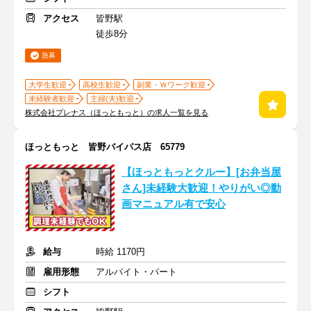
アクセス
皆野駅
徒歩8分
急募
大学生歓迎
高校生歓迎
副業・Ｗワーク歓迎
未経験者歓迎
主婦(夫)歓迎
株式会社プレナス（ほっともっと）の求人一覧を見る
ほっともっと 皆野バイパス店 65779
【ほっともっとクルー】[お弁当屋
さん]未経験大歓迎！やりがい◎動
画マニュアル有で安心
給与
時給 1170円
雇用形態
アルバイト・パート
シフト