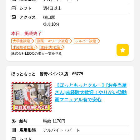
シフト
週4日以上
アクセス
樋口駅
徒歩10分
本日、掲載終了
大学生歓迎
副業・Ｗワーク歓迎
シルバー歓迎
未経験者歓迎
主婦(夫)歓迎
株式会社LEOCの求人一覧を見る
ほっともっと 皆野バイパス店 65779
【ほっともっとクルー】[お弁当屋
さん]未経験大歓迎！やりがい◎動
画マニュアル有で安心
給与
時給 1170円
雇用形態
アルバイト・パート
シフト