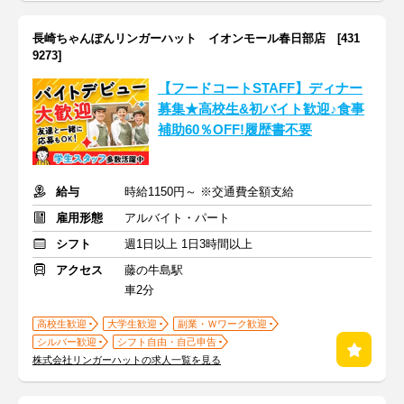
長崎ちゃんぽんリンガーハット イオンモール春日部店 [431
9273]
【フードコートSTAFF】ディナー
募集★高校生&初バイト歓迎♪食事
補助60％OFF!履歴書不要
給与
時給1150円～ ※交通費全額支給
雇用形態
アルバイト・パート
シフト
週1日以上 1日3時間以上
アクセス
藤の牛島駅
車2分
高校生歓迎
大学生歓迎
副業・Ｗワーク歓迎
シルバー歓迎
シフト自由・自己申告
株式会社リンガーハットの求人一覧を見る