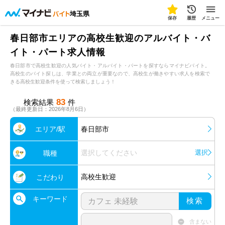
埼玉県
保存
履歴
メニュー
春日部市エリアの高校生歓迎のアルバイト・バ
イト・パート求人情報
春日部市で高校生歓迎の人気バイト・アルバイト・パートを探すならマイナビバイト。
高校生のバイト探しは、学業との両立が重要なので、高校生が働きやすい求人を検索で
きる高校生歓迎条件を使って検索しましょう！
83
検索結果
件
（最終更新日：2026年8月6日）
エリア/駅
春日部市
選択してください
選択
職種
高校生歓迎
こだわり
キーワード
検索
含まない