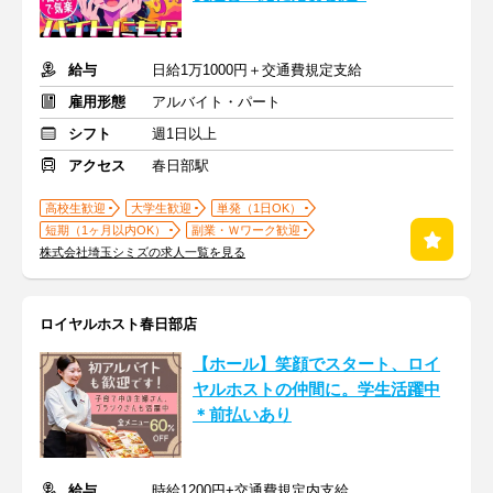
給与
日給1万1000円＋交通費規定支給
雇用形態
アルバイト・パート
シフト
週1日以上
アクセス
春日部駅
高校生歓迎
大学生歓迎
単発（1日OK）
短期（1ヶ月以内OK）
副業・Ｗワーク歓迎
株式会社埼玉シミズの求人一覧を見る
ロイヤルホスト春日部店
【ホール】笑顔でスタート、ロイ
ヤルホストの仲間に。学生活躍中
＊前払いあり
給与
時給1200円+交通費規定内支給