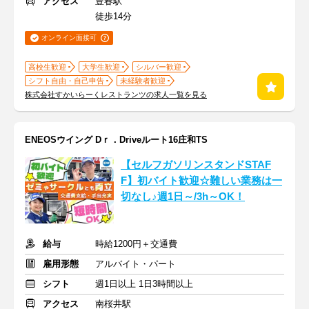
アクセス
豊春駅
徒歩14分
オンライン面接可
高校生歓迎
大学生歓迎
シルバー歓迎
シフト自由・自己申告
未経験者歓迎
株式会社すかいらーくレストランツの求人一覧を見る
ENEOSウイング Dｒ．Driveルート16庄和TS
【セルフガソリンスタンドSTAF
F】初バイト歓迎☆難しい業務は一
切なし♪週1日～/3h～OK！
給与
時給1200円＋交通費
雇用形態
アルバイト・パート
シフト
週1日以上 1日3時間以上
アクセス
南桜井駅