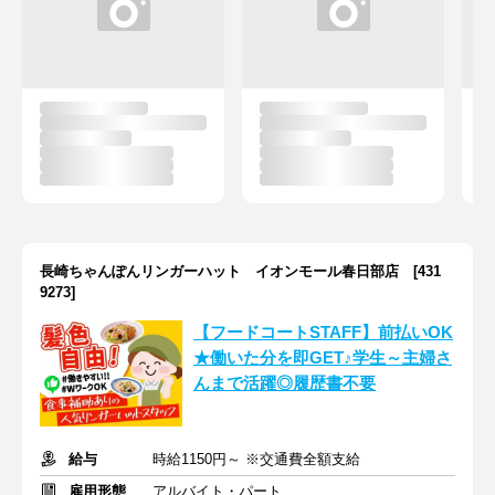
長崎ちゃんぽんリンガーハット イオンモール春日部店 [431
9273]
【フードコートSTAFF】前払いOK
★働いた分を即GET♪学生～主婦さ
んまで活躍◎履歴書不要
給与
時給1150円～ ※交通費全額支給
雇用形態
アルバイト・パート