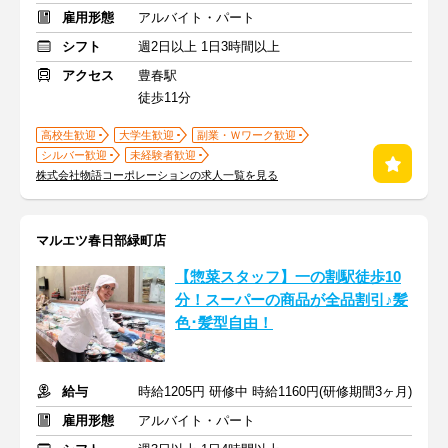
雇用形態
アルバイト・パート
シフト
週2日以上 1日3時間以上
アクセス
豊春駅
徒歩11分
高校生歓迎
大学生歓迎
副業・Ｗワーク歓迎
シルバー歓迎
未経験者歓迎
株式会社物語コーポレーションの求人一覧を見る
マルエツ春日部緑町店
【惣菜スタッフ】一の割駅徒歩10
分！スーパーの商品が全品割引♪髪
色･髪型自由！
給与
時給1205円 研修中 時給1160円(研修期間3ヶ月)
雇用形態
アルバイト・パート