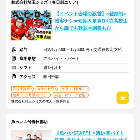
株式会社埼玉シミズ［春日部エリア］
【イベント会場の設営】<登録制>
接客ナシ★短期＆単発OK◎高校生
から誰でも歓迎⇒副業も◎
給与
日給1万2000～1万6000円＋交通費規定支給 ※深夜割増含む
雇用形態
アルバイト・パート
シフト
週1日以上
アクセス
春日部駅
高校生歓迎
大学生歓迎
単発（1日OK）
短期（1ヶ月以内OK）
副業・Ｗワーク歓迎
株式会社埼玉シミズの求人一覧を見る
魚べい４号春日部店
【魚べいSTAFF】<週1>初バイト