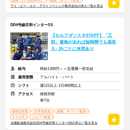
短期（1ヶ月以内OK）
副業・Ｗワーク歓迎
アイ・ビー・エス・アウトソーシング株式会社の求人一覧を見る
DD4号線庄和インターSS
【セルフガソスタSTAFF】「乙
四」資格があれば短時間でも高収
入♪ 2hごとに休憩あり
給与
時給1300円～＋交通費一部支給
雇用形態
アルバイト・パート
シフト
週1日以上 1日4時間以上
アクセス
南桜井駅
車7分
高校生歓迎
大学生歓迎
副業・Ｗワーク歓迎
ネイル可
シルバー歓迎
太陽鉱油株式会社DD4号線庄和インターSSの求人一覧を見る