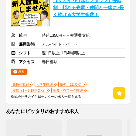
【サカイの引越しスタッフ】登録
制｜頼れる先輩・仲間と一緒に♪長
く続ける大学生多数！
給与
時給1350円～＋交通費支給
雇用形態
アルバイト・パート
シフト
週1日以上 1日4時間以上
アクセス
春日部駅
急募
高校生歓迎
大学生歓迎
単発（1日OK）
短期（1ヶ月以内OK）
副業・Ｗワーク歓迎
株式会社サカイ引越センターの求人一覧を見る
あなたにピッタリのおすすめ求人