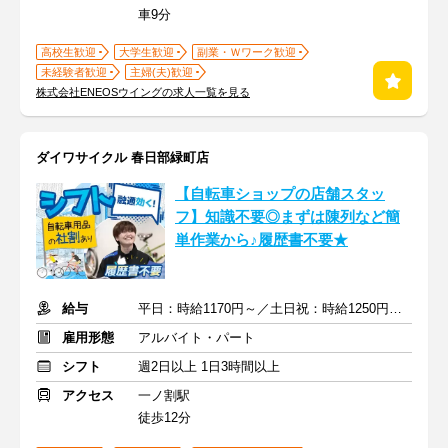
車9分
高校生歓迎
大学生歓迎
副業・Ｗワーク歓迎
未経験者歓迎
主婦(夫)歓迎
株式会社ENEOSウイングの求人一覧を見る
ダイワサイクル 春日部緑町店
【自転車ショップの店舗スタッ
フ】知識不要◎まずは陳列など簡
単作業から♪履歴書不要★
給与
平日：時給1170円～／土日祝：時給1250円～ ※交通費全額支給
雇用形態
アルバイト・パート
シフト
週2日以上 1日3時間以上
アクセス
一ノ割駅
徒歩12分