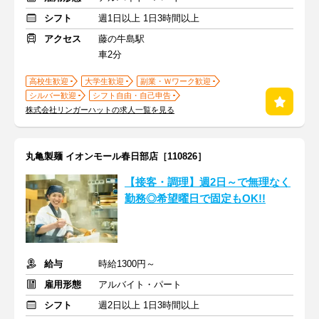
シフト
週1日以上 1日3時間以上
アクセス
藤の牛島駅
車2分
高校生歓迎
大学生歓迎
副業・Ｗワーク歓迎
シルバー歓迎
シフト自由・自己申告
株式会社リンガーハットの求人一覧を見る
丸亀製麺 イオンモール春日部店［110826］
【接客・調理】週2日～で無理なく
勤務◎希望曜日で固定もOK!!
給与
時給1300円～
雇用形態
アルバイト・パート
シフト
週2日以上 1日3時間以上