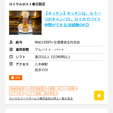
ロイヤルホスト春日部店
【キッチン】キッチンは、もう一
つのキャンパス。ロイホでバイト
仲間ができる!未経験OK◎
給与
時給1200円+交通費規定内支給
雇用形態
アルバイト・パート
シフト
週2日以上 1日2時間以上
アクセス
八木崎駅
徒歩11分
急募
高校生歓迎
大学生歓迎
副業・Ｗワーク歓迎
ピアス可
シフト自由・自己申告
ロイヤルフードサービス株式会社の求人一覧を見る