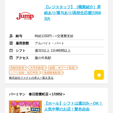
【レジスタッフ】［職業紹介］昇
給あり/賞与あり/高校生応援[1958
3]A
給与
時給1150円～+交通費支給
雇用形態
アルバイト・パート
シフト
週3日以上 1日4時間以上
アクセス
藤の牛島駅
高校生歓迎
大学生歓迎
副業・Ｗワーク歓迎
シフト自由・自己申告
未経験者歓迎
株式会社ファクトの求人一覧を見る
バーミヤン 春日部豊町店＜172852＞
【ホール】シフトは週2/2h～OK！
人気中華のお店！髪色自由