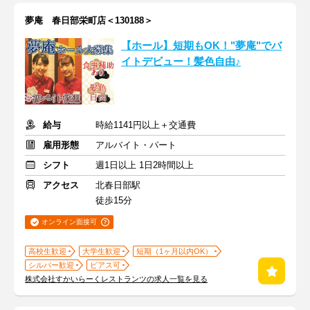
夢庵 春日部栄町店＜130188＞
【ホール】短期もOK！"夢庵"でバ
イトデビュー！髪色自由♪
給与
時給1141円以上＋交通費
雇用形態
アルバイト・パート
シフト
週1日以上 1日2時間以上
アクセス
北春日部駅
徒歩15分
オンライン面接可
高校生歓迎
大学生歓迎
短期（1ヶ月以内OK）
シルバー歓迎
ピアス可
株式会社すかいらーくレストランツの求人一覧を見る