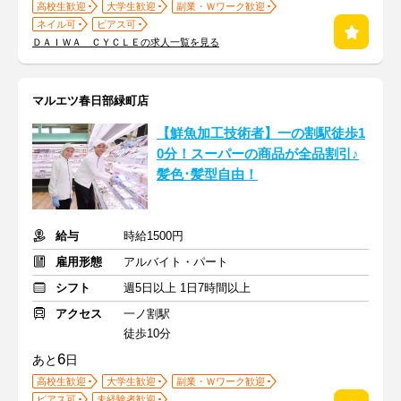
高校生歓迎
大学生歓迎
副業・Ｗワーク歓迎
ネイル可
ピアス可
ＤＡＩＷＡ ＣＹＣＬＥの求人一覧を見る
マルエツ春日部緑町店
【鮮魚加工技術者】一の割駅徒歩1
0分！スーパーの商品が全品割引♪
髪色･髪型自由！
給与
時給1500円
雇用形態
アルバイト・パート
シフト
週5日以上 1日7時間以上
アクセス
一ノ割駅
徒歩10分
6
あと
日
高校生歓迎
大学生歓迎
副業・Ｗワーク歓迎
ピアス可
未経験者歓迎