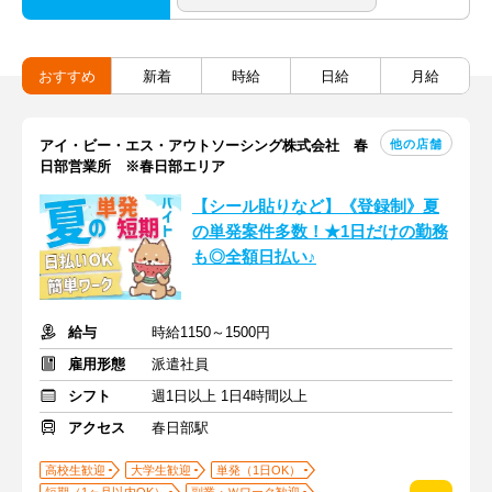
おすすめ
新着
時給
日給
月給
他の店舗
アイ・ビー・エス・アウトソーシング株式会社 春
日部営業所 ※春日部エリア
【シール貼りなど】《登録制》夏
の単発案件多数！★1日だけの勤務
も◎全額日払い♪
給与
時給1150～1500円
雇用形態
派遣社員
シフト
週1日以上 1日4時間以上
アクセス
春日部駅
高校生歓迎
大学生歓迎
単発（1日OK）