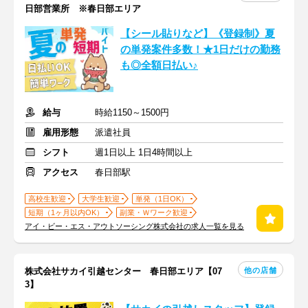
日部営業所 ※春日部エリア
【シール貼りなど】《登録制》夏
の単発案件多数！★1日だけの勤務
も◎全額日払い♪
給与
時給1150～1500円
雇用形態
派遣社員
シフト
週1日以上 1日4時間以上
アクセス
春日部駅
高校生歓迎
大学生歓迎
単発（1日OK）
短期（1ヶ月以内OK）
副業・Ｗワーク歓迎
アイ・ビー・エス・アウトソーシング株式会社の求人一覧を見る
他の店舗
株式会社サカイ引越センター 春日部エリア【07
3】