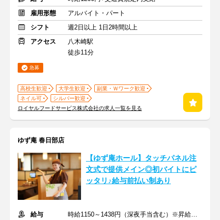
雇用形態
アルバイト・パート
シフト
週2日以上 1日2時間以上
アクセス
八木崎駅
徒歩11分
急募
高校生歓迎
大学生歓迎
副業・Ｗワーク歓迎
ネイル可
シルバー歓迎
ロイヤルフードサービス株式会社の求人一覧を見る
ゆず庵 春日部店
【ゆず庵ホール】タッチパネル注
文式で提供メイン◎初バイトにピ
ッタリ♪給与前払い制あり
給与
時給1150～1438円（深夜手当含む）※昇給は随時あり