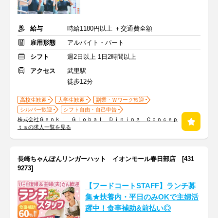
給与
時給1180円以上 ＋交通費全額
雇用形態
アルバイト・パート
シフト
週2日以上 1日2時間以上
アクセス
武里駅
徒歩12分
高校生歓迎
大学生歓迎
副業・Ｗワーク歓迎
シルバー歓迎
シフト自由・自己申告
株式会社Ｇｅｎｋｉ Ｇｌｏｂａｌ Ｄｉｎｉｎｇ Ｃｏｎｃｅｐ
ｔｓの求人一覧を見る
長崎ちゃんぽんリンガーハット イオンモール春日部店 [431
9273]
【フードコートSTAFF】ランチ募
集★扶養内・平日のみOKで主婦活
躍中！食事補助&前払い◎