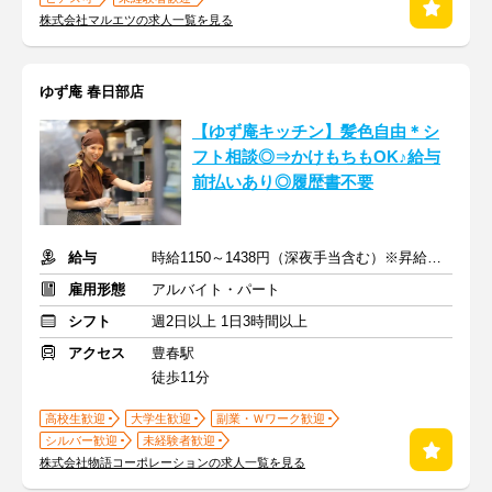
株式会社マルエツの求人一覧を見る
ゆず庵 春日部店
【ゆず庵キッチン】髪色自由＊シ
フト相談◎⇒かけもちもOK♪給与
前払いあり◎履歴書不要
給与
時給1150～1438円（深夜手当含む）※昇給は随時あり
雇用形態
アルバイト・パート
シフト
週2日以上 1日3時間以上
アクセス
豊春駅
徒歩11分
高校生歓迎
大学生歓迎
副業・Ｗワーク歓迎
シルバー歓迎
未経験者歓迎
株式会社物語コーポレーションの求人一覧を見る