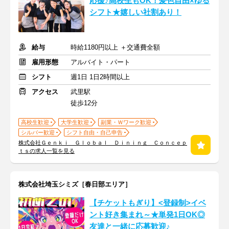
応援♪高校生もOK！髪色自由×ゆる
シフト★嬉しい社割あり！
給与
時給1180円以上 ＋交通費全額
雇用形態
アルバイト・パート
シフト
週1日 1日2時間以上
アクセス
武里駅
徒歩12分
高校生歓迎
大学生歓迎
副業・Ｗワーク歓迎
シルバー歓迎
シフト自由・自己申告
株式会社Ｇｅｎｋｉ Ｇｌｏｂａｌ Ｄｉｎｉｎｇ Ｃｏｎｃｅｐ
ｔｓの求人一覧を見る
株式会社埼玉シミズ［春日部エリア］
【チケットもぎり】<登録制>イベ
ント好き集まれ～★単発1日OK◎
友達と一緒に応募歓迎♪