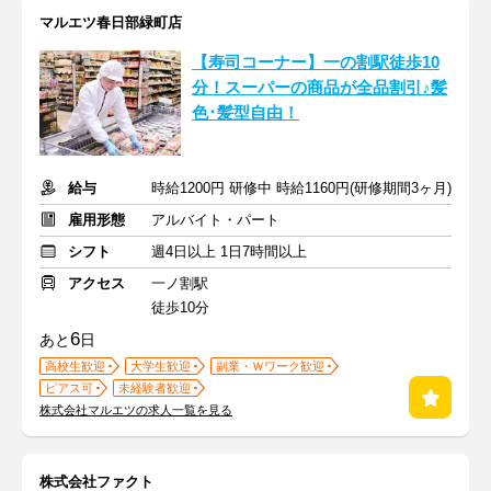
マルエツ春日部緑町店
【寿司コーナー】一の割駅徒歩10
分！スーパーの商品が全品割引♪髪
色･髪型自由！
給与
時給1200円 研修中 時給1160円(研修期間3ヶ月)
雇用形態
アルバイト・パート
シフト
週4日以上 1日7時間以上
アクセス
一ノ割駅
徒歩10分
6
あと
日
高校生歓迎
大学生歓迎
副業・Ｗワーク歓迎
ピアス可
未経験者歓迎
株式会社マルエツの求人一覧を見る
株式会社ファクト