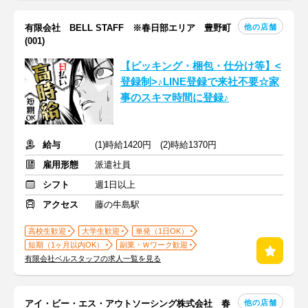
他の店舗
有限会社 BELL STAFF ※春日部エリア 豊野町
(001)
【ピッキング・梱包・仕分け等】<
登録制>♪LINE登録で来社不要☆家
事のスキマ時間に登録♪
給与
(1)時給1420円 (2)時給1370円
雇用形態
派遣社員
シフト
週1日以上
アクセス
藤の牛島駅
高校生歓迎
大学生歓迎
単発（1日OK）
短期（1ヶ月以内OK）
副業・Ｗワーク歓迎
有限会社ベルスタッフの求人一覧を見る
他の店舗
アイ・ビー・エス・アウトソーシング株式会社 春