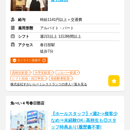
給与
時給1141円以上＋交通費
雇用形態
アルバイト・パート
シフト
週2日以上 1日2時間以上
アクセス
春日部駅
徒歩7分
オンライン面接可
高校生歓迎
大学生歓迎
シルバー歓迎
シフト自由・自己申告
未経験者歓迎
株式会社すかいらーくレストランツの求人一覧を見る
魚べい４号春日部店
【ホールスタッフ】<週2~>接客少
なめ⇒未経験OK♪高校生も◎スタ
ッフ特典あり!履歴書不要!