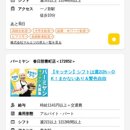
シフト
週3日以上 1日4時間以上
アクセス
一ノ割駅
徒歩10分
6
あと
日
高校生歓迎
大学生歓迎
副業・Ｗワーク歓迎
ピアス可
未経験者歓迎
株式会社マルエツの求人一覧を見る
バーミヤン 春日部豊町店＜172852＞
【キッチン】シフトは週2/2h～O
K！まかないあり＆髪色自由
給与
時給1141円以上＋交通費
雇用形態
アルバイト・パート
シフト
週2日以上 1日2時間以上