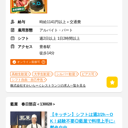
給与
時給1141円以上＋交通費
雇用形態
アルバイト・パート
シフト
週2日以上 1日2時間以上
アクセス
豊春駅
徒歩14分
オンライン面接可
高校生歓迎
大学生歓迎
シルバー歓迎
ピアス可
シフト自由・自己申告
株式会社すかいらーくレストランツの求人一覧を見る
藍屋 春日部店＜130028＞
【キッチン】シフトは週2/2h～O
K！経験不要◎藍屋で料理上手に♪
髪色自由