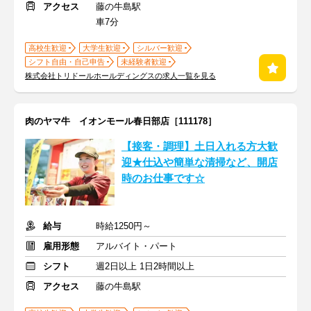
アクセス
藤の牛島駅
車7分
高校生歓迎
大学生歓迎
シルバー歓迎
シフト自由・自己申告
未経験者歓迎
株式会社トリドールホールディングスの求人一覧を見る
肉のヤマ牛 イオンモール春日部店［111178］
【接客・調理】土日入れる方大歓
迎★仕込や簡単な清掃など、開店
時のお仕事です☆
給与
時給1250円～
雇用形態
アルバイト・パート
シフト
週2日以上 1日2時間以上
アクセス
藤の牛島駅