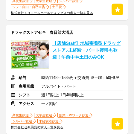
高校生歓迎
大学生歓迎
シルバー歓迎
シフト自由・自己申告
土日祝
株式会社トリドールホールディングスの求人一覧を見る
ドラッグストアセキ 春日部大沼店
【店舗Staff】地域密着型ドラッグ
ストア♪未経験・パート復帰も歓
迎！午前中や土日のみOK
給与
時給1148～1535円＋交通費 ※土曜：50円UP/日曜・祝日：100円UP
雇用形態
アルバイト・パート
シフト
週1日以上 1日4時間以上
アクセス
一ノ割駅
高校生歓迎
大学生歓迎
副業・Ｗワーク歓迎
シルバー歓迎
未経験者歓迎
株式会社セキ薬品の求人一覧を見る