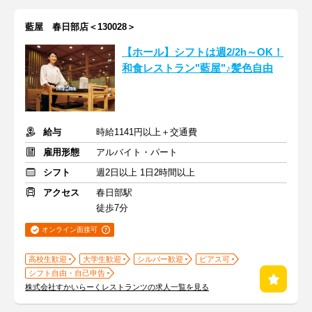
藍屋 春日部店＜130028＞
【ホール】シフトは週2/2h～OK！
和食レストラン"藍屋"♪髪色自由
給与
時給1141円以上＋交通費
雇用形態
アルバイト・パート
シフト
週2日以上 1日2時間以上
アクセス
春日部駅
徒歩7分
オンライン面接可
高校生歓迎
大学生歓迎
シルバー歓迎
ピアス可
シフト自由・自己申告
株式会社すかいらーくレストランツの求人一覧を見る