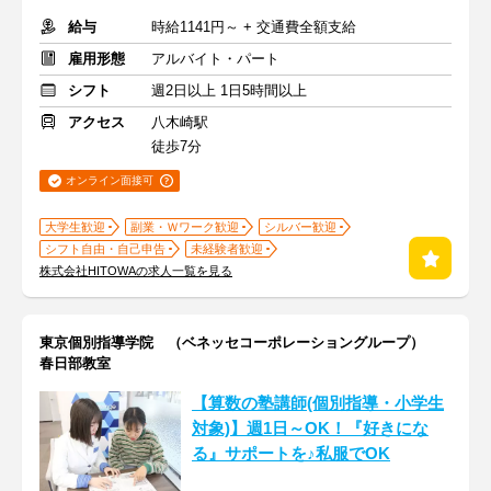
給与
時給1141円～ + 交通費全額支給
雇用形態
アルバイト・パート
シフト
週2日以上 1日5時間以上
アクセス
八木崎駅
徒歩7分
オンライン面接可
大学生歓迎
副業・Ｗワーク歓迎
シルバー歓迎
シフト自由・自己申告
未経験者歓迎
株式会社HITOWAの求人一覧を見る
東京個別指導学院 （ベネッセコーポレーショングループ）
春日部教室
【算数の塾講師(個別指導・小学生
対象)】週1日～OK！『好きにな
る』サポートを♪私服でOK