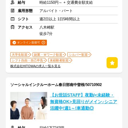
給与
時給1150円～ + 交通費全額支給
雇用形態
アルバイト・パート
シフト
週2日以上 1日5時間以上
アクセス
八木崎駅
徒歩7分
オンライン面接可
大学生歓迎
副業・Ｗワーク歓迎
シルバー歓迎
シフト自由・自己申告
未経験者歓迎
株式会社HITOWAの求人一覧を見る
ソーシャルインクルーホーム春日部南中曽根/50710902
【お世話STAFF】夜勤/<未経験・
無資格OK>見回りがメイン♪シニア
活躍中!週1～!車通勤◎
給与
日給1万7243円