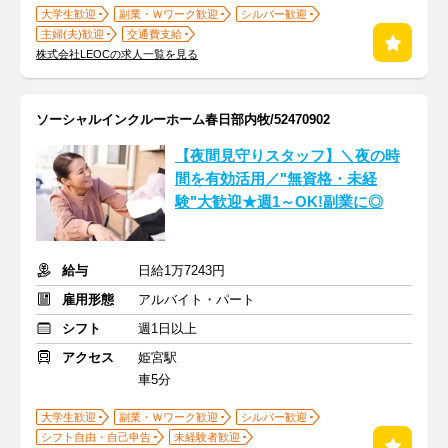
大学生歓迎
副業・Ｗワーク歓迎
シルバー歓迎
主婦(夫)歓迎
交通費支給
株式会社LEOCの求人一覧を見る
ソーシャルインクルーホーム春日部内牧/52470902
【夜間見守りスタッフ】＼夜の時
間を有効活用／"無資格・未経
験"大歓迎★週1～OK!副業に◎
給与
日給1万7243円
雇用形態
アルバイト・パート
シフト
週1日以上
アクセス
姫宮駅
車5分
大学生歓迎
副業・Ｗワーク歓迎
シルバー歓迎
シフト自由・自己申告
未経験者歓迎