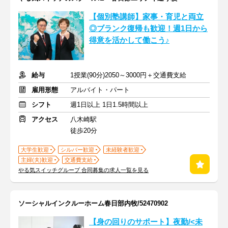
【個別塾講師】家事・育児と両立
◎ブランク復帰も歓迎！週1日から
得意を活かして働こう♪
給与
1授業(90分)2050～3000円＋交通費支給
雇用形態
アルバイト・パート
シフト
週1日以上 1日1.5時間以上
アクセス
八木崎駅
徒歩20分
大学生歓迎
シルバー歓迎
未経験者歓迎
主婦(夫)歓迎
交通費支給
やる気スイッチグループ 合同募集の求人一覧を見る
ソーシャルインクルーホーム春日部内牧/52470902
【身の回りのサポート】夜勤/<未