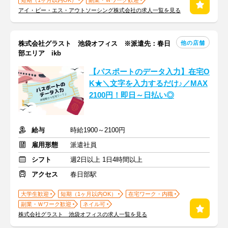
短期（1ヶ月以内OK）
副業・Ｗワーク歓迎
アイ・ビー・エス・アウトソーシング株式会社の求人一覧を見る
他の店舗
株式会社グラスト 池袋オフィス ※派遣先：春日
部エリア ikb
【パスポートのデータ入力】在宅O
K★＼文字を入力するだけ♪／MAX
2100円！即日～日払い◎
給与
時給1900～2100円
雇用形態
派遣社員
シフト
週2日以上 1日4時間以上
アクセス
春日部駅
大学生歓迎
短期（1ヶ月以内OK）
在宅ワーク・内職
副業・Ｗワーク歓迎
ネイル可
株式会社グラスト 池袋オフィスの求人一覧を見る