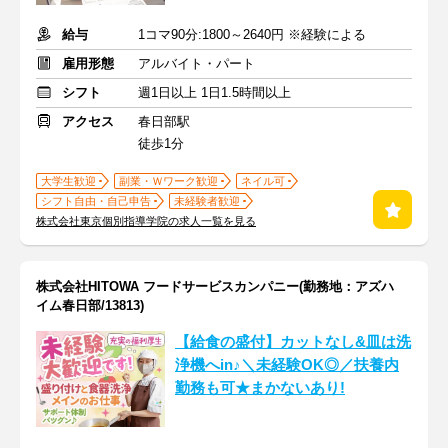
給与
1コマ90分:1800～2640円 ※経験による
雇用形態
アルバイト・パート
シフト
週1日以上 1日1.5時間以上
アクセス
春日部駅
徒歩1分
大学生歓迎
副業・Ｗワーク歓迎
ネイル可
シフト自由・自己申告
未経験者歓迎
株式会社東京個別指導学院の求人一覧を見る
株式会社HITOWA フードサービスカンパニー(勤務地：アズハ
イム春日部/13813)
【給食の盛付】カットなし&皿は洗
浄機へin♪＼未経験OK◎／扶養内
勤務も可★まかないあり!