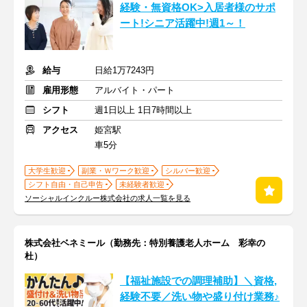
経験・無資格OK>入居者様のサポ
ート!シニア活躍中!週1～！
給与
日給1万7243円
雇用形態
アルバイト・パート
シフト
週1日以上 1日7時間以上
アクセス
姫宮駅
車5分
大学生歓迎
副業・Ｗワーク歓迎
シルバー歓迎
シフト自由・自己申告
未経験者歓迎
ソーシャルインクルー株式会社の求人一覧を見る
株式会社ベネミール（勤務先：特別養護老人ホーム 彩幸の
杜）
【福祉施設での調理補助】＼資格,
経験不要／洗い物や盛り付け業務♪