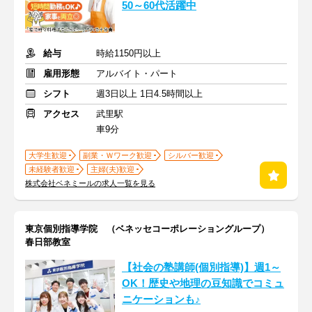
50～60代活躍中
給与
時給1150円以上
雇用形態
アルバイト・パート
シフト
週3日以上 1日4.5時間以上
アクセス
武里駅
車9分
大学生歓迎
副業・Ｗワーク歓迎
シルバー歓迎
未経験者歓迎
主婦(夫)歓迎
株式会社ベネミールの求人一覧を見る
東京個別指導学院 （ベネッセコーポレーショングループ）
春日部教室
【社会の塾講師(個別指導)】週1～
OK！歴史や地理の豆知識でコミュ
ニケーションも♪