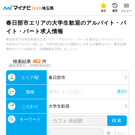
埼玉県
保存
履歴
メニュー
春日部市エリアの大学生歓迎のアルバイト・バ
イト・パート求人情報
春日部市で大学生歓迎の人気バイト・アルバイト・パートを探すならマイナビバイト。
大学生のアルバイト探しは、大学や自宅からの通勤のしやすさが重要なので、通学定期
券内でバイトを探せる、定期検索を活用しましょう！
462
検索結果
件
（最終更新日：2026年8月6日）
エリア/駅
春日部市
選択してください
選択
職種
大学生歓迎
こだわり
キーワード
検索
含まない