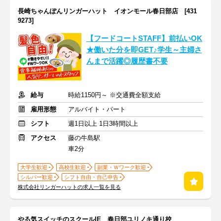
長崎ちゃんぽんリンガーハット イオンモール春日部店 [431
9273]
【フードコートSTAFF】前払いOK
★働いた分を即GET♪学生～主婦さ
んまで活躍◎履歴書不要
給与
時給1150円～ ※交通費全額支給
雇用形態
アルバイト・パート
シフト
週1日以上 1日3時間以上
アクセス
藤の牛島駅
車2分
大学生歓迎
高校生歓迎
副業・Ｗワーク歓迎
シルバー歓迎
シフト自由・自己申告
株式会社リンガーハットの求人一覧を見る
やる気スイッチのスクールIE 春日部ユリノキ通り校