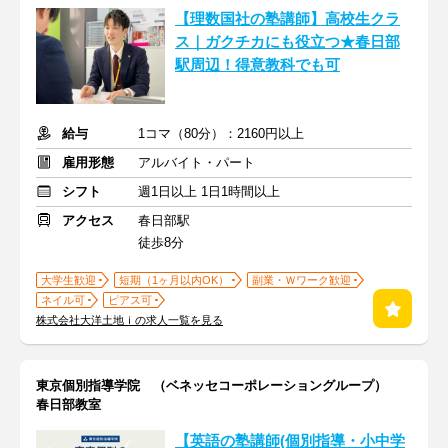
【理数国社の塾講師】高校生クラ
ス｜ガクチカにも役立つ★春日部
駅周辺！得意教科でも可
給与
1コマ（80分）：2160円以上
雇用形態
アルバイト・パート
シフト
週1日以上 1日1時間以上
アクセス
春日部駅
徒歩8分
大学生歓迎
短期（1ヶ月以内OK）
副業・Ｗワーク歓迎
ネイル可
ピアス可
株式会社大洋土地ｉの求人一覧を見る
東京個別指導学院 （ベネッセコーポレーショングループ）
春日部教室
【英語の塾講師(個別指導・小中学