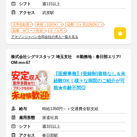
シフト
週1日以上
アクセス
武里駅
大学生歓迎
単発（1日OK）
短期（1ヶ月以内OK）
副業・Ｗワーク歓迎
ネイル可
アマゾンジャパン合同会社の求人一覧を見る
株式会社シグマスタッフ 埼玉支社 ※勤務地：春日部エリア/
OM-mn-67
【医療事務】[登録制]資格なし＆未
経験OK！様々な病院のご紹介が可
能★年齢不問◎
給与
時給1350円～＋交通費全額支給
雇用形態
派遣社員
シフト
週3日以上
アクセス
春日部駅