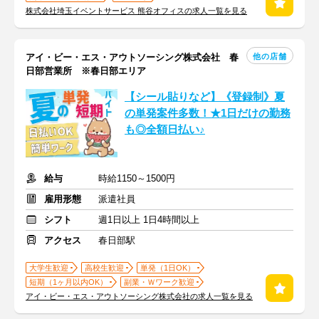
株式会社埼玉イベントサービス 熊谷オフィスの求人一覧を見る
他の店舗
アイ・ビー・エス・アウトソーシング株式会社 春
日部営業所 ※春日部エリア
【シール貼りなど】《登録制》夏
の単発案件多数！★1日だけの勤務
も◎全額日払い♪
給与
時給1150～1500円
雇用形態
派遣社員
シフト
週1日以上 1日4時間以上
アクセス
春日部駅
大学生歓迎
高校生歓迎
単発（1日OK）
短期（1ヶ月以内OK）
副業・Ｗワーク歓迎
アイ・ビー・エス・アウトソーシング株式会社の求人一覧を見る