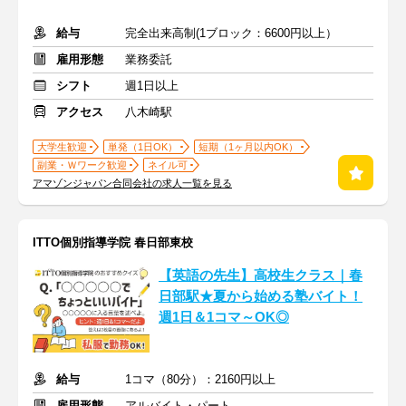
給与
完全出来高制(1ブロック：6600円以上）
雇用形態
業務委託
シフト
週1日以上
アクセス
八木崎駅
大学生歓迎
単発（1日OK）
短期（1ヶ月以内OK）
副業・Ｗワーク歓迎
ネイル可
アマゾンジャパン合同会社の求人一覧を見る
ITTO個別指導学院 春日部東校
【英語の先生】高校生クラス｜春
日部駅★夏から始める塾バイト！
週1日＆1コマ～OK◎
給与
1コマ（80分）：2160円以上
雇用形態
アルバイト・パート