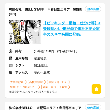
他の店舗
有限会社 BELL STAFF ※春日部エリア 豊野町
(001)
【ピッキング・梱包・仕分け等】<
登録制>♪LINE登録で来社不要☆家
事のスキマ時間に登録♪
給与
(1)時給1420円 (2)時給1370円
雇用形態
派遣社員
シフト
週1日以上
アクセス
藤の牛島駅
大学生歓迎
高校生歓迎
単発（1日OK）
短期（1ヶ月以内OK）
副業・Ｗワーク歓迎
有限会社ベルスタッフの求人一覧を見る
他の店舗
株式会社BELLO ※配送エリア：春日部市エリア