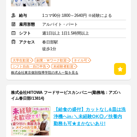
給与
1コマ90分:1800～2640円 ※経験による
雇用形態
アルバイト・パート
シフト
週1日以上 1日1.5時間以上
アクセス
春日部駅
徒歩1分
大学生歓迎
副業・Ｗワーク歓迎
ネイル可
シフト自由・自己申告
未経験者歓迎
株式会社東京個別指導学院の求人一覧を見る
株式会社HITOWA フードサービスカンパニー(勤務地：アズハ
イム春日部/13814)
【給食の盛付】カットなし&皿は洗
浄機へin♪＼未経験OK◎／扶養内
勤務も可★まかないあり!