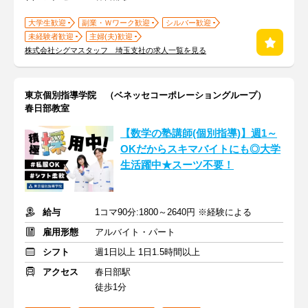
大学生歓迎
副業・Ｗワーク歓迎
シルバー歓迎
未経験者歓迎
主婦(夫)歓迎
株式会社シグマスタッフ 埼玉支社の求人一覧を見る
東京個別指導学院 （ベネッセコーポレーショングループ）
春日部教室
【数学の塾講師(個別指導)】週1～
OKだからスキマバイトにも◎大学
生活躍中★スーツ不要！
給与
1コマ90分:1800～2640円 ※経験による
雇用形態
アルバイト・パート
シフト
週1日以上 1日1.5時間以上
アクセス
春日部駅
徒歩1分