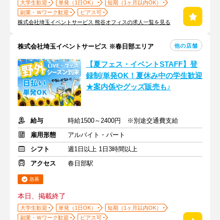
大学生歓迎
単発（1日OK）
短期（1ヶ月以内OK）
副業・Ｗワーク歓迎
ピアス可
株式会社埼玉イベントサービス 熊谷オフィスの求人一覧を見る
他の店舗
株式会社埼玉イベントサービス ※春日部エリア
【夏フェス・イベントSTAFF】登
録制/単発OK！夏休み中の学生歓迎
★案内係やグッズ販売も♪
給与
時給1500～2400円 ※別途交通費支給
雇用形態
アルバイト・パート
シフト
週1日以上 1日3時間以上
アクセス
春日部駅
急募
本日、掲載終了
大学生歓迎
単発（1日OK）
短期（1ヶ月以内OK）
副業・Ｗワーク歓迎
ピアス可