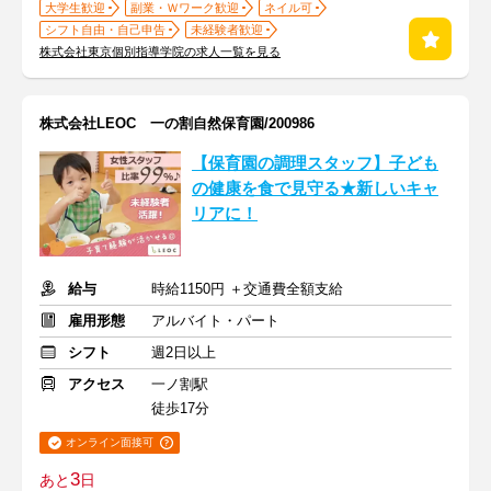
大学生歓迎
副業・Ｗワーク歓迎
ネイル可
シフト自由・自己申告
未経験者歓迎
株式会社東京個別指導学院の求人一覧を見る
株式会社LEOC 一の割自然保育園/200986
【保育園の調理スタッフ】子ども
の健康を食で見守る★新しいキャ
リアに！
給与
時給1150円 ＋交通費全額支給
雇用形態
アルバイト・パート
シフト
週2日以上
アクセス
一ノ割駅
徒歩17分
オンライン面接可
3
あと
日