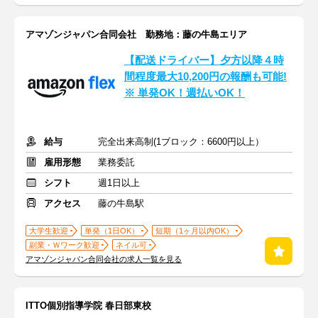
アマゾンジャパン合同会社 勤務地：藤の牛島エリア
【配送ドライバー】夕方以降４時
間程度最大10,200円の報酬も可能!
※ 単発OK！週払いOK！
給与
完全出来高制(1ブロック：6600円以上）
雇用形態
業務委託
シフト
週1日以上
アクセス
藤の牛島駅
大学生歓迎
単発（1日OK）
短期（1ヶ月以内OK）
副業・Ｗワーク歓迎
ネイル可
アマゾンジャパン合同会社の求人一覧を見る
ITTO個別指導学院 春日部東校