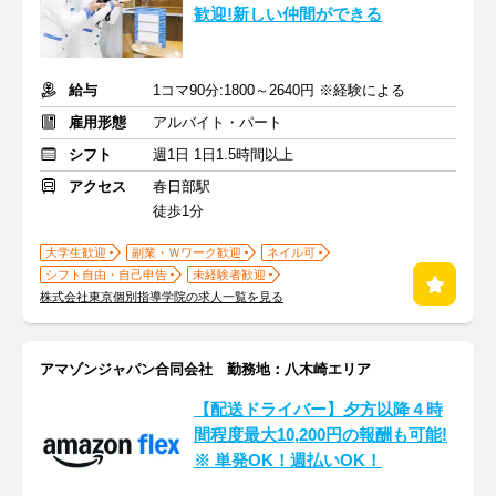
歓迎!新しい仲間ができる
給与
1コマ90分:1800～2640円 ※経験による
雇用形態
アルバイト・パート
シフト
週1日 1日1.5時間以上
アクセス
春日部駅
徒歩1分
大学生歓迎
副業・Ｗワーク歓迎
ネイル可
シフト自由・自己申告
未経験者歓迎
株式会社東京個別指導学院の求人一覧を見る
アマゾンジャパン合同会社 勤務地：八木崎エリア
【配送ドライバー】夕方以降４時
間程度最大10,200円の報酬も可能!
※ 単発OK！週払いOK！