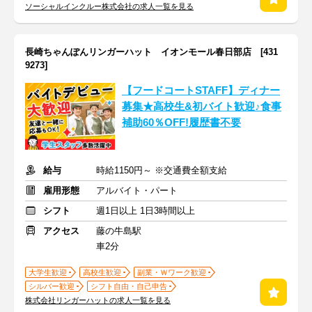
ソーシャルインクルー株式会社の求人一覧を見る
長崎ちゃんぽんリンガーハット イオンモール春日部店 [431
9273]
【フードコートSTAFF】ディナー
募集★高校生&初バイト歓迎♪食事
補助60％OFF!履歴書不要
給与
時給1150円～ ※交通費全額支給
雇用形態
アルバイト・パート
シフト
週1日以上 1日3時間以上
アクセス
藤の牛島駅
車2分
大学生歓迎
高校生歓迎
副業・Ｗワーク歓迎
シルバー歓迎
シフト自由・自己申告
株式会社リンガーハットの求人一覧を見る