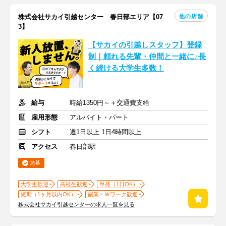
他の店舗
株式会社サカイ引越センター 春日部エリア【07
3】
【サカイの引越しスタッフ】登録
制｜頼れる先輩・仲間と一緒に♪長
く続ける大学生多数！
給与
時給1350円～＋交通費支給
雇用形態
アルバイト・パート
シフト
週1日以上 1日4時間以上
アクセス
春日部駅
急募
大学生歓迎
高校生歓迎
単発（1日OK）
短期（1ヶ月以内OK）
副業・Ｗワーク歓迎
株式会社サカイ引越センターの求人一覧を見る