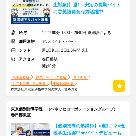
生対象)】週1～安定の長期バイト
に◎英語得意な方活躍中!
給与
1コマ90分:1800～2640円 ※経験による
雇用形態
アルバイト・パート
シフト
週1日以上 1日1.5時間以上
アクセス
春日部駅
徒歩1分
大学生歓迎
副業・Ｗワーク歓迎
ネイル可
シフト自由・自己申告
未経験者歓迎
株式会社東京個別指導学院の求人一覧を見る
東京個別指導学院 （ベネッセコーポレーショングループ）
春日部教室
【個別指導の塾講師】<週1コマ>現
役学生活躍中★バイトデビューも