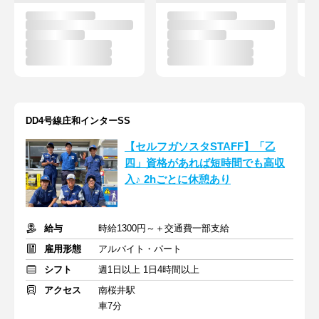
DD4号線庄和インターSS
【セルフガソスタSTAFF】「乙
四」資格があれば短時間でも高収
入♪ 2hごとに休憩あり
給与
時給1300円～＋交通費一部支給
雇用形態
アルバイト・パート
シフト
週1日以上 1日4時間以上
アクセス
南桜井駅
車7分