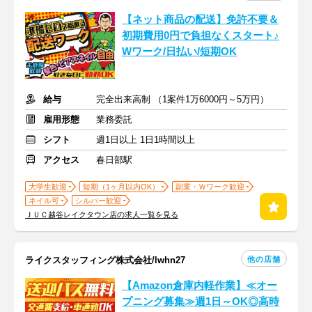
【ネット商品の配送】免許不要＆
初期費用0円で負担なくスタート♪
Wワーク/日払い/短期OK
給与
完全出来高制 （1案件1万6000円～5万円）
雇用形態
業務委託
シフト
週1日以上 1日1時間以上
アクセス
春日部駅
大学生歓迎
短期（1ヶ月以内OK）
副業・Ｗワーク歓迎
ネイル可
シルバー歓迎
ＪＵＣ越谷レイクタウン店の求人一覧を見る
他の店舗
ライクスタッフィング株式会社/lwhn27
【Amazon倉庫内軽作業】≪オー
プニング募集≫週1日～OK◎高時