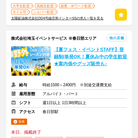
大学生歓迎
高校生歓迎
副業・Ｗワーク歓迎
ネイル可
シルバー歓迎
太陽鉱油株式会社DD4号線庄和インターSSの求人一覧を見る
他の店舗
株式会社埼玉イベントサービス ※春日部エリア
【夏フェス・イベントSTAFF】登
録制/単発OK！夏休み中の学生歓迎
★案内係やグッズ販売も♪
給与
時給1500～2400円 ※別途交通費支給
雇用形態
アルバイト・パート
シフト
週1日以上 1日3時間以上
アクセス
春日部駅
急募
本日、掲載終了