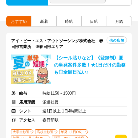
おすすめ
新着
時給
日給
月給
他の店舗
アイ・ビー・エス・アウトソーシング株式会社 春
日部営業所 ※春日部エリア
【シール貼りなど】《登録制》夏
の単発案件多数！★1日だけの勤務
も◎全額日払い♪
給与
時給1150～1500円
雇用形態
派遣社員
シフト
週1日以上 1日4時間以上
アクセス
春日部駅
大学生歓迎
高校生歓迎
単発（1日OK）