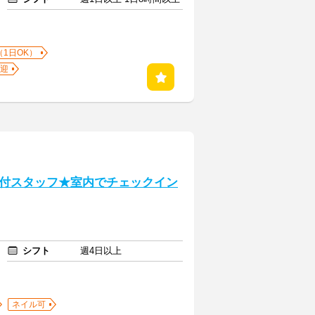
（1日OK）
迎
付スタッフ★室内でチェックイン
シフト
週4日以上
ネイル可