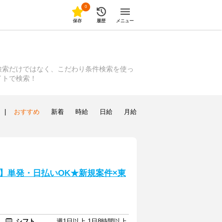
0
保存
履歴
メニュー
検索だけではなく、こだわり条件検索を使っ
イトで検索！
|
おすすめ
新着
時給
日給
月給
】単発・日払いOK★新規案件×東
シフト
週1日以上 1日8時間以上