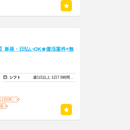
】単発・日払いOK★復活案件×無
シフト
週1日以上 1日7.5時間以上
（1日OK）
迎