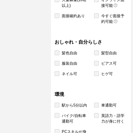
以上)
接可能
面接確約あり
今すぐ面接予
約可能
おしゃれ・自分らしさ
髪色自由
髪型自由
服装自由
ピアス可
ネイル可
ヒゲ可
環境
駅から5分以内
車通勤可
バイク/自転車
英語力・語学
通勤可
力が身に付く
PCスキルが身