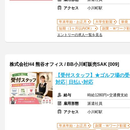
アクセス
小川町駅
年末年始・お正月
大学生歓迎
単発
短期（1ヶ月以内OK）
副業・Ｗワーク歓
エントリーの求人一覧を見る
株式会社H4 熊谷オフィス / BB小川町販売SAK [009]
【受付スタッフ】★ゴルフ場の受
対応│日払い対応
給与
時給1280円+交通費支給
雇用形態
派遣社員
アクセス
小川町駅
年末年始・お正月
副業・Ｗワーク歓迎