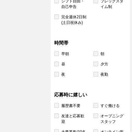
シフト自由・
フレックスタ
自己申告
イム制
完全週休2日制
(土日祝休み)
時間帯
早朝
朝
昼
夕方
夜
夜勤
応募時に嬉しい
履歴書不要
すぐ働ける
友達と応募歓
オープニング
迎
スタッフ
大量募集(10名
オンライン面