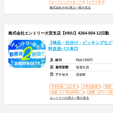
オープニングスタッフ
ピアス可
株式会社Ｈ4の求人一覧を見る
株式会社エントリー大宮支店【HNU】4264-004-12日勤
【検品・仕分け・ピッキングなど
料送迎バス有◎
給与
時給1300円
雇用形態
派遣社員
アクセス
高坂駅
年末年始・お正月
大学生歓迎
単発
短期（1ヶ月以内OK）
副業・Ｗワーク歓
エントリーの求人一覧を見る