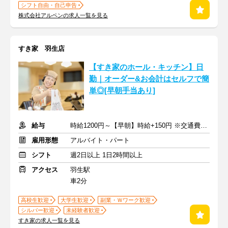
シフト自由・自己申告
株式会社アルペンの求人一覧を見る
すき家 羽生店
【すき家のホール・キッチン】日
勤｜オーダー&お会計はセルフで簡
単◎[早朝手当あり]
給与
時給1200円～【早朝】時給+150円 ※交通費支給
雇用形態
アルバイト・パート
シフト
週2日以上 1日2時間以上
アクセス
羽生駅
車2分
高校生歓迎
大学生歓迎
副業・Ｗワーク歓迎
シルバー歓迎
未経験者歓迎
すき家の求人一覧を見る