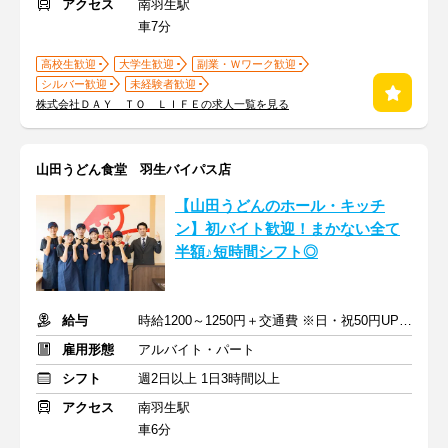
アクセス
南羽生駅
車7分
高校生歓迎
大学生歓迎
副業・Ｗワーク歓迎
シルバー歓迎
未経験者歓迎
株式会社ＤＡＹ ＴＯ ＬＩＦＥの求人一覧を見る
山田うどん食堂 羽生バイパス店
【山田うどんのホール・キッチ
ン】初バイト歓迎！まかない全て
半額♪短時間シフト◎
給与
時給1200～1250円＋交通費 ※日・祝50円UP(9:00～21:30)
雇用形態
アルバイト・パート
シフト
週2日以上 1日3時間以上
アクセス
南羽生駅
車6分