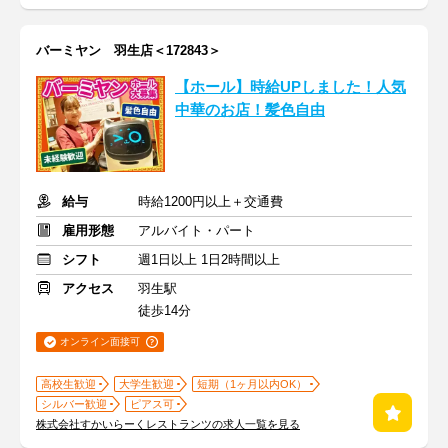
バーミヤン 羽生店＜172843＞
【ホール】時給UPしました！人気
中華のお店！髪色自由
給与
時給1200円以上＋交通費
雇用形態
アルバイト・パート
シフト
週1日以上 1日2時間以上
アクセス
羽生駅
徒歩14分
オンライン面接可
高校生歓迎
大学生歓迎
短期（1ヶ月以内OK）
シルバー歓迎
ピアス可
株式会社すかいらーくレストランツの求人一覧を見る