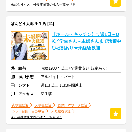
株式会社本久 外食事業部の求人一覧を見る
ばんどう太郎 羽生店 [21]
【ホール・キッチン】＼週1日～O
K／学生さん～主婦さんまで活躍中
◎社割あり★未経験歓迎
給与
時給1200円以上+交通費支給(規定あり)
雇用形態
アルバイト・パート
シフト
週1日以上 1日3時間以上
アクセス
羽生駅
高校生歓迎
大学生歓迎
副業・Ｗワーク歓迎
シフト自由・自己申告
未経験者歓迎
株式会社坂東太郎の求人一覧を見る