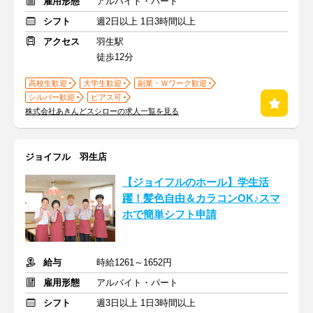
雇用形態
アルバイト・パート
シフト
週2日以上 1日3時間以上
アクセス
羽生駅
徒歩12分
高校生歓迎
大学生歓迎
副業・Ｗワーク歓迎
シルバー歓迎
ピアス可
株式会社あきんどスシローの求人一覧を見る
ジョイフル 羽生店
【ジョイフルのホール】学生活
躍！髪色自由＆カラコンOK♪スマ
ホで簡単シフト申請
給与
時給1261～1652円
雇用形態
アルバイト・パート
シフト
週3日以上 1日3時間以上