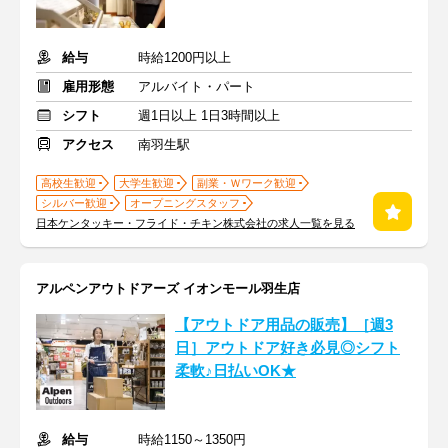
給与
時給1200円以上
雇用形態
アルバイト・パート
シフト
週1日以上 1日3時間以上
アクセス
南羽生駅
高校生歓迎
大学生歓迎
副業・Ｗワーク歓迎
シルバー歓迎
オープニングスタッフ
日本ケンタッキー・フライド・チキン株式会社の求人一覧を見る
アルペンアウトドアーズ イオンモール羽生店
【アウトドア用品の販売】［週3
日］アウトドア好き必見◎シフト
柔軟♪日払いOK★
給与
時給1150～1350円