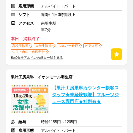
雇用形態
アルバイト・パート
シフト
週3日 1日3時間以上
アクセス
南羽生駅
車7分
本日、掲載終了
高校生歓迎
大学生歓迎
シルバー歓迎
ピアス可
シフト自由・自己申告
株式会社アルペンの求人一覧を見る
果汁工房果琳 イオンモール羽生店
【果汁工房果琳カウンター接客ス
タッフ★未経験歓迎】フルーツジ
ュース専門店★社割有★
給与
時給1155円～1205円
雇用形態
アルバイト・パート