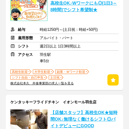
高校生OK♪Wワークにも◎[1日3～
8時間]でシフト希望制★
給与
時給1250円～(土日祝：時給+50円)
雇用形態
アルバイト・パート
シフト
週2日以上 1日3時間以上
アクセス
羽生駅
車5分
高校生歓迎
大学生歓迎
副業・Ｗワーク歓迎
シフト自由・自己申告
土日祝
株式会社本久 外食事業部の求人一覧を見る
ケンタッキーフライドチキン イオンモール羽生店
【店舗スタッフ】高校生OK★短時
間OK♪無理なく働けるシフト◎バ
イトデビューにGOOD