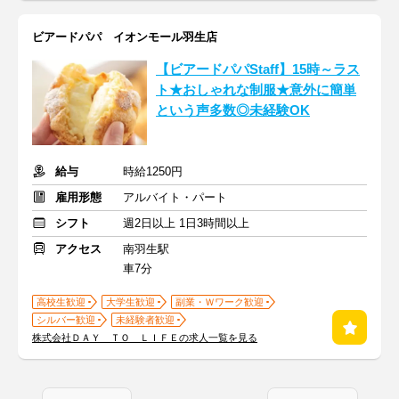
ビアードパパ イオンモール羽生店
【ビアードパパStaff】15時～ラス
ト★おしゃれな制服★意外に簡単
という声多数◎未経験OK
給与
時給1250円
雇用形態
アルバイト・パート
シフト
週2日以上 1日3時間以上
アクセス
南羽生駅
車7分
高校生歓迎
大学生歓迎
副業・Ｗワーク歓迎
シルバー歓迎
未経験者歓迎
株式会社ＤＡＹ ＴＯ ＬＩＦＥの求人一覧を見る