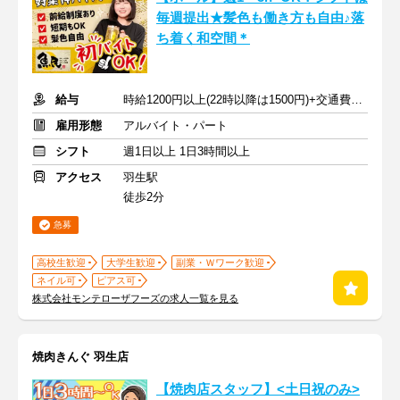
毎週提出★髪色も働き方も自由♪落
ち着く和空間＊
給与
時給1200円以上(22時以降は1500円)+交通費規定内支給
雇用形態
アルバイト・パート
シフト
週1日以上 1日3時間以上
アクセス
羽生駅
徒歩2分
急募
高校生歓迎
大学生歓迎
副業・Ｗワーク歓迎
ネイル可
ピアス可
株式会社モンテローザフーズの求人一覧を見る
焼肉きんぐ 羽生店
【焼肉店スタッフ】<土日祝のみ>