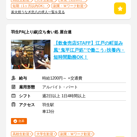
短期（1ヶ月以内OK）
副業・Ｗワーク歓迎
炭火焼うなぎ忠八の求人一覧を見る
羽生PA(上り線)立ち食い処 屋台連
【飲食売店STAFF】江戸の町並み
風“鬼平江戸処”で働こう♪扶養内・
短時間勤務OK！
給与
時給1200円～ +交通費
雇用形態
アルバイト・パート
シフト
週2日以上 1日4時間以上
アクセス
羽生駅
車13分
急募
高校生歓迎
大学生歓迎
副業・Ｗワーク歓迎