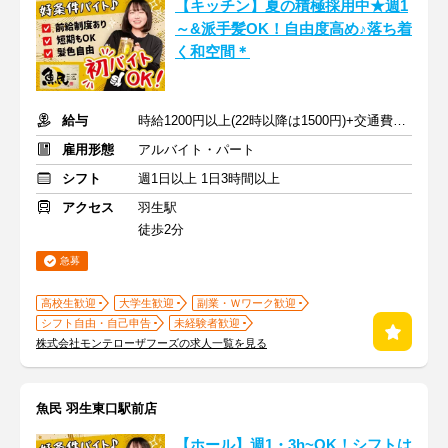
【キッチン】夏の積極採用中★週1
～&派手髪OK！自由度高め♪落ち着
く和空間＊
給与
時給1200円以上(22時以降は1500円)+交通費規定内支給
雇用形態
アルバイト・パート
シフト
週1日以上 1日3時間以上
アクセス
羽生駅
徒歩2分
急募
高校生歓迎
大学生歓迎
副業・Ｗワーク歓迎
シフト自由・自己申告
未経験者歓迎
株式会社モンテローザフーズの求人一覧を見る
魚民 羽生東口駅前店
【ホール】週1・3h~OK！シフトは