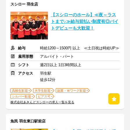
スシロー 羽生店
【スシローのホール】≪夜～ラス
トまで♪≫給与前払い制度有◎バイ
トデビューも大歓迎！
給与
時給1200～1500円 以上 ≪土日祝は時給UP≫
雇用形態
アルバイト・パート
シフト
週2日以上 1日3時間以上
アクセス
羽生駅
徒歩12分
高校生歓迎
大学生歓迎
副業・Ｗワーク歓迎
シルバー歓迎
ピアス可
株式会社あきんどスシローの求人一覧を見る
魚民 羽生東口駅前店