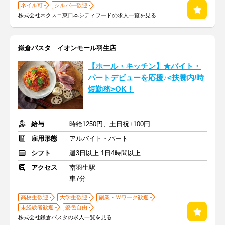
ネイル可
シルバー歓迎
株式会社ネクスコ東日本シティフードの求人一覧を見る
鎌倉パスタ イオンモール羽生店
【ホール・キッチン】★バイト・
パートデビューを応援♪<扶養内/時
短勤務>OK！
給与
時給1250円、土日祝+100円
雇用形態
アルバイト・パート
シフト
週3日以上 1日4時間以上
アクセス
南羽生駅
車7分
高校生歓迎
大学生歓迎
副業・Ｗワーク歓迎
未経験者歓迎
髪色自由
株式会社鎌倉パスタの求人一覧を見る