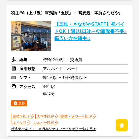
羽生PA（上り線）軍鶏鍋『五鉄』・ 蕎麦処『本所さなだや』
【五鉄・さなだやSTAFF】初バイ
トOK！週1/1日3h～◎履歴書不要♪
幅広い方在籍中♫
給与
時給1200円～+交通費
雇用形態
アルバイト・パート
シフト
週1日以上 1日3時間以上
アクセス
羽生駅
車13分
急募
高校生歓迎
大学生歓迎
副業・Ｗワーク歓迎
ネイル可
シルバー歓迎
株式会社ネクスコ東日本シティフードの求人一覧を見る