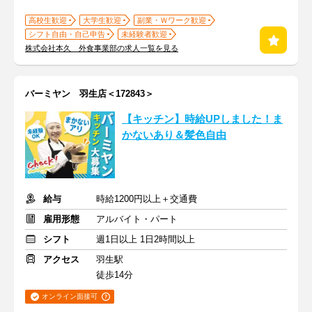
高校生歓迎
大学生歓迎
副業・Ｗワーク歓迎
シフト自由・自己申告
未経験者歓迎
株式会社本久 外食事業部の求人一覧を見る
バーミヤン 羽生店＜172843＞
【キッチン】時給UPしました！ま
かないあり＆髪色自由
給与
時給1200円以上＋交通費
雇用形態
アルバイト・パート
シフト
週1日以上 1日2時間以上
アクセス
羽生駅
徒歩14分
オンライン面接可