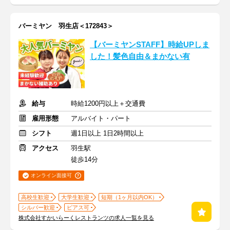
バーミヤン 羽生店＜172843＞
【バーミヤンSTAFF】時給UPしま
した！髪色自由＆まかない有
給与
時給1200円以上＋交通費
雇用形態
アルバイト・パート
シフト
週1日以上 1日2時間以上
アクセス
羽生駅
徒歩14分
オンライン面接可
高校生歓迎
大学生歓迎
短期（1ヶ月以内OK）
シルバー歓迎
ピアス可
株式会社すかいらーくレストランツの求人一覧を見る