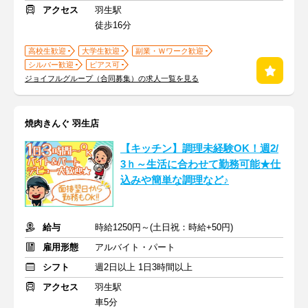
アクセス
羽生駅
徒歩16分
高校生歓迎
大学生歓迎
副業・Ｗワーク歓迎
シルバー歓迎
ピアス可
ジョイフルグループ（合同募集）の求人一覧を見る
焼肉きんぐ 羽生店
【キッチン】調理未経験OK！週2/
3ｈ～生活に合わせて勤務可能★仕
込みや簡単な調理など♪
給与
時給1250円～(土日祝：時給+50円)
雇用形態
アルバイト・パート
シフト
週2日以上 1日3時間以上
アクセス
羽生駅
車5分