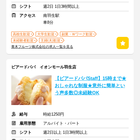
シフト
週2日 1日3時間以上
アクセス
南羽生駅
車8分
高校生歓迎
大学生歓迎
副業・Ｗワーク歓迎
未経験者歓迎
主婦(夫)歓迎
青木フルーツ株式会社の求人一覧を見る
ビアードパパ イオンモール羽生店
【ビアードパパStaff】15時まで★
おしゃれな制服★意外に簡単とい
う声多数◎未経験OK
給与
時給1250円
雇用形態
アルバイト・パート
シフト
週2日以上 1日3時間以上