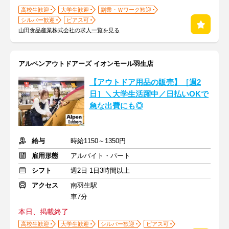
高校生歓迎
大学生歓迎
副業・Ｗワーク歓迎
シルバー歓迎
ピアス可
山田食品産業株式会社の求人一覧を見る
アルペンアウトドアーズ イオンモール羽生店
【アウトドア用品の販売】［週2
日］＼大学生活躍中／日払いOKで
急な出費にも◎
給与
時給1150～1350円
雇用形態
アルバイト・パート
シフト
週2日 1日3時間以上
アクセス
南羽生駅
車7分
本日、掲載終了
高校生歓迎
大学生歓迎
シルバー歓迎
ピアス可