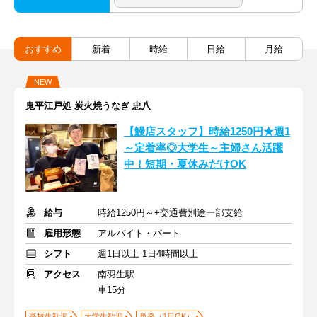
おすすめ
新着
時給
日給
月給
NEW
鬼平江戸処 炭火焼うなぎ 忠八
【鰻店スタッフ】時給1250円★週1
～定着率◎大学生～主婦さん活躍
中！短期・夏休みだけOK
給与
時給1250円～+交通費別途一部支給
雇用形態
アルバイト・パート
シフト
週1日以上 1日4時間以上
アクセス
南羽生駅
車15分
高校生歓迎
大学生歓迎
単発（1日OK）