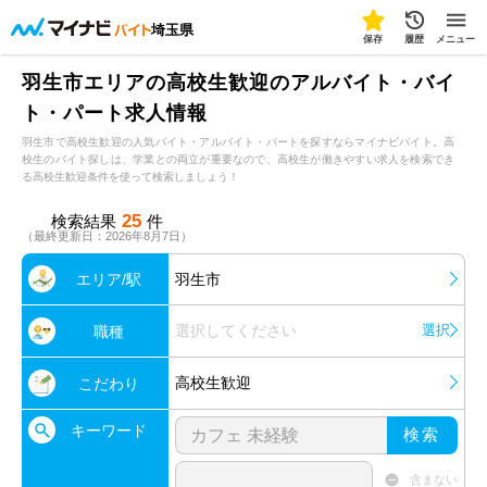
埼玉県
保存
履歴
メニュー
羽生市エリアの高校生歓迎のアルバイト・バイ
ト・パート求人情報
羽生市で高校生歓迎の人気バイト・アルバイト・パートを探すならマイナビバイト。高
校生のバイト探しは、学業との両立が重要なので、高校生が働きやすい求人を検索でき
る高校生歓迎条件を使って検索しましょう！
25
検索結果
件
（最終更新日：2026年8月7日）
エリア/駅
羽生市
選択してください
選択
職種
高校生歓迎
こだわり
キーワード
検索
含まない