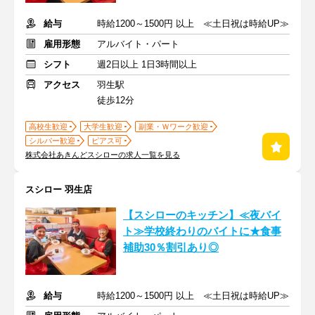
給与
時給1200～1500円 以上 ≪土日祝は時給UP≫
雇用形態
アルバイト・パート
シフト
週2日以上 1日3時間以上
アクセス
羽生駅
徒歩12分
高校生歓迎
大学生歓迎
副業・Ｗワーク歓迎
シルバー歓迎
ピアス可
株式会社あきんどスシローの求人一覧を見る
スシロー 羽生店
【スシローのキッチン】≪夜バイ
ト≫学校終わりのバイトに★食事
補助30％割引あり◎
給与
時給1200～1500円 以上 ≪土日祝は時給UP≫