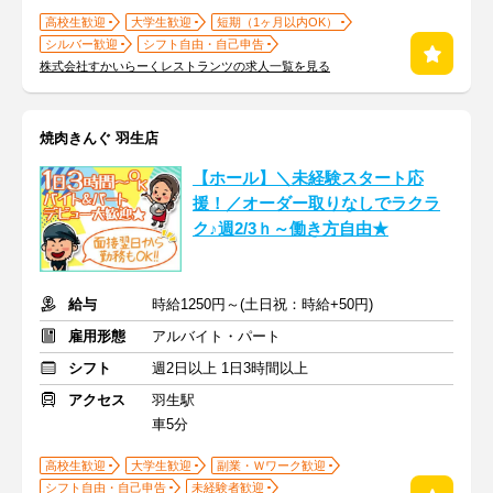
高校生歓迎
大学生歓迎
短期（1ヶ月以内OK）
シルバー歓迎
シフト自由・自己申告
株式会社すかいらーくレストランツの求人一覧を見る
焼肉きんぐ 羽生店
【ホール】＼未経験スタート応
援！／オーダー取りなしでラクラ
ク♪週2/3ｈ～働き方自由★
給与
時給1250円～(土日祝：時給+50円)
雇用形態
アルバイト・パート
シフト
週2日以上 1日3時間以上
アクセス
羽生駅
車5分
高校生歓迎
大学生歓迎
副業・Ｗワーク歓迎
シフト自由・自己申告
未経験者歓迎