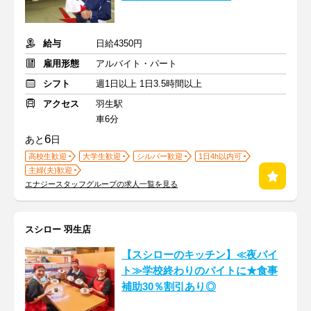
給与
日給4350円
雇用形態
アルバイト・パート
シフト
週1日以上 1日3.5時間以上
アクセス
羽生駅
車6分
6
あと
日
高校生歓迎
大学生歓迎
シルバー歓迎
1日4h以内可
主婦(夫)歓迎
エナジースタッフグループの求人一覧を見る
スシロー 羽生店
【スシローのキッチン】≪夜バイ
ト≫学校終わりのバイトに★食事
補助30％割引あり◎