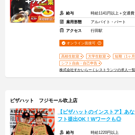
給与
時給1141円以上＋交通費
雇用形態
アルバイト・パート
アクセス
行田駅
オンライン面接可
高校生歓迎
大学生歓迎
短期（1ヶ月
シフト自由・自己申告
株式会社すかいらーくレストランツの求人一
ピザハット フジモール吹上店
【ピザハットのインストア】あな
フト提出OK！Wワークも◎
給与
時給1220円以上