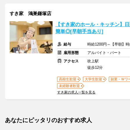
すき家 鴻巣鎌塚店
【すき家のホール・キッチン】日
簡単◎[早朝手当あり]
給与
時給1200円～【早朝】時
雇用形態
アルバイト・パート
アクセス
吹上駅
徒歩12分
高校生歓迎
大学生歓迎
副業・Ｗワ
未経験者歓迎
すき家の求人一覧を見る
あなたにピッタリのおすすめ求人