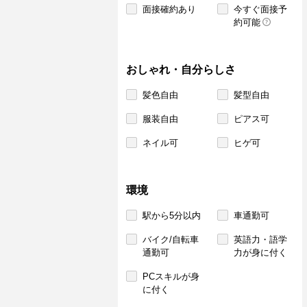
面接確約あり
今すぐ面接予
約可能
おしゃれ・自分らしさ
髪色自由
髪型自由
服装自由
ピアス可
ネイル可
ヒゲ可
環境
駅から5分以内
車通勤可
バイク/自転車
英語力・語学
通勤可
力が身に付く
PCスキルが身
に付く