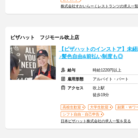
株式会社すかいらーくレストランツの求人一
ピザハット フジモール吹上店
【ピザハットのインストア】未経
♪髪色自由&前払い制度も◎
給与
時給1220円以上
雇用形態
アルバイト・パート
アクセス
吹上駅
徒歩19分
高校生歓迎
大学生歓迎
副業・Ｗワ
シフト自由・自己申告
日本ピザハット株式会社の求人一覧を見る