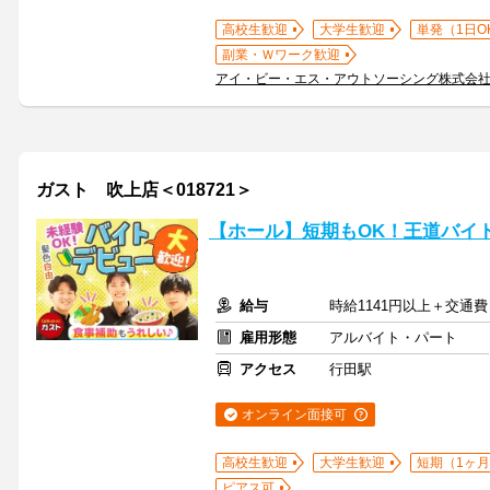
高校生歓迎
大学生歓迎
単発（1日O
副業・Ｗワーク歓迎
アイ・ビー・エス・アウトソーシング株式会
ガスト 吹上店＜018721＞
【ホール】短期もOK！王道バイ
給与
時給1141円以上＋交通費
雇用形態
アルバイト・パート
アクセス
行田駅
オンライン面接可
高校生歓迎
大学生歓迎
短期（1ヶ月
ピアス可