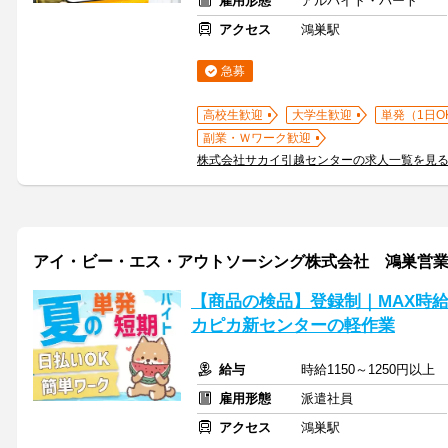
雇用形態
アルバイト・パート
アクセス
鴻巣駅
急募
高校生歓迎
大学生歓迎
単発（1日O
副業・Ｗワーク歓迎
株式会社サカイ引越センターの求人一覧を見
アイ・ビー・エス・アウトソーシング株式会社 鴻巣営
【商品の検品】登録制｜MAX時給
カピカ新センターの軽作業
給与
時給1150～1250円以上
雇用形態
派遣社員
アクセス
鴻巣駅