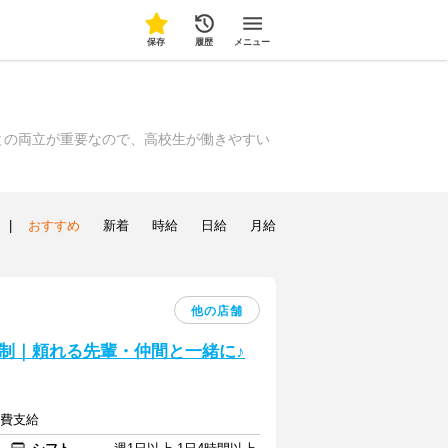
保存
履歴
メニュー
との両立が重要なので、高校生が働きやすい
|
おすすめ
新着
時給
日給
月給
他の店舗
制｜頼れる先輩・仲間と一緒に♪
通費支給