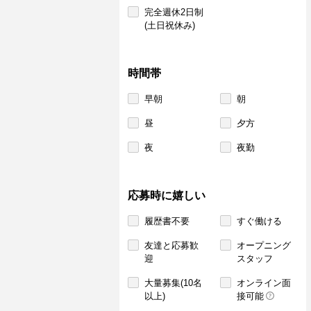
完全週休2日制
(土日祝休み)
時間帯
早朝
朝
昼
夕方
夜
夜勤
応募時に嬉しい
履歴書不要
すぐ働ける
友達と応募歓
オープニング
迎
スタッフ
大量募集(10名
オンライン面
以上)
接可能