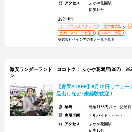
アクセス
ふかや花園駅
徒歩13分
6
あと
日
オープニングスタッフ
大学生歓迎
副業・Ｗワーク歓迎
シルバー歓迎
株式会社ベイシアの求人一覧を見る
激安ワンダーランド ココトク！ ふかや花園店(387) ※2
ン
【青果STAFF】6月12日リニューア
品出しなど♪未経験歓迎！
給与
時給1166円以上＋交通費
雇用形態
アルバイト・パート
アクセス
ふかや花園駅
徒歩13分