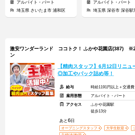
アルバイト・パート
アルバイト・パート
埼玉県 さいたま市 浦和区
埼玉県 深谷市 深谷駅
激安ワンダーランド ココトク！ ふかや花園店(387) ※2
ン
【精肉スタッフ】6月12日リニューア
◎加工やパック詰め等！
給与
時給1191円以上＋交通費
雇用形態
アルバイト・パート
アクセス
ふかや花園駅
徒歩13分
6
あと
日
オープニングスタッフ
大学生歓迎