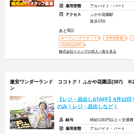
雇用形態
アルバイト・パート
アクセス
ふかや花園駅
徒歩13分
6
あと
日
オープニングスタッフ
大学生歓迎
1日4h以内可
株式会社ベイシアの求人一覧を見る
激安ワンダーランド ココトク！ ふかや花園店(387) ※2
ン
【レジ・品出しSTAFF】6月12日リ
のみ！レジ・品出しなど！
給与
時給1191円以上＋交通費
雇用形態
アルバイト・パート