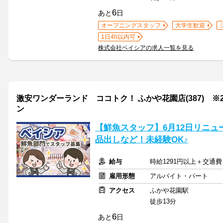
6
あと
日
オープニングスタッフ
大学生歓迎
1日4h以内可
株式会社ベイシアの求人一覧を見る
激安ワンダーランド ココトク！ ふかや花園店(387) ※2
ン
【鮮魚スタッフ】6月12日リニュー
品出しなど！未経験OK♪
給与
時給1291円以上＋交通費
雇用形態
アルバイト・パート
アクセス
ふかや花園駅
徒歩13分
6
あと
日