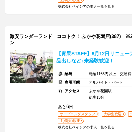
主婦(夫)歓迎
株式会社ベイシアの求人一覧を見る
激安ワンダーランド ココトク！ ふかや花園店(387) ※2
ン
【青果STAFF】6月12日リニューア
品出しなど♪未経験歓迎！
給与
時給1166円以上＋交通費
雇用形態
アルバイト・パート
アクセス
ふかや花園駅
徒歩13分
6
あと
日
オープニングスタッフ
大学生歓迎
主婦(夫)歓迎
株式会社ベイシアの求人一覧を見る