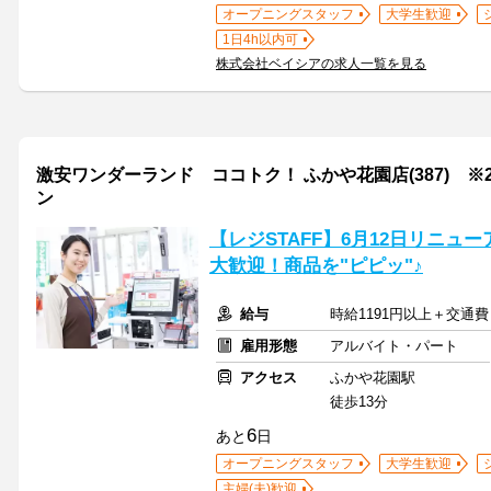
オープニングスタッフ
大学生歓迎
1日4h以内可
株式会社ベイシアの求人一覧を見る
激安ワンダーランド ココトク！ ふかや花園店(387) ※2
ン
【レジSTAFF】6月12日リニュー
大歓迎！商品を"ピピッ"♪
給与
時給1191円以上＋交通費
雇用形態
アルバイト・パート
アクセス
ふかや花園駅
徒歩13分
6
あと
日
オープニングスタッフ
大学生歓迎
主婦(夫)歓迎