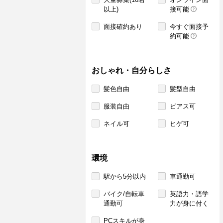
以上)
接可能
面接確約あり
今すぐ面接予
約可能
おしゃれ・自分らしさ
髪色自由
髪型自由
服装自由
ピアス可
ネイル可
ヒゲ可
環境
駅から5分以内
車通勤可
バイク/自転車
英語力・語学
通勤可
力が身に付く
PCスキルが身