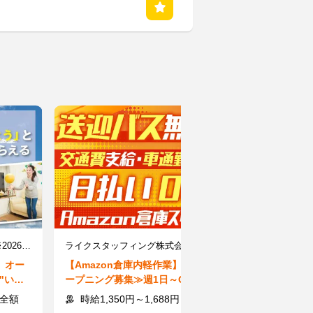
ユースタイルホーム 深谷 ※2026年5月オープン/Gi
ライクスタッフィング株式会社/lwhn27
】オー
【Amazon倉庫内軽作業】≪オ
【受付スタッフ
"いつ
ープニング募集≫週1日～OK◎
日×時短もOK
高時給×日払い★Wワーク大歓
受付業務/学生
費全額
時給1,350円～1,688円＋交通費一部支給
時給1500～
迎！