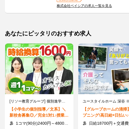
株式会社ベイシアの求人一覧を見る
あなたにピッタリのおすすめ求人
[リソー教育グループ] 個別進学指導塾「TOMAS」 浦和校 ※2026年9月16日 開校
【小学生の個別指導／文系】＼
【グループホームの清掃
新校舎募集◎／完全1対1♪授業日
プニング!高日給×日払い♪
程に合わせたシフト調整もOK
もの掃除"感覚でOK!/Gi
1コマ(90分)2400円～4800円 ※時給換算1600円～3200円
日給18700円＋交通