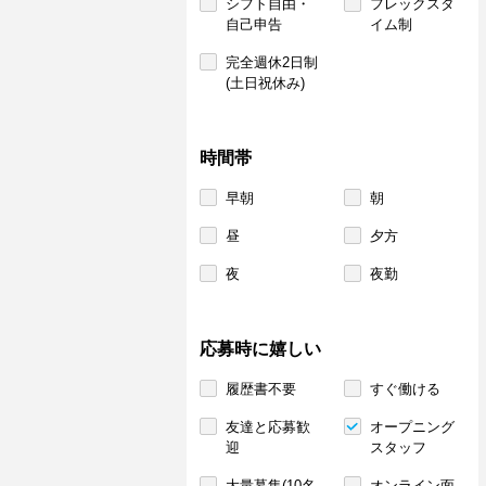
シフト自由・
フレックスタ
自己申告
イム制
完全週休2日制
(土日祝休み)
時間帯
早朝
朝
昼
夕方
夜
夜勤
応募時に嬉しい
履歴書不要
すぐ働ける
友達と応募歓
オープニング
迎
スタッフ
大量募集(10名
オンライン面