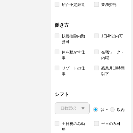
紹介予定派遣
業務委託
働き方
扶養控除内勤
1日4h以内可
務可
体を動かす仕
在宅ワーク・
事
内職
リゾートの仕
残業月10時間
事
以下
シフト
以上
以内
土日祝のみ勤
平日のみ可
務