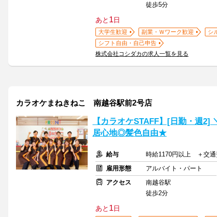
徒歩5分
1
あと
日
大学生歓迎
副業・Ｗワーク歓迎
シ
シフト自由・自己申告
株式会社コシダカの求人一覧を見る
カラオケまねきねこ 南越谷駅前2号店
【カラオケSTAFF】[日勤・週2
居心地◎髪色自由★
給与
時給1170円以上 ＋交
雇用形態
アルバイト・パート
アクセス
南越谷駅
徒歩2分
1
あと
日