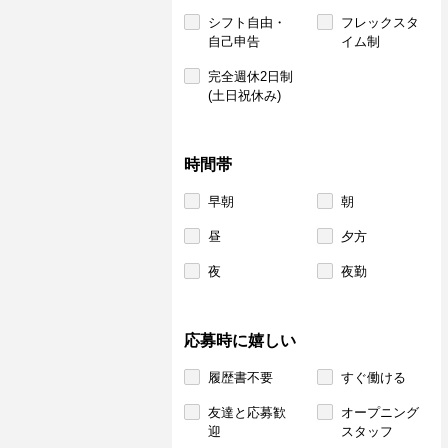
シフト自由・
フレックスタ
自己申告
イム制
完全週休2日制
(土日祝休み)
時間帯
早朝
朝
昼
夕方
夜
夜勤
応募時に嬉しい
履歴書不要
すぐ働ける
友達と応募歓
オープニング
迎
スタッフ