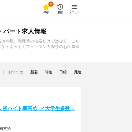
0
保存
履歴
メニュー
・パート求人情報
務地や駅、職種等の検索だけではなく、こだ
オケ・ネットカフェ・マンガ喫茶のお仕事探
|
おすすめ
新着
時給
日給
月給
] ＼初バイト率高め♪／大学生多数＝
通費支給