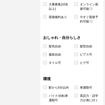
大量募集(10名
オンライン面
以上)
接可能
面接確約あり
今すぐ面接予
約可能
おしゃれ・自分らしさ
髪色自由
髪型自由
服装自由
ピアス可
ネイル可
ヒゲ可
環境
駅から5分以内
車通勤可
バイク/自転車
英語力・語学
通勤可
力が身に付く