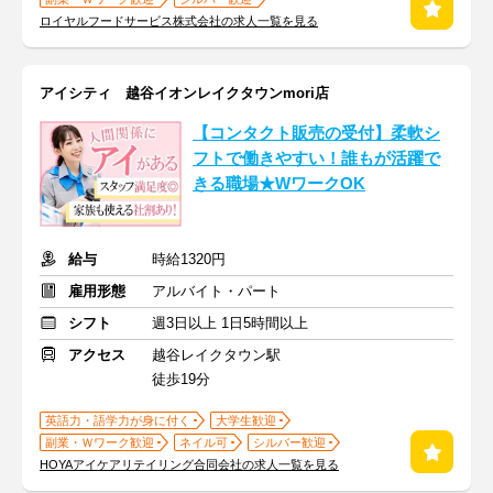
ロイヤルフードサービス株式会社の求人一覧を見る
アイシティ 越谷イオンレイクタウンmori店
【コンタクト販売の受付】柔軟シ
フトで働きやすい！誰もが活躍で
きる職場★WワークOK
給与
時給1320円
雇用形態
アルバイト・パート
シフト
週3日以上 1日5時間以上
アクセス
越谷レイクタウン駅
徒歩19分
英語力・語学力が身に付く
大学生歓迎
副業・Ｗワーク歓迎
ネイル可
シルバー歓迎
HOYAアイケアリテイリング合同会社の求人一覧を見る