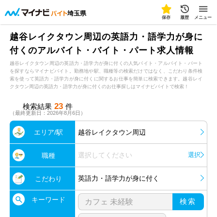
埼玉県
保存
履歴
メニュー
越谷レイクタウン周辺の英語力・語学力が身に
付くのアルバイト・バイト・パート求人情報
越谷レイクタウン周辺の英語力・語学力が身に付くの人気バイト・アルバイト・パート
を探すならマイナビバイト。勤務地や駅、職種等の検索だけではなく、こだわり条件検
索を使って英語力・語学力が身に付くに関するお仕事を簡単に検索できます。越谷レイ
クタウン周辺の英語力・語学力が身に付くのお仕事探しはマイナビバイトで検索！
23
検索結果
件
（最終更新日：2026年8月6日）
エリア/駅
越谷レイクタウン周辺
選択してください
選択
職種
英語力・語学力が身に付く
こだわり
キーワード
検索