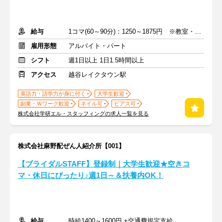
給与
1コマ(60～90分)：1250～1875円 ※教室・指導内容・対象による
雇用形態
アルバイト・パート
シフト
週1日以上 1日1.5時間以上
アクセス
越谷レイクタウン駅
英語力・語学力が身に付く
大学生歓迎
副業・Ｗワーク歓迎
ネイル可
ピアス可
株式会社学研エル・スタッフィングの求人一覧を見る
株式会社麻野配ぜん人紹介所【001】
【ブライダルSTAFF】登録制｜大学生歓迎★空きコ
マ・休日にぴったり♪週1日～＆扶養内OK！
給与
時給1400～1600円 +交通費規定支給