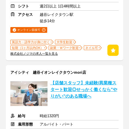
シフト
週2日以上 1日4時間以上
アクセス
越谷レイクタウン駅
徒歩14分
オンライン面接可
英語力・語学力が身に付く
大学生歓迎
短期（1ヶ月以内OK）
副業・Ｗワーク歓迎
ネイル可
株式会社ノジマの求人一覧を見る
アイシティ 越谷イオンレイクタウンmori店
【店舗スタッフ】未経験/異業種ス
タート歓迎◎せっかく働くなら"や
りがい"のある職場へ
給与
時給1320円
雇用形態
アルバイト・パート