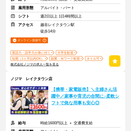
雇用形態
アルバイト・パート
シフト
週2日以上 1日4時間以上
アクセス
越谷レイクタウン駅
徒歩14分
オンライン面接可
英語力・語学力が身に付く
大学生歓迎
短期（1ヶ月以内OK）
副業・Ｗワーク歓迎
ネイル可
株式会社ノジマの求人一覧を見る
ノジマ レイクタウン店
【携帯・家電販売】＼主婦さん活
躍中／家事や育児の合間に♪柔軟シ
フトで急な用事も安心◎
給与
時給1600円以上 ＋ 交通費支給