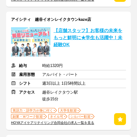
アイシティ 越谷イオンレイクタウンkaze店
【店舗スタッフ】お客様の未来を
もっと鮮明に★学生も活躍中！未
経験OK
給与
時給1320円
雇用形態
アルバイト・パート
シフト
週3日以上 1日5時間以上
アクセス
越谷レイクタウン駅
徒歩15分
英語力・語学力が身に付く
大学生歓迎
副業・Ｗワーク歓迎
ネイル可
シルバー歓迎
HOYAアイケアリテイリング合同会社の求人一覧を見る