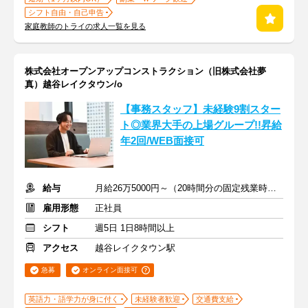
シフト自由・自己申告
家庭教師のトライの求人一覧を見る
株式会社オープンアップコンストラクション（旧株式会社夢
真）越谷レイクタウン/o
【事務スタッフ】未経験9割スター
ト◎業界大手の上場グループ!!昇給
年2回/WEB面接可
給与
月給26万5000円～（20時間分の固定残業時間代を含む）
雇用形態
正社員
シフト
週5日 1日8時間以上
アクセス
越谷レイクタウン駅
急募
オンライン面接可
英語力・語学力が身に付く
未経験者歓迎
交通費支給