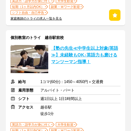
英語力・語学力が身に付く
大学生歓迎
短期（1ヶ月以内OK）
副業・Ｗワーク歓迎
シフト自由・自己申告
家庭教師のトライの求人一覧を見る
個別教室のトライ 越谷駅前校
【塾の先生≪中学生以上対象/英語
≫】未経験もOK♪英語力も磨ける
マンツーマン指導！
給与
1コマ(60分)：1450～4050円＋交通費
雇用形態
アルバイト・パート
シフト
週1日以上 1日1時間以上
アクセス
越谷駅
徒歩1分
英語力・語学力が身に付く
大学生歓迎
短期（1ヶ月以内OK）
副業・Ｗワーク歓迎