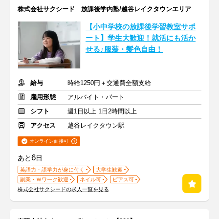
株式会社サクシード 放課後学内塾/越谷レイクタウンエリア
【小中学校の放課後学習教室サポ
ート】学生大歓迎！就活にも活か
せる♪服装・髪色自由！
給与
時給1250円＋交通費全額支給
雇用形態
アルバイト・パート
シフト
週1日以上 1日2時間以上
アクセス
越谷レイクタウン駅
オンライン面接可
6
あと
日
英語力・語学力が身に付く
大学生歓迎
副業・Ｗワーク歓迎
ネイル可
ピアス可
株式会社サクシードの求人一覧を見る