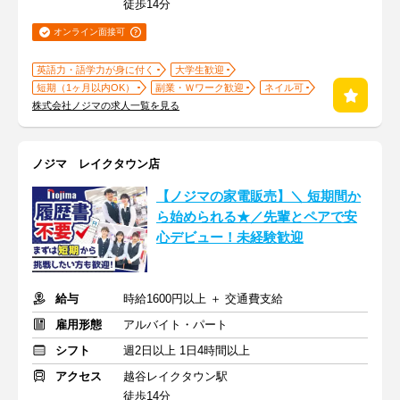
徒歩14分
オンライン面接可
英語力・語学力が身に付く
大学生歓迎
短期（1ヶ月以内OK）
副業・Ｗワーク歓迎
ネイル可
株式会社ノジマの求人一覧を見る
ノジマ レイクタウン店
【ノジマの家電販売】＼ 短期間か
ら始められる★／先輩とペアで安
心デビュー！未経験歓迎
給与
時給1600円以上 ＋ 交通費支給
雇用形態
アルバイト・パート
シフト
週2日以上 1日4時間以上
アクセス
越谷レイクタウン駅
徒歩14分