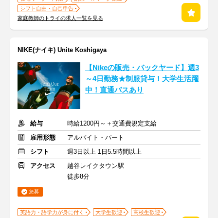
シフト自由・自己申告
家庭教師のトライの求人一覧を見る
NIKE(ナイキ) Unite Koshigaya
【Nikeの販売・バックヤード】週3
～4日勤務★制服貸与！大学生活躍
中！直通バスあり
給与
時給1200円～＋交通費規定支給
雇用形態
アルバイト・パート
シフト
週3日以上 1日5.5時間以上
アクセス
越谷レイクタウン駅
徒歩8分
急募
英語力・語学力が身に付く
大学生歓迎
高校生歓迎