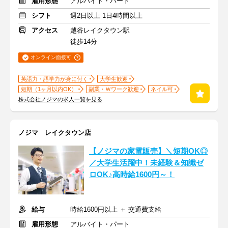
雇用形態
アルバイト・パート
シフト
週2日以上 1日4時間以上
アクセス
越谷レイクタウン駅
徒歩14分
オンライン面接可
英語力・語学力が身に付く
大学生歓迎
短期（1ヶ月以内OK）
副業・Ｗワーク歓迎
ネイル可
株式会社ノジマの求人一覧を見る
ノジマ レイクタウン店
【ノジマの家電販売】＼短期OK◎
／大学生活躍中！未経験＆知識ゼ
ロOK♪高時給1600円～！
給与
時給1600円以上 ＋ 交通費支給
雇用形態
アルバイト・パート