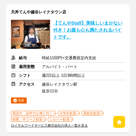
天丼てんや越谷レイクタウン店
【てんやStaff】美味しいまかない
付き！お腹も心も満たされるバイ
トです。
給与
時給1150円+交通費規定内支給
雇用形態
アルバイト・パート
シフト
週2日以上 1日3時間以上
アクセス
越谷レイクタウン駅
徒歩11分
急募
英語力・語学力が身に付く
大学生歓迎
高校生歓迎
副業・Ｗワーク歓迎
シルバー歓迎
ロイヤルフードサービス株式会社の求人一覧を見る