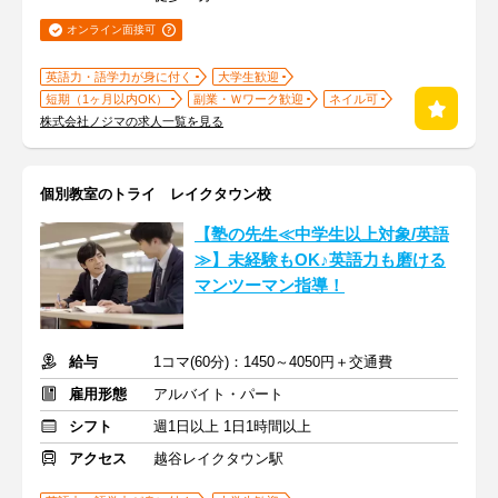
オンライン面接可
英語力・語学力が身に付く
大学生歓迎
短期（1ヶ月以内OK）
副業・Ｗワーク歓迎
ネイル可
株式会社ノジマの求人一覧を見る
個別教室のトライ レイクタウン校
【塾の先生≪中学生以上対象/英語
≫】未経験もOK♪英語力も磨ける
マンツーマン指導！
給与
1コマ(60分)：1450～4050円＋交通費
雇用形態
アルバイト・パート
シフト
週1日以上 1日1時間以上
アクセス
越谷レイクタウン駅