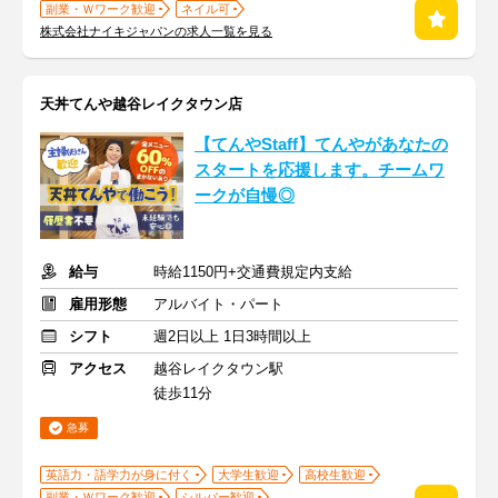
副業・Ｗワーク歓迎
ネイル可
株式会社ナイキジャパンの求人一覧を見る
天丼てんや越谷レイクタウン店
【てんやStaff】てんやがあなたの
スタートを応援します。チームワ
ークが自慢◎
給与
時給1150円+交通費規定内支給
雇用形態
アルバイト・パート
シフト
週2日以上 1日3時間以上
アクセス
越谷レイクタウン駅
徒歩11分
急募
英語力・語学力が身に付く
大学生歓迎
高校生歓迎
副業・Ｗワーク歓迎
シルバー歓迎