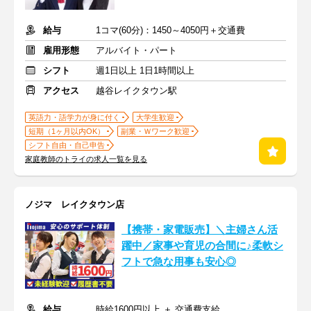
給与
1コマ(60分)：1450～4050円＋交通費
雇用形態
アルバイト・パート
シフト
週1日以上 1日1時間以上
アクセス
越谷レイクタウン駅
英語力・語学力が身に付く
大学生歓迎
短期（1ヶ月以内OK）
副業・Ｗワーク歓迎
シフト自由・自己申告
家庭教師のトライの求人一覧を見る
ノジマ レイクタウン店
【携帯・家電販売】＼主婦さん活
躍中／家事や育児の合間に♪柔軟シ
フトで急な用事も安心◎
給与
時給1600円以上 ＋ 交通費支給