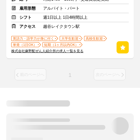
雇用形態
アルバイト・パート
シフト
週1日以上 1日4時間以上
アクセス
越谷レイクタウン駅
英語力・語学力が身に付く
大学生歓迎
高校生歓迎
単発（1日OK）
短期（1ヶ月以内OK）
株式会社麻野配ぜん人紹介所の求人一覧を見る
1
前のページへ
次のページへ