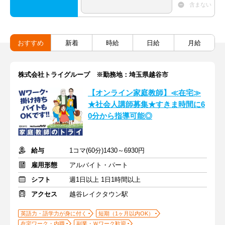
含まない
おすすめ
新着
時給
日給
月給
株式会社トライグループ ※勤務地：埼玉県越谷市
【オンライン家庭教師】≪在宅≫
★社会人講師募集★すきま時間に6
0分から指導可能◎
給与
1コマ(60分)1430～6930円
雇用形態
アルバイト・パート
シフト
週1日以上 1日1時間以上
アクセス
越谷レイクタウン駅
英語力・語学力が身に付く
短期（1ヶ月以内OK）
在宅ワーク・内職
副業・Ｗワーク歓迎