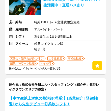
生活躍中！直通バスあり
給与
時給1200円～＋交通費規定支給
雇用形態
アルバイト・パート
シフト
週5日以上 1日5.5時間以上
アクセス
越谷レイクタウン駅
徒歩8分
英語力・語学力が身に付く
大学生歓迎
高校生歓迎
副業・Ｗワーク歓迎
ネイル可
株式会社ナイキジャパンの求人一覧を見る
紹介元：株式会社学研エル・スタッフィング（紹介先：越谷レ
イクタウンエリアの教室）
【中学生以上対象の塾講師(理系)】[職業紹介][登録制]
週1から先生デビュー◎柔軟シフト！