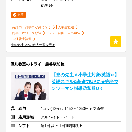
徒歩1分
急募
英語力・語学力が身に付く
大学生歓迎
副業・Ｗワーク歓迎
シフト自由・自己申告
未経験者歓迎
株式会社L&Kの求人一覧を見る
個別教室のトライ 越谷駅前校
【塾の先生≪小学生対象/英語≫】
英語スキル&基礎力UPに★完全マ
ンツーマン指導◎私服OK
給与
1コマ(60分)：1450～4050円＋交通費
雇用形態
アルバイト・パート
シフト
週1日以上 1日1時間以上