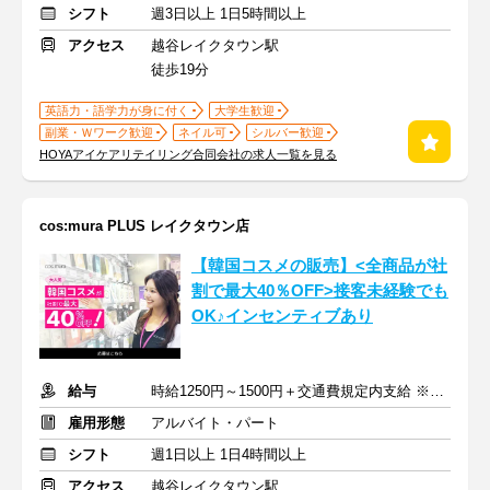
シフト
週3日以上 1日5時間以上
アクセス
越谷レイクタウン駅
徒歩19分
英語力・語学力が身に付く
大学生歓迎
副業・Ｗワーク歓迎
ネイル可
シルバー歓迎
HOYAアイケアリテイリング合同会社の求人一覧を見る
cos:mura PLUS レイクタウン店
【韓国コスメの販売】<全商品が社
割で最大40％OFF>接客未経験でも
OK♪インセンティブあり
給与
時給1250円～1500円＋交通費規定内支給 ※インセンティブあり
雇用形態
アルバイト・パート
シフト
週1日以上 1日4時間以上
アクセス
越谷レイクタウン駅