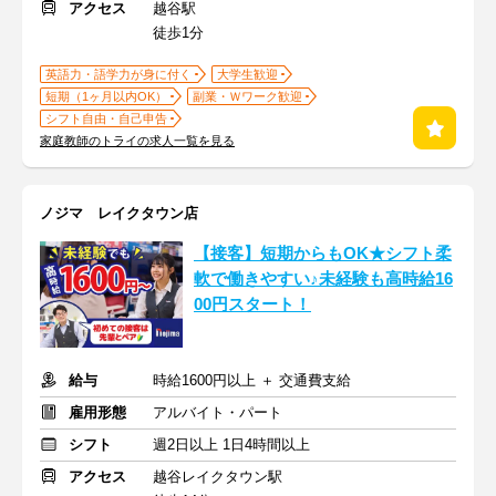
アクセス
越谷駅
徒歩1分
英語力・語学力が身に付く
大学生歓迎
短期（1ヶ月以内OK）
副業・Ｗワーク歓迎
シフト自由・自己申告
家庭教師のトライの求人一覧を見る
ノジマ レイクタウン店
【接客】短期からもOK★シフト柔
軟で働きやすい♪未経験も高時給16
00円スタート！
給与
時給1600円以上 ＋ 交通費支給
雇用形態
アルバイト・パート
シフト
週2日以上 1日4時間以上
アクセス
越谷レイクタウン駅