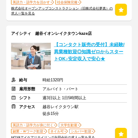
英語力・語学力を活かす
社会保険完備
株式会社オープンアップコンストラクション（旧株式会社夢真）の
求人一覧を見る
アイシティ 越谷イオンレイクタウンkaze店
【コンタクト販売の受付】未経験/
異業種歓迎◎知識ゼロからスター
トOK♪安定収入で安心★
給与
時給1320円
雇用形態
アルバイト・パート
シフト
週3日以上 1日5時間以上
アクセス
越谷レイクタウン駅
徒歩15分
英語力・語学力が身に付く
大学生歓迎
副業・Ｗワーク歓迎
ネイル可
シルバー歓迎
HOYAアイケアリテイリング合同会社の求人一覧を見る