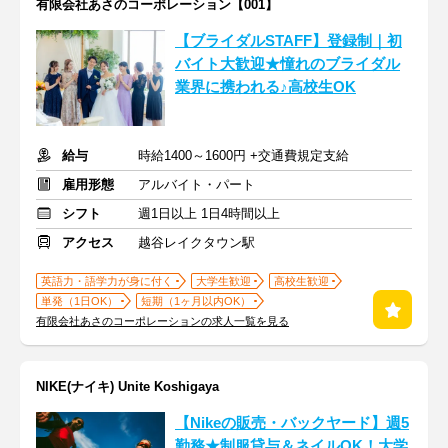
有限会社あさのコーポレーション【001】
【ブライダルSTAFF】登録制｜初
バイト大歓迎★憧れのブライダル
業界に携われる♪高校生OK
給与
時給1400～1600円 +交通費規定支給
雇用形態
アルバイト・パート
シフト
週1日以上 1日4時間以上
アクセス
越谷レイクタウン駅
英語力・語学力が身に付く
大学生歓迎
高校生歓迎
単発（1日OK）
短期（1ヶ月以内OK）
有限会社あさのコーポレーションの求人一覧を見る
NIKE(ナイキ) Unite Koshigaya
【Nikeの販売・バックヤード】週5
勤務★制服貸与＆ネイルOK！大学