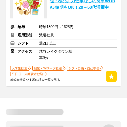
包・検品】力仕事なしの簡単WOR
K♪短期もOK！20～50代活躍中
給与
時給1300円～1625円
雇用形態
派遣社員
シフト
週2日以上
アクセス
越谷レイクタウン駅
車9分
大学生歓迎
副業・Ｗワーク歓迎
シフト自由・自己申告
平日
未経験者歓迎
株式会社ゑびす屋の求人一覧を見る