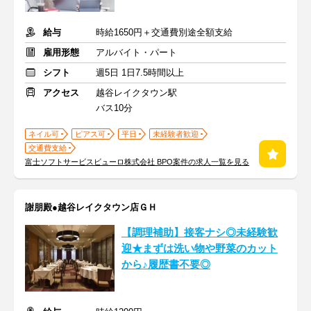
給与
時給1650円＋交通費別途全額支給
雇用形態
アルバイト・パート
シフト
週5日 1日7.5時間以上
アクセス
越谷レイクタウン駅
バス10分
ネイル可
ピアス可
平日
未経験者歓迎
交通費支給
富士ソフトサービスビューロ株式会社 BPO案件の求人一覧を見る
謝朋殿●越谷レイクタウン店ＧＨ
【調理補助】接客ナシ◎未経験歓
迎★まずは洗い物や野菜のカット
から♪履歴書不要◎