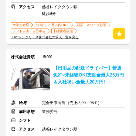
アクセス
越谷レイクタウン駅
徒歩9分
大学生歓迎
短期（1ヶ月以内OK）
副業・Ｗワーク歓迎
シフト自由・自己申告
未経験者歓迎
J-netレンタリース株式会社の求人一覧を見る
株式会社貴順 ※001
【日用品の配送ドライバー】普通
免許×未経験OK!支度金最大25万円
＆入社祝い金最大20万円!
給与
完全出来高制（売上の90～95％）
雇用形態
業務委託
シフト
アクセス
越谷レイクタウン駅