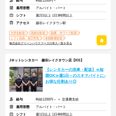
給与
時給1200円～
雇用形態
アルバイト・パート
シフト
週2日以上 1日3時間以上
アクセス
越谷レイクタウン駅
大学生歓迎
高校生歓迎
副業・Ｗワーク歓迎
シフト自由・自己申告
未経験者歓迎
株式会社グリーンハウスフーズの求人一覧を見る
Jネットレンタカー 越谷レイクタウン店【031】
【レンタカーの洗車・配送】≪短
期OK≫週1日～のスキマバイトに♪
お得な社割あり◎
給与
時給1200円～ ＋ 交通費支給
雇用形態
アルバイト・パート
シフト
週1日以上 1日4時間以上