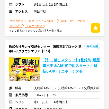
シフト
週1日以上 1日1時間以上
アクセス
南越谷駅
大学生歓迎
短期（1ヶ月以内OK）
副業・Ｗワーク歓迎
ネイル可
シルバー歓迎
ＪＵＣ越谷レイクタウン店の求人一覧を見る
他の店舗
株式会社サカイ引越センター 東関東Bブロック 越
谷レイクタウンエリア【073】
【引っ越しスタッフ】[登録制]履歴
書不要＆AI面接で即スタート！日
払いOK♪ミニボーナス有
給与
(1)時給1350円～ (2)時給1350円～ +交通費支給
雇用形態
アルバイト・パート
シフト
週1日以上 1日4時間以上