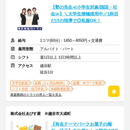
【塾の先生≪小学生対象/国語・社
会≫】＼大学生積極採用中／1科目
だけの指導で◎私服OK！
給与
1コマ(60分)：1450～4050円＋交通費
雇用形態
アルバイト・パート
シフト
週1日以上 1日1時間以上
アクセス
越谷駅
徒歩1分
大学生歓迎
短期（1ヶ月以内OK）
副業・Ｗワーク歓迎
シフト自由・自己申告
未経験者歓迎
家庭教師のトライの求人一覧を見る
株式会社ゑびす屋 ※越谷市大成町
【有名テーマパークお菓子の梱