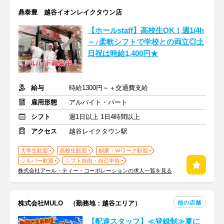
鼎泰豊 越谷イオンレイクタウン店
【ホールstaff】高校生OK！週1/4h
～♪柔軟シフトで学校との両立◎土
日祝は時給1,400円★
給与
時給1300円～＋交通費支給
雇用形態
アルバイト・パート
シフト
週1日以上 1日4時間以上
アクセス
越谷レイクタウン駅
大学生歓迎
高校生歓迎
副業・Ｗワーク歓迎
シルバー歓迎
シフト自由・自己申告
株式会社アール・ティー・コーポレーションの求人一覧を見る
他の店舗
株式会社MULO （勤務地：越谷エリア）
【配達スタッフ】≪登録制≫夏に