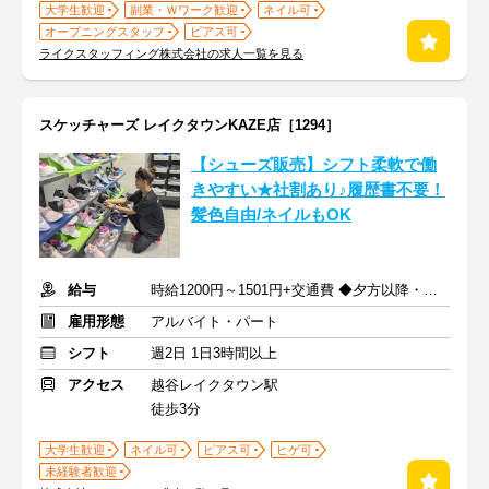
大学生歓迎
副業・Ｗワーク歓迎
ネイル可
オープニングスタッフ
ピアス可
ライクスタッフィング株式会社の求人一覧を見る
スケッチャーズ レイクタウンKAZE店［1294］
【シューズ販売】シフト柔軟で働
きやすい★社割あり♪履歴書不要！
髪色自由/ネイルもOK
給与
時給1200円～1501円+交通費 ◆夕方以降・日祝加給あり！
雇用形態
アルバイト・パート
シフト
週2日 1日3時間以上
アクセス
越谷レイクタウン駅
徒歩3分
大学生歓迎
ネイル可
ピアス可
ヒゲ可
未経験者歓迎