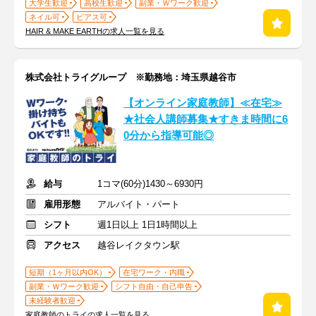
大学生歓迎
高校生歓迎
副業・Ｗワーク歓迎
ネイル可
ピアス可
HAIR & MAKE EARTHの求人一覧を見る
株式会社トライグループ ※勤務地：埼玉県越谷市
【オンライン家庭教師】≪在宅≫
★社会人講師募集★すきま時間に6
0分から指導可能◎
給与
1コマ(60分)1430～6930円
雇用形態
アルバイト・パート
シフト
週1日以上 1日1時間以上
アクセス
越谷レイクタウン駅
短期（1ヶ月以内OK）
在宅ワーク・内職
副業・Ｗワーク歓迎
シフト自由・自己申告
未経験者歓迎
家庭教師のトライの求人一覧を見る