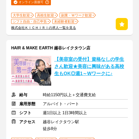
オンライン面接可
大学生歓迎
高校生歓迎
副業・Ｗワーク歓迎
シフト自由・自己申告
未経験者歓迎
株式会社ＫＩＣＨＩＲＩの求人一覧を見る
HAIR & MAKE EARTH 越谷レイクタウン店
【美容室の受付】資格なしの学生
さん歓迎★美容に興味がある高校
生もOK◎週1～Wワークに♪
給与
時給1150円以上＋交通費支給
雇用形態
アルバイト・パート
シフト
週1日以上 1日3時間以上
アクセス
越谷レイクタウン駅
徒歩8分