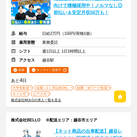
向けて積極採用中！ノルマなし◎
前払い＆安定月収50万も！
給与
日給2万円（150円/荷物1個）
雇用形態
業務委託
シフト
週1日以上 1日1時間以上
アクセス
越谷駅
急募
オンライン面接可
4
あと
日
大学生歓迎
短期（1ヶ月以内OK）
副業・Ｗワーク歓迎
ネイル可
ピアス可
株式会社MULOの求人一覧を見る
株式会社BELLO ※配送エリア：越谷市エリア
【ネット商品の台車配送】越谷レ