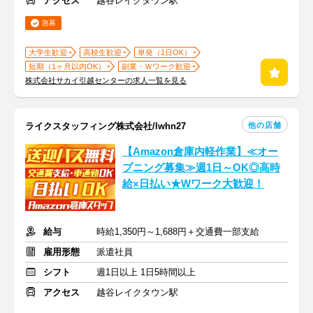
アクセス
越谷レイクタウン駅
急募
大学生歓迎
高校生歓迎
単発（1日OK）
短期（1ヶ月以内OK）
副業・Ｗワーク歓迎
株式会社サカイ引越センターの求人一覧を見る
他の店舗
ライクスタッフィング株式会社/lwhn27
【Amazon倉庫内軽作業】≪オー
プニング募集≫週1日～OK◎高時
給×日払い★Wワーク大歓迎！
給与
時給1,350円～1,688円＋交通費一部支給
雇用形態
派遣社員
シフト
週1日以上 1日5時間以上
アクセス
越谷レイクタウン駅