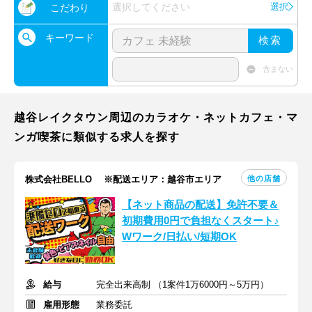
選択してください
選択
こだわり
キーワード
検索
含まない
越谷レイクタウン周辺のカラオケ・ネットカフェ・マ
ンガ喫茶に類似する求人を探す
他の店舗
株式会社BELLO ※配送エリア：越谷市エリア
【ネット商品の配送】免許不要＆
初期費用0円で負担なくスタート♪
Wワーク/日払い/短期OK
給与
完全出来高制 （1案件1万6000円～5万円）
雇用形態
業務委託