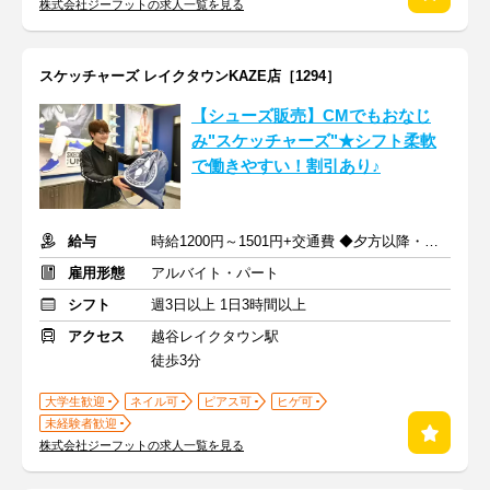
株式会社ジーフットの求人一覧を見る
スケッチャーズ レイクタウンKAZE店［1294］
【シューズ販売】CMでもおなじ
み"スケッチャーズ"★シフト柔軟
で働きやすい！割引あり♪
給与
時給1200円～1501円+交通費 ◆夕方以降・日祝加給あり！
雇用形態
アルバイト・パート
シフト
週3日以上 1日3時間以上
アクセス
越谷レイクタウン駅
徒歩3分
大学生歓迎
ネイル可
ピアス可
ヒゲ可
未経験者歓迎
株式会社ジーフットの求人一覧を見る