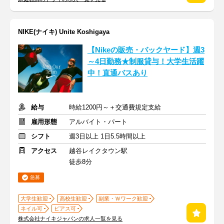
NIKE(ナイキ) Unite Koshigaya
【Nikeの販売・バックヤード】週3
～4日勤務★制服貸与！大学生活躍
中！直通バスあり
給与
時給1200円～＋交通費規定支給
雇用形態
アルバイト・パート
シフト
週3日以上 1日5.5時間以上
アクセス
越谷レイクタウン駅
徒歩8分
急募
大学生歓迎
高校生歓迎
副業・Ｗワーク歓迎
ネイル可
ピアス可
株式会社ナイキジャパンの求人一覧を見る