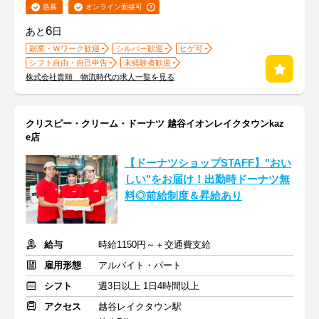
急募
オンライン面接可
6
あと
日
副業・Ｗワーク歓迎
シルバー歓迎
ヒゲ可
シフト自由・自己申告
未経験者歓迎
株式会社貴順 物流時代の求人一覧を見る
クリスピー・クリーム・ドーナツ 越谷イオンレイクタウンkaz
e店
【ドーナツショップSTAFF】"おい
しい"をお届け！出勤時ドーナツ無
料◎前給制度＆昇給あり
給与
時給1150円～＋交通費支給
雇用形態
アルバイト・パート
シフト
週3日以上 1日4時間以上
アクセス
越谷レイクタウン駅