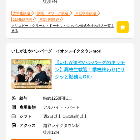
徒歩7分
大学生歓迎
副業・Ｗワーク歓迎
未経験者歓迎
1日4h以内可
主婦(夫)歓迎
クリスピー・クリーム・ドーナツ・ジャパン株式会社の求人一覧を
見る
いしがまやハンバーグ イオンレイクタウンmori
【いしがまやハンバーグのキッチ
ン】高校生歓迎！学校終わりにサ
クッと勤務もOK♪
給与
時給1250円以上
雇用形態
アルバイト・パート
シフト
週2日以上 1日3時間以上
アクセス
越谷レイクタウン駅
徒歩12分