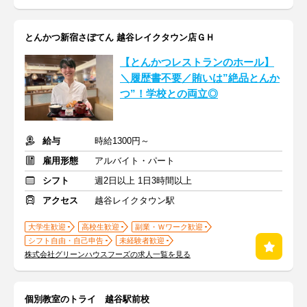
とんかつ新宿さぼてん 越谷レイクタウン店ＧＨ
【とんかつレストランのホール】
＼履歴書不要／賄いは”絶品とんか
つ”！学校との両立◎
給与
時給1300円～
雇用形態
アルバイト・パート
シフト
週2日以上 1日3時間以上
アクセス
越谷レイクタウン駅
大学生歓迎
高校生歓迎
副業・Ｗワーク歓迎
シフト自由・自己申告
未経験者歓迎
株式会社グリーンハウスフーズの求人一覧を見る
個別教室のトライ 越谷駅前校