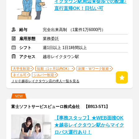
イクタウン駅周辺★徒歩での配達♪
直行直帰OK！日払い可
給与
完全出来高制 （1案件1万6000円）
雇用形態
業務委託
シフト
週1日以上 1日1時間以上
アクセス
越谷レイクタウン駅
大学生歓迎
短期（1ヶ月以内OK）
副業・Ｗワーク歓迎
ネイル可
シルバー歓迎
ＪＵＣ越谷レイクタウン店の求人一覧を見る
NEW
富士ソフトサービスビューロ株式会社 【B913-ST1】
【事務スタッフ】★WEB面接OK
★越谷レイクタウン駅からマイク
ロバス運行あり！