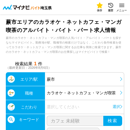
埼玉県
保存
履歴
メニュー
蕨市エリアのカラオケ・ネットカフェ・マンガ
喫茶のアルバイト・バイト・パート求人情報
蕨市のカラオケ・ネットカフェ・マンガ喫茶の人気バイト・アルバイト・パートを探す
ならマイナビバイト。勤務地や駅、職種等の検索だけではなく、こだわり条件検索を使
ってカラオケ・ネットカフェ・マンガ喫茶に関するお仕事を簡単に検索できます。蕨市
のカラオケ・ネットカフェ・マンガ喫茶のお仕事探しはマイナビバイトで検索！
1
検索結果
件
（最終更新日：2026年8月6日）
エリア/駅
蕨市
カラオケ・ネットカフェ・マンガ喫茶
職種
選択してください
選択
こだわり
キーワード
検索