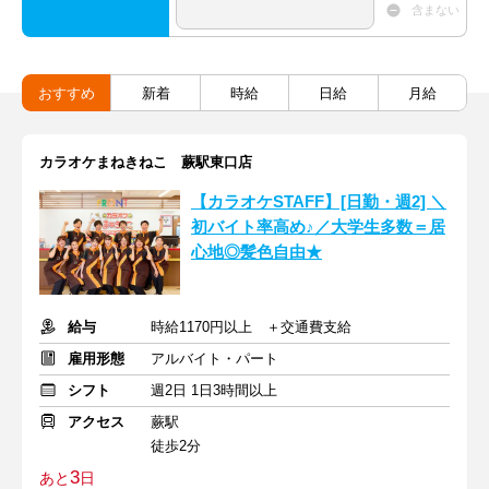
含まない
おすすめ
新着
時給
日給
月給
カラオケまねきねこ 蕨駅東口店
【カラオケSTAFF】[日勤・週2] ＼
初バイト率高め♪／大学生多数＝居
心地◎髪色自由★
給与
時給1170円以上 ＋交通費支給
雇用形態
アルバイト・パート
シフト
週2日 1日3時間以上
アクセス
蕨駅
徒歩2分
3
あと
日