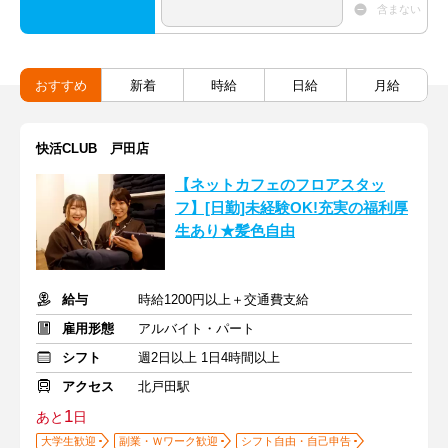
含まない
おすすめ
新着
時給
日給
月給
快活CLUB 戸田店
【ネットカフェのフロアスタッ
フ】[日勤]未経験OK!充実の福利厚
生あり★髪色自由
給与
時給1200円以上＋交通費支給
雇用形態
アルバイト・パート
シフト
週2日以上 1日4時間以上
アクセス
北戸田駅
1
あと
日
大学生歓迎
副業・Ｗワーク歓迎
シフト自由・自己申告