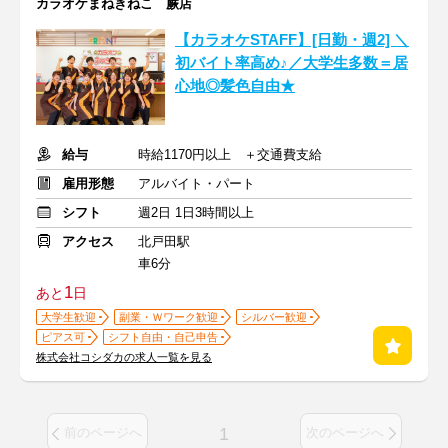
カラオケまねきねこ 蕨店
【カラオケSTAFF】[日勤・週2] ＼
初バイト率高め♪／大学生多数＝居
心地◎髪色自由★
給与
時給1170円以上 ＋交通費支給
雇用形態
アルバイト・パート
シフト
週2日 1日3時間以上
アクセス
北戸田駅
車6分
1
あと
日
大学生歓迎
副業・Ｗワーク歓迎
シルバー歓迎
ピアス可
シフト自由・自己申告
株式会社コシダカの求人一覧を見る
1
前のページへ
次のページへ