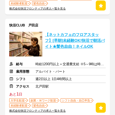
未経験者歓迎
髪色自由
株式会社快活フロンティアの求人一覧を見る
快活CLUB 戸田店
【ネットカフェのフロアスタッ
フ】[早朝]未経験OK!快活で朝活バ
イト★髪色自由！ネイルOK
給与
時給1200円以上＋交通費支給 ※5～9時は時給1250円
雇用形態
アルバイト・パート
シフト
週2日以上 1日4時間以上
アクセス
北戸田駅
1
あと
日
大学生歓迎
副業・Ｗワーク歓迎
シフト自由・自己申告
未経験者歓迎
髪色自由
株式会社快活フロンティアの求人一覧を見る