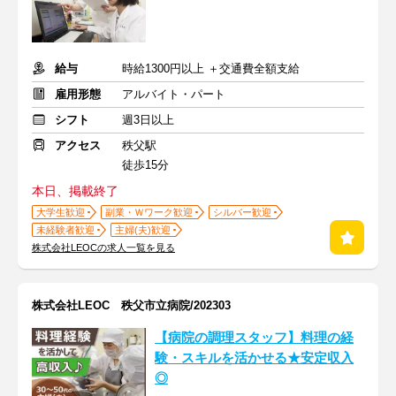
給与
時給1300円以上 ＋交通費全額支給
雇用形態
アルバイト・パート
シフト
週3日以上
アクセス
秩父駅
徒歩15分
本日、掲載終了
大学生歓迎
副業・Ｗワーク歓迎
シルバー歓迎
未経験者歓迎
主婦(夫)歓迎
株式会社LEOCの求人一覧を見る
株式会社LEOC 秩父市立病院/202303
【病院の調理スタッフ】料理の経
験・スキルを活かせる★安定収入
◎