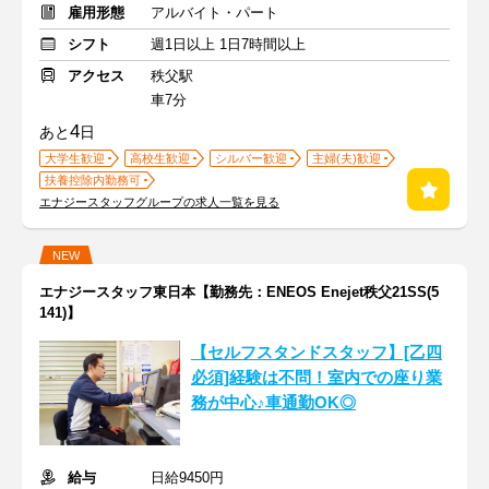
雇用形態
アルバイト・パート
シフト
週1日以上 1日7時間以上
アクセス
秩父駅
車7分
4
あと
日
大学生歓迎
高校生歓迎
シルバー歓迎
主婦(夫)歓迎
扶養控除内勤務可
エナジースタッフグループの求人一覧を見る
NEW
エナジースタッフ東日本【勤務先：ENEOS Enejet秩父21SS(5
141)】
【セルフスタンドスタッフ】[乙四
必須]経験は不問！室内での座り業
務が中心♪車通勤OK◎
給与
日給9450円