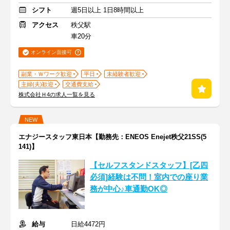
シフト
週5日以上 1日8時間以上
アクセス
秩父駅
車20分
オンライン面接可
副業・Ｗワーク歓迎
平日
未経験者歓迎
主婦(夫)歓迎
交通費支給
株式会社Ｈ4の求人一覧を見る
NEW
エナジースタッフ東日本【勤務先：ENEOS Enejet秩父21SS(5
141)】
【セルフスタンドスタッフ】[乙四
必須]経験は不問！室内での座り業
務が中心♪車通勤OK◎
給与
日給4472円