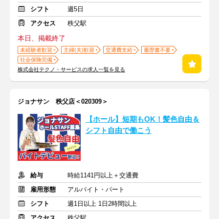
シフト
週5日
アクセス
秩父駅
本日、掲載終了
未経験者歓迎
主婦(夫)歓迎
交通費支給
履歴書不要
社会保険完備
株式会社テクノ・サービスの求人一覧を見る
ジョナサン 秩父店＜020309＞
【ホール】短期もOK！髪色自由＆
シフト自由で働こう
給与
時給1141円以上＋交通費
雇用形態
アルバイト・パート
シフト
週1日以上 1日2時間以上
アクセス
秩父駅