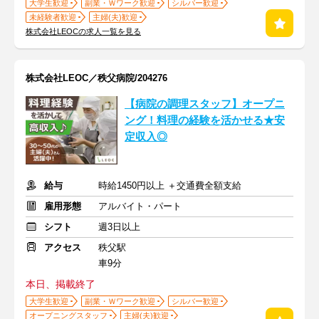
大学生歓迎
副業・Ｗワーク歓迎
シルバー歓迎
未経験者歓迎
主婦(夫)歓迎
株式会社LEOCの求人一覧を見る
株式会社LEOC／秩父病院/204276
【病院の調理スタッフ】オープニ
ング！料理の経験を活かせる★安
定収入◎
給与
時給1450円以上 ＋交通費全額支給
雇用形態
アルバイト・パート
シフト
週3日以上
アクセス
秩父駅
車9分
本日、掲載終了
大学生歓迎
副業・Ｗワーク歓迎
シルバー歓迎
オープニングスタッフ
主婦(夫)歓迎