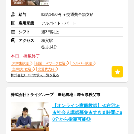
給与
時給1450円 ＋交通費全額支給
雇用形態
アルバイト・パート
シフト
週3日以上
アクセス
秩父駅
徒歩14分
本日、掲載終了
大学生歓迎
副業・Ｗワーク歓迎
シルバー歓迎
主婦(夫)歓迎
交通費支給
株式会社LEOCの求人一覧を見る
株式会社トライグループ ※勤務地：埼玉県秩父市
【オンライン家庭教師】≪在宅≫
★社会人講師募集★すきま時間に6
0分から指導可能◎