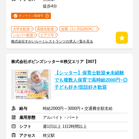
徒歩4分
オンライン面接可
大学生歓迎
高校生歓迎
短期（1ヶ月以内OK）
シルバー歓迎
ピアス可
株式会社すかいらーくレストランツの求人一覧を見る
株式会社ポピンズシッター※秩父エリア【007】
【シッター】保育士歓迎★未経験
でも複数人保育で高時給2000円~◎
子ども好き/世話好き歓迎
給与
時給2000円～3000円＋交通費全額支給
雇用形態
アルバイト・パート
シフト
週1日以上 1日2時間以上
アクセス
秩父駅