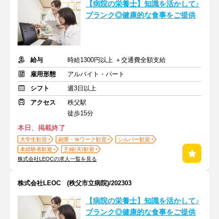
【病院の栄養士】知識を活かして♪
ブランク◎健康的な食事をご提供
給与
時給1300円以上 ＋交通費全額支給
雇用形態
アルバイト・パート
シフト
週3日以上
アクセス
秩父駅
徒歩15分
本日、掲載終了
大学生歓迎
副業・Ｗワーク歓迎
シルバー歓迎
未経験者歓迎
主婦(夫)歓迎
株式会社LEOCの求人一覧を見る
株式会社LEOC (秩父市立病院)/202303
【病院の栄養士】知識を活かして♪
ブランク◎健康的な食事をご提供