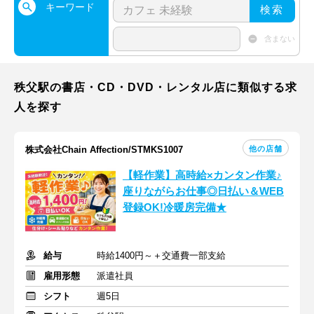
キーワード
検索
含まない
秩父駅の書店・CD・DVD・レンタル店に類似する求
人を探す
他の店舗
株式会社Chain Affection/STMKS1007
【軽作業】高時給×カンタン作業♪
座りながらお仕事◎日払い＆WEB
登録OK!冷暖房完備★
給与
時給1400円～＋交通費一部支給
雇用形態
派遣社員
シフト
週5日