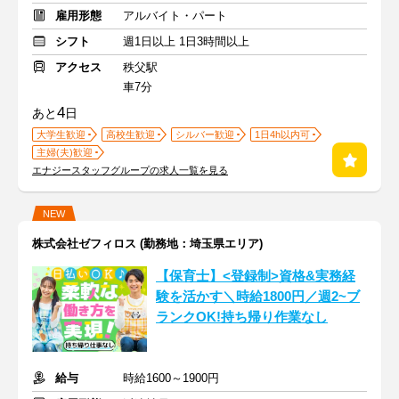
雇用形態
アルバイト・パート
シフト
週1日以上 1日3時間以上
アクセス
秩父駅
車7分
4
あと
日
大学生歓迎
高校生歓迎
シルバー歓迎
1日4h以内可
主婦(夫)歓迎
エナジースタッフグループの求人一覧を見る
NEW
株式会社ゼフィロス (勤務地：埼玉県エリア)
【保育士】<登録制>資格&実務経
験を活かす＼時給1800円／週2~ブ
ランクOK!持ち帰り作業なし
給与
時給1600～1900円