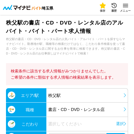
埼玉県
保存
履歴
メニュー
秩父駅の書店・CD・DVD・レンタル店のアル
バイト・バイト・パート求人情報
秩父駅の書店・CD・DVD・レンタル店の人気バイト・アルバイト・パートを探すならマ
イナビバイト。勤務地や駅、職種等の検索だけではなく、こだわり条件検索を使って書
店・CD・DVD・レンタル店に関するお仕事を簡単に検索できます。秩父駅の書店・C
D・DVD・レンタル店のお仕事探しはマイナビバイトで検索！
検索条件に該当する求人情報がみつかりませんでした。
ご希望の条件に類似する求人情報の検索結果を表示します。
エリア/駅
秩父駅
書店・CD・DVD・レンタル店
職種
選択してください
選択
こだわり