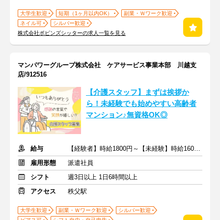
大学生歓迎
短期（1ヶ月以内OK）
副業・Ｗワーク歓迎
ネイル可
シルバー歓迎
株式会社ポピンズシッターの求人一覧を見る
マンパワーグループ株式会社 ケアサービス事業本部 川越支
店/912516
【介護スタッフ】まずは挨拶か
ら！未経験でも始めやすい高齢者
マンション♪無資格OK◎
給与
【経験者】時給1800円～【未経験】時給1600円～ ※交通費全額
雇用形態
派遣社員
シフト
週3日以上 1日6時間以上
アクセス
秩父駅
大学生歓迎
副業・Ｗワーク歓迎
シルバー歓迎