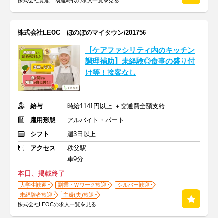
株式会社貴順 物流時代の求人一覧を見る
株式会社LEOC ほのぼのマイタウン/201756
【ケアファシリティ内のキッチン
調理補助】未経験◎食事の盛り付
け等！接客なし
給与
時給1141円以上 ＋交通費全額支給
雇用形態
アルバイト・パート
シフト
週3日以上
アクセス
秩父駅
車9分
本日、掲載終了
大学生歓迎
副業・Ｗワーク歓迎
シルバー歓迎
未経験者歓迎
主婦(夫)歓迎
株式会社LEOCの求人一覧を見る