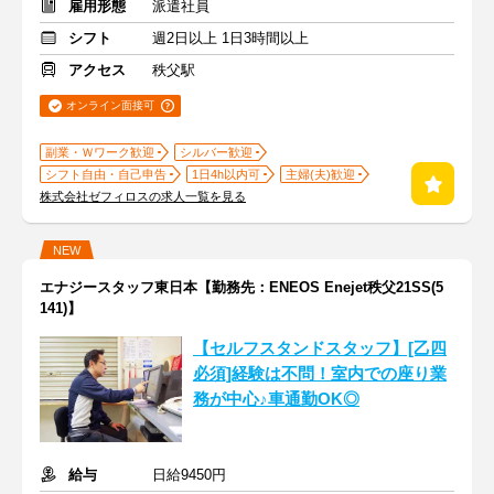
雇用形態
派遣社員
シフト
週2日以上 1日3時間以上
アクセス
秩父駅
オンライン面接可
副業・Ｗワーク歓迎
シルバー歓迎
シフト自由・自己申告
1日4h以内可
主婦(夫)歓迎
株式会社ゼフィロスの求人一覧を見る
NEW
エナジースタッフ東日本【勤務先：ENEOS Enejet秩父21SS(5
141)】
【セルフスタンドスタッフ】[乙四
必須]経験は不問！室内での座り業
務が中心♪車通勤OK◎
給与
日給9450円