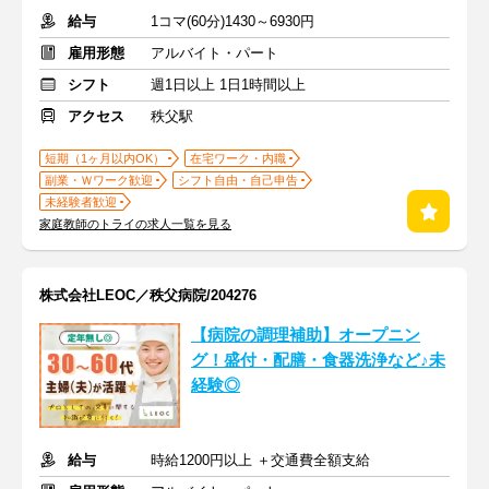
給与
1コマ(60分)1430～6930円
雇用形態
アルバイト・パート
シフト
週1日以上 1日1時間以上
アクセス
秩父駅
短期（1ヶ月以内OK）
在宅ワーク・内職
副業・Ｗワーク歓迎
シフト自由・自己申告
未経験者歓迎
家庭教師のトライの求人一覧を見る
株式会社LEOC／秩父病院/204276
【病院の調理補助】オープニン
グ！盛付・配膳・食器洗浄など♪未
経験◎
給与
時給1200円以上 ＋交通費全額支給