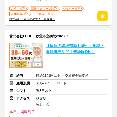
大学生歓迎
副業・Ｗワーク歓迎
シルバー歓迎
未経験者歓迎
1日4h以内可
株式会社セキ薬品の求人一覧を見る
株式会社LEOC 秩父市立病院/202303
【病院の調理補助】盛付・配膳・
食器洗浄など！未経験OK！
給与
時給1141円以上 ＋交通費全額支給
雇用形態
アルバイト・パート
シフト
週3日以上
アクセス
秩父駅
徒歩13分
本日、掲載終了