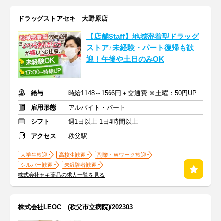
ドラッグストアセキ 大野原店
【店舗Staff】地域密着型ドラッグ
ストア♪未経験・パート復帰も歓
迎！午後や土日のみOK
給与
時給1148～1566円＋交通費 ※土曜：50円UP/日曜・祝日：100円UP
雇用形態
アルバイト・パート
シフト
週1日以上 1日4時間以上
アクセス
秩父駅
大学生歓迎
高校生歓迎
副業・Ｗワーク歓迎
シルバー歓迎
未経験者歓迎
株式会社セキ薬品の求人一覧を見る
株式会社LEOC (秩父市立病院)/202303