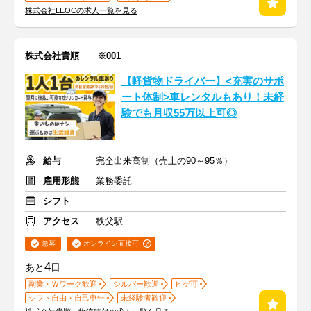
株式会社LEOCの求人一覧を見る
株式会社貴順 ※001
【軽貨物ドライバー】<充実のサポ
ート体制>車レンタルもあり！未経
験でも月収55万以上可◎
給与
完全出来高制（売上の90～95％）
雇用形態
業務委託
シフト
アクセス
秩父駅
急募
オンライン面接可
4
あと
日
副業・Ｗワーク歓迎
シルバー歓迎
ヒゲ可
シフト自由・自己申告
未経験者歓迎