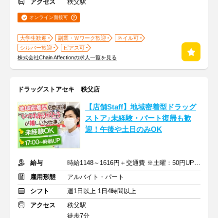
アクセス
秩父駅
オンライン面接可
大学生歓迎
副業・Ｗワーク歓迎
ネイル可
シルバー歓迎
ピアス可
株式会社Chain Affectionの求人一覧を見る
ドラッグストアセキ 秩父店
【店舗Staff】地域密着型ドラッグ
ストア♪未経験・パート復帰も歓
迎！午後や土日のみOK
給与
時給1148～1616円＋交通費 ※土曜：50円UP/日曜・祝日：100円UP
雇用形態
アルバイト・パート
シフト
週1日以上 1日4時間以上
アクセス
秩父駅
徒歩7分