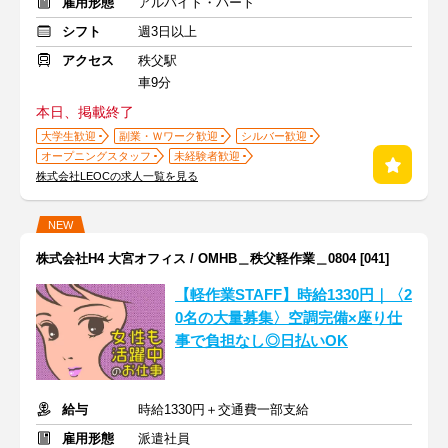
雇用形態
アルバイト・パート
シフト
週3日以上
アクセス
秩父駅
車9分
本日、掲載終了
大学生歓迎
副業・Ｗワーク歓迎
シルバー歓迎
オープニングスタッフ
未経験者歓迎
株式会社LEOCの求人一覧を見る
NEW
株式会社H4 大宮オフィス / OMHB＿秩父軽作業＿0804 [041]
【軽作業STAFF】時給1330円｜〈2
0名の大量募集〉空調完備×座り仕
事で負担なし◎日払いOK
給与
時給1330円＋交通費一部支給
雇用形態
派遣社員