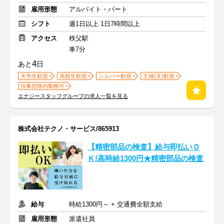
雇用形態
アルバイト・パート
シフト
週1日以上 1日7時間以上
アクセス
秩父駅
車7分
4
あと
日
大学生歓迎
高校生歓迎
シルバー歓迎
主婦(夫)歓迎
扶養控除内勤務可
エナジースタッフグループの求人一覧を見る
株式会社テクノ・サービス/865913
【精密部品の検査】給与即払いＯ
Ｋ!高時給1300円★精密部品の検査
給与
時給1300円～ + 交通費全額支給
雇用形態
派遣社員