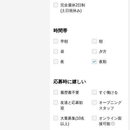
完全週休2日制
(土日祝休み)
時間帯
早朝
朝
昼
夕方
夜
夜勤
応募時に嬉しい
履歴書不要
すぐ働ける
友達と応募歓
オープニング
迎
スタッフ
大量募集(10名
オンライン面
以上)
接可能