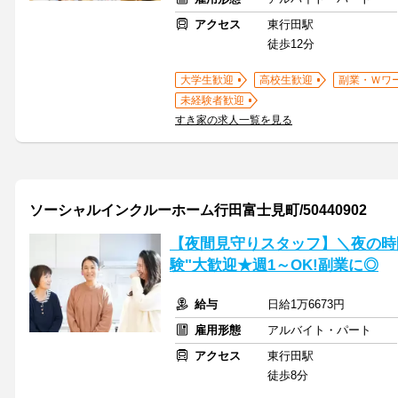
アクセス
東行田駅
徒歩12分
大学生歓迎
高校生歓迎
副業・Ｗワ
未経験者歓迎
すき家の求人一覧を見る
ソーシャルインクルーホーム行田富士見町/50440902
【夜間見守りスタッフ】＼夜の時
験"大歓迎★週1～OK!副業に◎
給与
日給1万6673円
雇用形態
アルバイト・パート
アクセス
東行田駅
徒歩8分