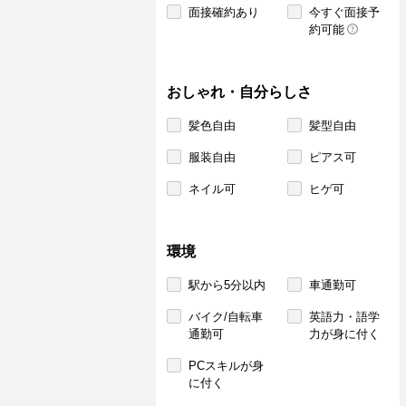
面接確約あり
今すぐ面接予
約可能
おしゃれ・自分らしさ
髪色自由
髪型自由
服装自由
ピアス可
ネイル可
ヒゲ可
環境
駅から5分以内
車通勤可
バイク/自転車
英語力・語学
通勤可
力が身に付く
PCスキルが身
に付く