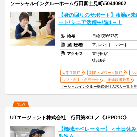
ソーシャルインクルーホーム行田富士見町/50440902
【身の回りのサポート】夜勤/<未
ート!シニア活躍中!週1～！
給与
日給1万6673円
雇用形態
アルバイト・パート
アクセス
東行田駅
徒歩8分
大学生歓迎
副業・Ｗワーク歓迎
シ
シフト自由・自己申告
未経験者歓迎
ソーシャルインクルー株式会社の求人一覧を
NEW
UTエージェント株式会社 行田第3CL／《JPPD1C》
【機械オペレーター】＜土日休み
製造☆