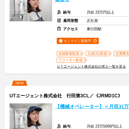
給与
月給 23万円以上
雇用形態
正社員
アクセス
東行田駅
オンライン面接可
未経験者歓迎
主婦(夫)歓迎
交通費
フリーター歓迎
ＵＴエージェント株式会社の求人一覧を見る
NEW
UTエージェント株式会社 行田第3CL／《JRMD1C》
【機械オペレーター】＜月収31
給与
月給 23万5000円以上