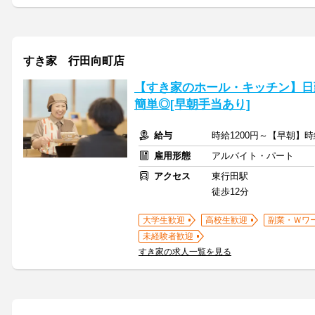
すき家 行田向町店
【すき家のホール・キッチン】日
簡単◎[早朝手当あり]
給与
時給1200円～【早朝】時
雇用形態
アルバイト・パート
アクセス
東行田駅
徒歩12分
大学生歓迎
高校生歓迎
副業・Ｗワ
未経験者歓迎
すき家の求人一覧を見る