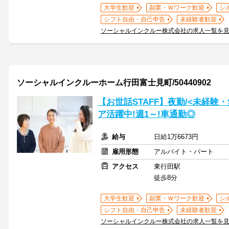
大学生歓迎
副業・Ｗワーク歓迎
シ
シフト自由・自己申告
未経験者歓迎
ソーシャルインクルー株式会社の求人一覧を
ソーシャルインクルーホーム行田富士見町/50440902
【お世話STAFF】夜勤/<未経験
ア活躍中!週1～!車通勤◎
給与
日給1万6673円
雇用形態
アルバイト・パート
アクセス
東行田駅
徒歩8分
大学生歓迎
副業・Ｗワーク歓迎
シ
シフト自由・自己申告
未経験者歓迎
ソーシャルインクルー株式会社の求人一覧を