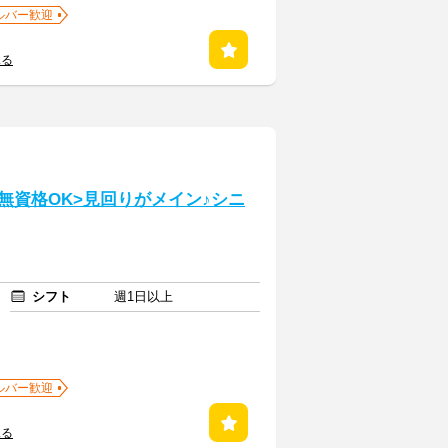
ルバー歓迎
見る
・無資格OK>見回りがメイン♪シニ
シフト
週1日以上
ルバー歓迎
見る