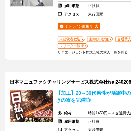
雇用形態
正社員
アクセス
東行田駅
オンライン面接可
未経験者歓迎
主婦(夫)歓迎
交通費
フリーター歓迎
ＵＴエージェント株式会社の求人一覧を見る
日本マニュファクチャリングサービス株式会社/sai24020
【加工】20～30代男性が活躍中
きの寮を完備◎
給与
時給1450円～＋交通費支
雇用形態
正社員
アクセス
東行田駅