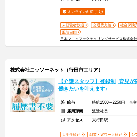
オンライン面接可
未経験者歓迎
交通費支給
社会保険
服装自由
日本マニュファクチャリングサービス株式会
株式会社ニッソーネット（行田市エリア）
【介護スタッフ】登録制│育児が
働きたいを叶えます♪
給与
時給1500～2250円 ※
雇用形態
派遣社員
アクセス
東行田駅
大学生歓迎
副業・Ｗワーク歓迎
シ