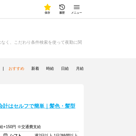
保存
履歴
メニュー
はなく、こだわり条件検索を使って夜勤に関
|
おすすめ
新着
時給
日給
月給
会計はセルフで簡単｜髪色・髪型
給+150円 ※交通費支給
シフト
週2日以上 1日2時間以上