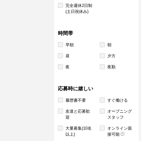
完全週休2日制
(土日祝休み)
時間帯
早朝
朝
昼
夕方
夜
夜勤
応募時に嬉しい
履歴書不要
すぐ働ける
友達と応募歓
オープニング
迎
スタッフ
大量募集(10名
オンライン面
以上)
接可能