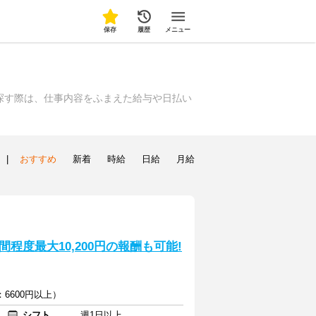
保存
履歴
メニュー
探す際は、仕事内容をふまえた給与や日払い
|
おすすめ
新着
時給
日給
月給
程度最大10,200円の報酬も可能!
6600円以上）
シフト
週1日以上