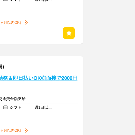
1ヶ月以内OK）
備)
勤務＆即日払いOK◎面接で2000円
円＋交通費全額支給
シフト
週1日以上
1ヶ月以内OK）