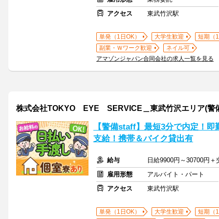
アクセス
東武竹沢駅
単発（1日OK）
大学生歓迎
短期（
副業・Ｗワーク歓迎
ネイル可
アマゾンジャパン合同会社の求人一覧を見る
株式会社TOKYO EYE SERVICE＿東武竹沢エリア(警
【警備staff】最短3分で内定！即
支給！携帯＆バイク貸出有
給与
日給9900円～30700
雇用形態
アルバイト・パート
アクセス
東武竹沢駅
単発（1日OK）
大学生歓迎
短期（