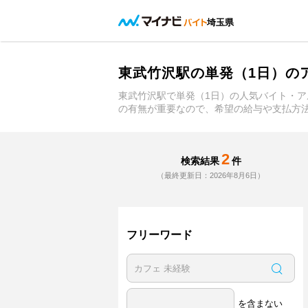
埼玉県
東武竹沢駅の単発（1日）の
東武竹沢駅で単発（1日）の人気バイト・
の有無が重要なので、希望の給与や支払方
2
検索結果
件
（最終更新日：2026年8月6日）
フリーワード
を含まない