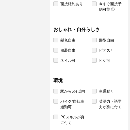
面接確約あり
今すぐ面接予
約可能
おしゃれ・自分らしさ
髪色自由
髪型自由
服装自由
ピアス可
ネイル可
ヒゲ可
環境
駅から5分以内
車通勤可
バイク/自転車
英語力・語学
通勤可
力が身に付く
PCスキルが身
に付く