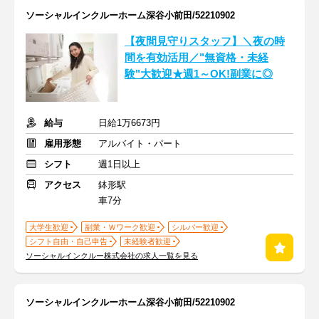
ソーシャルインクルーホーム深谷小前田/52210902
【夜間見守りスタッフ】＼夜の時
間を有効活用／"無資格・未経
験"大歓迎★週1～OK!副業に◎
給与
日給1万6673円
雇用形態
アルバイト・パート
シフト
週1日以上
アクセス
鉢形駅
車7分
大学生歓迎
副業・Ｗワーク歓迎
シルバー歓迎
シフト自由・自己申告
未経験者歓迎
ソーシャルインクルー株式会社の求人一覧を見る
ソーシャルインクルーホーム深谷小前田/52210902