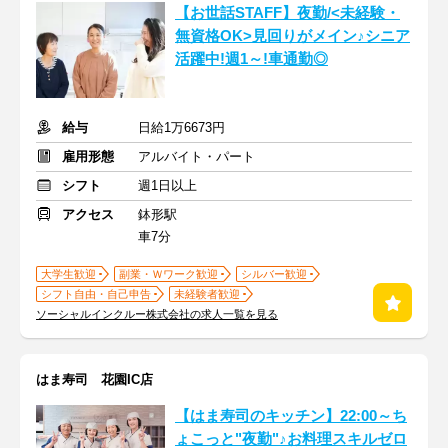
【お世話STAFF】夜勤/<未経験・
無資格OK>見回りがメイン♪シニア
活躍中!週1～!車通勤◎
給与
日給1万6673円
雇用形態
アルバイト・パート
シフト
週1日以上
アクセス
鉢形駅
車7分
大学生歓迎
副業・Ｗワーク歓迎
シルバー歓迎
シフト自由・自己申告
未経験者歓迎
ソーシャルインクルー株式会社の求人一覧を見る
はま寿司 花園IC店
【はま寿司のキッチン】22:00～ち
ょこっと"夜勤"♪お料理スキルゼロ