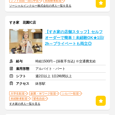
シフト自由・自己申告
未経験者歓迎
ソーシャルインクルー株式会社の求人一覧を見る
すき家 花園IC店
【すき家の店舗スタッフ】セルフ
オーダーで簡単！未経験OK★1日/
2h～プライベートも両立◎
給与
時給1500円～(深夜手当込) ※交通費支給
雇用形態
アルバイト・パート
シフト
週2日以上 1日2時間以上
アクセス
鉢形駅
大学生歓迎
副業・Ｗワーク歓迎
シルバー歓迎
未経験者歓迎
髪色自由
すき家の求人一覧を見る