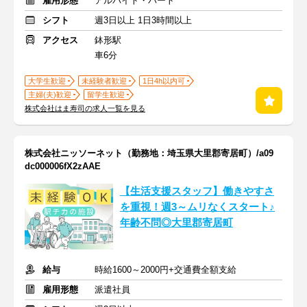
雇用形態
アルバイト・パート
シフト
週3日以上 1日3時間以上
アクセス
鉢形駅
車6分
大学生歓迎
未経験者歓迎
1日4h以内可
主婦(夫)歓迎
留学生歓迎
株式会社はま寿司の求人一覧を見る
株式会社ニッソーネット（勤務地：埼玉県大里郡寄居町）/a09
dc000006fX2zAAE
【生活支援スタッフ】働きやすさ
を重視！週3～ムリなくスタート♪
年齢不問◎大里郡寄居町
給与
時給1600～2000円+交通費全額支給
雇用形態
派遣社員