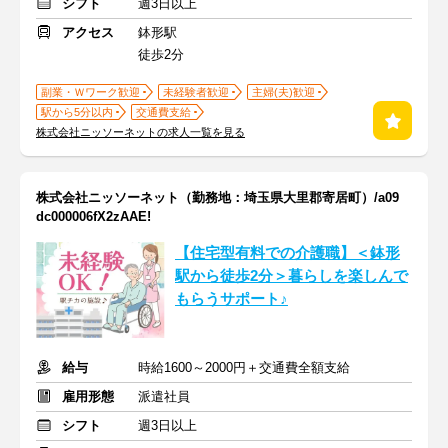
シフト
週3日以上
アクセス
鉢形駅
徒歩2分
副業・Ｗワーク歓迎
未経験者歓迎
主婦(夫)歓迎
駅から5分以内
交通費支給
株式会社ニッソーネットの求人一覧を見る
株式会社ニッソーネット（勤務地：埼玉県大里郡寄居町）/a09
dc000006fX2zAAE!
【住宅型有料での介護職】＜鉢形
駅から徒歩2分＞暮らしを楽しんで
もらうサポート♪
給与
時給1600～2000円＋交通費全額支給
雇用形態
派遣社員
シフト
週3日以上