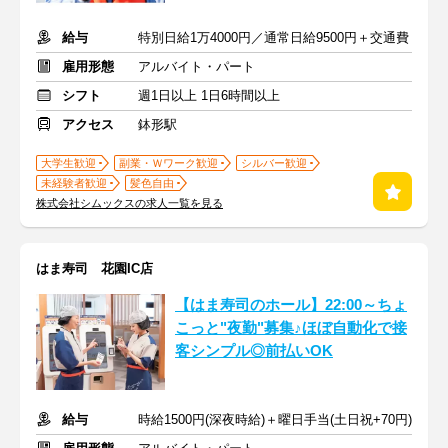
給与
特別日給1万4000円／通常日給9500円＋交通費
雇用形態
アルバイト・パート
シフト
週1日以上 1日6時間以上
アクセス
鉢形駅
大学生歓迎
副業・Ｗワーク歓迎
シルバー歓迎
未経験者歓迎
髪色自由
株式会社シムックスの求人一覧を見る
はま寿司 花園IC店
【はま寿司のホール】22:00～ちょ
こっと"夜勤"募集♪ほぼ自動化で接
客シンプル◎前払いOK
給与
時給1500円(深夜時給)＋曜日手当(土日祝+70円)