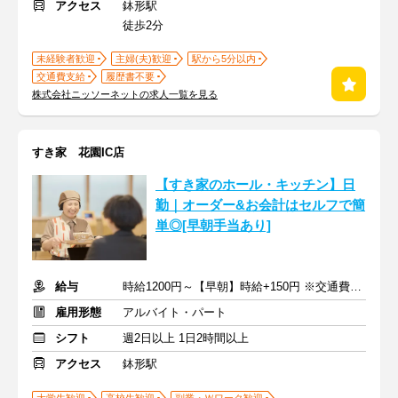
アクセス
鉢形駅
徒歩2分
未経験者歓迎
主婦(夫)歓迎
駅から5分以内
交通費支給
履歴書不要
株式会社ニッソーネットの求人一覧を見る
すき家 花園IC店
【すき家のホール・キッチン】日
勤｜オーダー&お会計はセルフで簡
単◎[早朝手当あり]
給与
時給1200円～【早朝】時給+150円 ※交通費支給
雇用形態
アルバイト・パート
シフト
週2日以上 1日2時間以上
アクセス
鉢形駅