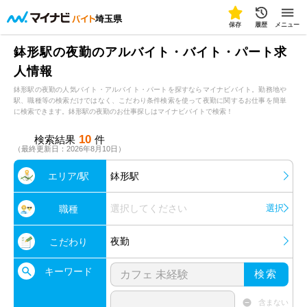
埼玉県
保存
履歴
メニュー
鉢形駅の夜勤のアルバイト・バイト・パート求
人情報
鉢形駅の夜勤の人気バイト・アルバイト・パートを探すならマイナビバイト。勤務地や
駅、職種等の検索だけではなく、こだわり条件検索を使って夜勤に関するお仕事を簡単
に検索できます。鉢形駅の夜勤のお仕事探しはマイナビバイトで検索！
10
検索結果
件
（最終更新日：2026年8月10日）
エリア/駅
鉢形駅
選択してください
選択
職種
夜勤
こだわり
キーワード
検索
含まない