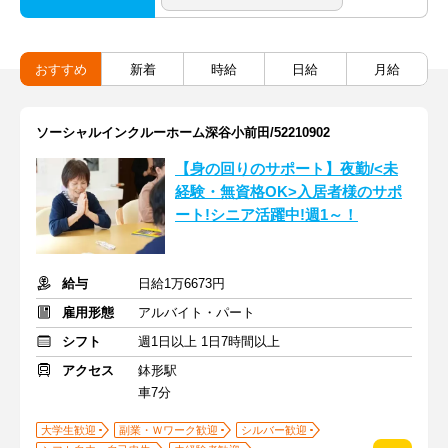
おすすめ
新着
時給
日給
月給
ソーシャルインクルーホーム深谷小前田/52210902
【身の回りのサポート】夜勤/<未
経験・無資格OK>入居者様のサポ
ート!シニア活躍中!週1～！
給与
日給1万6673円
雇用形態
アルバイト・パート
シフト
週1日以上 1日7時間以上
アクセス
鉢形駅
車7分
大学生歓迎
副業・Ｗワーク歓迎
シルバー歓迎