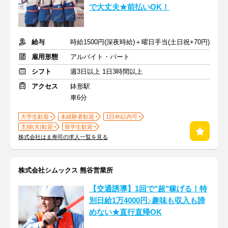
で大丈夫★前払いOK！
給与
時給1500円(深夜時給)＋曜日手当(土日祝+70円)
雇用形態
アルバイト・パート
シフト
週3日以上 1日3時間以上
アクセス
鉢形駅
車6分
大学生歓迎
未経験者歓迎
1日4h以内可
主婦(夫)歓迎
留学生歓迎
株式会社はま寿司の求人一覧を見る
株式会社シムックス 熊谷営業所
【交通誘導】1回で"超"稼げる！特
別日給1万4000円♪趣味も収入も諦
めない★直行直帰OK