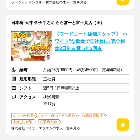
ソーシャルインクルー株式会社の求人一覧を見る
日本橋 天丼 金子半之助 ららぽーと富士見店（正）
【フードコート店舗スタッフ】"ホ
ワイト"な飲食で正社員に♪完全週
休2日制＆賞与年2回★
給与
月給25万9800円～45万4500円＋賞与年2回+交通費
雇用形態
正社員
シフト
週5日 1日8時間以上
アクセス
柳瀬川駅
車17分
シルバー歓迎
シフト自由・自己申告
未経験者歓迎
主婦(夫)歓迎
交通費支給
株式会社バイザ・エフエムの求人一覧を見る