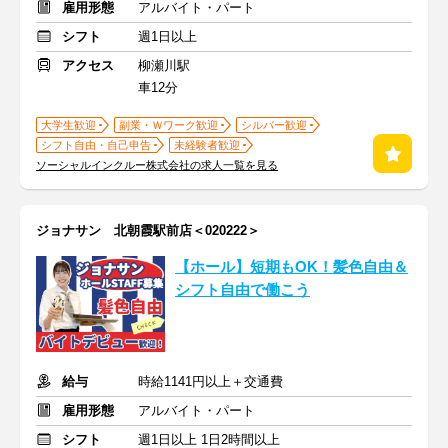
雇用形態
アルバイト・パート
シフト
週1日以上
アクセス
柳瀬川駅
車12分
大学生歓迎
副業・Ｗワーク歓迎
シルバー歓迎
シフト自由・自己申告
未経験者歓迎
ソーシャルインクルー株式会社の求人一覧を見る
ジョナサン 北朝霞駅前店＜020222＞
【ホール】短期もOK！髪色自由＆
シフト自由で働こう
給与
時給1141円以上＋交通費
雇用形態
アルバイト・パート
シフト
週1日以上 1日2時間以上