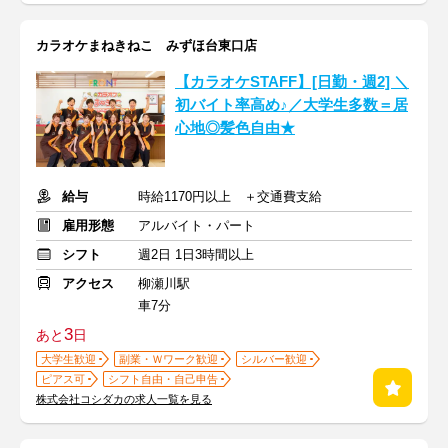
カラオケまねきねこ みずほ台東口店
【カラオケSTAFF】[日勤・週2] ＼
初バイト率高め♪／大学生多数＝居
心地◎髪色自由★
給与
時給1170円以上 ＋交通費支給
雇用形態
アルバイト・パート
シフト
週2日 1日3時間以上
アクセス
柳瀬川駅
車7分
3
あと
日
大学生歓迎
副業・Ｗワーク歓迎
シルバー歓迎
ピアス可
シフト自由・自己申告
株式会社コシダカの求人一覧を見る