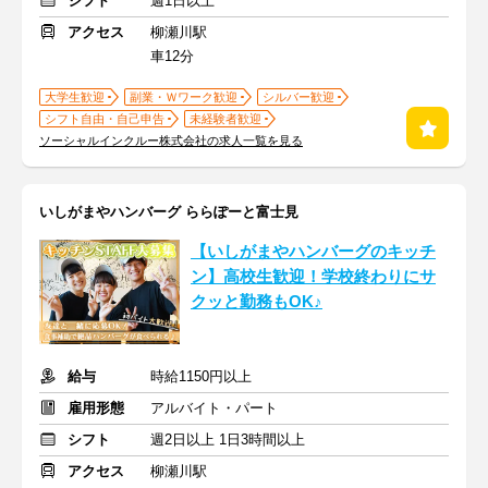
シフト
週1日以上
アクセス
柳瀬川駅
車12分
大学生歓迎
副業・Ｗワーク歓迎
シルバー歓迎
シフト自由・自己申告
未経験者歓迎
ソーシャルインクルー株式会社の求人一覧を見る
いしがまやハンバーグ ららぽーと富士見
【いしがまやハンバーグのキッチ
ン】高校生歓迎！学校終わりにサ
クッと勤務もOK♪
給与
時給1150円以上
雇用形態
アルバイト・パート
シフト
週2日以上 1日3時間以上
アクセス
柳瀬川駅