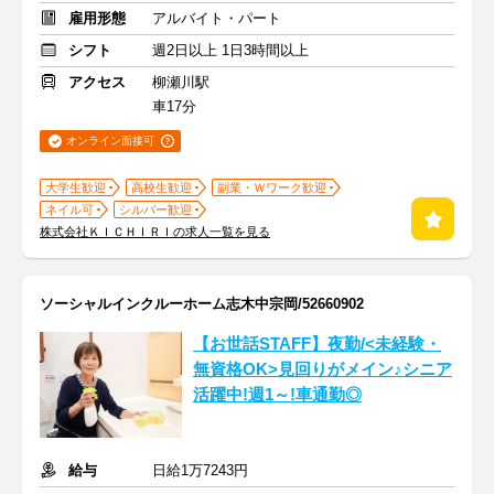
雇用形態
アルバイト・パート
シフト
週2日以上 1日3時間以上
アクセス
柳瀬川駅
車17分
オンライン面接可
大学生歓迎
高校生歓迎
副業・Ｗワーク歓迎
ネイル可
シルバー歓迎
株式会社ＫＩＣＨＩＲＩの求人一覧を見る
ソーシャルインクルーホーム志木中宗岡/52660902
【お世話STAFF】夜勤/<未経験・
無資格OK>見回りがメイン♪シニア
活躍中!週1～!車通勤◎
給与
日給1万7243円