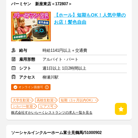
バーミヤン 新座東店＜172807＞
【ホール】短期もOK！人気中華の
お店！髪色自由
給与
時給1141円以上＋交通費
雇用形態
アルバイト・パート
シフト
週1日以上 1日2時間以上
アクセス
柳瀬川駅
オンライン面接可
大学生歓迎
高校生歓迎
短期（1ヶ月以内OK）
シルバー歓迎
ピアス可
株式会社すかいらーくレストランツの求人一覧を見る
ソーシャルインクルーホーム富士見鶴馬/51000902