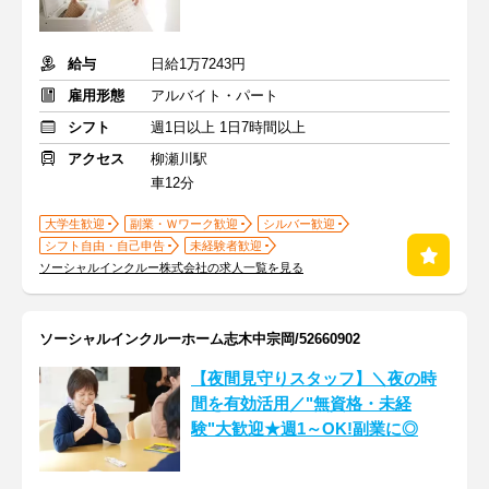
給与
日給1万7243円
雇用形態
アルバイト・パート
シフト
週1日以上 1日7時間以上
アクセス
柳瀬川駅
車12分
大学生歓迎
副業・Ｗワーク歓迎
シルバー歓迎
シフト自由・自己申告
未経験者歓迎
ソーシャルインクルー株式会社の求人一覧を見る
ソーシャルインクルーホーム志木中宗岡/52660902
【夜間見守りスタッフ】＼夜の時
間を有効活用／"無資格・未経
験"大歓迎★週1～OK!副業に◎