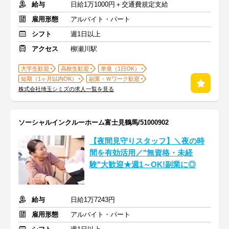
給与
日給1万1000円＋交通費規定支給
雇用形態
アルバイト・パート
シフト
週1日以上
アクセス
柳瀬川駅
大学生歓迎
高校生歓迎
単発（1日OK）
短期（1ヶ月以内OK）
副業・Ｗワーク歓迎
株式会社埼玉シミズの求人一覧を見る
ソーシャルインクルーホーム富士見鶴馬/51000902
【夜間見守りスタッフ】＼夜の時
間を有効活用／"無資格・未経
験"大歓迎★週1～OK!副業に◎
給与
日給1万7243円
雇用形態
アルバイト・パート