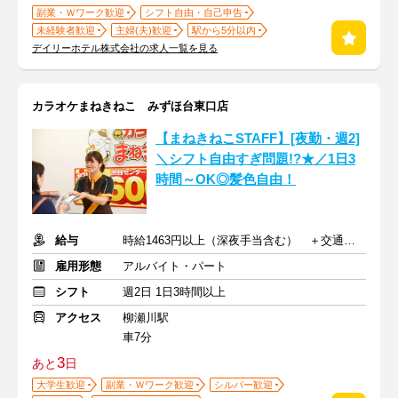
副業・Ｗワーク歓迎
シフト自由・自己申告
未経験者歓迎
主婦(夫)歓迎
駅から5分以内
デイリーホテル株式会社の求人一覧を見る
カラオケまねきねこ みずほ台東口店
【まねきねこSTAFF】[夜勤・週2]
＼シフト自由すぎ問題!?★／1日3
時間～OK◎髪色自由！
給与
時給1463円以上（深夜手当含む） ＋交通費支給
雇用形態
アルバイト・パート
シフト
週2日 1日3時間以上
アクセス
柳瀬川駅
車7分
3
あと
日
大学生歓迎
副業・Ｗワーク歓迎
シルバー歓迎