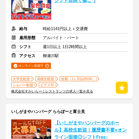
シフト自由で働こう
給与
時給1141円以上＋交通費
雇用形態
アルバイト・パート
シフト
週1日以上 1日2時間以上
アクセス
柳瀬川駅
オンライン面接可
大学生歓迎
高校生歓迎
短期（1ヶ月以内OK）
シルバー歓迎
ピアス可
株式会社すかいらーくレストランツの求人一覧を見る
いしがまやハンバーグ ららぽーと富士見
【いしがまやハンバーグのホー
ル】高校生歓迎！履歴書不要×オン
ライン面接◎シフトFree♪