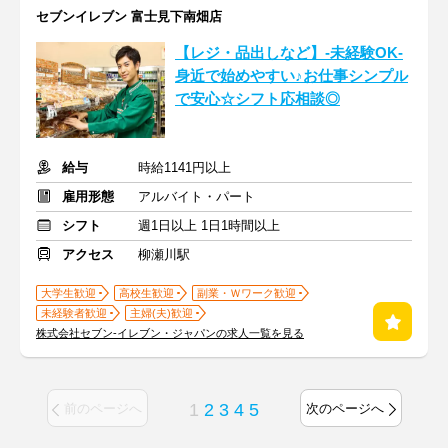
セブンイレブン 富士見下南畑店
【レジ・品出しなど】-未経験OK-
身近で始めやすい♪お仕事シンプル
で安心☆シフト応相談◎
給与
時給1141円以上
雇用形態
アルバイト・パート
シフト
週1日以上 1日1時間以上
アクセス
柳瀬川駅
大学生歓迎
高校生歓迎
副業・Ｗワーク歓迎
未経験者歓迎
主婦(夫)歓迎
株式会社セブン-イレブン・ジャパンの求人一覧を見る
1
2
3
4
5
前のページへ
次のページへ