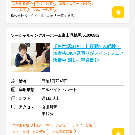
大学生歓迎
高校生歓迎
副業・Ｗワーク歓迎
ネイル可
シルバー歓迎
株式会社ＫＩＣＨＩＲＩの求人一覧を見る
ソーシャルインクルーホーム富士見鶴馬/51000902
【お世話STAFF】夜勤/<未経験・
無資格OK>見回りがメイン♪シニア
活躍中!週1～!車通勤◎
給与
日給1万7243円
雇用形態
アルバイト・パート
シフト
週1日以上
アクセス
柳瀬川駅
車12分
大学生歓迎
副業・Ｗワーク歓迎
シルバー歓迎
シフト自由・自己申告
未経験者歓迎