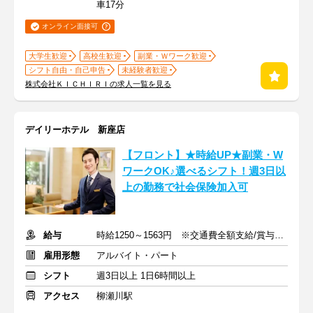
車17分
オンライン面接可
大学生歓迎
高校生歓迎
副業・Ｗワーク歓迎
シフト自由・自己申告
未経験者歓迎
株式会社ＫＩＣＨＩＲＩの求人一覧を見る
デイリーホテル 新座店
【フロント】★時給UP★副業・W
ワークOK♪選べるシフト！週3日以
上の勤務で社会保険加入可
給与
時給1250～1563円 ※交通費全額支給/賞与年2回
雇用形態
アルバイト・パート
シフト
週3日以上 1日6時間以上
アクセス
柳瀬川駅