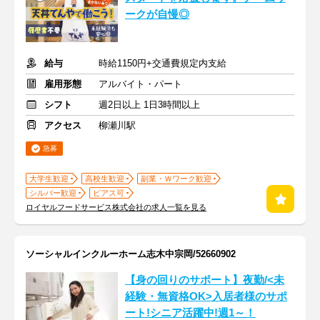
ークが自慢◎
給与
時給1150円+交通費規定内支給
雇用形態
アルバイト・パート
シフト
週2日以上 1日3時間以上
アクセス
柳瀬川駅
急募
大学生歓迎
高校生歓迎
副業・Ｗワーク歓迎
シルバー歓迎
ピアス可
ロイヤルフードサービス株式会社の求人一覧を見る
ソーシャルインクルーホーム志木中宗岡/52660902
【身の回りのサポート】夜勤/<未
経験・無資格OK>入居者様のサポ
ート!シニア活躍中!週1～！