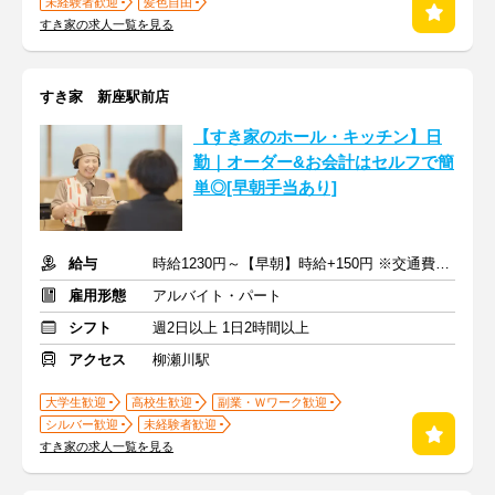
未経験者歓迎
髪色自由
すき家の求人一覧を見る
すき家 新座駅前店
【すき家のホール・キッチン】日
勤｜オーダー&お会計はセルフで簡
単◎[早朝手当あり]
給与
時給1230円～【早朝】時給+150円 ※交通費支給
雇用形態
アルバイト・パート
シフト
週2日以上 1日2時間以上
アクセス
柳瀬川駅
大学生歓迎
高校生歓迎
副業・Ｗワーク歓迎
シルバー歓迎
未経験者歓迎
すき家の求人一覧を見る