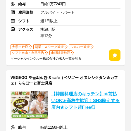
給与
日給1万7243円
雇用形態
アルバイト・パート
シフト
週1日以上
アクセス
柳瀬川駅
車12分
大学生歓迎
副業・Ｗワーク歓迎
シルバー歓迎
シフト自由・自己申告
未経験者歓迎
ソーシャルインクルー株式会社の求人一覧を見る
VEGEGO 오늘의식단 & cafe（ベジゴー オヌレシクタン＆カフ
ェ）ららぽーと富士見店
【韓国料理店のキッチン】≪前払
いOK≫高校生歓迎！SNS映えする
店内★シフト超Free◎
給与
時給1150円以上