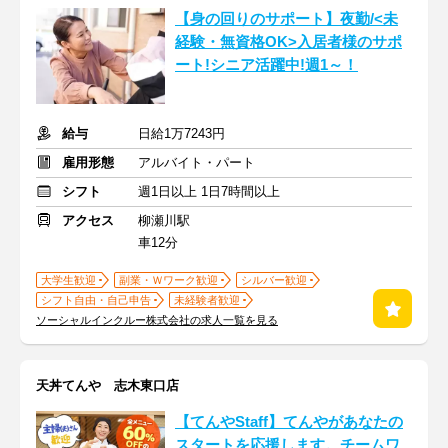
【身の回りのサポート】夜勤/<未
経験・無資格OK>入居者様のサポ
ート!シニア活躍中!週1～！
給与
日給1万7243円
雇用形態
アルバイト・パート
シフト
週1日以上 1日7時間以上
アクセス
柳瀬川駅
車12分
大学生歓迎
副業・Ｗワーク歓迎
シルバー歓迎
シフト自由・自己申告
未経験者歓迎
ソーシャルインクルー株式会社の求人一覧を見る
天丼てんや 志木東口店
【てんやStaff】てんやがあなたの
スタートを応援します。チームワ