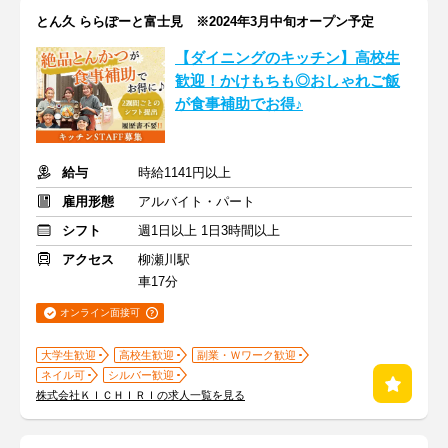
とん久 ららぽーと富士見 ※2024年3月中旬オープン予定
【ダイニングのキッチン】高校生
歓迎！かけもちも◎おしゃれご飯
が食事補助でお得♪
給与
時給1141円以上
雇用形態
アルバイト・パート
シフト
週1日以上 1日3時間以上
アクセス
柳瀬川駅
車17分
オンライン面接可
大学生歓迎
高校生歓迎
副業・Ｗワーク歓迎
ネイル可
シルバー歓迎
株式会社ＫＩＣＨＩＲＩの求人一覧を見る