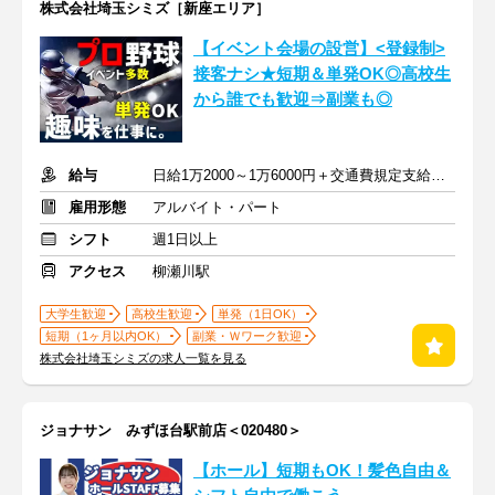
株式会社埼玉シミズ［新座エリア］
【イベント会場の設営】<登録制>
接客ナシ★短期＆単発OK◎高校生
から誰でも歓迎⇒副業も◎
給与
日給1万2000～1万6000円＋交通費規定支給 ※深夜割増含む
雇用形態
アルバイト・パート
シフト
週1日以上
アクセス
柳瀬川駅
大学生歓迎
高校生歓迎
単発（1日OK）
短期（1ヶ月以内OK）
副業・Ｗワーク歓迎
株式会社埼玉シミズの求人一覧を見る
ジョナサン みずほ台駅前店＜020480＞
【ホール】短期もOK！髪色自由＆