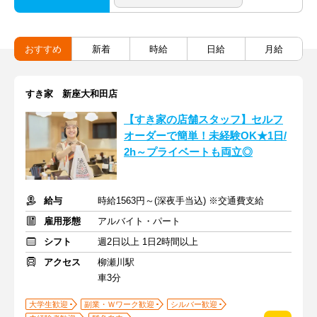
おすすめ
新着
時給
日給
月給
すき家 新座大和田店
【すき家の店舗スタッフ】セルフ
オーダーで簡単！未経験OK★1日/
2h～プライベートも両立◎
給与
時給1563円～(深夜手当込) ※交通費支給
雇用形態
アルバイト・パート
シフト
週2日以上 1日2時間以上
アクセス
柳瀬川駅
車3分
大学生歓迎
副業・Ｗワーク歓迎
シルバー歓迎