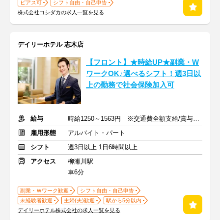
ピアス可
シフト自由・自己申告
株式会社コシダカの求人一覧を見る
デイリーホテル 志木店
【フロント】★時給UP★副業・W
ワークOK♪選べるシフト！週3日以
上の勤務で社会保険加入可
給与
時給1250～1563円 ※交通費全額支給/賞与年2回
雇用形態
アルバイト・パート
シフト
週3日以上 1日6時間以上
アクセス
柳瀬川駅
車6分
副業・Ｗワーク歓迎
シフト自由・自己申告
未経験者歓迎
主婦(夫)歓迎
駅から5分以内
デイリーホテル株式会社の求人一覧を見る