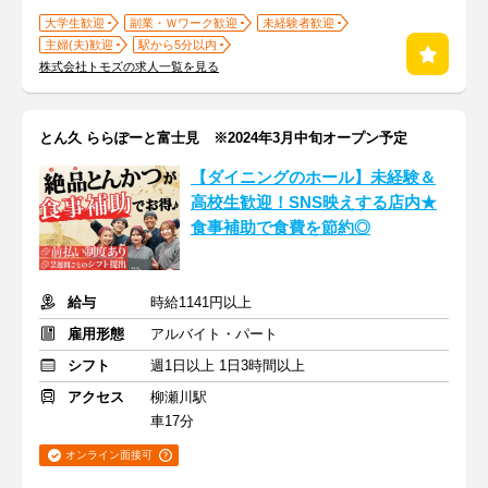
大学生歓迎
副業・Ｗワーク歓迎
未経験者歓迎
主婦(夫)歓迎
駅から5分以内
株式会社トモズの求人一覧を見る
とん久 ららぽーと富士見 ※2024年3月中旬オープン予定
【ダイニングのホール】未経験＆
高校生歓迎！SNS映えする店内★
食事補助で食費を節約◎
給与
時給1141円以上
雇用形態
アルバイト・パート
シフト
週1日以上 1日3時間以上
アクセス
柳瀬川駅
車17分
オンライン面接可