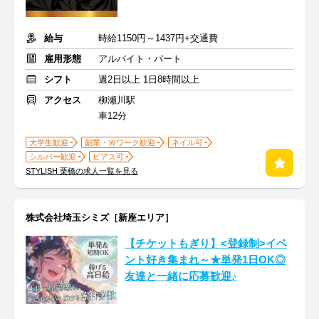
給与
時給1150円～1437円+交通費
雇用形態
アルバイト・パート
シフト
週2日以上 1日8時間以上
アクセス
柳瀬川駅
車12分
大学生歓迎
副業・Ｗワーク歓迎
ネイル可
シルバー歓迎
ピアス可
STYLISH 栗橋の求人一覧を見る
株式会社埼玉シミズ［新座エリア］
【チケットもぎり】<登録制>イベ
ント好き集まれ～★単発1日OK◎
友達と一緒に応募歓迎♪