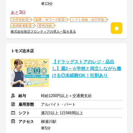
車13分
3
あと
日
大学生歓迎
副業・Ｗワーク歓迎
シフト自由・自己申告
未経験者歓迎
髪色自由
株式会社快活フロンティアの求人一覧を見る
トモズ志木店
【ドラッグストアのレジ・品出
し】週2～☆学校と両立しながら働
ける◎未経験OK！社割あり
給与
時給1200円以上＋交通費支給
雇用形態
アルバイト・パート
シフト
週2日以上 1日5時間以上
アクセス
柳瀬川駅
車5分