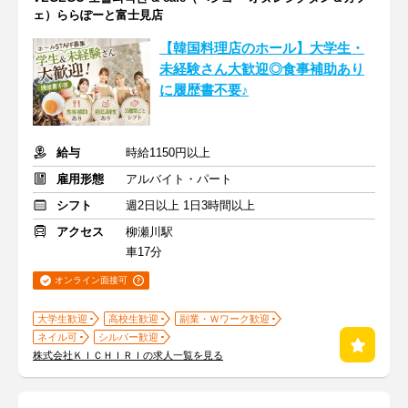
ェ）ららぽーと富士見店
【韓国料理店のホール】大学生・
未経験さん大歓迎◎食事補助あり
に履歴書不要♪
給与
時給1150円以上
雇用形態
アルバイト・パート
シフト
週2日以上 1日3時間以上
アクセス
柳瀬川駅
車17分
オンライン面接可
大学生歓迎
高校生歓迎
副業・Ｗワーク歓迎
ネイル可
シルバー歓迎
株式会社ＫＩＣＨＩＲＩの求人一覧を見る