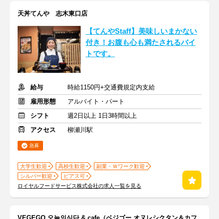
天丼てんや 志木東口店
【てんやStaff】美味しいまかない
付き！お腹も心も満たされるバイ
トです。
給与
時給1150円+交通費規定内支給
雇用形態
アルバイト・パート
シフト
週2日以上 1日3時間以上
アクセス
柳瀬川駅
急募
大学生歓迎
高校生歓迎
副業・Ｗワーク歓迎
シルバー歓迎
ピアス可
ロイヤルフードサービス株式会社の求人一覧を見る
VEGEGO 오늘의식단 & cafe（ベジゴー オヌレシクタン＆カフ