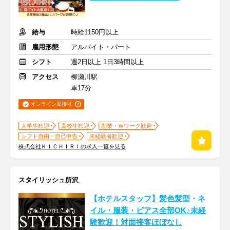
給与
時給1150円以上
雇用形態
アルバイト・パート
シフト
週2日以上 1日3時間以上
アクセス
柳瀬川駅
車17分
オンライン面接可
大学生歓迎
高校生歓迎
副業・Ｗワーク歓迎
シフト自由・自己申告
未経験者歓迎
株式会社ＫＩＣＨＩＲＩの求人一覧を見る
スタイリッシュ所沢
【ホテルスタッフ】髪色髪型・ネ
イル・服装・ピアス全部OK♪未経
験歓迎！対面接客ほぼなし