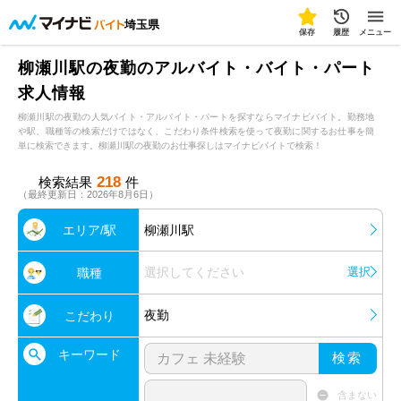
埼玉県
保存
履歴
メニュー
柳瀬川駅の夜勤のアルバイト・バイト・パート
求人情報
柳瀬川駅の夜勤の人気バイト・アルバイト・パートを探すならマイナビバイト。勤務地
や駅、職種等の検索だけではなく、こだわり条件検索を使って夜勤に関するお仕事を簡
単に検索できます。柳瀬川駅の夜勤のお仕事探しはマイナビバイトで検索！
218
検索結果
件
（最終更新日：2026年8月6日）
エリア/駅
柳瀬川駅
選択してください
選択
職種
夜勤
こだわり
キーワード
検索
含まない