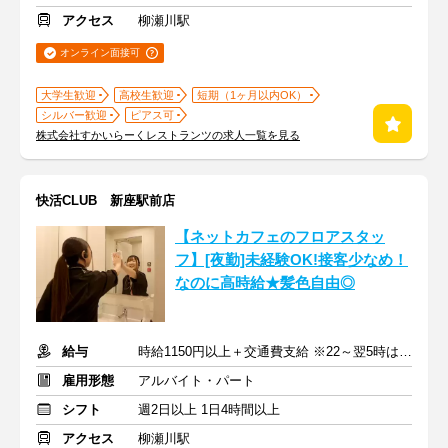
アクセス
柳瀬川駅
オンライン面接可
大学生歓迎
高校生歓迎
短期（1ヶ月以内OK）
シルバー歓迎
ピアス可
株式会社すかいらーくレストランツの求人一覧を見る
快活CLUB 新座駅前店
【ネットカフェのフロアスタッ
フ】[夜勤]未経験OK!接客少なめ！
なのに高時給★髪色自由◎
給与
時給1150円以上＋交通費支給 ※22～翌5時は時給1438円
雇用形態
アルバイト・パート
シフト
週2日以上 1日4時間以上
アクセス
柳瀬川駅