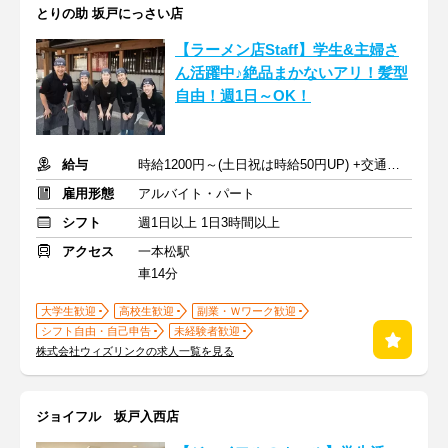
とりの助 坂戸にっさい店
【ラーメン店Staff】学生&主婦さ
ん活躍中♪絶品まかないアリ！髪型
自由！週1日～OK！
給与
時給1200円～(土日祝は時給50円UP) +交通費支給
雇用形態
アルバイト・パート
シフト
週1日以上 1日3時間以上
アクセス
一本松駅
車14分
大学生歓迎
高校生歓迎
副業・Ｗワーク歓迎
シフト自由・自己申告
未経験者歓迎
株式会社ウィズリンクの求人一覧を見る
ジョイフル 坂戸入西店