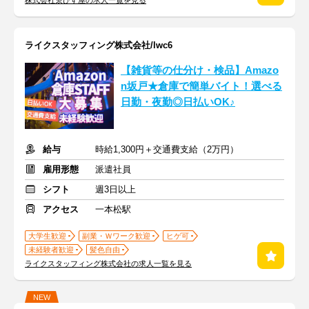
株式会社ゑびす屋の求人一覧を見る
ライクスタッフィング株式会社/lwc6
【雑貨等の仕分け・検品】Amazo
n坂戸★倉庫で簡単バイト！選べる
日勤・夜勤◎日払いOK♪
給与
時給1,300円＋交通費支給（2万円）
雇用形態
派遣社員
シフト
週3日以上
アクセス
一本松駅
大学生歓迎
副業・Ｗワーク歓迎
ヒゲ可
未経験者歓迎
髪色自由
ライクスタッフィング株式会社の求人一覧を見る
NEW