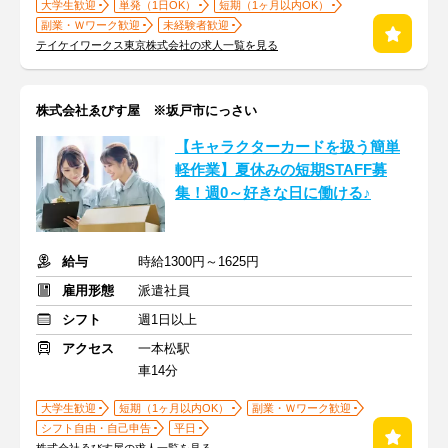
大学生歓迎
単発（1日OK）
短期（1ヶ月以内OK）
副業・Ｗワーク歓迎
未経験者歓迎
テイケイワークス東京株式会社の求人一覧を見る
株式会社ゑびす屋 ※坂戸市にっさい
【キャラクターカードを扱う簡単
軽作業】夏休みの短期STAFF募
集！週0～好きな日に働ける♪
給与
時給1300円～1625円
雇用形態
派遣社員
シフト
週1日以上
アクセス
一本松駅
車14分
大学生歓迎
短期（1ヶ月以内OK）
副業・Ｗワーク歓迎
シフト自由・自己申告
平日