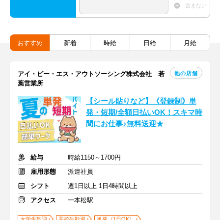
含まない
おすすめ
新着
時給
日給
月給
他の店舗
アイ・ビー・エス・アウトソーシング株式会社 若
葉営業所
【シール貼りなど】《登録制》単
発・短期/全額日払いOK！スキマ時
間にお仕事♪無料送迎★
給与
時給1150～1700円
雇用形態
派遣社員
シフト
週1日以上 1日4時間以上
アクセス
一本松駅
大学生歓迎
高校生歓迎
単発（1日OK）