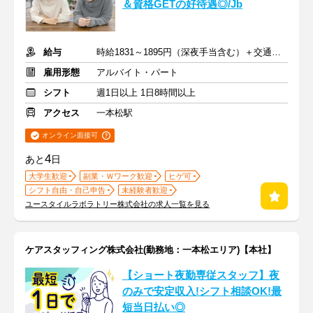
＆資格GETの好待遇◎/Jb
給与
時給1831～1895円（深夜手当含む）＋交通費支給
雇用形態
アルバイト・パート
シフト
週1日以上 1日8時間以上
アクセス
一本松駅
オンライン面接可
4
あと
日
大学生歓迎
副業・Ｗワーク歓迎
ヒゲ可
シフト自由・自己申告
未経験者歓迎
ユースタイルラボラトリー株式会社の求人一覧を見る
ケアスタッフィング株式会社(勤務地：一本松エリア)【本社】
【ショート夜勤専従スタッフ】夜
のみで安定収入!シフト相談OK!最
短当日払い◎