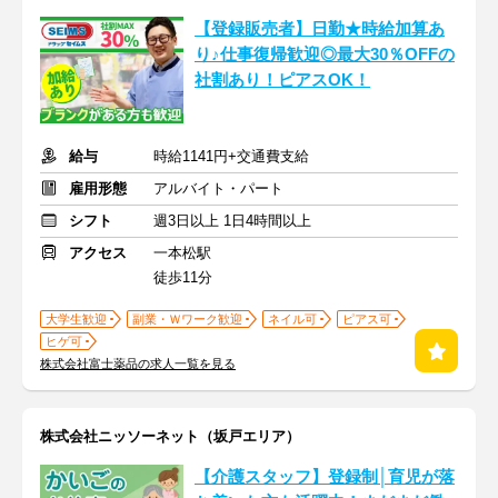
【登録販売者】日勤★時給加算あ
り♪仕事復帰歓迎◎最大30％OFFの
社割あり！ピアスOK！
給与
時給1141円+交通費支給
雇用形態
アルバイト・パート
シフト
週3日以上 1日4時間以上
アクセス
一本松駅
徒歩11分
大学生歓迎
副業・Ｗワーク歓迎
ネイル可
ピアス可
ヒゲ可
株式会社富士薬品の求人一覧を見る
株式会社ニッソーネット（坂戸エリア）
【介護スタッフ】登録制│育児が落