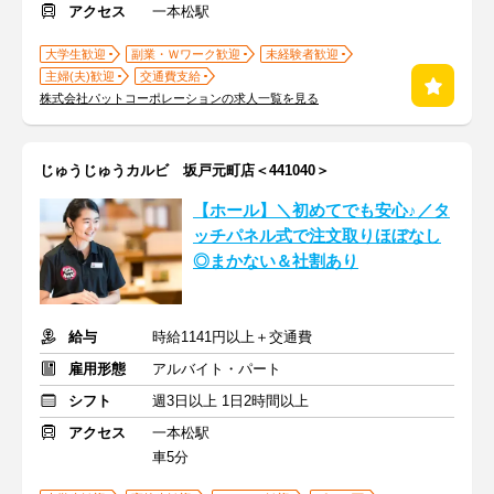
アクセス
一本松駅
大学生歓迎
副業・Ｗワーク歓迎
未経験者歓迎
主婦(夫)歓迎
交通費支給
株式会社パットコーポレーションの求人一覧を見る
じゅうじゅうカルビ 坂戸元町店＜441040＞
【ホール】＼初めてでも安心♪／タ
ッチパネル式で注文取りほぼなし
◎まかない＆社割あり
給与
時給1141円以上＋交通費
雇用形態
アルバイト・パート
シフト
週3日以上 1日2時間以上
アクセス
一本松駅
車5分