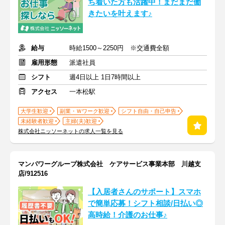
ち着いた方も活躍中！まだまだ働
きたいを叶えます♪
給与
時給1500～2250円 ※交通費全額
雇用形態
派遣社員
シフト
週4日以上 1日7時間以上
アクセス
一本松駅
大学生歓迎
副業・Ｗワーク歓迎
シフト自由・自己申告
未経験者歓迎
主婦(夫)歓迎
株式会社ニッソーネットの求人一覧を見る
マンパワーグループ株式会社 ケアサービス事業本部 川越支
店/912516
【入居者さんのサポート】スマホ
で簡単応募！シフト相談/日払い◎
高時給！介護のお仕事♪