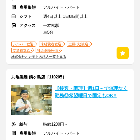
雇用形態
アルバイト・パート
シフト
週4日以上 1日8時間以上
アクセス
一本松駅
車5分
シルバー歓迎
未経験者歓迎
主婦(夫)歓迎
交通費支給
社会保険完備
株式会社オカモトの求人一覧を見る
丸亀製麺 鶴ヶ島店［110205］
【接客・調理】週1日～で無理なく
勤務◎希望曜日で固定もOK!!
給与
時給1200円～
雇用形態
アルバイト・パート