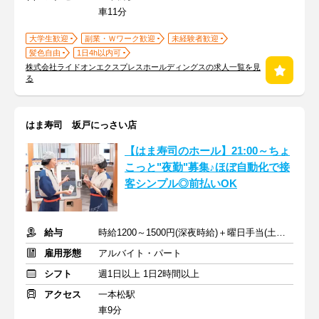
車11分
大学生歓迎
副業・Ｗワーク歓迎
未経験者歓迎
髪色自由
1日4h以内可
株式会社ライドオンエクスプレスホールディングスの求人一覧を見
る
はま寿司 坂戸にっさい店
【はま寿司のホール】21:00～ちょ
こっと"夜勤"募集♪ほぼ自動化で接
客シンプル◎前払いOK
給与
時給1200～1500円(深夜時給)＋曜日手当(土日祝+70円)
雇用形態
アルバイト・パート
シフト
週1日以上 1日2時間以上
アクセス
一本松駅
車9分