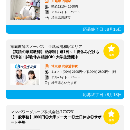
川越線
的場駅
時給1210～1360円
アルバイト・パート
埼玉県川越市
応募終了日：
8月15日
家庭教師のノーバス ※武蔵浦和駅エリア
【英語の家庭教師】登録制｜週1日～！夏休みだけも
◎帰省・試験休み相談OK♪大学生活躍中
埼京線
武蔵浦和駅
1コマ：[90分] 2100円~／[120分] 2800円~（時給1400円~）+交通費
アルバイト・パート
埼玉県さいたま市
応募終了日：
8月13日
マンパワーグループ株式会社/1707231
【一般事務】1800円◎大手メーカー◎土日休み◎サポ
ート事務