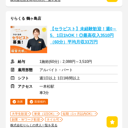
りらくる 鶴ヶ島店
【セラピスト】未経験歓迎！週0～
5、1日1hOK！◎最高収入3510円
（60分）平均月収33万円
給与
1施術(60分)：2,088円～3,510円
雇用形態
アルバイト・パート
シフト
週1日以上 1日1時間以上
アクセス
一本松駅
車3分
急募
面接確約
大学生歓迎
単発（1日OK）
短期（1ヶ月以内OK）
副業・Ｗワーク歓迎
ネイル可
株式会社りらくの求人一覧を見る