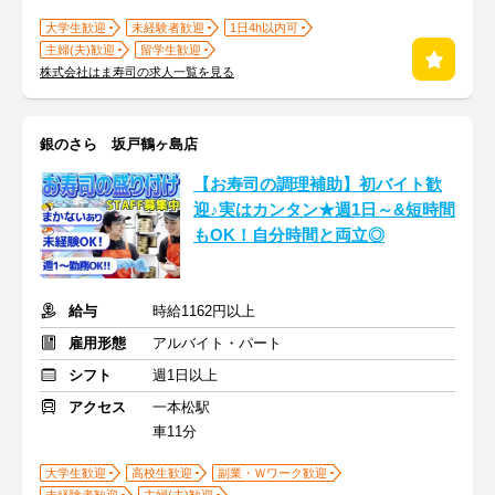
大学生歓迎
未経験者歓迎
1日4h以内可
主婦(夫)歓迎
留学生歓迎
株式会社はま寿司の求人一覧を見る
銀のさら 坂戸鶴ヶ島店
【お寿司の調理補助】初バイト歓
迎♪実はカンタン★週1日～&短時間
もOK！自分時間と両立◎
給与
時給1162円以上
雇用形態
アルバイト・パート
シフト
週1日以上
アクセス
一本松駅
車11分
大学生歓迎
高校生歓迎
副業・Ｗワーク歓迎