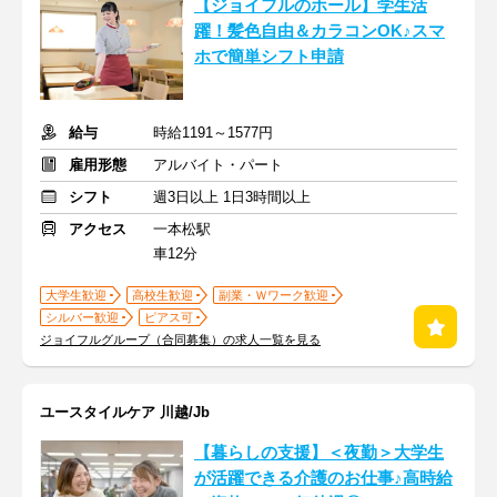
【ジョイフルのホール】学生活
躍！髪色自由＆カラコンOK♪スマ
ホで簡単シフト申請
給与
時給1191～1577円
雇用形態
アルバイト・パート
シフト
週3日以上 1日3時間以上
アクセス
一本松駅
車12分
大学生歓迎
高校生歓迎
副業・Ｗワーク歓迎
シルバー歓迎
ピアス可
ジョイフルグループ（合同募集）の求人一覧を見る
ユースタイルケア 川越/Jb
【暮らしの支援】＜夜勤＞大学生
が活躍できる介護のお仕事♪高時給