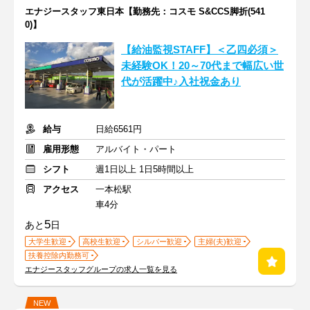
エナジースタッフ東日本【勤務先：コスモ S&CCS脚折(541
0)】
【給油監視STAFF】＜乙四必須＞
未経験OK！20～70代まで幅広い世
代が活躍中♪入社祝金あり
給与
日給6561円
雇用形態
アルバイト・パート
シフト
週1日以上 1日5時間以上
アクセス
一本松駅
車4分
5
あと
日
大学生歓迎
高校生歓迎
シルバー歓迎
主婦(夫)歓迎
扶養控除内勤務可
エナジースタッフグループの求人一覧を見る
NEW