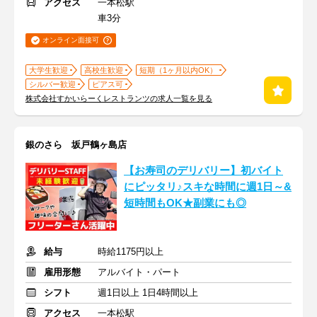
アクセス
一本松駅
車3分
オンライン面接可
大学生歓迎
高校生歓迎
短期（1ヶ月以内OK）
シルバー歓迎
ピアス可
株式会社すかいらーくレストランツの求人一覧を見る
銀のさら 坂戸鶴ヶ島店
【お寿司のデリバリー】初バイト
にピッタリ♪スキな時間に週1日～&
短時間もOK★副業にも◎
給与
時給1175円以上
雇用形態
アルバイト・パート
シフト
週1日以上 1日4時間以上
アクセス
一本松駅