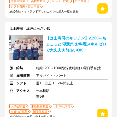
大学生歓迎
高校生歓迎
シルバー歓迎
ピアス可
シフト自由・自己申告
株式会社トマトアンドアソシエイツの求人一覧を見る
はま寿司 坂戸にっさい店
【はま寿司のキッチン】21:00～ち
ょこっと"夜勤"♪お料理スキルゼロ
で大丈夫★前払いOK！
給与
時給1200～1500円(深夜時給)＋曜日手当(土日祝+70円)
雇用形態
アルバイト・パート
シフト
週1日以上 1日2時間以上
アクセス
一本松駅
車9分
大学生歓迎
未経験者歓迎
1日4h以内可
主婦(夫)歓迎
留学生歓迎
株式会社はま寿司の求人一覧を見る