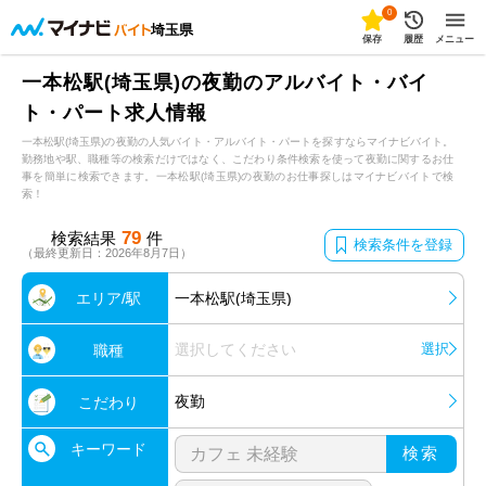
0
埼玉県
保存
履歴
メニュー
一本松駅(埼玉県)の夜勤のアルバイト・バイ
ト・パート求人情報
一本松駅(埼玉県)の夜勤の人気バイト・アルバイト・パートを探すならマイナビバイト。
勤務地や駅、職種等の検索だけではなく、こだわり条件検索を使って夜勤に関するお仕
事を簡単に検索できます。一本松駅(埼玉県)の夜勤のお仕事探しはマイナビバイトで検
索！
79
検索結果
件
検索条件を登録
（最終更新日：2026年8月7日）
エリア/駅
一本松駅(埼玉県)
選択してください
選択
職種
夜勤
こだわり
キーワード
検索