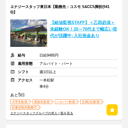
エナジースタッフ東日本【勤務先：コスモ S&CCS脚折(541
0)】
【給油監視STAFF】＜乙四必須＞
未経験OK！20～70代まで幅広い世
代が活躍中♪入社祝金あり
給与
日給9485円
雇用形態
アルバイト・パート
シフト
週1日以上
アクセス
一本松駅
車4分
5
あと
日
大学生歓迎
高校生歓迎
シルバー歓迎
主婦(夫)歓迎
扶養控除内勤務可
エナジースタッフグループの求人一覧を見る