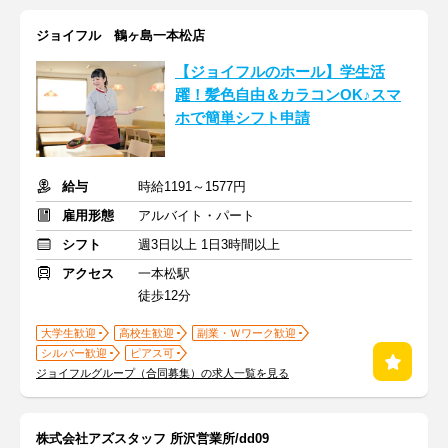
ジョイフル 鶴ヶ島一本松店
【ジョイフルのホール】学生活
躍！髪色自由＆カラコンOK♪スマ
ホで簡単シフト申請
給与
時給1191～1577円
雇用形態
アルバイト・パート
シフト
週3日以上 1日3時間以上
アクセス
一本松駅
徒歩12分
大学生歓迎
高校生歓迎
副業・Ｗワーク歓迎
シルバー歓迎
ピアス可
ジョイフルグループ（合同募集）の求人一覧を見る
株式会社アズスタッフ 所沢営業所/dd09