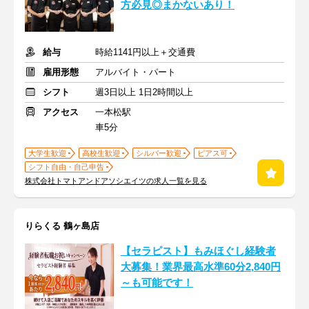
方必見◎まかないあり！
給与
時給1141円以上＋交通費
雇用形態
アルバイト・パート
シフト
週3日以上 1日2時間以上
アクセス
一本松駅
車5分
大学生歓迎
高校生歓迎
シルバー歓迎
ピアス可
シフト自由・自己申告
株式会社トマトアンドアソシエイツの求人一覧を見る
りらくる 鶴ヶ島店
【セラピスト】もみほぐし経験者
大募集！業界最高水準60分2,840円
～も可能です！