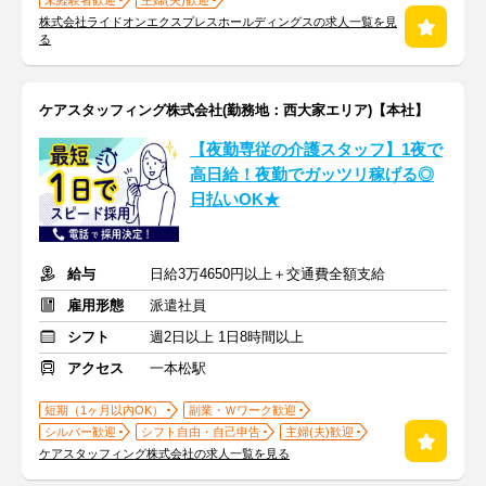
未経験者歓迎
主婦(夫)歓迎
株式会社ライドオンエクスプレスホールディングスの求人一覧を見
る
ケアスタッフィング株式会社(勤務地：西大家エリア)【本社】
【夜勤専従の介護スタッフ】1夜で
高日給！夜勤でガッツリ稼げる◎
日払いOK★
給与
日給3万4650円以上＋交通費全額支給
雇用形態
派遣社員
シフト
週2日以上 1日8時間以上
アクセス
一本松駅
短期（1ヶ月以内OK）
副業・Ｗワーク歓迎
シルバー歓迎
シフト自由・自己申告
主婦(夫)歓迎
ケアスタッフィング株式会社の求人一覧を見る