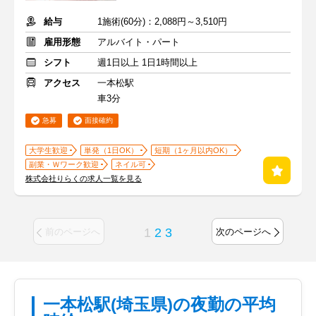
給与
1施術(60分)：2,088円～3,510円
雇用形態
アルバイト・パート
シフト
週1日以上 1日1時間以上
アクセス
一本松駅
車3分
急募
面接確約
大学生歓迎
単発（1日OK）
短期（1ヶ月以内OK）
副業・Ｗワーク歓迎
ネイル可
株式会社りらくの求人一覧を見る
1
2
3
前のページへ
次のページへ
一本松駅(埼玉県)の夜勤の平均