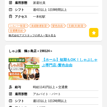
雇用形態
派遣社員
シフト
週4日以上 1日8時間以上
アクセス
一本松駅
シルバー歓迎
未経験者歓迎
髪色自由
主婦(夫)歓迎
交通費支給
株式会社アズスタッフの求人一覧を見る
しゃぶ葉 鶴ヶ島店＜198124＞
【ホール】短期もOK！しゃぶしゃ
ぶ専門店♪髪色自由
給与
時給1141円以上＋交通費
雇用形態
アルバイト・パート
シフト
週1日以上 1日2時間以上