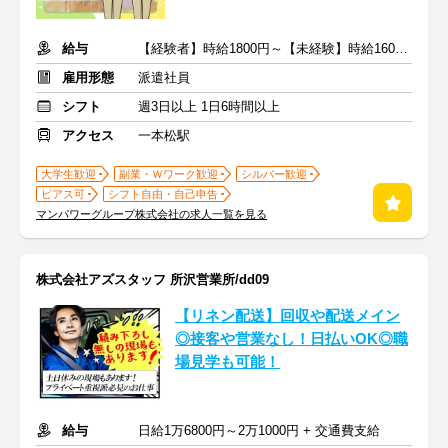
給与
【経験者】時給1800円～【未経験】時給1600円～ ※交通費全額
雇用形態
派遣社員
シフト
週3日以上 1日6時間以上
アクセス
一本松駅
大学生歓迎
副業・Ｗワーク歓迎
シルバー歓迎
ピアス可
シフト自由・自己申告
マンパワーグループ株式会社の求人一覧を見る
株式会社アズスタッフ 所沢営業所/dd09
【リネン配送】回収や配送メイン
◎接客や営業なし！日払いOK◎職
場見学も可能！
給与
日給1万6800円～2万1000円 + 交通費支給