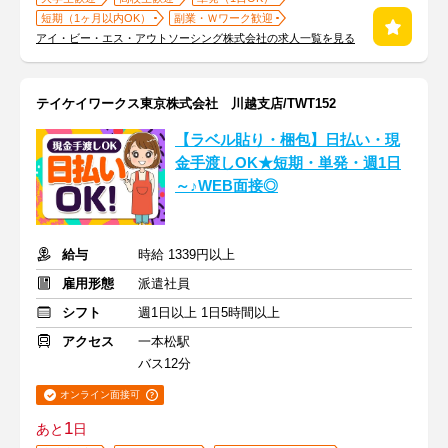
短期（1ヶ月以内OK）
副業・Ｗワーク歓迎
アイ・ビー・エス・アウトソーシング株式会社の求人一覧を見る
テイケイワークス東京株式会社 川越支店/TWT152
【ラベル貼り・梱包】日払い・現
金手渡しOK★短期・単発・週1日
～♪WEB面接◎
給与
時給 1339円以上
雇用形態
派遣社員
シフト
週1日以上 1日5時間以上
アクセス
一本松駅
バス12分
オンライン面接可
1
あと
日