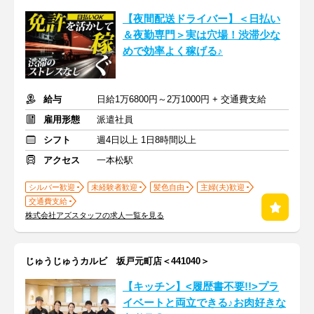
【夜間配送ドライバー】＜日払い
＆夜勤専門＞実は穴場！渋滞少な
めで効率よく稼げる♪
給与
日給1万6800円～2万1000円 + 交通費支給
雇用形態
派遣社員
シフト
週4日以上 1日8時間以上
アクセス
一本松駅
シルバー歓迎
未経験者歓迎
髪色自由
主婦(夫)歓迎
交通費支給
株式会社アズスタッフの求人一覧を見る
じゅうじゅうカルビ 坂戸元町店＜441040＞
【キッチン】<履歴書不要!!>プラ
イベートと両立できる♪お肉好きな