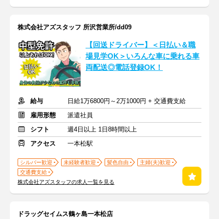
株式会社アズスタッフ 所沢営業所/dd09
【回送ドライバー】＜日払い＆職
場見学OK＞いろんな車に乗れる車
両配送◎電話登録OK！
給与
日給1万6800円～2万1000円 + 交通費支給
雇用形態
派遣社員
シフト
週4日以上 1日8時間以上
アクセス
一本松駅
シルバー歓迎
未経験者歓迎
髪色自由
主婦(夫)歓迎
交通費支給
株式会社アズスタッフの求人一覧を見る
ドラッグセイムス鶴ヶ島一本松店