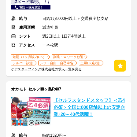
給与
日給1万8000円以上＋交通費全額支給
雇用形態
派遣社員
シフト
週2日以上 1日7時間以上
アクセス
一本松駅
短期（1ヶ月以内OK）
副業・Ｗワーク歓迎
シルバー歓迎
シフト自由・自己申告
主婦(夫)歓迎
ケアスタッフィング株式会社の求人一覧を見る
オカモト セルフ鶴ヶ島R407
【セルフスタンドスタッフ】＜乙4
必須＞全国に800店舗以上の安定企
業♪20～40代活躍！
給与
時給1320円～