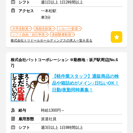
シフト
週1日以上 1日2時間以上
アクセス
一本松駅
車3分
大学生歓迎
高校生歓迎
シルバー歓迎
シフト自由・自己申告
未経験者歓迎
株式会社トリドールホールディングスの求人一覧を見る
株式会社パットコーポレーション ※勤務地：坂戸駅周辺[No.6
7]
【軽作業スタッフ】通販商品の検
品や箱詰めがメイン♪日払いOK！
日勤/夜勤同時募集！
給与
時給1300円～
雇用形態
派遣社員
シフト
週3日以上 1日8時間以上