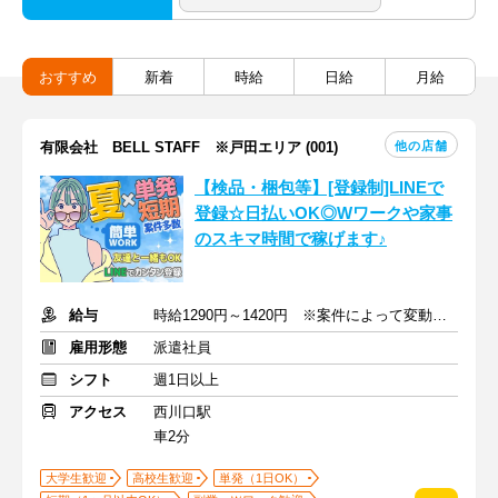
おすすめ
新着
時給
日給
月給
他の店舗
有限会社 BELL STAFF ※戸田エリア (001)
【検品・梱包等】[登録制]LINEで
登録☆日払いOK◎Wワークや家事
のスキマ時間で稼げます♪
給与
時給1290円～1420円 ※案件によって変動あり
雇用形態
派遣社員
シフト
週1日以上
アクセス
西川口駅
車2分
大学生歓迎
高校生歓迎
単発（1日OK）