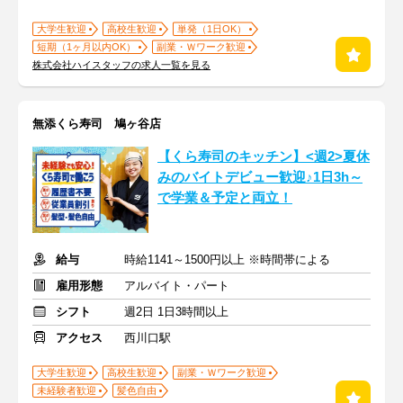
大学生歓迎
高校生歓迎
単発（1日OK）
短期（1ヶ月以内OK）
副業・Ｗワーク歓迎
株式会社ハイスタッフの求人一覧を見る
無添くら寿司 鳩ヶ谷店
【くら寿司のキッチン】<週2>夏休
みのバイトデビュー歓迎♪1日3h～
で学業＆予定と両立！
給与
時給1141～1500円以上 ※時間帯による
雇用形態
アルバイト・パート
シフト
週2日 1日3時間以上
アクセス
西川口駅
大学生歓迎
高校生歓迎
副業・Ｗワーク歓迎
未経験者歓迎
髪色自由