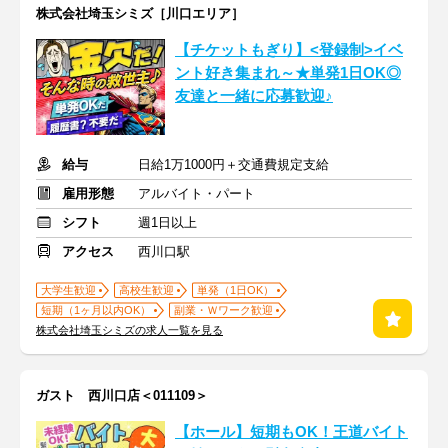
株式会社埼玉シミズ［川口エリア］
【チケットもぎり】<登録制>イベ
ント好き集まれ～★単発1日OK◎
友達と一緒に応募歓迎♪
給与
日給1万1000円＋交通費規定支給
雇用形態
アルバイト・パート
シフト
週1日以上
アクセス
西川口駅
大学生歓迎
高校生歓迎
単発（1日OK）
短期（1ヶ月以内OK）
副業・Ｗワーク歓迎
株式会社埼玉シミズの求人一覧を見る
ガスト 西川口店＜011109＞
【ホール】短期もOK！王道バイト