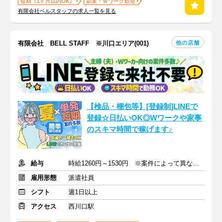
短期（1ヶ月以内OK）
副業・Ｗワーク歓迎
有限会社ベルスタッフの求人一覧を見る
他の店舗
有限会社 BELL STAFF ※川口エリア(001)
【検品・梱包等】[登録制]LINEで
登録☆日払いOK◎Wワークや家事
のスキマ時間で稼げます♪
給与
時給1260円～1530円 ※案件によって異なります。
雇用形態
派遣社員
シフト
週1日以上
アクセス
西川口駅