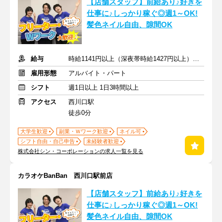
【店舗スタッフ】前給あり♪好きを
仕事に♪しっかり稼ぐ◎週1～OK!
髪色ネイル自由、隙間OK
給与
時給1141円以上（深夜帯時給1427円以上） ＋交通費支給
雇用形態
アルバイト・パート
シフト
週1日以上 1日3時間以上
アクセス
西川口駅
徒歩0分
大学生歓迎
副業・Ｗワーク歓迎
ネイル可
シフト自由・自己申告
未経験者歓迎
株式会社シン・コーポレーションの求人一覧を見る
カラオケBanBan 西川口駅前店
【店舗スタッフ】前給あり♪好きを
仕事に♪しっかり稼ぐ◎週1～OK!
髪色ネイル自由、隙間OK