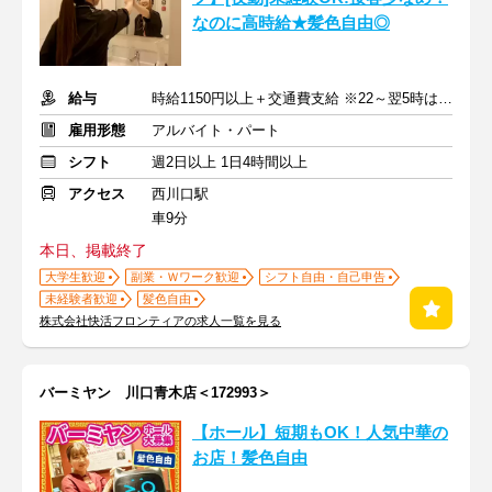
なのに高時給★髪色自由◎
給与
時給1150円以上＋交通費支給 ※22～翌5時は時給1438円
雇用形態
アルバイト・パート
シフト
週2日以上 1日4時間以上
アクセス
西川口駅
車9分
本日、掲載終了
大学生歓迎
副業・Ｗワーク歓迎
シフト自由・自己申告
未経験者歓迎
髪色自由
株式会社快活フロンティアの求人一覧を見る
バーミヤン 川口青木店＜172993＞
【ホール】短期もOK！人気中華の
お店！髪色自由