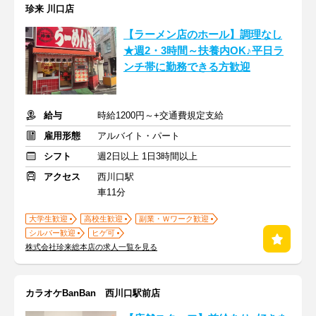
珍来 川口店
【ラーメン店のホール】調理なし
★週2・3時間～扶養内OK♪平日ラ
ンチ帯に勤務できる方歓迎
給与
時給1200円～+交通費規定支給
雇用形態
アルバイト・パート
シフト
週2日以上 1日3時間以上
アクセス
西川口駅
車11分
大学生歓迎
高校生歓迎
副業・Ｗワーク歓迎
シルバー歓迎
ヒゲ可
株式会社珍来総本店の求人一覧を見る
カラオケBanBan 西川口駅前店