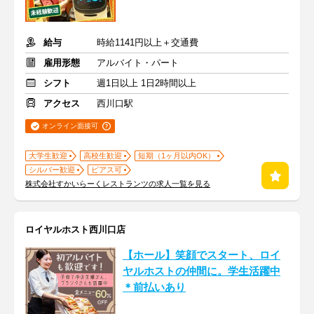
給与
時給1141円以上＋交通費
雇用形態
アルバイト・パート
シフト
週1日以上 1日2時間以上
アクセス
西川口駅
オンライン面接可
大学生歓迎
高校生歓迎
短期（1ヶ月以内OK）
シルバー歓迎
ピアス可
株式会社すかいらーくレストランツの求人一覧を見る
ロイヤルホスト西川口店
【ホール】笑顔でスタート、ロイ
ヤルホストの仲間に。学生活躍中
＊前払いあり