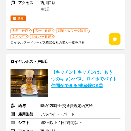
アクセス
西川口駅
車3分
急募
大学生歓迎
高校生歓迎
副業・Ｗワーク歓迎
ネイル可
シルバー歓迎
ロイヤルフードサービス株式会社の求人一覧を見る
ロイヤルホスト戸田店
【キッチン】キッチンは、もう一
つのキャンパス。ロイホでバイト
仲間ができる!未経験OK◎
給与
時給1200円+交通費規定内支給
雇用形態
アルバイト・パート
シフト
週2日以上 1日2時間以上