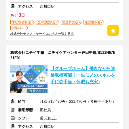
アクセス
西川口駅
3
あと
日
未経験者歓迎
主婦(夫)歓迎
交通費支給
履歴書不要
髪型自由
株式会社テクノ・サービスの求人一覧を見る
株式会社ニチイ学館 ニチイケアセンター戸田中町/B533N67E
31F01
【グループホーム】働きながら資
格取得可能！一生モノのスキルを
手に◎手当・休暇も充実♪
給与
月給 213,470円～231,470円（各種手当あり）
雇用形態
正社員
シフト
週5日以上
アクセス
西川口駅