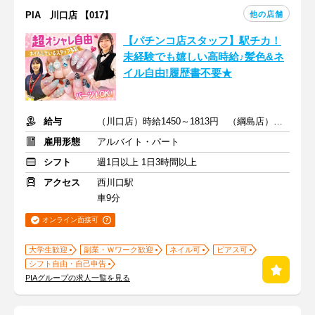
他の店舗
PIA 川口店 【017】
【パチンコ店スタッフ】駅チカ！
未経験でも嬉しい高時給♪髪色&ネ
イル自由!履歴書不要★
給与
（川口店）時給1450～1813円 （綱島店）時給1350～1668円
雇用形態
アルバイト・パート
シフト
週1日以上 1日3時間以上
アクセス
西川口駅
車9分
オンライン面接可
大学生歓迎
副業・Ｗワーク歓迎
ネイル可
ピアス可
シフト自由・自己申告
PIAグループの求人一覧を見る