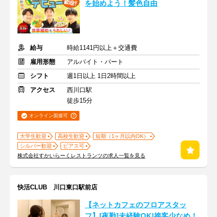
を始めよう！髪色自由
給与
時給1141円以上＋交通費
雇用形態
アルバイト・パート
シフト
週1日以上 1日2時間以上
アクセス
西川口駅
徒歩15分
オンライン面接可
大学生歓迎
高校生歓迎
短期（1ヶ月以内OK）
シルバー歓迎
ピアス可
株式会社すかいらーくレストランツの求人一覧を見る
快活CLUB 川口東口駅前店
【ネットカフェのフロアスタッ
フ】[夜勤]未経験OK!接客少なめ！