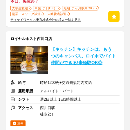
本日、掲載終了
大学生歓迎
単発（1日OK）
短期（1ヶ月以内OK）
副業・Ｗワーク歓迎
未経験者歓迎
テイケイワークス東京株式会社の求人一覧を見る
ロイヤルホスト西川口店
【キッチン】キッチンは、もう一
つのキャンパス。ロイホでバイト
仲間ができる!未経験OK◎
給与
時給1200円+交通費規定内支給
雇用形態
アルバイト・パート
シフト
週2日以上 1日3時間以上
アクセス
西川口駅
徒歩2分
急募