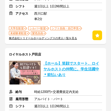
シフト
週1日以上 1日2時間以上
アクセス
西川口駅
車2分
大学生歓迎
シルバー歓迎
シフト自由・自己申告
未経験者歓迎
髪色自由
株式会社トリドールホールディングスの求人一覧を見る
ロイヤルホスト戸田店
【ホール】笑顔でスタート、ロイ
ヤルホストの仲間に。学生活躍中
＊前払いあり
給与
時給1200円+交通費規定内支給
雇用形態
アルバイト・パート
シフト
週2日以上 1日2時間以上