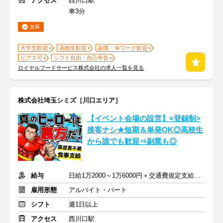
アクセス
西川口駅
車3分
急募
大学生歓迎
高校生歓迎
副業・Ｗワーク歓迎
ピアス可
シフト自由・自己申告
ロイヤルフードサービス株式会社の求人一覧を見る
株式会社埼玉シミズ［川口エリア］
【イベント会場の設営】<登録制>
接客ナシ★短期＆単発OK◎高校生
から誰でも歓迎⇒副業も◎
給与
日給1万2000～1万6000円＋交通費規定支給 ※深夜割増含む
雇用形態
アルバイト・パート
シフト
週1日以上
アクセス
西川口駅