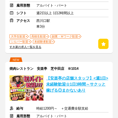
雇用形態
アルバイト・パート
シフト
週2日以上 1日2時間以上
アクセス
西川口駅
車3分
大学生歓迎
高校生歓迎
副業・Ｗワーク歓迎
シルバー歓迎
未経験者歓迎
すき家の求人一覧を見る
NEW
焼肉レストラン 安楽亭 芝中田店 ※1014
【安楽亭の店舗スタッフ】<週1日>
未経験歓迎☆1日3時間～サクッと
稼げる◎まかないあり
給与
時給1200円～ ＋交通費全額支給
雇用形態
アルバイト・パート