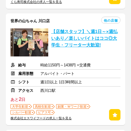
くら寿司株式会社の求人一覧を見る
他の店舗
世界の山ちゃん 川口店
【店舗スタッフ】＼週1日～×週払
いあり／楽しいバイトはココ◎大
学生・フリーター大歓迎!
給与
時給1150円～1438円 +交通費
雇用形態
アルバイト・パート
シフト
週1日以上 1日3時間以上
アクセス
西川口駅
2
あと
日
大学生歓迎
高校生歓迎
副業・Ｗワーク歓迎
シルバー歓迎
ピアス可
株式会社エスワイフードの求人一覧を見る