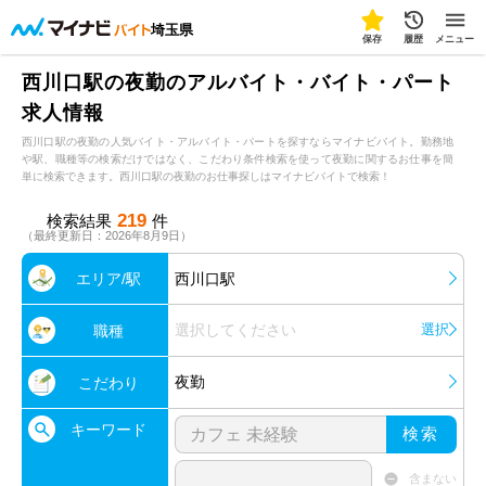
埼玉県
保存
履歴
メニュー
西川口駅の夜勤のアルバイト・バイト・パート
求人情報
西川口駅の夜勤の人気バイト・アルバイト・パートを探すならマイナビバイト。勤務地
や駅、職種等の検索だけではなく、こだわり条件検索を使って夜勤に関するお仕事を簡
単に検索できます。西川口駅の夜勤のお仕事探しはマイナビバイトで検索！
219
検索結果
件
（最終更新日：2026年8月9日）
エリア/駅
西川口駅
選択してください
選択
職種
夜勤
こだわり
キーワード
検索
含まない