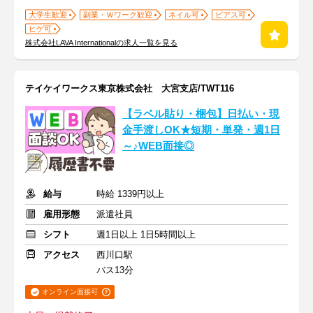
大学生歓迎
副業・Ｗワーク歓迎
ネイル可
ピアス可
ヒゲ可
株式会社LAVA Internationalの求人一覧を見る
テイケイワークス東京株式会社 大宮支店/TWT116
【ラベル貼り・梱包】日払い・現
金手渡しOK★短期・単発・週1日
～♪WEB面接◎
給与
時給 1339円以上
雇用形態
派遣社員
シフト
週1日以上 1日5時間以上
アクセス
西川口駅
バス13分
オンライン面接可