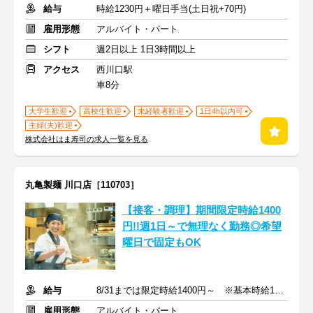
給与
時給1230円＋曜日手当(土日祝+70円)
雇用形態
アルバイト・パート
シフト
週2日以上 1日3時間以上
アクセス
西川口駅
車8分
大学生歓迎
高校生歓迎
未経験者歓迎
1日4h以内可
主婦(夫)歓迎
株式会社はま寿司の求人一覧を見る
丸亀製麺 川口店［110703］
【接客・調理】期間限定時給1400
円!!週1日～で無理なく勤務◎希望
曜日で固定もOK
給与
8/31までは限定時給1400円～ ※基本時給1200円～
雇用形態
アルバイト・パート