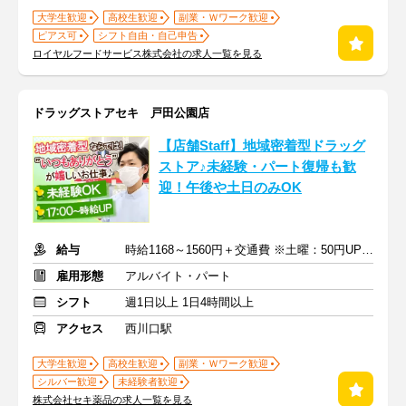
大学生歓迎
高校生歓迎
副業・Ｗワーク歓迎
ピアス可
シフト自由・自己申告
ロイヤルフードサービス株式会社の求人一覧を見る
ドラッグストアセキ 戸田公園店
【店舗Staff】地域密着型ドラッグ
ストア♪未経験・パート復帰も歓
迎！午後や土日のみOK
給与
時給1168～1560円＋交通費 ※土曜：50円UP/日曜・祝日：100円UP
雇用形態
アルバイト・パート
シフト
週1日以上 1日4時間以上
アクセス
西川口駅
大学生歓迎
高校生歓迎
副業・Ｗワーク歓迎
シルバー歓迎
未経験者歓迎
株式会社セキ薬品の求人一覧を見る