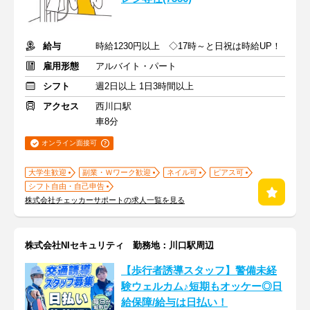
給与
時給1230円以上 ◇17時～と日祝は時給UP！
雇用形態
アルバイト・パート
シフト
週2日以上 1日3時間以上
アクセス
西川口駅
車8分
オンライン面接可
大学生歓迎
副業・Ｗワーク歓迎
ネイル可
ピアス可
シフト自由・自己申告
株式会社チェッカーサポートの求人一覧を見る
株式会社NIセキュリティ 勤務地：川口駅周辺
【歩行者誘導スタッフ】警備未経
験ウェルカム♪短期もオッケー◎日
給保障/給与は日払い！