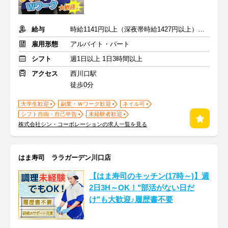
給与
時給1141円以上（深夜帯時給1427円以上） ＋交通費支給
雇用形態
アルバイト・パート
シフト
週1日以上 1日3時間以上
アクセス
西川口駅
徒歩0分
大学生歓迎
副業・Ｗワーク歓迎
ネイル可
シフト自由・自己申告
未経験者歓迎
株式会社シン・コーポレーションの求人一覧を見る
はま寿司 ララガーデン川口店
【はま寿司のキッチン(17時～)】週
2日3H～OK！"部活がない日だ
け"も大歓迎♪履歴書不要