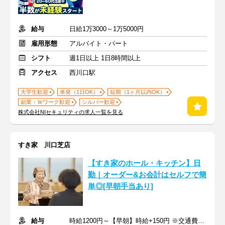
給与
日給1万3000～1万5000円
雇用形態
アルバイト・パート
シフト
週1日以上 1日8時間以上
アクセス
西川口駅
大学生歓迎
単発（1日OK）
短期（1ヶ月以内OK）
副業・Ｗワーク歓迎
シルバー歓迎
株式会社NIセキュリティの求人一覧を見る
すき家 川口芝店
【すき家のホール・キッチン】日
勤｜オーダー&お会計はセルフで簡
単◎[早朝手当あり]
給与
時給1200円～【早朝】時給+150円 ※交通費支給