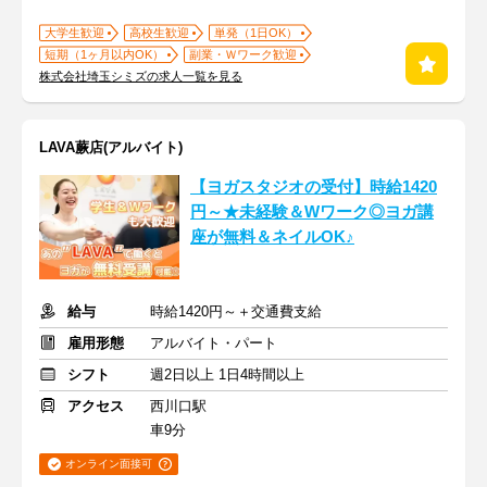
大学生歓迎
高校生歓迎
単発（1日OK）
短期（1ヶ月以内OK）
副業・Ｗワーク歓迎
株式会社埼玉シミズの求人一覧を見る
LAVA蕨店(アルバイト)
【ヨガスタジオの受付】時給1420
円～★未経験＆Wワーク◎ヨガ講
座が無料＆ネイルOK♪
給与
時給1420円～＋交通費支給
雇用形態
アルバイト・パート
シフト
週2日以上 1日4時間以上
アクセス
西川口駅
車9分
オンライン面接可