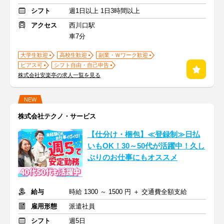
シフト
週1日以上 1日3時間以上
アクセス
西川口駅
車7分
大学生歓迎
高校生歓迎
副業・Ｗワーク歓迎
ピアス可
シフト自由・自己申告
株式会社安楽亭の求人一覧を見る
NEW
株式会社テクノ・サービス
【仕分け・梱包】≪登録制≫日払
いもOK！30～50代が活躍中！久し
ぶりのお仕事にもオススメ
給与
時給 1300 ～ 1500 円 ＋ 交通費全額支給
雇用形態
派遣社員
シフト
週5日