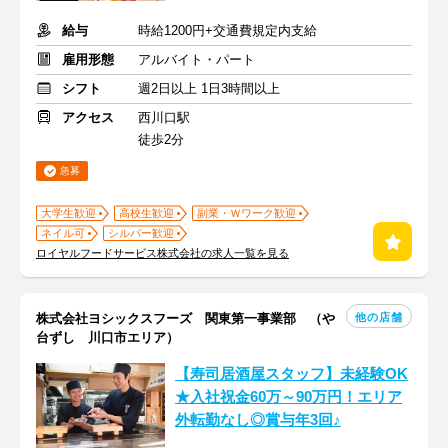
給与
時給1200円+交通費規定内支給
雇用形態
アルバイト・パート
シフト
週2日以上 1日3時間以上
アクセス
西川口駅
徒歩2分
急募
大学生歓迎
高校生歓迎
副業・Ｗワーク歓迎
ネイル可
シルバー歓迎
ロイヤルフードサービス株式会社の求人一覧を見る
他の店舗
株式会社ヨシックスフーズ 関東第一事業部 （や
台ずし 川口市エリア）
【寿司居酒屋スタッフ】未経験OK
★入社祝金60万～90万円！エリア
外転勤なし◎賞与年3回♪