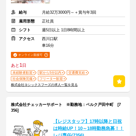
給与
月給32万3000円～＋賞与年3回
雇用形態
正社員
シフト
週5日以上 1日8時間以上
アクセス
西川口駅
車16分
オンライン面接可
1
あと
日
未経験者歓迎
駅から5分以内
交通費支給
社会保険完備
フリーター歓迎
株式会社ヨシックスフーズの求人一覧を見る
株式会社チェッカーサポート ※勤務地：ベルク戸田中町 [7
356]
【レジスタッフ】17時以降と日祝
は時給UP！10～18時勤務急募！！
レジ専任(7356)