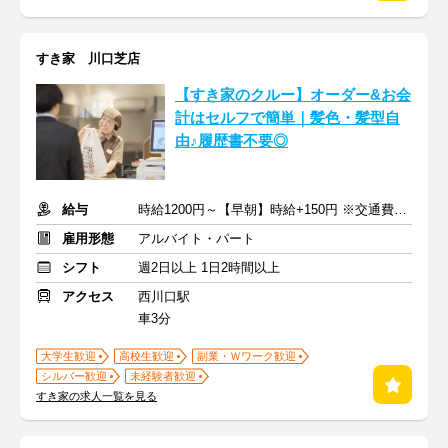
すき家 川口芝店
【すき家のクルー】オーダー&お会
計はセルフで簡単｜髪色・髪型自
由♪履歴書不要◎
給与
時給1200円～【早朝】時給+150円 ※交通費支給
雇用形態
アルバイト・パート
シフト
週2日以上 1日2時間以上
アクセス
西川口駅
車3分
大学生歓迎
高校生歓迎
副業・Ｗワーク歓迎
シルバー歓迎
未経験者歓迎
すき家の求人一覧を見る