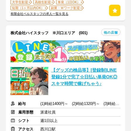
大学生歓迎
高校生歓迎
単発（1日OK）
短期（1ヶ月以内OK）
副業・Ｗワーク歓迎
有限会社ベルスタッフの求人一覧を見る
他の店舗
株式会社ハイスタッフ ※川口エリア (001)
【グッズの検品等】[登録制]LINE
登録1分で完了☆日払い単発OK◎
スキマ時間で稼げちゃう♪
給与
(1)時給1400円～ (2)時給1320円～ (3)時給1400円～
雇用形態
派遣社員
シフト
週1日以上
アクセス
西川口駅