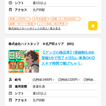
シフト
週1日以上
アクセス
北戸田駅
単発（1日OK）
大学生歓迎
短期（1ヶ月以内OK）
副業・Ｗワーク歓迎
シフト自由・自己申告
株式会社スタートポイントの求人一覧を見る
株式会社ハイスタッフ ※北戸田エリア (001)
【グッズの検品等】[登録制]LINE
登録1分で完了☆日払い単発OK◎
スキマ時間で稼げちゃう♪
給与
(1)時給1400円～ (2)時給1320円～ (3)時給1400円～
雇用形態
派遣社員
シフト
週1日以上
アクセス
北戸田駅