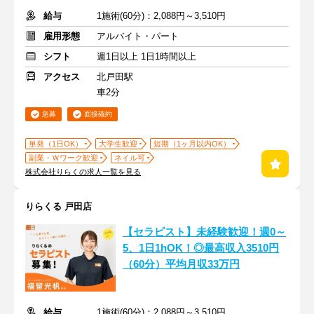
給与
1施術(60分)：2,088円～3,510円
雇用形態
アルバイト・パート
シフト
週1日以上 1日1時間以上
アクセス
北戸田駅
車2分
急募
面接確約
単発（1日OK）
大学生歓迎
短期（1ヶ月以内OK）
副業・Ｗワーク歓迎
ネイル可
株式会社りらくの求人一覧を見る
りらくる 戸田店
【セラピスト】未経験歓迎！週0～
5、1日1hOK！◎最高収入3510円
（60分）平均月収33万円
給与
1施術(60分)：2,088円～3,510円