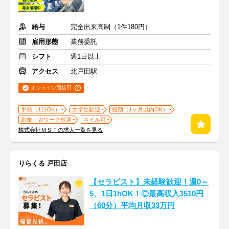
給与
完全出来高制（1件180円）
雇用形態
業務委託
シフト
週1日以上
アクセス
北戸田駅
オンライン面接可
単発（1日OK）
大学生歓迎
短期（1ヶ月以内OK）
副業・Ｗワーク歓迎
ネイル可
株式会社ＭＳＴの求人一覧を見る
りらくる 戸田店
【セラピスト】未経験歓迎！週0～
5、1日1hOK！◎最高収入3510円
（60分）平均月収33万円