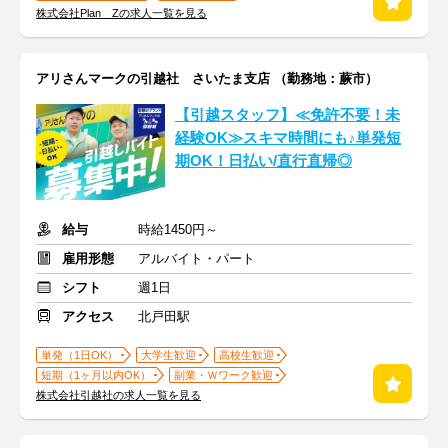
株式会社Plan Zの求人一覧を見る
アリさんマークの引越社 さいたま支店 （勤務地：蕨市）
【引越スタッフ】≪免許不要！未
経験OK≫スキマ時間にも♪単発短
期OK！日払い/直行直帰◎
給与
時給1450円～
雇用形態
アルバイト・パート
シフト
週1日
アクセス
北戸田駅
単発（1日OK）
大学生歓迎
高校生歓迎
短期（1ヶ月以内OK）
副業・Ｗワーク歓迎
株式会社引越社の求人一覧を見る