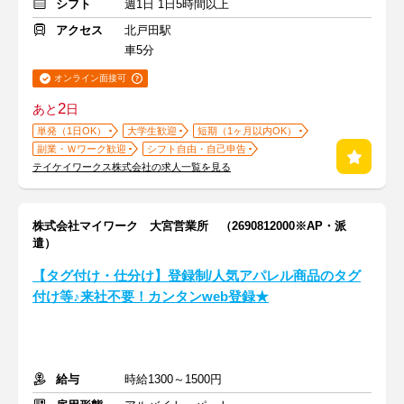
シフト
週1日 1日5時間以上
アクセス
北戸田駅
車5分
オンライン面接可
2
あと
日
単発（1日OK）
大学生歓迎
短期（1ヶ月以内OK）
副業・Ｗワーク歓迎
シフト自由・自己申告
テイケイワークス株式会社の求人一覧を見る
株式会社マイワーク 大宮営業所 （2690812000※AP・派
遣）
【タグ付け・仕分け】登録制/人気アパレル商品のタグ
付け等♪来社不要！カンタンweb登録★
給与
時給1300～1500円