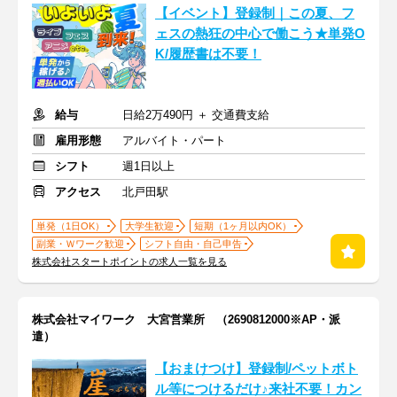
【イベント】登録制｜この夏、フ
ェスの熱狂の中心で働こう★単発O
K/履歴書は不要！
給与
日給2万490円 ＋ 交通費支給
雇用形態
アルバイト・パート
シフト
週1日以上
アクセス
北戸田駅
単発（1日OK）
大学生歓迎
短期（1ヶ月以内OK）
副業・Ｗワーク歓迎
シフト自由・自己申告
株式会社スタートポイントの求人一覧を見る
株式会社マイワーク 大宮営業所 （2690812000※AP・派
遣）
【おまけつけ】登録制/ペットボト
ル等につけるだけ♪来社不要！カン