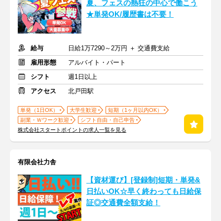
夏、フェスの熱狂の中心で働こう
★単発OK/履歴書は不要！
給与
日給1万7290～2万円 ＋ 交通費支給
雇用形態
アルバイト・パート
シフト
週1日以上
アクセス
北戸田駅
単発（1日OK）
大学生歓迎
短期（1ヶ月以内OK）
副業・Ｗワーク歓迎
シフト自由・自己申告
株式会社スタートポイントの求人一覧を見る
有限会社力舎
【資材運び】[登録制]短期・単発&
日払いOK☆早く終わっても日給保
証◎交通費全額支給！