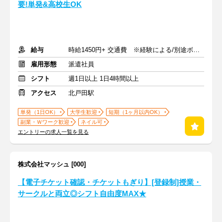
要!単発&高校生OK
給与
時給1450円+ 交通費 ※経験による/別途ボーナス支給あり
雇用形態
派遣社員
シフト
週1日以上 1日4時間以上
アクセス
北戸田駅
単発（1日OK）
大学生歓迎
短期（1ヶ月以内OK）
副業・Ｗワーク歓迎
ネイル可
エントリーの求人一覧を見る
株式会社マッシュ [000]
【電子チケット確認・チケットもぎり】[登録制]授業・
サークルと両立◎シフト自由度MAX★