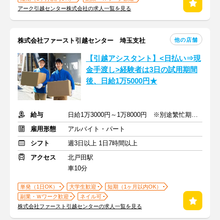
アーク引越センター株式会社の求人一覧を見る
他の店舗
株式会社ファースト引越センター 埼玉支社
【引越アシスタント】<日払い⇒現
金手渡し>経験者は3日の試用期間
後、日給1万5000円★
給与
日給1万3000円～1万8000円 ※別途繁忙期手当支給
雇用形態
アルバイト・パート
シフト
週3日以上 1日7時間以上
アクセス
北戸田駅
車10分
単発（1日OK）
大学生歓迎
短期（1ヶ月以内OK）
副業・Ｗワーク歓迎
ネイル可
株式会社ファースト引越センターの求人一覧を見る