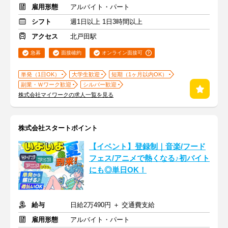
雇用形態
アルバイト・パート
シフト
週1日以上 1日3時間以上
アクセス
北戸田駅
急募
面接確約
オンライン面接可
単発（1日OK）
大学生歓迎
短期（1ヶ月以内OK）
副業・Ｗワーク歓迎
シルバー歓迎
株式会社マイワークの求人一覧を見る
株式会社スタートポイント
【イベント】登録制｜音楽/フード
フェス/アニメで熱くなる♪初バイト
にも◎単日OK！
給与
日給2万490円 ＋ 交通費支給
雇用形態
アルバイト・パート