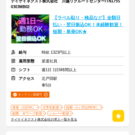
テイケイネクスト株式会社 川越リクルートセンター/TN175S
0303MB02
【ラベル貼り・検品など】全額日
払い・翌日振込OK！未経験歓迎！
短期・単発OK★
給与
時給 1323円以上
雇用形態
派遣社員
シフト
週1日 1日5時間以上
アクセス
北戸田駅
車5分
オンライン面接可
単発（1日OK）
大学生歓迎
短期（1ヶ月以内OK）
副業・Ｗワーク歓迎
シルバー歓迎
テイケイネクスト株式会社の求人一覧を見る