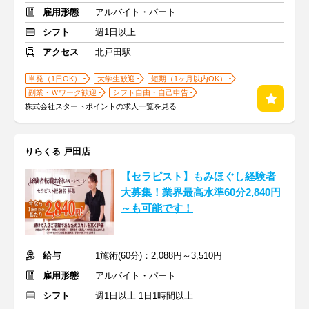
雇用形態
アルバイト・パート
シフト
週1日以上
アクセス
北戸田駅
単発（1日OK）
大学生歓迎
短期（1ヶ月以内OK）
副業・Ｗワーク歓迎
シフト自由・自己申告
株式会社スタートポイントの求人一覧を見る
りらくる 戸田店
【セラピスト】もみほぐし経験者
大募集！業界最高水準60分2,840円
～も可能です！
給与
1施術(60分)：2,088円～3,510円
雇用形態
アルバイト・パート
シフト
週1日以上 1日1時間以上