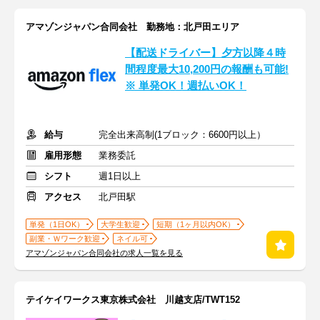
アマゾンジャパン合同会社 勤務地：北戸田エリア
【配送ドライバー】夕方以降４時
間程度最大10,200円の報酬も可能!
※ 単発OK！週払いOK！
給与
完全出来高制(1ブロック：6600円以上）
雇用形態
業務委託
シフト
週1日以上
アクセス
北戸田駅
単発（1日OK）
大学生歓迎
短期（1ヶ月以内OK）
副業・Ｗワーク歓迎
ネイル可
アマゾンジャパン合同会社の求人一覧を見る
テイケイワークス東京株式会社 川越支店/TWT152