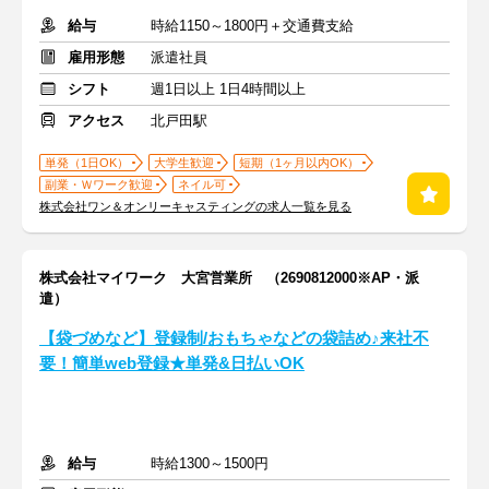
給与
時給1150～1800円＋交通費支給
雇用形態
派遣社員
シフト
週1日以上 1日4時間以上
アクセス
北戸田駅
単発（1日OK）
大学生歓迎
短期（1ヶ月以内OK）
副業・Ｗワーク歓迎
ネイル可
株式会社ワン＆オンリーキャスティングの求人一覧を見る
株式会社マイワーク 大宮営業所 （2690812000※AP・派
遣）
【袋づめなど】登録制/おもちゃなどの袋詰め♪来社不
要！簡単web登録★単発&日払いOK
給与
時給1300～1500円