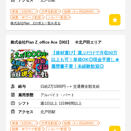
アクセス
北戸田駅
単発（1日OK）
大学生歓迎
短期（1ヶ月以内OK）
副業・Ｗワーク歓迎
シルバー歓迎
株式会社Plan Zの求人一覧を見る
株式会社Plan Z_office Ace【002】 ※北戸田エリア
【資材運び】運ぶだけで月収50万
以上も可！単発OK◎現金手渡し★
履歴書不要！未経験歓迎◎
給与
日給2万1000円～+ 交通費全額支給
雇用形態
アルバイト・パート
シフト
週1日以上 1日8時間以上
アクセス
北戸田駅
単発（1日OK）
大学生歓迎
短期（1ヶ月以内OK）
副業・Ｗワーク歓迎
シルバー歓迎