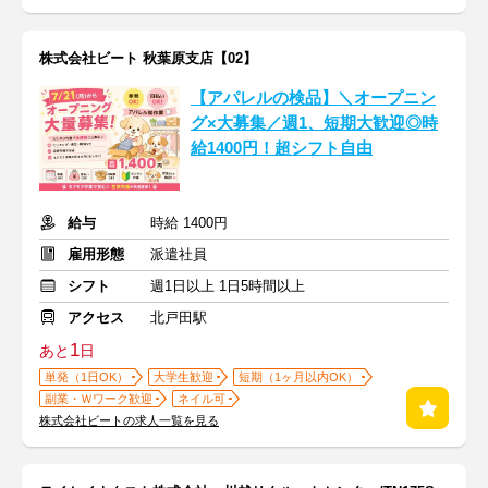
株式会社ビート 秋葉原支店【02】
【アパレルの検品】＼オープニン
グ×大募集／週1、短期大歓迎◎時
給1400円！超シフト自由
給与
時給 1400円
雇用形態
派遣社員
シフト
週1日以上 1日5時間以上
アクセス
北戸田駅
1
あと
日
単発（1日OK）
大学生歓迎
短期（1ヶ月以内OK）
副業・Ｗワーク歓迎
ネイル可
株式会社ビートの求人一覧を見る