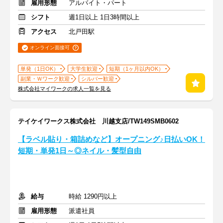
雇用形態
アルバイト・パート
シフト
週1日以上 1日3時間以上
アクセス
北戸田駅
オンライン面接可
単発（1日OK）
大学生歓迎
短期（1ヶ月以内OK）
副業・Ｗワーク歓迎
シルバー歓迎
株式会社マイワークの求人一覧を見る
テイケイワークス株式会社 川越支店/TW149SMB0602
【ラベル貼り・箱詰めなど】オープニング♪日払いOK！
短期・単発1日～◎ネイル・髪型自由
給与
時給 1290円以上
雇用形態
派遣社員