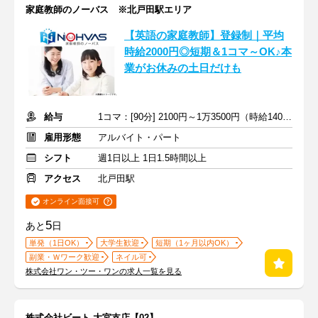
家庭教師のノーバス ※北戸田駅エリア
【英語の家庭教師】登録制｜平均
時給2000円◎短期＆1コマ～OK♪本
業がお休みの土日だけも
給与
1コマ：[90分] 2100円～1万3500円（時給1400円～9000円）+交通費
雇用形態
アルバイト・パート
シフト
週1日以上 1日1.5時間以上
アクセス
北戸田駅
オンライン面接可
5
あと
日
単発（1日OK）
大学生歓迎
短期（1ヶ月以内OK）
副業・Ｗワーク歓迎
ネイル可
株式会社ワン・ツー・ワンの求人一覧を見る
株式会社ビート 大宮支店【02】