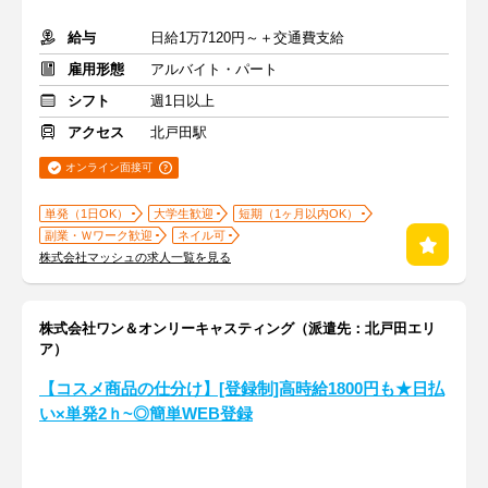
給与
日給1万7120円～＋交通費支給
雇用形態
アルバイト・パート
シフト
週1日以上
アクセス
北戸田駅
オンライン面接可
単発（1日OK）
大学生歓迎
短期（1ヶ月以内OK）
副業・Ｗワーク歓迎
ネイル可
株式会社マッシュの求人一覧を見る
株式会社ワン＆オンリーキャスティング（派遣先：北戸田エリ
ア）
【コスメ商品の仕分け】[登録制]高時給1800円も★日払
い×単発2ｈ~◎簡単WEB登録