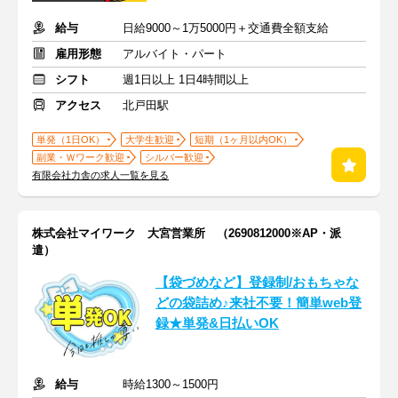
給与
日給9000～1万5000円＋交通費全額支給
雇用形態
アルバイト・パート
シフト
週1日以上 1日4時間以上
アクセス
北戸田駅
単発（1日OK）
大学生歓迎
短期（1ヶ月以内OK）
副業・Ｗワーク歓迎
シルバー歓迎
有限会社力舎の求人一覧を見る
株式会社マイワーク 大宮営業所 （2690812000※AP・派
遣）
【袋づめなど】登録制/おもちゃな
どの袋詰め♪来社不要！簡単web登
録★単発&日払いOK
給与
時給1300～1500円