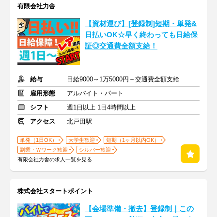
有限会社力舎
【資材運び】[登録制]短期・単発&
日払いOK☆早く終わっても日給保
証◎交通費全額支給！
給与
日給9000～1万5000円＋交通費全額支給
雇用形態
アルバイト・パート
シフト
週1日以上 1日4時間以上
アクセス
北戸田駅
単発（1日OK）
大学生歓迎
短期（1ヶ月以内OK）
副業・Ｗワーク歓迎
シルバー歓迎
有限会社力舎の求人一覧を見る
株式会社スタートポイント
【会場準備・撤去】登録制｜この