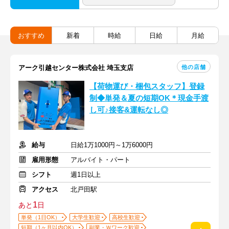
おすすめ
新着
時給
日給
月給
他の店舗
アーク引越センター株式会社 埼玉支店
【荷物運び・梱包スタッフ】登録
制◆単発＆夏の短期OK＊現金手渡
し可♪接客&運転なし◎
給与
日給1万1000円～1万6000円
雇用形態
アルバイト・パート
シフト
週1日以上
アクセス
北戸田駅
1
あと
日
単発（1日OK）
大学生歓迎
高校生歓迎
短期（1ヶ月以内OK）
副業・Ｗワーク歓迎