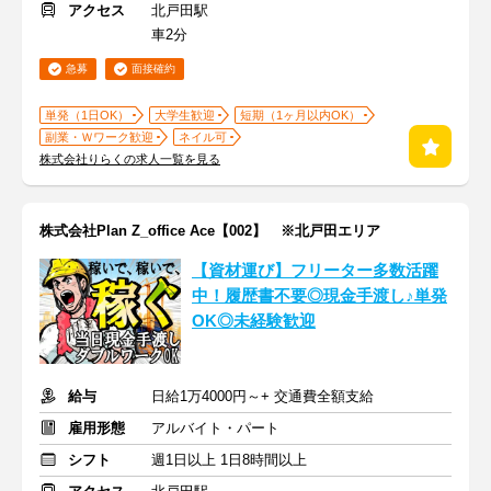
アクセス
北戸田駅
車2分
急募
面接確約
単発（1日OK）
大学生歓迎
短期（1ヶ月以内OK）
副業・Ｗワーク歓迎
ネイル可
株式会社りらくの求人一覧を見る
株式会社Plan Z_office Ace【002】 ※北戸田エリア
【資材運び】フリーター多数活躍
中！履歴書不要◎現金手渡し♪単発
OK◎未経験歓迎
給与
日給1万4000円～+ 交通費全額支給
雇用形態
アルバイト・パート
シフト
週1日以上 1日8時間以上