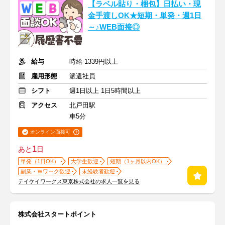
【ラベル貼り・梱包】日払い・現
金手渡しOK★短期・単発・週1日
～♪WEB面接◎
給与
時給 1339円以上
雇用形態
派遣社員
シフト
週1日以上 1日5時間以上
アクセス
北戸田駅
車5分
オンライン面接可
1
あと
日
単発（1日OK）
大学生歓迎
短期（1ヶ月以内OK）
副業・Ｗワーク歓迎
未経験者歓迎
テイケイワークス東京株式会社の求人一覧を見る
株式会社スタートポイント