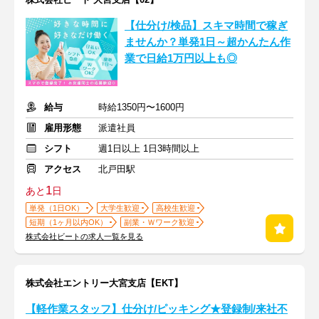
【仕分け/検品】スキマ時間で稼ぎ
ませんか？単発1日～超かんたん作
業で日給1万円以上も◎
給与
時給1350円〜1600円
雇用形態
派遣社員
シフト
週1日以上 1日3時間以上
アクセス
北戸田駅
1
あと
日
単発（1日OK）
大学生歓迎
高校生歓迎
短期（1ヶ月以内OK）
副業・Ｗワーク歓迎
株式会社ビートの求人一覧を見る
株式会社エントリー大宮支店【EKT】
【軽作業スタッフ】仕分け/ピッキング★登録制/来社不