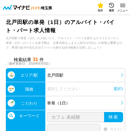
埼玉県
保存
履歴
メニュー
北戸田駅の単発（1日）のアルバイト・バイ
ト・パート求人情報
北戸田駅で単発（1日）の人気バイト・アルバイト・パートを探すならマイナビバイト。
単発（1日）のバイトを探す際は、仕事内容をふまえた給与や日払いの有無が重要なの
で、希望の給与や支払方法でバイトを探せる給与検索を活用しましょう！
31
検索結果
件
（最終更新日：2026年8月8日）
エリア/駅
北戸田駅
選択してください
選択
職種
単発（1日）
こだわり
キーワード
検索
含まない