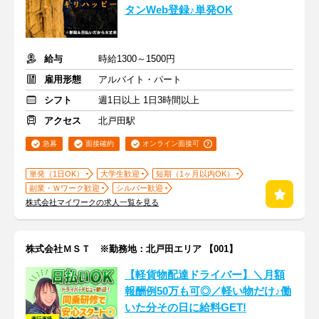
タンWeb登録♪単発OK
給与
時給1300～1500円
雇用形態
アルバイト・パート
シフト
週1日以上 1日3時間以上
アクセス
北戸田駅
急募
面接確約
オンライン面接可
単発（1日OK）
大学生歓迎
短期（1ヶ月以内OK）
副業・Ｗワーク歓迎
シルバー歓迎
株式会社マイワークの求人一覧を見る
株式会社ＭＳＴ ※勤務地：北戸田エリア 【001】
【軽貨物配達ドライバー】＼月額
報酬例50万も可◎／軽い物だけ♪働
いた分その日に給料GET!