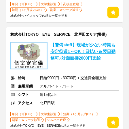
単発（1日OK）
大学生歓迎
高校生歓迎
短期（1ヶ月以内OK）
副業・Ｗワーク歓迎
株式会社ハイスタッフの求人一覧を見る
株式会社TOKYO EYE SERVICE＿北戸田エリア(警備)
【警備staff】現場が少ない時期も
安定◎週1～OK！日払い＆翌日勤
務可♪対面面接2000円支給
給与
日給9900円～30700円＋交通費全額支給
雇用形態
アルバイト・パート
シフト
週1日以上
アクセス
北戸田駅
単発（1日OK）
大学生歓迎
短期（1ヶ月以内OK）
副業・Ｗワーク歓迎
シルバー歓迎
株式会社TOKYO EYE SERVICEの求人一覧を見る