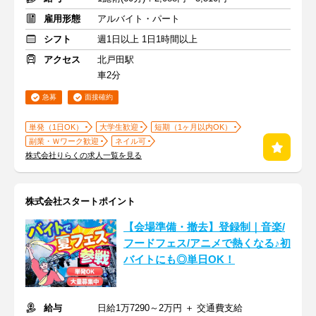
雇用形態
アルバイト・パート
シフト
週1日以上 1日1時間以上
アクセス
北戸田駅
車2分
急募
面接確約
単発（1日OK）
大学生歓迎
短期（1ヶ月以内OK）
副業・Ｗワーク歓迎
ネイル可
株式会社りらくの求人一覧を見る
株式会社スタートポイント
【会場準備・撤去】登録制｜音楽/
フードフェス/アニメで熱くなる♪初
バイトにも◎単日OK！
給与
日給1万7290～2万円 ＋ 交通費支給