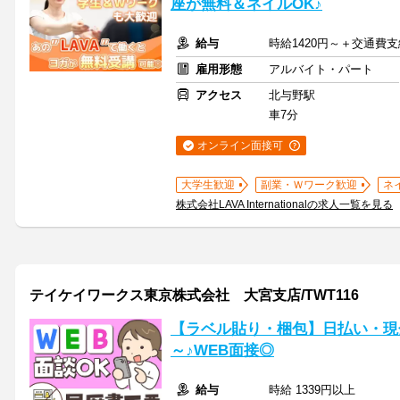
座が無料＆ネイルOK♪
給与
時給1420円～＋交通費支
雇用形態
アルバイト・パート
アクセス
北与野駅
車7分
オンライン面接可
大学生歓迎
副業・Ｗワーク歓迎
ネ
株式会社LAVA Internationalの求人一覧を見る
テイケイワークス東京株式会社 大宮支店/TWT116
【ラベル貼り・梱包】日払い・現
～♪WEB面接◎
給与
時給 1339円以上