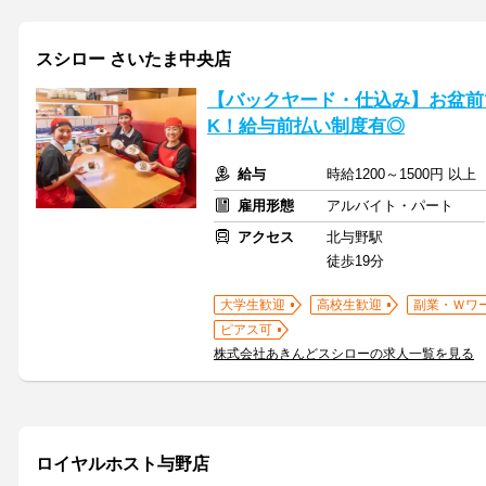
スシロー さいたま中央店
【バックヤード・仕込み】お盆前
K！給与前払い制度有◎
給与
時給1200～1500円 以
雇用形態
アルバイト・パート
アクセス
北与野駅
徒歩19分
大学生歓迎
高校生歓迎
副業・Ｗワ
ピアス可
株式会社あきんどスシローの求人一覧を見る
ロイヤルホスト与野店