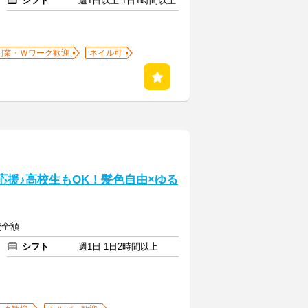
シフト
週1日以上 1日1時間以上
副業・Ｗワーク歓迎
ネイル可
ト応援♪高校生もOK！髪色自由×ゆる
費全額
シフト
週1日 1日2時間以上