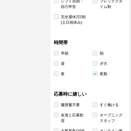
シフト自由・
フレックスタ
自己申告
イム制
完全週休2日制
(土日祝休み)
時間帯
早朝
朝
昼
夕方
夜
夜勤
応募時に嬉しい
履歴書不要
すぐ働ける
友達と応募歓
オープニング
迎
スタッフ
大量募集(10名
オンライン面