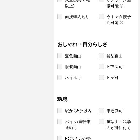
以上)
接可能
面接確約あり
今すぐ面接予
約可能
おしゃれ・自分らしさ
髪色自由
髪型自由
服装自由
ピアス可
ネイル可
ヒゲ可
環境
駅から5分以内
車通勤可
バイク/自転車
英語力・語学
通勤可
力が身に付く
PCスキルが身