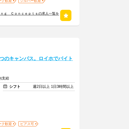
ーク歓迎
シルバー歓迎
ｉｎｇ Ｃｏｎｃｅｐｔｓの求人一覧を
つのキャンパス。ロイホでバイト
内支給
シフト
週2日以上 1日3時間以上
ーク歓迎
ピアス可