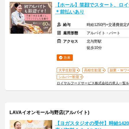
【ホール】笑顔でスタート、ロイ
＊前払いあり
給与
時給1250円+交通費規定
雇用形態
アルバイト・パート
アクセス
北与野駅
徒歩10分
急募
大学生歓迎
高校生歓迎
副業・Ｗワ
シルバー歓迎
ロイヤルフードサービス株式会社の求人一覧
LAVAイオンモール与野店(アルバイト)
【ヨガスタジオの受付】時給142