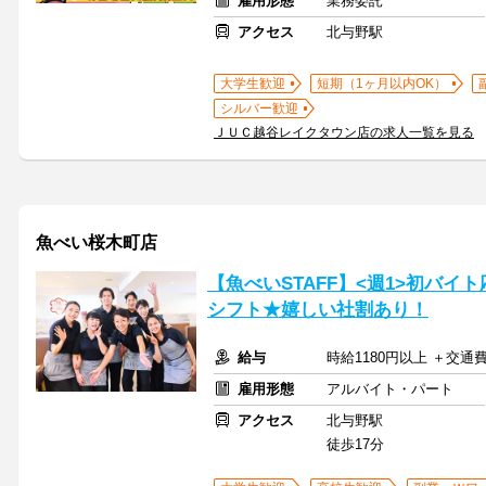
雇用形態
業務委託
アクセス
北与野駅
大学生歓迎
短期（1ヶ月以内OK）
シルバー歓迎
ＪＵＣ越谷レイクタウン店の求人一覧を見る
魚べい桜木町店
【魚べいSTAFF】<週1>初バイ
シフト★嬉しい社割あり！
給与
時給1180円以上 ＋交通
雇用形態
アルバイト・パート
アクセス
北与野駅
徒歩17分