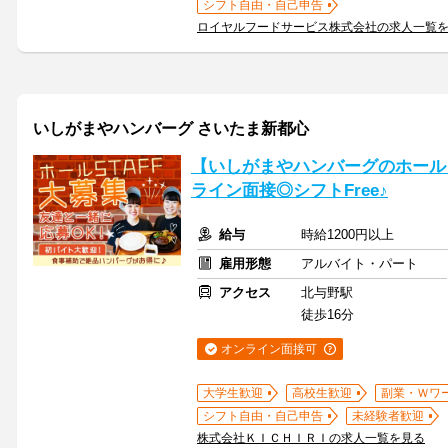
シフト自由・自己申告
ロイヤルフードサービス株式会社の求人一覧
いしがまやハンバーグ さいたま新都心
【いしがまやハンバーグのホール
ライン面接◎シフトFree♪
給与
時給1200円以上
雇用形態
アルバイト・パート
アクセス
北与野駅
徒歩16分
オンライン面接可
大学生歓迎
高校生歓迎
副業・Ｗワ
シフト自由・自己申告
未経験者歓迎
株式会社ＫＩＣＨＩＲＩの求人一覧を見る