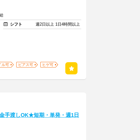
給
シフト
週2日以上 1日4時間以上
イル可
ピアス可
ヒゲ可
金手渡しOK★短期・単発・週1日