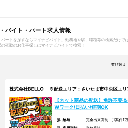
・バイト・パート求人情報
・パートを探すならマイナビバイト。勤務地や駅、職種等の検索だけで
駅の夜勤のお仕事探しはマイナビバイトで検索！
並び替え
株式会社BELLO ※配送エリア：さいたま市中央区エリ
【ネット商品の配送】免許不要＆
Wワーク/日払い/短期OK
給与
完全出来高制 （1案件1万