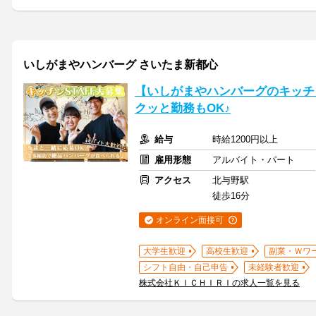
いしがまやハンバーグ さいたま新都心
【いしがまやハンバーグのキッチ
クッと勤務もOK♪
給与
時給1200円以上
雇用形態
アルバイト・パート
アクセス
北与野駅
徒歩16分
オンライン面接可
大学生歓迎
高校生歓迎
副業・Ｗワ
シフト自由・自己申告
未経験者歓迎
株式会社ＫＩＣＨＩＲＩの求人一覧を見る