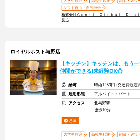
大学生歓迎
高校生歓迎
副業・Ｗワ
シフト自由・自己申告
株式会社Ｇｅｎｋｉ Ｇｌｏｂａｌ Ｄｉｎ
見る
ロイヤルホスト与野店
【キッチン】キッチンは、もう一
仲間ができる!未経験OK◎
給与
時給1250円+交通費規定
雇用形態
アルバイト・パート
アクセス
北与野駅
徒歩10分
急募
大学生歓迎
高校生歓迎
副業・Ｗワ