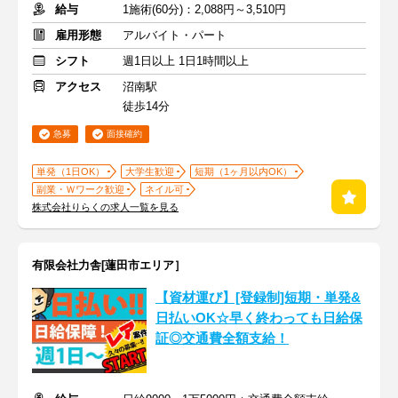
給与
1施術(60分)：2,088円～3,510円
雇用形態
アルバイト・パート
シフト
週1日以上 1日1時間以上
アクセス
沼南駅
徒歩14分
急募
面接確約
単発（1日OK）
大学生歓迎
短期（1ヶ月以内OK）
副業・Ｗワーク歓迎
ネイル可
株式会社りらくの求人一覧を見る
有限会社力舎[蓮田市エリア］
【資材運び】[登録制]短期・単発&
日払いOK☆早く終わっても日給保
証◎交通費全額支給！