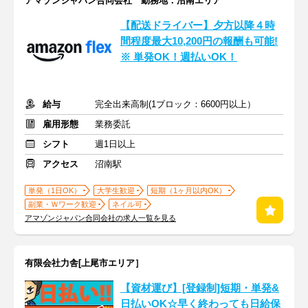
アマゾンジャパン合同会社 勤務地：沼南エリア
【配送ドライバー】夕方以降４時
間程度最大10,200円の報酬も可能!
※ 単発OK！週払いOK！
給与
完全出来高制(1ブロック：6600円以上）
雇用形態
業務委託
シフト
週1日以上
アクセス
沼南駅
単発（1日OK）
大学生歓迎
短期（1ヶ月以内OK）
副業・Ｗワーク歓迎
ネイル可
アマゾンジャパン合同会社の求人一覧を見る
有限会社力舎[上尾市エリア］
【資材運び】[登録制]短期・単発&
日払いOK☆早く終わっても日給保