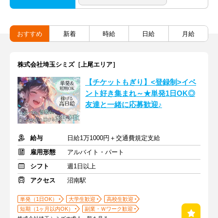
おすすめ
新着
時給
日給
月給
株式会社埼玉シミズ［上尾エリア］
【チケットもぎり】<登録制>イベ
ント好き集まれ～★単発1日OK◎
友達と一緒に応募歓迎♪
給与
日給1万1000円＋交通費規定支給
雇用形態
アルバイト・パート
シフト
週1日以上
アクセス
沼南駅
単発（1日OK）
大学生歓迎
高校生歓迎
短期（1ヶ月以内OK）
副業・Ｗワーク歓迎