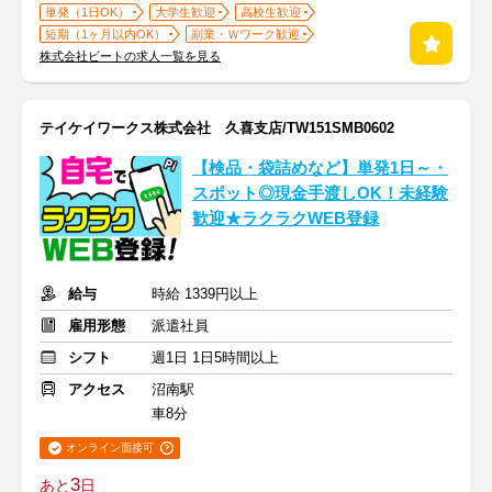
単発（1日OK）
大学生歓迎
高校生歓迎
短期（1ヶ月以内OK）
副業・Ｗワーク歓迎
株式会社ビートの求人一覧を見る
テイケイワークス株式会社 久喜支店/TW151SMB0602
【検品・袋詰めなど】単発1日～・
スポット◎現金手渡しOK！未経験
歓迎★ラクラクWEB登録
給与
時給 1339円以上
雇用形態
派遣社員
シフト
週1日 1日5時間以上
アクセス
沼南駅
車8分
オンライン面接可
3
あと
日