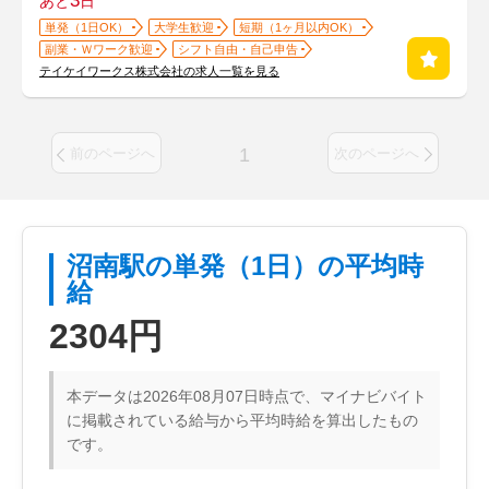
3
あと
日
単発（1日OK）
大学生歓迎
短期（1ヶ月以内OK）
副業・Ｗワーク歓迎
シフト自由・自己申告
テイケイワークス株式会社の求人一覧を見る
1
前のページへ
次のページへ
沼南駅の単発（1日）の平均時
給
2304円
本データは2026年08月07日時点で、マイナビバイト
に掲載されている給与から平均時給を算出したもの
です。