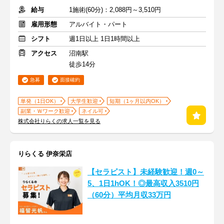
給与
1施術(60分)：2,088円～3,510円
雇用形態
アルバイト・パート
シフト
週1日以上 1日1時間以上
アクセス
沼南駅
徒歩14分
急募
面接確約
単発（1日OK）
大学生歓迎
短期（1ヶ月以内OK）
副業・Ｗワーク歓迎
ネイル可
株式会社りらくの求人一覧を見る
りらくる 伊奈栄店
【セラピスト】未経験歓迎！週0～
5、1日1hOK！◎最高収入3510円
（60分）平均月収33万円