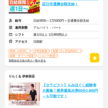
証◎交通費全額支給！
給与
日給9000～1万5000円＋交通費全額支給
雇用形態
アルバイト・パート
シフト
週1日以上 1日4時間以上
アクセス
沼南駅
単発（1日OK）
大学生歓迎
短期（1ヶ月以内OK）
副業・Ｗワーク歓迎
シルバー歓迎
有限会社力舎の求人一覧を見る
りらくる 伊奈栄店
【セラピスト】もみほぐし経験者
大募集！業界最高水準60分2,840円
～も可能です！