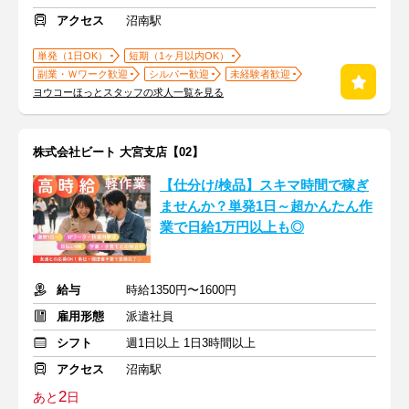
アクセス
沼南駅
単発（1日OK）
短期（1ヶ月以内OK）
副業・Ｗワーク歓迎
シルバー歓迎
未経験者歓迎
ヨウコーほっとスタッフの求人一覧を見る
株式会社ビート 大宮支店【02】
【仕分け/検品】スキマ時間で稼ぎ
ませんか？単発1日～超かんたん作
業で日給1万円以上も◎
給与
時給1350円〜1600円
雇用形態
派遣社員
シフト
週1日以上 1日3時間以上
アクセス
沼南駅
2
あと
日