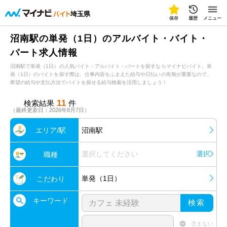
埼玉県
保存
履歴
メニュー
沼南駅の単発（1日）のアルバイト・バイト・
パート求人情報
沼南駅で単発（1日）の人気バイト・アルバイト・パートを探すならマイナビバイト。単
発（1日）のバイトを探す際は、仕事内容をふまえた給与や日払いの有無が重要なので、
希望の給与や支払方法でバイトを探せる給与検索を活用しましょう！
11
検索結果
件
（最終更新日：2026年8月7日）
エリア/駅
沼南駅
選択してください
選択
職種
単発（1日）
こだわり
キーワード
検索
含まない