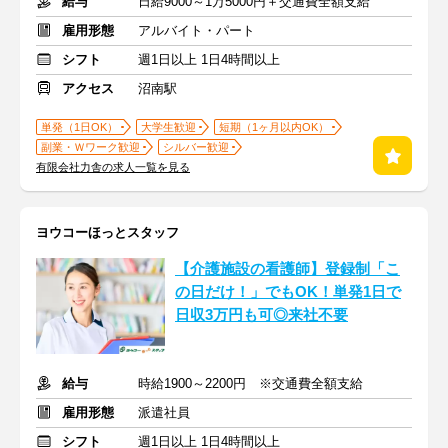
給与
日給9000～1万5000円＋交通費全額支給
雇用形態
アルバイト・パート
シフト
週1日以上 1日4時間以上
アクセス
沼南駅
単発（1日OK）
大学生歓迎
短期（1ヶ月以内OK）
副業・Ｗワーク歓迎
シルバー歓迎
有限会社力舎の求人一覧を見る
ヨウコーほっとスタッフ
【介護施設の看護師】登録制「こ
の日だけ！」でもOK！単発1日で
日収3万円も可◎来社不要
給与
時給1900～2200円 ※交通費全額支給
雇用形態
派遣社員
シフト
週1日以上 1日4時間以上