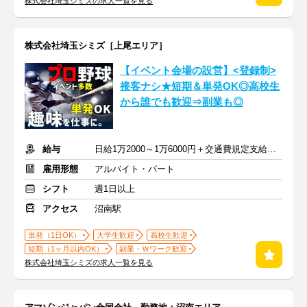
株式会社埼玉シミズの求人一覧を見る
株式会社埼玉シミズ［上尾エリア］
【イベント会場の設営】<登録制>
接客ナシ★短期＆単発OK◎高校生
から誰でも歓迎⇒副業も◎
給与
日給1万2000～1万6000円＋交通費規定支給 ※深夜割増含む
雇用形態
アルバイト・パート
シフト
週1日以上
アクセス
沼南駅
単発（1日OK）
大学生歓迎
高校生歓迎
短期（1ヶ月以内OK）
副業・Ｗワーク歓迎
株式会社埼玉シミズの求人一覧を見る