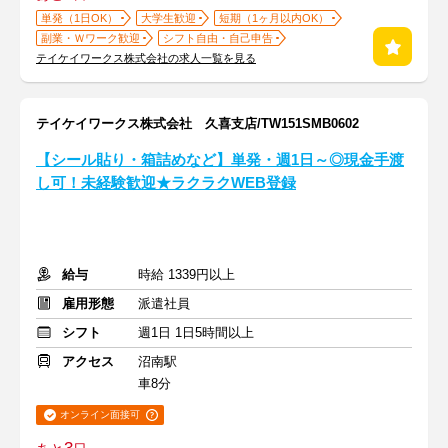
単発（1日OK）
大学生歓迎
短期（1ヶ月以内OK）
副業・Ｗワーク歓迎
シフト自由・自己申告
テイケイワークス株式会社の求人一覧を見る
テイケイワークス株式会社 久喜支店/TW151SMB0602
【シール貼り・箱詰めなど】単発・週1日～◎現金手渡
し可！未経験歓迎★ラクラクWEB登録
給与
時給 1339円以上
雇用形態
派遣社員
シフト
週1日 1日5時間以上
アクセス
沼南駅
車8分
オンライン面接可