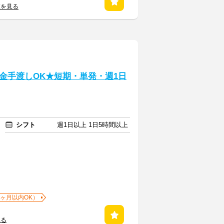
覧を見る
金手渡しOK★短期・単発・週1日
シフト
週1日以上 1日5時間以上
1ヶ月以内OK）
見る