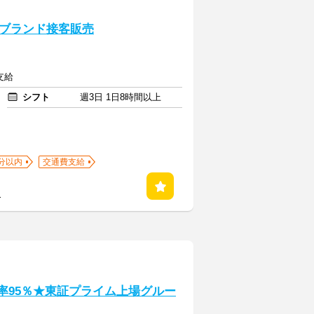
ブランド接客販売
支給
シフト
週3日 1日8時間以上
分以内
交通費支給
る
率95％★東証プライム上場グルー