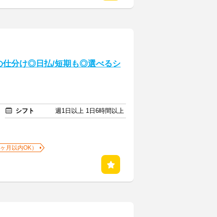
具の仕分け◎日払/短期も◎選べるシ
シフト
週1日以上 1日6時間以上
1ヶ月以内OK）