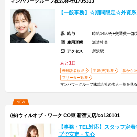
マンパワーグループ株式会社/1705313
【一般事務】☆期間限定☆外資系
給与
時給1450円+交通費一部
雇用形態
派遣社員
アクセス
所沢駅
1
あと
日
未経験者歓迎
主婦(夫)歓迎
駅から5
フリーター歓迎
マンパワーグループ株式会社の求人一覧を見
NEW
(株)ウィルオブ・ワーク CO東 新宿支店/co130101
【事務・TEL対応】スタッフ定着
プで安定・安心