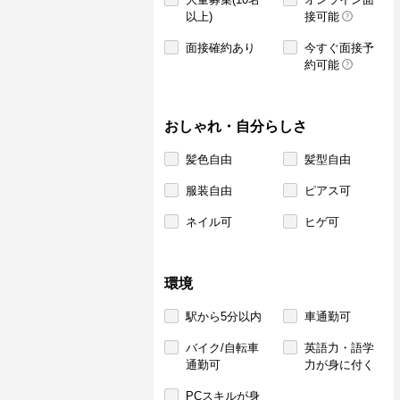
以上)
接可能
面接確約あり
今すぐ面接予
約可能
おしゃれ・自分らしさ
髪色自由
髪型自由
服装自由
ピアス可
ネイル可
ヒゲ可
環境
駅から5分以内
車通勤可
バイク/自転車
英語力・語学
通勤可
力が身に付く
PCスキルが身