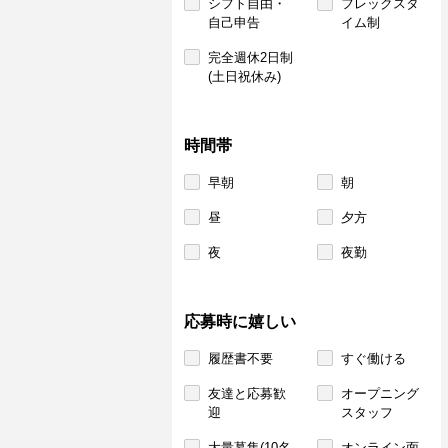
シフト自由・
フレックスタ
自己申告
イム制
完全週休2日制
(土日祝休み)
時間帯
早朝
朝
昼
夕方
夜
夜勤
応募時に嬉しい
履歴書不要
すぐ働ける
友達と応募歓
オープニング
迎
スタッフ
大量募集(10名
オンライン面