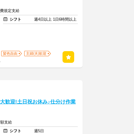
交通費規定支給
シフト
週4日以上 1日6時間以上
髪色自由
主婦(夫)歓迎
る
験大歓迎!土日祝お休み♪仕分け作業
全額支給
シフト
週5日