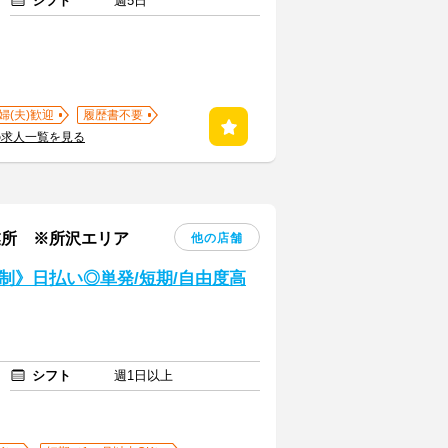
シフト
週5日
婦(夫)歓迎
履歴書不要
の求人一覧を見る
業所 ※所沢エリア
他の店舗
制》日払い◎単発/短期/自由度高
シフト
週1日以上