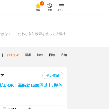
0
保存
履歴
メニュー
ではなく、こだわり条件検索を使って派遣社
|
おすすめ
新着
時給
日給
月給
リア
他の店舗
いOK！高時給1500円以上♪髪色