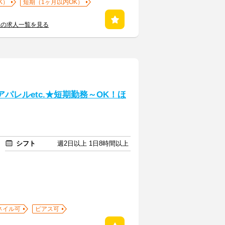
K）
短期（1ヶ月以内OK）
社の求人一覧を見る
パレルetc.★短期勤務～OK！ほ
シフト
週2日以上 1日8時間以上
ネイル可
ピアス可