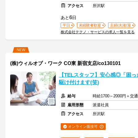
アクセス
所沢駅
6
あと
日
平日
未経験者歓迎
主婦(夫)歓迎
株式会社テクノ・サービスの求人一覧を見る
NEW
(株)ウィルオブ・ワーク CO東 新宿支店/co130101
【TELスタッフ】安心感◎「困った
駆け付けます(笑)
給与
時給1700～2000円＋
雇用形態
派遣社員
アクセス
所沢駅
オンライン面接可