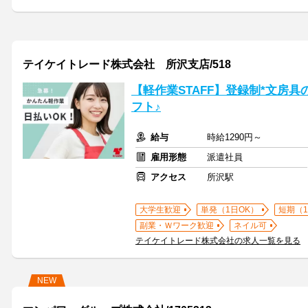
テイケイトレード株式会社 所沢支店/518
【軽作業STAFF】登録制*文房
フト♪
給与
時給1290円～
雇用形態
派遣社員
アクセス
所沢駅
大学生歓迎
単発（1日OK）
短期（
副業・Ｗワーク歓迎
ネイル可
テイケイトレード株式会社の求人一覧を見る
NEW