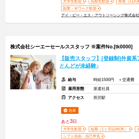
大学生歓迎
高校生歓迎
単発（1日O
副業・Ｗワーク歓迎
アイ・ビー・エス・アウトソーシング株式会
株式会社シーエーセールススタッフ ※案件No.[tk0000]
【販売スタッフ】[登録制]外資系ア
とんどが未経験♪
給与
時給1500円 ＋交通費
雇用形態
派遣社員
アクセス
所沢駅
急募
3
あと
日
大学生歓迎
短期（1ヶ月以内OK）
シフト自由・自己申告