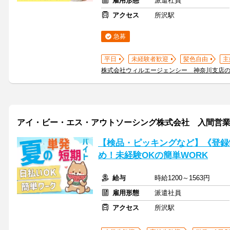
雇用形態
派遣社員
アクセス
所沢駅
急募
平日
未経験者歓迎
髪色自由
主
株式会社ウィルエージェンシー 神奈川支店
アイ・ビー・エス・アウトソーシング株式会社 入間営
【検品・ピッキングなど】《登録
め！未経験OKの簡単WORK
給与
時給1200～1563円
雇用形態
派遣社員
アクセス
所沢駅