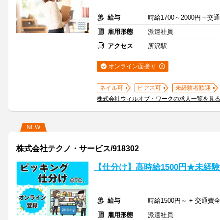
給与
時給1700～2000円＋
雇用形態
派遣社員
アクセス
所沢駅
オンライン面接可
ネイル可
ピアス可
未経験者歓迎
株式会社ウィルオブ・ワークの求人一覧を見
NEW
株式会社テクノ・サービス/918302
【仕分け】高時給1500円★未経
給与
時給1500円～ + 交通費
雇用形態
派遣社員