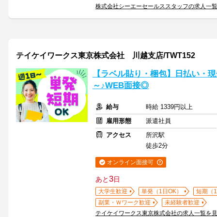
株式会社シーエーセールススタッフの求人一
テイケイワークス東京株式会社 川越支店/TWT152
【ラベル貼り・梱包】日払い・現
～♪WEB面接◎
給与
時給 1339円以上
雇用形態
派遣社員
アクセス
所沢駅
徒歩2分
オンライン面接可
3
あと
日
大学生歓迎
単発（1日OK）
短期（
副業・Ｗワーク歓迎
未経験者歓迎
テイケイワークス東京株式会社の求人一覧を