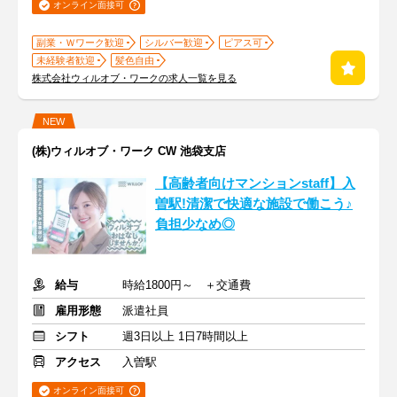
オンライン面接可
副業・Ｗワーク歓迎
シルバー歓迎
ピアス可
未経験者歓迎
髪色自由
株式会社ウィルオブ・ワークの求人一覧を見る
NEW
(株)ウィルオブ・ワーク CW 池袋支店
【高齢者向けマンションstaff】入
曽駅!清潔で快適な施設で働こう♪
負担少なめ◎
給与
時給1800円～ ＋交通費
雇用形態
派遣社員
シフト
週3日以上 1日7時間以上
アクセス
入曽駅
オンライン面接可