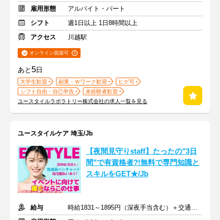
雇用形態
アルバイト・パート
シフト
週1日以上 1日8時間以上
アクセス
川越駅
オンライン面接可
5
あと
日
大学生歓迎
副業・Ｗワーク歓迎
ヒゲ可
シフト自由・自己申告
未経験者歓迎
ユースタイルラボラトリー株式会社の求人一覧を見る
ユースタイルケア 埼玉/Jb
【夜間見守りstaff】たったの"3日
間"で有資格者?!無料で専門知識と
スキルをGET★/Jb
給与
時給1831～1895円（深夜手当含む）＋交通費支給