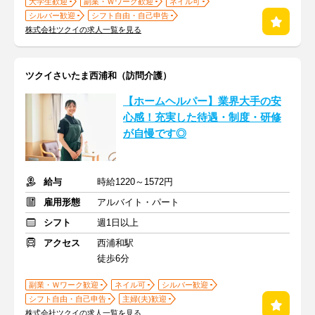
大学生歓迎
副業・Ｗワーク歓迎
ネイル可
シルバー歓迎
シフト自由・自己申告
株式会社ツクイの求人一覧を見る
ツクイさいたま西浦和（訪問介護）
【ホームヘルパー】業界大手の安
心感！充実した待遇・制度・研修
が自慢です◎
給与
時給1220～1572円
雇用形態
アルバイト・パート
シフト
週1日以上
アクセス
西浦和駅
徒歩6分
副業・Ｗワーク歓迎
ネイル可
シルバー歓迎
シフト自由・自己申告
主婦(夫)歓迎
株式会社ツクイの求人一覧を見る