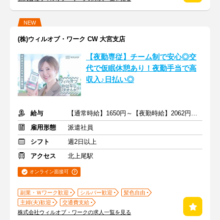
NEW
(株)ウィルオブ・ワーク CW 大宮支店
【夜勤専従】チーム制で安心◎交
代で仮眠休憩あり！夜勤手当で高
収入♪日払い◎
給与
【通常時給】1650円～【夜勤時給】2062円～ ＋交通費
雇用形態
派遣社員
シフト
週2日以上
アクセス
北上尾駅
オンライン面接可
副業・Ｗワーク歓迎
シルバー歓迎
髪色自由
主婦(夫)歓迎
交通費支給
株式会社ウィルオブ・ワークの求人一覧を見る