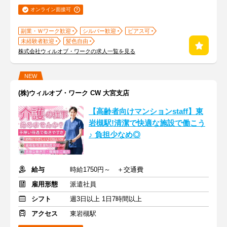
オンライン面接可
副業・Ｗワーク歓迎
シルバー歓迎
ピアス可
未経験者歓迎
髪色自由
株式会社ウィルオブ・ワークの求人一覧を見る
NEW
(株)ウィルオブ・ワーク CW 大宮支店
【高齢者向けマンションstaff】東
岩槻駅!清潔で快適な施設で働こう
♪ 負担少なめ◎
給与
時給1750円～ ＋交通費
雇用形態
派遣社員
シフト
週3日以上 1日7時間以上
アクセス
東岩槻駅