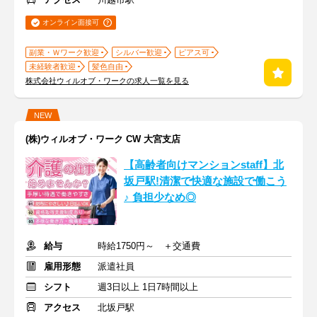
オンライン面接可
副業・Ｗワーク歓迎
シルバー歓迎
ピアス可
未経験者歓迎
髪色自由
株式会社ウィルオブ・ワークの求人一覧を見る
NEW
(株)ウィルオブ・ワーク CW 大宮支店
【高齢者向けマンションstaff】北
坂戸駅!清潔で快適な施設で働こう
♪ 負担少なめ◎
給与
時給1750円～ ＋交通費
雇用形態
派遣社員
シフト
週3日以上 1日7時間以上
アクセス
北坂戸駅