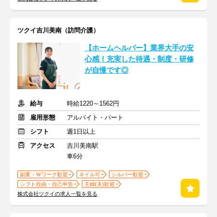
ツクイ吉川美南（訪問介護）
【ホームヘルパー】業界大手の安
心感！充実した待遇・制度・研修
が自慢です◎
給与
時給1220～1562円
雇用形態
アルバイト・パート
シフト
週1日以上
アクセス
吉川美南駅
車6分
副業・Ｗワーク歓迎
ネイル可
シルバー歓迎
シフト自由・自己申告
主婦(夫)歓迎
株式会社ツクイの求人一覧を見る