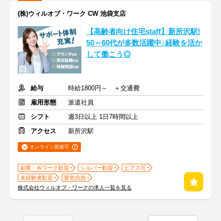
(株)ウィルオブ・ワーク CW 池袋支店
【高齢者向け住宅staff】新所沢駅!
50～60代が多数活躍中♪経験を活か
して働こう◎
給与
時給1800円～ ＋交通費
雇用形態
派遣社員
シフト
週3日以上 1日7時間以上
アクセス
新所沢駅
オンライン面接可
副業・Ｗワーク歓迎
シルバー歓迎
ピアス可
未経験者歓迎
髪色自由
株式会社ウィルオブ・ワークの求人一覧を見る