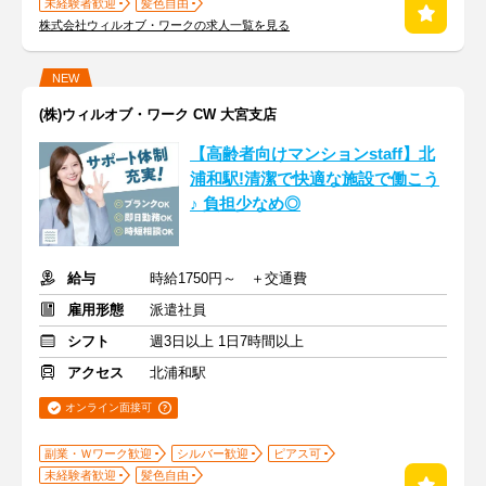
未経験者歓迎
髪色自由
株式会社ウィルオブ・ワークの求人一覧を見る
NEW
(株)ウィルオブ・ワーク CW 大宮支店
【高齢者向けマンションstaff】北
浦和駅!清潔で快適な施設で働こう
♪ 負担少なめ◎
給与
時給1750円～ ＋交通費
雇用形態
派遣社員
シフト
週3日以上 1日7時間以上
アクセス
北浦和駅
オンライン面接可
副業・Ｗワーク歓迎
シルバー歓迎
ピアス可
未経験者歓迎
髪色自由