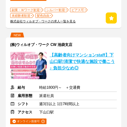
副業・Ｗワーク歓迎
シルバー歓迎
ピアス可
未経験者歓迎
髪色自由
株式会社ウィルオブ・ワークの求人一覧を見る
NEW
(株)ウィルオブ・ワーク CW 池袋支店
【高齢者向けマンションstaff】下
山口駅!清潔で快適な施設で働こう
♪ 負担少なめ◎
給与
時給1800円～ ＋交通費
雇用形態
派遣社員
シフト
週3日以上 1日7時間以上
アクセス
下山口駅
オンライン面接可