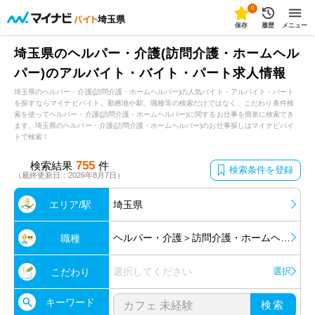
0
埼玉県
保存
履歴
メニュー
埼玉県のヘルパー・介護(訪問介護・ホームヘル
パー)のアルバイト・バイト・パート求人情報
埼玉県のヘルパー・介護(訪問介護・ホームヘルパー)の人気バイト・アルバイト・パート
を探すならマイナビバイト。勤務地や駅、職種等の検索だけではなく、こだわり条件検
索を使ってヘルパー・介護(訪問介護・ホームヘルパー)に関するお仕事を簡単に検索でき
ます。埼玉県のヘルパー・介護(訪問介護・ホームヘルパー)のお仕事探しはマイナビバイ
トで検索！
755
検索結果
件
検索条件を登録
（最終更新日：2026年8月7日）
エリア/駅
埼玉県
ヘルパー・介護＞訪問介護・ホームヘルパー
職種
選択してください
選択
こだわり
キーワード
検索