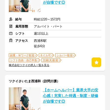
が自慢です◎
給与
時給1220～1572円
雇用形態
アルバイト・パート
シフト
週1日以上
アクセス
西浦和駅
徒歩6分
副業・Ｗワーク歓迎
ネイル可
シルバー歓迎
シフト自由・自己申告
主婦(夫)歓迎
株式会社ツクイの求人一覧を見る
ツクイさいたま西浦和（訪問介護）
【ホームヘルパー】業界大手の安
心感！充実した待遇・制度・研修
が自慢です◎