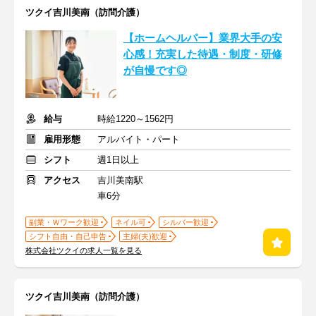
ツクイ吉川美南（訪問介護）
【ホームヘルパー】業界大手の安
心感！充実した待遇・制度・研修
が自慢です◎
給与
時給1220～1562円
雇用形態
アルバイト・パート
シフト
週1日以上
アクセス
吉川美南駅
車6分
副業・Ｗワーク歓迎
ネイル可
シルバー歓迎
シフト自由・自己申告
主婦(夫)歓迎
株式会社ツクイの求人一覧を見る
ツクイ吉川美南（訪問介護）