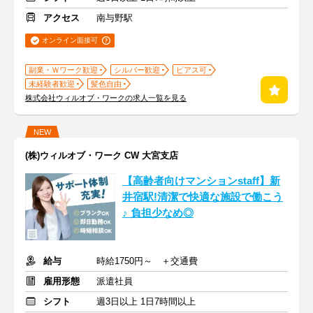
アクセス
南与野駅
オンライン面接可
副業・Ｗワーク歓迎
シルバー歓迎
ピアス可
未経験者歓迎
髪色自由
株式会社ウィルオブ・ワークの求人一覧を見る
NEW
(株)ウィルオブ・ワーク CW 大宮支店
【高齢者向けマンションstaff】新
井宿駅!清潔で快適な施設で働こう
♪ 負担少なめ◎
給与
時給1750円～ ＋交通費
雇用形態
派遣社員
シフト
週3日以上 1日7時間以上