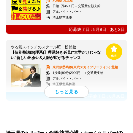
八高線
児玉駅
日給1万4500円＋交通費全額支給
アルバイト・パート
埼玉県本庄市
応募終了日：
8月9日
あと
2
日
やる気スイッチのスクールIE 松伏校
【個別塾講師(理系)】理系好き必見!"大学だけじゃな
い"新しい出会い&人脈が広がるチャンス
東武伊勢崎線(東武スカイツリーライン)
北越谷駅
1授業(90分)2000円～＋交通費支給
アルバイト・パート
埼玉県北葛飾郡
応募終了日：
8月30日
埼玉県のヘルパー・介護(訪問介護・ホームヘルパー)の