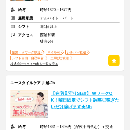
給与
時給1320～1672円
雇用形態
アルバイト・パート
シフト
週1日以上
アクセス
西浦和駅
徒歩6分
副業・Ｗワーク歓迎
ネイル可
シルバー歓迎
シフト自由・自己申告
主婦(夫)歓迎
株式会社ツクイの求人一覧を見る
ユースタイルケア 川越/Jb
【在宅見守りStaff】 WワークO
K！曜日固定でシフト調整◎稼ぎた
いだけ稼げます★/Jb
給与
時給1831～1895円（深夜手当含む）＋交通費支給