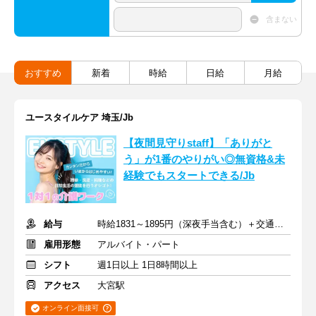
含まない
おすすめ
新着
時給
日給
月給
ユースタイルケア 埼玉/Jb
【夜間見守りstaff】「ありがと
う」が1番のやりがい◎無資格&未
経験でもスタートできる/Jb
給与
時給1831～1895円（深夜手当含む）＋交通費支給
雇用形態
アルバイト・パート
シフト
週1日以上 1日8時間以上
アクセス
大宮駅
オンライン面接可