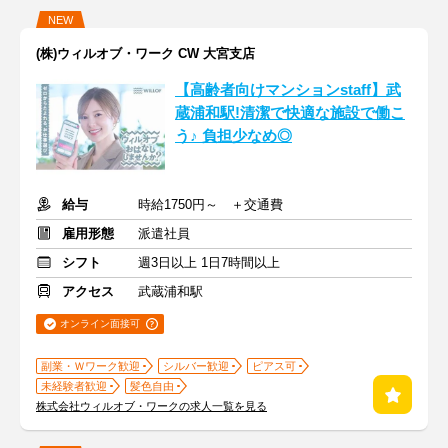
NEW
(株)ウィルオブ・ワーク CW 大宮支店
【高齢者向けマンションstaff】武
蔵浦和駅!清潔で快適な施設で働こ
う♪ 負担少なめ◎
給与
時給1750円～ ＋交通費
雇用形態
派遣社員
シフト
週3日以上 1日7時間以上
アクセス
武蔵浦和駅
オンライン面接可
副業・Ｗワーク歓迎
シルバー歓迎
ピアス可
未経験者歓迎
髪色自由
株式会社ウィルオブ・ワークの求人一覧を見る