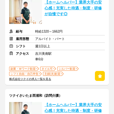
【ホームヘルパー】業界大手の安
心感！充実した待遇・制度・研修
が自慢です◎
給与
時給1320～1662円
雇用形態
アルバイト・パート
シフト
週1日以上
アクセス
吉川美南駅
車6分
副業・Ｗワーク歓迎
ネイル可
シルバー歓迎
シフト自由・自己申告
主婦(夫)歓迎
株式会社ツクイの求人一覧を見る
ツクイさいたま西浦和（訪問介護）
【ホームヘルパー】業界大手の安
心感！充実した待遇・制度・研修