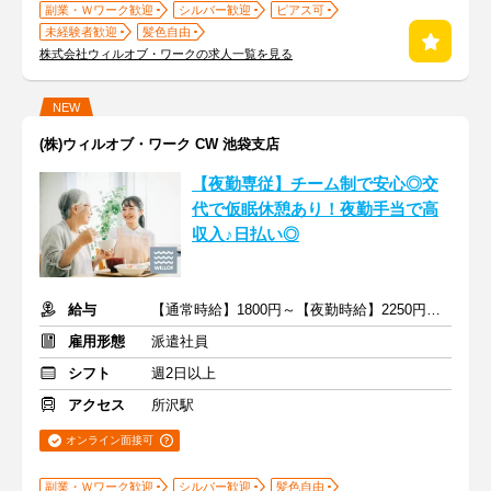
副業・Ｗワーク歓迎
シルバー歓迎
ピアス可
未経験者歓迎
髪色自由
株式会社ウィルオブ・ワークの求人一覧を見る
NEW
(株)ウィルオブ・ワーク CW 池袋支店
【夜勤専従】チーム制で安心◎交
代で仮眠休憩あり！夜勤手当で高
収入♪日払い◎
給与
【通常時給】1800円～【夜勤時給】2250円～ ＋交通費
雇用形態
派遣社員
シフト
週2日以上
アクセス
所沢駅
オンライン面接可
副業・Ｗワーク歓迎
シルバー歓迎
髪色自由