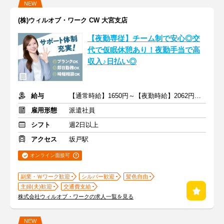
NEW
(株)ウィルオブ・ワーク CW 大宮支店
【夜勤専従】チーム制で安心◎交
代で仮眠休憩あり！夜勤手当で高
収入♪日払い◎
給与
【通常時給】1650円～【夜勤時給】2062円～ ＋交通費
雇用形態
派遣社員
シフト
週2日以上
アクセス
坂戸駅
オンライン面接可
副業・Ｗワーク歓迎
シルバー歓迎
髪色自由
主婦(夫)歓迎
交通費支給
株式会社ウィルオブ・ワークの求人一覧を見る
NEW