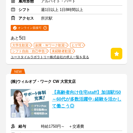
雇用形態
アルバイト・パート
シフト
週1日以上 1日8時間以上
アクセス
所沢駅
オンライン面接可
5
あと
日
大学生歓迎
副業・Ｗワーク歓迎
ヒゲ可
シフト自由・自己申告
未経験者歓迎
ユースタイルラボラトリー株式会社の求人一覧を見る
NEW
(株)ウィルオブ・ワーク CW 大宮支店
【高齢者向け住宅staff】加須駅!50
～60代が多数活躍中♪経験を活かし
て働こう◎
給与
時給1750円～ ＋交通費