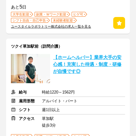
5
あと
日
大学生歓迎
副業・Ｗワーク歓迎
ヒゲ可
シフト自由・自己申告
未経験者歓迎
ユースタイルラボラトリー株式会社の求人一覧を見る
ツクイ草加駅前（訪問介護）
【ホームヘルパー】業界大手の安
心感！充実した待遇・制度・研修
が自慢です◎
給与
時給1220～1562円
雇用形態
アルバイト・パート
シフト
週1日以上
アクセス
草加駅
徒歩3分