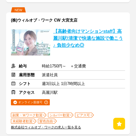
NEW
(株)ウィルオブ・ワーク CW 大宮支店
【高齢者向けマンションstaff】高
麗川駅!清潔で快適な施設で働こう
♪ 負担少なめ◎
給与
時給1750円～ ＋交通費
雇用形態
派遣社員
シフト
週3日以上 1日7時間以上
アクセス
高麗川駅
オンライン面接可
副業・Ｗワーク歓迎
シルバー歓迎
ピアス可
未経験者歓迎
髪色自由
株式会社ウィルオブ・ワークの求人一覧を見る