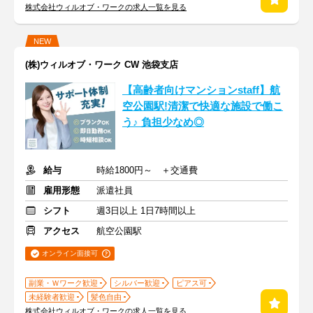
株式会社ウィルオブ・ワークの求人一覧を見る
NEW
(株)ウィルオブ・ワーク CW 池袋支店
【高齢者向けマンションstaff】航
空公園駅!清潔で快適な施設で働こ
う♪ 負担少なめ◎
給与
時給1800円～ ＋交通費
雇用形態
派遣社員
シフト
週3日以上 1日7時間以上
アクセス
航空公園駅
オンライン面接可
副業・Ｗワーク歓迎
シルバー歓迎
ピアス可
未経験者歓迎
髪色自由
株式会社ウィルオブ・ワークの求人一覧を見る