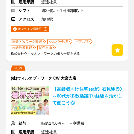
雇用形態
派遣社員
シフト
週3日以上 1日7時間以上
アクセス
加須駅
オンライン面接可
副業・Ｗワーク歓迎
シルバー歓迎
ピアス可
未経験者歓迎
髪色自由
株式会社ウィルオブ・ワークの求人一覧を見る
NEW
(株)ウィルオブ・ワーク CW 大宮支店
【高齢者向け住宅staff】石原駅!50
～60代が多数活躍中♪経験を活かし
て働こう◎
給与
時給1750円～ ＋交通費
雇用形態
派遣社員