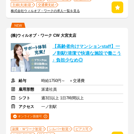
主婦(夫)歓迎
交通費支給
株式会社ウィルオブ・ワークの求人一覧を見る
NEW
(株)ウィルオブ・ワーク CW 大宮支店
【高齢者向けマンションstaff】一
ノ割駅!清潔で快適な施設で働こう
♪ 負担少なめ◎
給与
時給1750円～ ＋交通費
雇用形態
派遣社員
シフト
週3日以上 1日7時間以上
アクセス
一ノ割駅
オンライン面接可
副業・Ｗワーク歓迎
シルバー歓迎
ピアス可