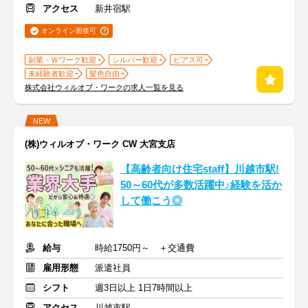
アクセス
新井宿駅
オンライン面接可
副業・Ｗワーク歓迎
シルバー歓迎
ピアス可
未経験者歓迎
髪色自由
株式会社ウィルオブ・ワークの求人一覧を見る
NEW
(株)ウィルオブ・ワーク CW 大宮支店
【高齢者向け住宅staff】川越市駅!
50～60代が多数活躍中♪経験を活か
して働こう◎
給与
時給1750円～ ＋交通費
雇用形態
派遣社員
シフト
週3日以上 1日7時間以上
アクセス
川越市駅