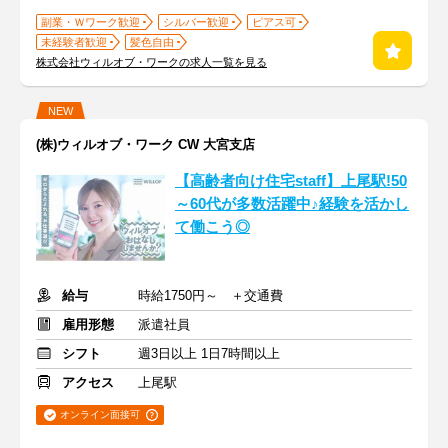
副業・Ｗワーク歓迎
シルバー歓迎
ピアス可
未経験者歓迎
髪色自由
株式会社ウィルオブ・ワークの求人一覧を見る
NEW
(株)ウィルオブ・ワーク CW 大宮支店
【高齢者向け住宅staff】上尾駅!50
～60代が多数活躍中♪経験を活かし
て働こう◎
給与
時給1750円～ ＋交通費
雇用形態
派遣社員
シフト
週3日以上 1日7時間以上
アクセス
上尾駅
オンライン面接可