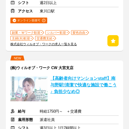
シフト
週2日以上
アクセス
東川口駅
オンライン面接可
副業・Ｗワーク歓迎
シルバー歓迎
髪色自由
主婦(夫)歓迎
交通費支給
株式会社ウィルオブ・ワークの求人一覧を見る
NEW
(株)ウィルオブ・ワーク CW 大宮支店
【高齢者向けマンションstaff】南
与野駅!清潔で快適な施設で働こう
♪ 負担少なめ◎
給与
時給1750円～ ＋交通費
雇用形態
派遣社員
シフト
週3日以上 1日7時間以上