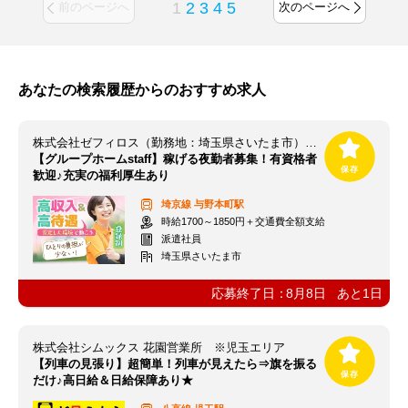
1
2
3
4
5
前のページへ
次のページへ
あなたの検索履歴からのおすすめ求人
株式会社ゼフィロス（勤務地：埼玉県さいたま市）※案件ID：埼00185
【グループホームstaff】稼げる夜勤者募集！有資格者
歓迎♪充実の福利厚生あり
埼京線
与野本町駅
時給1700～1850円＋交通費全額支給
派遣社員
埼玉県さいたま市
応募終了日：
8月8日
あと
1
日
株式会社シムックス 花園営業所 ※児玉エリア
【列車の見張り】超簡単！列車が見えたら⇒旗を振る
だけ♪高日給＆日給保障あり★