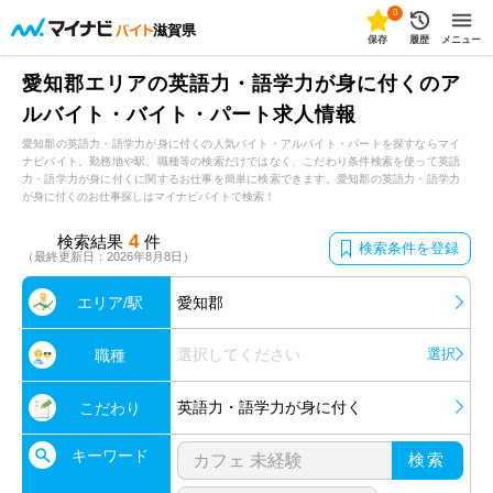
0
滋賀県
保存
履歴
メニュー
愛知郡エリアの英語力・語学力が身に付くのア
ルバイト・バイト・パート求人情報
愛知郡の英語力・語学力が身に付くの人気バイト・アルバイト・パートを探すならマイ
ナビバイト。勤務地や駅、職種等の検索だけではなく、こだわり条件検索を使って英語
力・語学力が身に付くに関するお仕事を簡単に検索できます。愛知郡の英語力・語学力
が身に付くのお仕事探しはマイナビバイトで検索！
4
検索結果
件
検索条件を登録
（最終更新日：2026年8月8日）
エリア/駅
愛知郡
選択してください
選択
職種
英語力・語学力が身に付く
こだわり
キーワード
検索