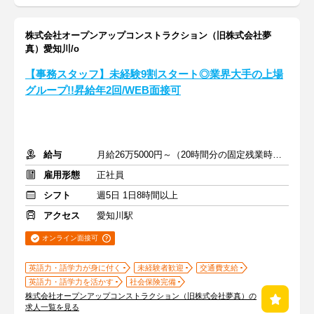
株式会社オープンアップコンストラクション（旧株式会社夢
真）愛知川/o
【事務スタッフ】未経験9割スタート◎業界大手の上場
グループ!!昇給年2回/WEB面接可
給与
月給26万5000円～（20時間分の固定残業時間代を含む）
雇用形態
正社員
シフト
週5日 1日8時間以上
アクセス
愛知川駅
オンライン面接可
英語力・語学力が身に付く
未経験者歓迎
交通費支給
英語力・語学力を活かす
社会保険完備
株式会社オープンアップコンストラクション（旧株式会社夢真）の
求人一覧を見る