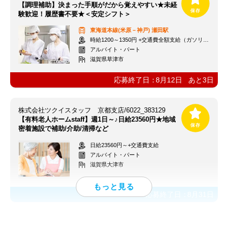
【調理補助】決まった手順がだから覚えやすい★未経
験歓迎！履歴書不要★＜安定シフト＞
東海道本線(米原－神戸)
瀬田駅
時給1200～1350円 +交通費全額支給（ガソリン代も支給）
アルバイト・パート
滋賀県草津市
応募終了日：
8月12日
あと
3
日
株式会社ツクイスタッフ 京都支店/6022_383129
【有料老人ホームstaff】週1日～♪日給23560円★地域
密着施設で補助/介助/清掃など
日給23560円～+交通費支給
アルバイト・パート
滋賀県大津市
応募終了日：
8月31日