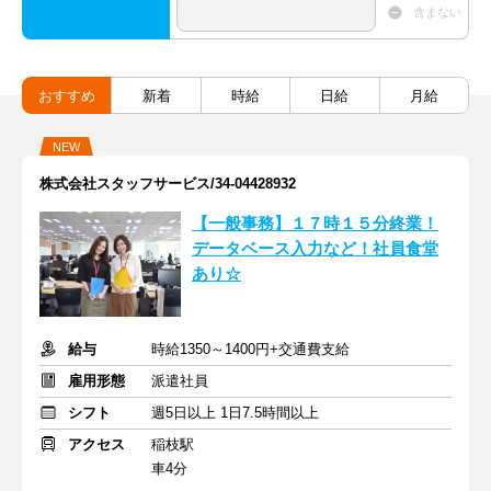
含まない
おすすめ
新着
時給
日給
月給
NEW
株式会社スタッフサービス/34-04428932
【一般事務】１７時１５分終業！
データベース入力など！社員食堂
あり☆
給与
時給1350～1400円+交通費支給
雇用形態
派遣社員
シフト
週5日以上 1日7.5時間以上
アクセス
稲枝駅
車4分