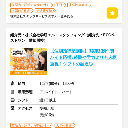
英語力・語学力が身に付く
平日
未経験者歓迎
主婦(夫)歓迎
交通費支給
株式会社スタッフサービスの求人一覧を見る
紹介元：株式会社学研エル・スタッフィング（紹介先：ECCベ
ストワン 愛知川校）
【個別指導塾講師】[職業紹介] 初
バイト応援♪経験や学力よりも人柄
重視！シフトの融通◎
給与
1コマ(80分) 1600円
雇用形態
アルバイト・パート
シフト
週1日以上
アクセス
愛知川駅
徒歩13分
英語力・語学力が身に付く
大学生歓迎