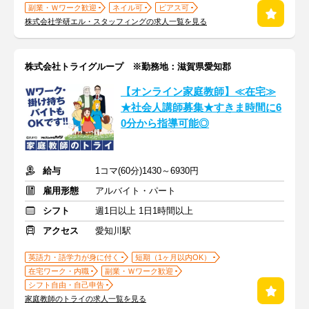
副業・Ｗワーク歓迎
ネイル可
ピアス可
株式会社学研エル・スタッフィングの求人一覧を見る
株式会社トライグループ ※勤務地：滋賀県愛知郡
【オンライン家庭教師】≪在宅≫
★社会人講師募集★すきま時間に6
0分から指導可能◎
給与
1コマ(60分)1430～6930円
雇用形態
アルバイト・パート
シフト
週1日以上 1日1時間以上
アクセス
愛知川駅
英語力・語学力が身に付く
短期（1ヶ月以内OK）
在宅ワーク・内職
副業・Ｗワーク歓迎
シフト自由・自己申告
家庭教師のトライの求人一覧を見る