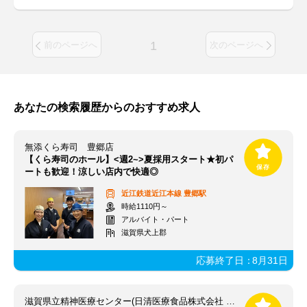
1
前のページへ
次のページへ
あなたの検索履歴からのおすすめ求人
無添くら寿司 豊郷店
【くら寿司のホール】<週2~>夏採用スタート★初パ
ートも歓迎！涼しい店内で快適◎
近江鉄道近江本線
豊郷駅
時給1110円～
アルバイト・パート
滋賀県犬上郡
応募終了日：
8月31日
滋賀県立精神医療センター(日清医療食品株式会社 近畿支店)