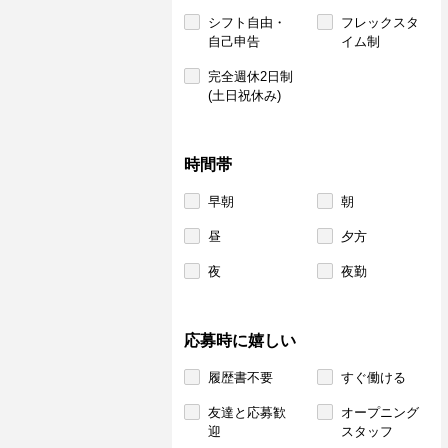
シフト自由・
フレックスタ
自己申告
イム制
完全週休2日制
(土日祝休み)
時間帯
早朝
朝
昼
夕方
夜
夜勤
応募時に嬉しい
履歴書不要
すぐ働ける
友達と応募歓
オープニング
迎
スタッフ