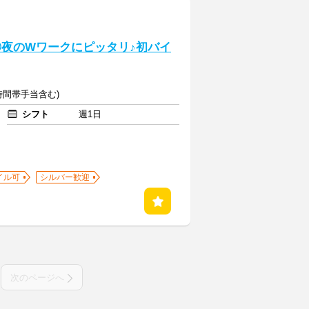
K◎夜のWワークにピッタリ♪初バイ
(時間帯手当含む)
シフト
週1日
イル可
シルバー歓迎
次のページへ