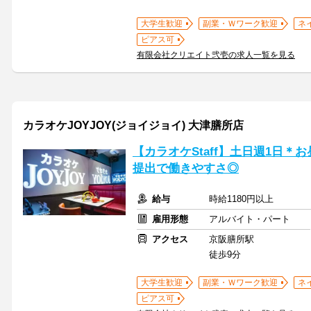
大学生歓迎
副業・Ｗワーク歓迎
ネ
ピアス可
有限会社クリエイト弐壱の求人一覧を見る
カラオケJOYJOY(ジョイジョイ) 大津膳所店
【カラオケStaff】土日週1日＊
提出で働きやすさ◎
給与
時給1180円以上
雇用形態
アルバイト・パート
アクセス
京阪膳所駅
徒歩9分
大学生歓迎
副業・Ｗワーク歓迎
ネ
ピアス可