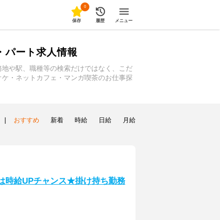
0
保存
履歴
メニュー
・パート求人情報
務地や駅、職種等の検索だけではなく、こだ
オケ・ネットカフェ・マンガ喫茶のお仕事探
|
おすすめ
新着
時給
日給
月給
夜は時給UPチャンス★掛け持ち勤務