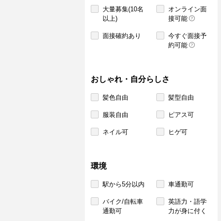
大量募集(10名
オンライン面
以上)
接可能
面接確約あり
今すぐ面接予
約可能
おしゃれ・自分らしさ
髪色自由
髪型自由
服装自由
ピアス可
ネイル可
ヒゲ可
環境
駅から5分以内
車通勤可
バイク/自転車
英語力・語学
通勤可
力が身に付く