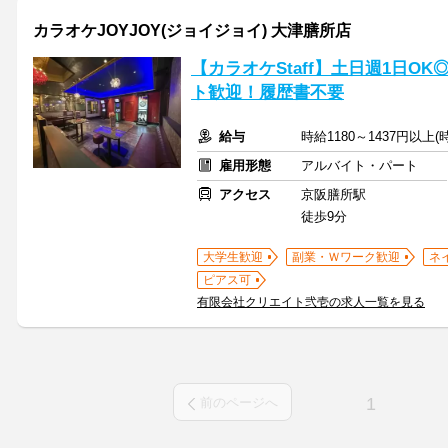
カラオケJOYJOY(ジョイジョイ) 大津膳所店
【カラオケStaff】土日週1日O
ト歓迎！履歴書不要
給与
時給1180～1437円以上
雇用形態
アルバイト・パート
アクセス
京阪膳所駅
徒歩9分
大学生歓迎
副業・Ｗワーク歓迎
ネ
ピアス可
有限会社クリエイト弐壱の求人一覧を見る
1
前のページへ