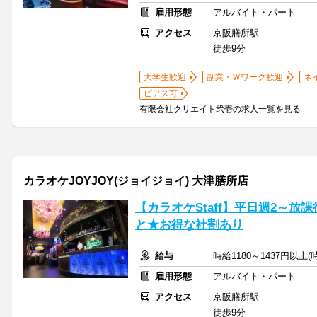
雇用形態
アルバイト・パート
アクセス
京阪膳所駅
徒歩9分
大学生歓迎
副業・Ｗワーク歓迎
ネ
ピアス可
有限会社クリエイト弐壱の求人一覧を見る
カラオケJOYJOY(ジョイジョイ) 大津膳所店
【カラオケStaff】平日週2～
と★お得な社割あり
給与
時給1180～1437円以上
雇用形態
アルバイト・パート
アクセス
京阪膳所駅
徒歩9分