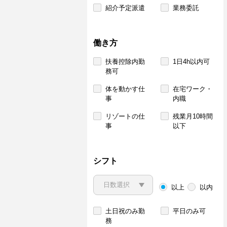
紹介予定派遣
業務委託
働き方
扶養控除内勤
1日4h以内可
務可
体を動かす仕
在宅ワーク・
事
内職
リゾートの仕
残業月10時間
事
以下
シフト
以上
以内
土日祝のみ勤
平日のみ可
務