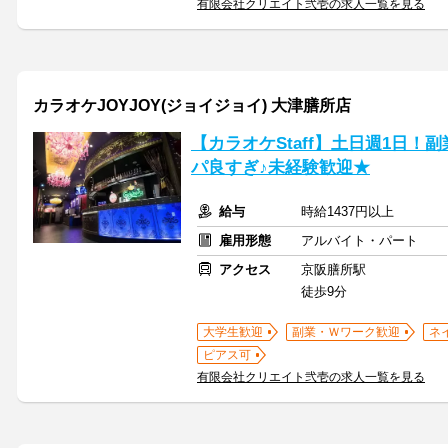
有限会社クリエイト弐壱の求人一覧を見る
カラオケJOYJOY(ジョイジョイ) 大津膳所店
【カラオケStaff】土日週1日
パ良すぎ♪未経験歓迎★
給与
時給1437円以上
雇用形態
アルバイト・パート
アクセス
京阪膳所駅
徒歩9分
大学生歓迎
副業・Ｗワーク歓迎
ネ
ピアス可
有限会社クリエイト弐壱の求人一覧を見る