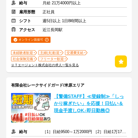
給与
月給 21万4000円以上
雇用形態
正社員
シフト
週5日以上 1日8時間以上
アクセス
近江長岡駅
オンライン面接可
未経験者歓迎
主婦(夫)歓迎
交通費支給
社会保険完備
フリーター歓迎
ＵＴエージェント株式会社の求人一覧を見る
有限会社レークサイドガード/米原エリア
【警備STAFF】≪登録制≫「しっ
かり稼ぎたい」を応援！日払い＆
現金手渡しOK♪即日勤務◎
給与
［1］日給9500～1万2000円 ［2］日給1万1750～1万4375円＋交通費