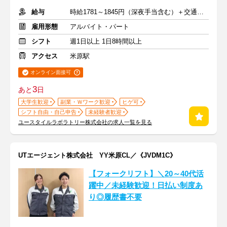
給与
時給1781～1845円（深夜手当含む）＋交通費支給
雇用形態
アルバイト・パート
シフト
週1日以上 1日8時間以上
アクセス
米原駅
オンライン面接可
3
あと
日
大学生歓迎
副業・Ｗワーク歓迎
ヒゲ可
シフト自由・自己申告
未経験者歓迎
ユースタイルラボラトリー株式会社の求人一覧を見る
UTエージェント株式会社 YY米原CL／《JVDM1C》
【フォークリフト】＼20～40代活
躍中／未経験歓迎！日払い制度あ
り◎履歴書不要