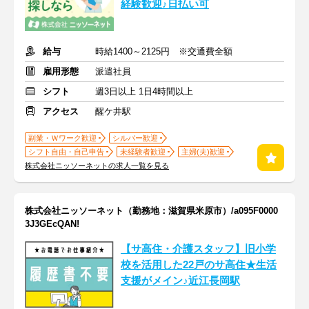
経験歓迎♪日払い可
給与
時給1400～2125円 ※交通費全額
雇用形態
派遣社員
シフト
週3日以上 1日4時間以上
アクセス
醒ケ井駅
副業・Ｗワーク歓迎
シルバー歓迎
シフト自由・自己申告
未経験者歓迎
主婦(夫)歓迎
株式会社ニッソーネットの求人一覧を見る
株式会社ニッソーネット（勤務地：滋賀県米原市）/a095F0000
3J3GEcQAN!
【サ高住・介護スタッフ】旧小学
校を活用した22戸のサ高住★生活
支援がメイン♪近江長岡駅