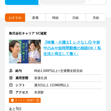
おすすめ
新着
時給
日給
月給
株式会社キャリア SC滋賀
【特養・介護士】レクなし◎ 午前
中のみや短時間勤務の相談OK！私
生活と両立して働く♪
給与
時給1,600円以上+交通費全額支給
雇用形態
派遣社員
シフト
週3日以上 1日8時間以上
アクセス
米原駅
オンライン面接可
5
あと
日