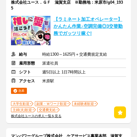
株式会社ユース．ＧＦ 滋賀支店 ※勤務地：米原市/g04_193
5
【ラミネート加工オペレーター】
かんたん作業♪空調完備◎3交替勤
務でガッツリ稼ぐ!
給与
時給1300～1625円＋交通費規定支給
雇用形態
派遣社員
シフト
週5日以上 1日7時間以上
アクセス
米原駅
急募
大学生歓迎
副業・Ｗワーク歓迎
未経験者歓迎
主婦(夫)歓迎
交通費支給
株式会社ユースの求人一覧を見る
マンパワーグループ株式会社 ケアサービス事業本部 滋賀支