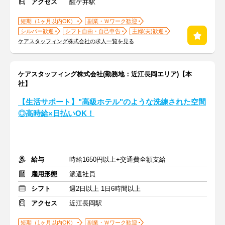
アクセス
醒ケ井駅
短期（1ヶ月以内OK）
副業・Ｗワーク歓迎
シルバー歓迎
シフト自由・自己申告
主婦(夫)歓迎
ケアスタッフィング株式会社の求人一覧を見る
ケアスタッフィング株式会社(勤務地：近江長岡エリア)【本
社】
【生活サポート】"高級ホテル"のような洗練された空間
◎高時給×日払いOK！
給与
時給1650円以上+交通費全額支給
雇用形態
派遣社員
シフト
週2日以上 1日6時間以上
アクセス
近江長岡駅
短期（1ヶ月以内OK）
副業・Ｗワーク歓迎