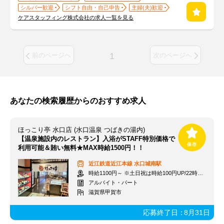
シルバー歓迎
シフト自由・自己申告
主婦(夫)歓迎
ケアスタッフィング株式会社の求人一覧を見る
1
前のページへ
次のページへ
あなたの検索履歴からのおすすめ求人
ほっこり亭 水口店 (水口温泉 つばきの湯内)
【温泉施設内のレストラン】入浴がSTAFF特別価格で
利用可能＆賄い無料★MAX時給1500円！！
近江鉄道近江本線
水口城南駅
時給1100円～ ※土日祝は時給100円UP/22時以降は時給25％UP
アルバイト・パート
滋賀県甲賀市
応募終了日：
8月31日