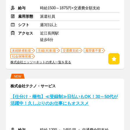
給与
時給1500～1875円+交通費全額支給
雇用形態
派遣社員
シフト
週3日以上
アクセス
近江長岡駅
徒歩6分
未経験者歓迎
主婦(夫)歓迎
交通費支給
履歴書不要
社会保険完備
株式会社ニッソーネットの求人一覧を見る
NEW
株式会社テクノ・サービス
【仕分け・梱包】≪登録制≫日払いもOK！30～50代が
活躍中！久しぶりのお仕事にもオススメ
給与
時給 1200 ～ 1450 円 ＋ 交通費全額支給