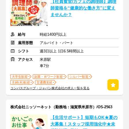
【社員食堂/カフェの調理師】調理
師資格を“健康的な働き方”に変え
ませんか？
給与
時給1400円以上
雇用形態
アルバイト・パート
シフト
週3日以上 1日6.5時間以上
アクセス
米原駅
車7分
大学生歓迎
副業・Ｗワーク歓迎
シルバー歓迎
主婦(夫)歓迎
交通費支給
コンパスグループ・ジャパン株式会社の求人一覧を見る
株式会社ニッソーネット（勤務地：滋賀県米原市）/OS-2563
【生活サポート】短期もOK★夏の
大募集！スタッフ採用強化中★未