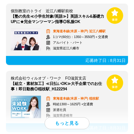
個別教室のトライ 近江八幡駅前校
【塾の先生≪小学生対象/英語≫】英語スキル&基礎力
UPに★完全マンツーマン指導◎私服OK
東海道本線(米原－神戸)
近江八幡駅
1コマ(60分)：1350～3550円＋交通費
アルバイト・パート
滋賀県近江八幡市
応募終了日：
8月31日
株式会社ウィルオブ・ワーク FO滋賀支店
【組立・素材加工】≪日払いOK≫大手企業でのお仕
事！即日勤務◎稲枝駅_H122294
東海道本線(米原－神戸)
稲枝駅
時給1300～1625円 +交通費
派遣社員
滋賀県彦根市
応募終了日：
8月31日