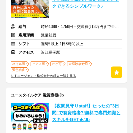
クできるシンプルワーク♪
給与
時給1388～1759円＋交通費(月3万円まで※規定あり)
雇用形態
派遣社員
シフト
週5日以上 1日8時間以上
アクセス
近江長岡駅
ネイル可
ピアス可
ヒゲ可
未経験者歓迎
髪色自由
ＵＴエージェント株式会社の求人一覧を見る
ユースタイルケア 滋賀彦根/Jb
【夜間見守りstaff】たったの"3日
間"で有資格者?!無料で専門知識と
スキルをGET★/Jb