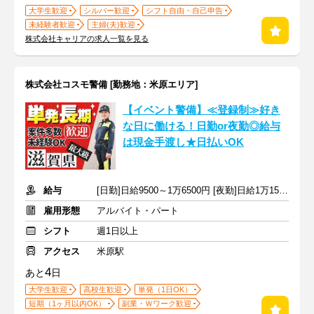
大学生歓迎
シルバー歓迎
シフト自由・自己申告
未経験者歓迎
主婦(夫)歓迎
株式会社キャリアの求人一覧を見る
株式会社コスモ警備 [勤務地：米原エリア]
【イベント警備】≪登録制≫好き
な日に働ける！日勤or夜勤◎給与
は現金手渡し★日払いOK
給与
[日勤]日給9500～1万6500円 [夜勤]日給1万1500～1万9500円
雇用形態
アルバイト・パート
シフト
週1日以上
アクセス
米原駅
4
あと
日
大学生歓迎
高校生歓迎
単発（1日OK）
短期（1ヶ月以内OK）
副業・Ｗワーク歓迎