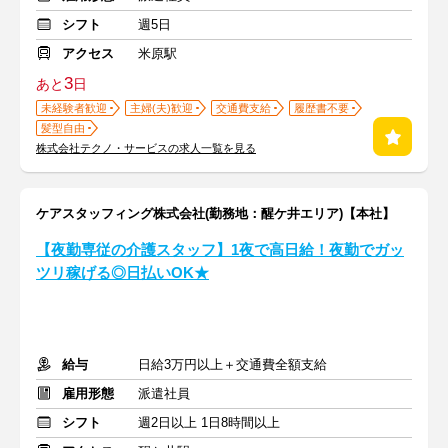
シフト
週5日
アクセス
米原駅
3
あと
日
未経験者歓迎
主婦(夫)歓迎
交通費支給
履歴書不要
髪型自由
株式会社テクノ・サービスの求人一覧を見る
ケアスタッフィング株式会社(勤務地：醒ケ井エリア)【本社】
【夜勤専従の介護スタッフ】1夜で高日給！夜勤でガッ
ツリ稼げる◎日払いOK★
給与
日給3万円以上＋交通費全額支給
雇用形態
派遣社員
シフト
週2日以上 1日8時間以上