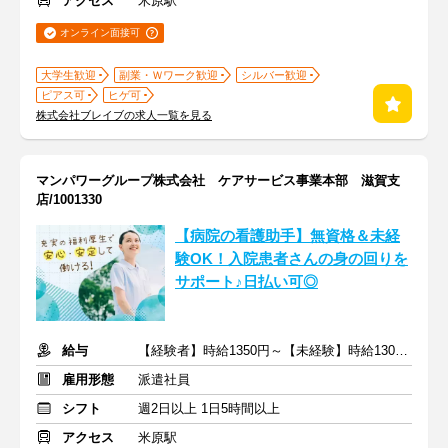
アクセス
米原駅
オンライン面接可
大学生歓迎
副業・Ｗワーク歓迎
シルバー歓迎
ピアス可
ヒゲ可
株式会社ブレイブの求人一覧を見る
マンパワーグループ株式会社 ケアサービス事業本部 滋賀支
店/1001330
【病院の看護助手】無資格＆未経
験OK！入院患者さんの身の回りを
サポート♪日払い可◎
給与
【経験者】時給1350円～【未経験】時給1300円～ ※交通費全額
雇用形態
派遣社員
シフト
週2日以上 1日5時間以上
アクセス
米原駅