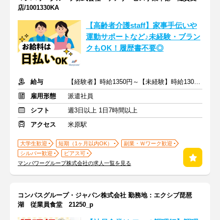
店/1001330KA
【高齢者介護staff】家事手伝いや
運動サポートなど♪未経験・ブラン
クもOK！履歴書不要◎
給与
【経験者】時給1350円～【未経験】時給1300円～ ※交通費全額
雇用形態
派遣社員
シフト
週3日以上 1日7時間以上
アクセス
米原駅
大学生歓迎
短期（1ヶ月以内OK）
副業・Ｗワーク歓迎
シルバー歓迎
ピアス可
マンパワーグループ株式会社の求人一覧を見る
コンパスグループ・ジャパン株式会社 勤務地：エクシブ琵琶
湖 従業員食堂 21250_p