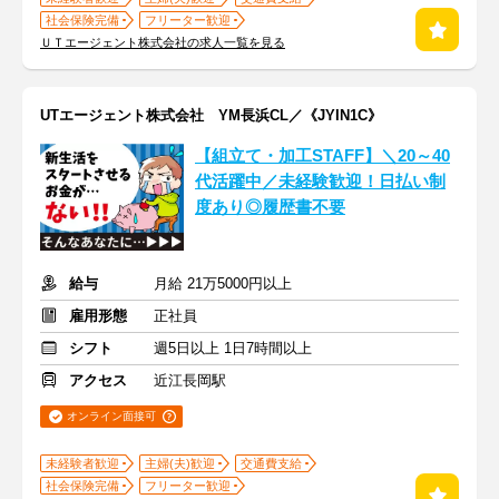
社会保険完備
フリーター歓迎
ＵＴエージェント株式会社の求人一覧を見る
UTエージェント株式会社 YM長浜CL／《JYIN1C》
【組立て・加工STAFF】＼20～40
代活躍中／未経験歓迎！日払い制
度あり◎履歴書不要
給与
月給 21万5000円以上
雇用形態
正社員
シフト
週5日以上 1日7時間以上
アクセス
近江長岡駅
オンライン面接可
未経験者歓迎
主婦(夫)歓迎
交通費支給
社会保険完備
フリーター歓迎