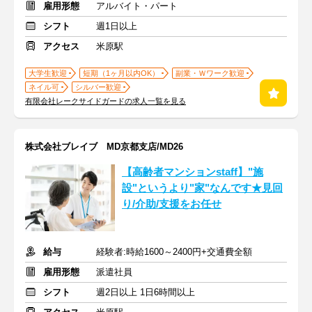
雇用形態
アルバイト・パート
シフト
週1日以上
アクセス
米原駅
大学生歓迎
短期（1ヶ月以内OK）
副業・Ｗワーク歓迎
ネイル可
シルバー歓迎
有限会社レークサイドガードの求人一覧を見る
株式会社ブレイブ MD京都支店/MD26
【高齢者マンションstaff】"施
設"というより"家"なんです★見回
り/介助/支援をお任せ
給与
経験者:時給1600～2400円+交通費全額
雇用形態
派遣社員
シフト
週2日以上 1日6時間以上