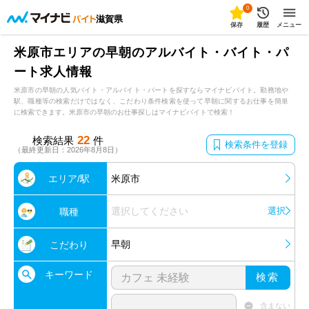
0
滋賀県
保存
履歴
メニュー
米原市エリアの早朝のアルバイト・バイト・パ
ート求人情報
米原市の早朝の人気バイト・アルバイト・パートを探すならマイナビバイト。勤務地や
駅、職種等の検索だけではなく、こだわり条件検索を使って早朝に関するお仕事を簡単
に検索できます。米原市の早朝のお仕事探しはマイナビバイトで検索！
22
検索結果
件
検索条件を登録
（最終更新日：2026年8月8日）
エリア/駅
米原市
選択してください
選択
職種
早朝
こだわり
キーワード
検索
含まない