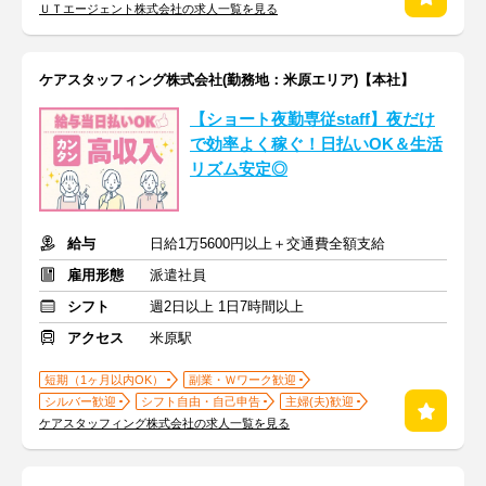
ＵＴエージェント株式会社の求人一覧を見る
ケアスタッフィング株式会社(勤務地：米原エリア)【本社】
【ショート夜勤専従staff】夜だけ
で効率よく稼ぐ！日払いOK＆生活
リズム安定◎
給与
日給1万5600円以上＋交通費全額支給
雇用形態
派遣社員
シフト
週2日以上 1日7時間以上
アクセス
米原駅
短期（1ヶ月以内OK）
副業・Ｗワーク歓迎
シルバー歓迎
シフト自由・自己申告
主婦(夫)歓迎
ケアスタッフィング株式会社の求人一覧を見る