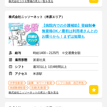
株式会社コスモ警備の求人一覧を見る
株式会社ニッソーネット（米原エリア）
【病院内での介護補助】登録制◆
無資格OK／最初は利用者さんとの
お喋りから！まずは短期も
給与
時給1400～2125円 ※交通費全額
雇用形態
派遣社員
シフト
週3日以上 1日4時間以上
アクセス
米原駅
大学生歓迎
副業・Ｗワーク歓迎
シフト自由・自己申告
未経験者歓迎
主婦(夫)歓迎
株式会社ニッソーネットの求人一覧を見る