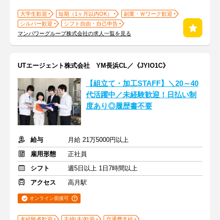
大学生歓迎
短期（1ヶ月以内OK）
副業・Ｗワーク歓迎
シルバー歓迎
シフト自由・自己申告
マンパワーグループ株式会社の求人一覧を見る
UTエージェント株式会社 YM長浜CL／《JYIO1C》
【組立て・加工STAFF】＼20～40
代活躍中／未経験歓迎！日払い制
度あり◎履歴書不要
給与
月給 21万5000円以上
雇用形態
正社員
シフト
週5日以上 1日7時間以上
アクセス
高月駅
オンライン面接可
未経験者歓迎
主婦(夫)歓迎
交通費支給