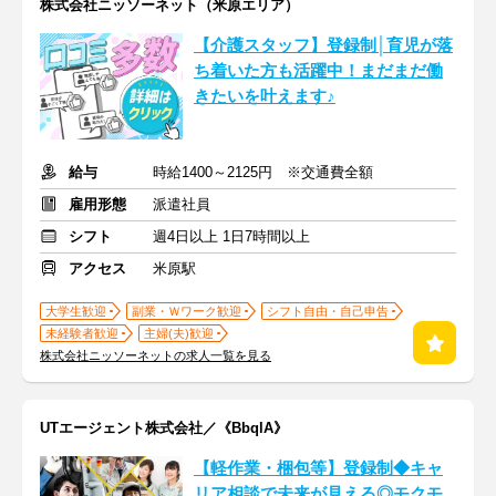
株式会社ニッソーネット（米原エリア）
【介護スタッフ】登録制│育児が落
ち着いた方も活躍中！まだまだ働
きたいを叶えます♪
給与
時給1400～2125円 ※交通費全額
雇用形態
派遣社員
シフト
週4日以上 1日7時間以上
アクセス
米原駅
大学生歓迎
副業・Ｗワーク歓迎
シフト自由・自己申告
未経験者歓迎
主婦(夫)歓迎
株式会社ニッソーネットの求人一覧を見る
UTエージェント株式会社／《BbqlA》
【軽作業・梱包等】登録制◆キャ
リア相談で未来が見える◎モクモ