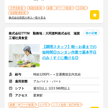
大学生歓迎
高校生歓迎
副業・Ｗワーク歓迎
土日祝
未経験者歓迎
株式会社田尻の求人一覧を見る
他の店舗
株式会社TTTM 勤務地：大同塗料株式会社 滋賀
工場社員食堂
【調理スタッフ】朝～お昼までの
短時間◎カンタン作業で基本平日
のみ！すぐに働ける◎
給与
時給1200円～＋交通費規定内支給
雇用形態
アルバイト・パート
シフト
週3日以上 1日3.5時間以上
アクセス
栗東駅
副業・Ｗワーク歓迎
ヒゲ可
シフト自由・自己申告