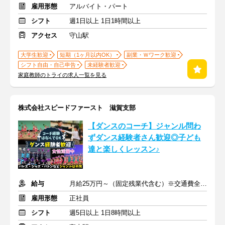
雇用形態
アルバイト・パート
シフト
週1日以上 1日1時間以上
アクセス
守山駅
大学生歓迎
短期（1ヶ月以内OK）
副業・Ｗワーク歓迎
シフト自由・自己申告
未経験者歓迎
家庭教師のトライの求人一覧を見る
株式会社スピードファースト 滋賀支部
【ダンスのコーチ】ジャンル問わ
ずダンス経験者さん歓迎◎子ども
達と楽しくレッスン♪
給与
月給25万円～（固定残業代含む）※交通費全額支給
雇用形態
正社員
シフト
週5日以上 1日8時間以上