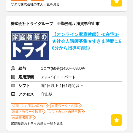
ワタミ株式会社の求人一覧を見る
株式会社トライグループ ※勤務地：滋賀県守山市
【オンライン家庭教師】≪在宅≫
★社会人講師募集★すきま時間に6
0分から指導可能◎
給与
1コマ(60分)1430～6930円
雇用形態
アルバイト・パート
シフト
週1日以上 1日1時間以上
アクセス
守山駅
短期（1ヶ月以内OK）
在宅ワーク・内職
副業・Ｗワーク歓迎
シフト自由・自己申告
未経験者歓迎
家庭教師のトライの求人一覧を見る