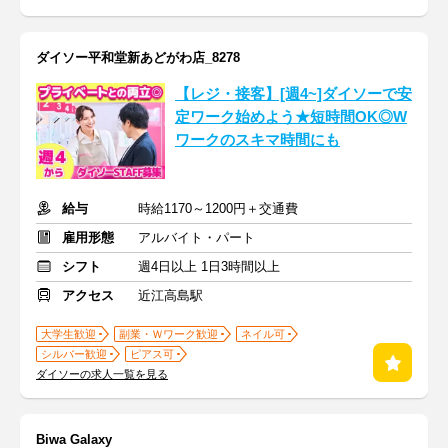
ダイソー平和堂新あどがわ店_8278
【レジ・接客】[週4~]ダイソーで安
定ワーク始めよう★短時間OK◎W
ワークのスキマ時間にも
給与
時給1170～1200円＋交通費
雇用形態
アルバイト・パート
シフト
週4日以上 1日3時間以上
アクセス
近江高島駅
大学生歓迎
副業・Ｗワーク歓迎
ネイル可
シルバー歓迎
ピアス可
ダイソーの求人一覧を見る
Biwa Galaxy