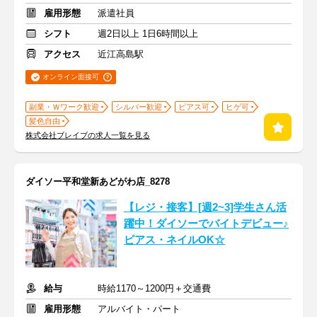
雇用形態
派遣社員
シフト
週2日以上 1日6時間以上
アクセス
近江高島駅
オンライン面接可
副業・Ｗワーク歓迎
シルバー歓迎
ピアス可
ヒゲ可
髪色自由
株式会社ブレイブの求人一覧を見る
ダイソー平和堂新あどがわ店_8278
【レジ・接客】[週2~3]学生さん活
躍中！ダイソーでバイトデビュー♪
ピアス・ネイルOK☆
給与
時給1170～1200円＋交通費
雇用形態
アルバイト・パート