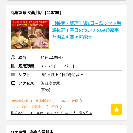
丸亀製麺 安曇川店［110790］
【接客・調理】週1日～◎シフト融
通抜群！平日のランチのみ◎家事
と両立も楽々可能☆
給与
時給1200円～
雇用形態
アルバイト・パート
シフト
週1日以上 1日2時間以上
アクセス
近江高島駅
車5分
大学生歓迎
高校生歓迎
シルバー歓迎
シフト自由・自己申告
平日
株式会社トリドールホールディングスの求人一覧を見る
はま寿司 高島安曇川店