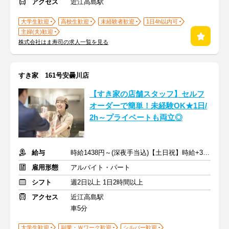
アクセス
近江高島駅
大学生歓迎
高校生歓迎
未経験者歓迎
1日4h以内可
主婦(夫)歓迎
株式会社はま寿司の求人一覧を見る
すき家 161号安曇川店
【すき家の店舗スタッフ】セルフ
オーダーで簡単！未経験OK★1日/
2h～プライベートも両立◎
給与
時給1438円～(深夜手当込)【土日祝】時給+30円 ※交通費支給
雇用形態
アルバイト・パート
シフト
週2日以上 1日2時間以上
アクセス
近江高島駅
車5分
大学生歓迎
副業・Ｗワーク歓迎
シルバー歓迎