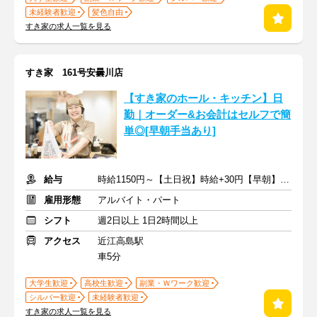
未経験者歓迎
髪色自由
すき家の求人一覧を見る
すき家 161号安曇川店
【すき家のホール・キッチン】日
勤｜オーダー&お会計はセルフで簡
単◎[早朝手当あり]
給与
時給1150円～【土日祝】時給+30円【早朝】時給+150円
雇用形態
アルバイト・パート
シフト
週2日以上 1日2時間以上
アクセス
近江高島駅
車5分
大学生歓迎
高校生歓迎
副業・Ｗワーク歓迎
シルバー歓迎
未経験者歓迎
すき家の求人一覧を見る