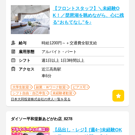
【フロントスタッフ】＼未経験O
K！／琵琶湖を眺めながら、心に残
る“おもてなし”を♪
給与
時給1200円～＋交通費全額支給
雇用形態
アルバイト・パート
シフト
週1日以上 1日3時間以上
アクセス
近江高島駅
車6分
大学生歓迎
副業・Ｗワーク歓迎
ピアス可
シフト自由・自己申告
未経験者歓迎
日本大同投資株式会社の求人一覧を見る
ダイソー平和堂新あどがわ店_8278
【品出し・レジ】[週4~]未経験OK