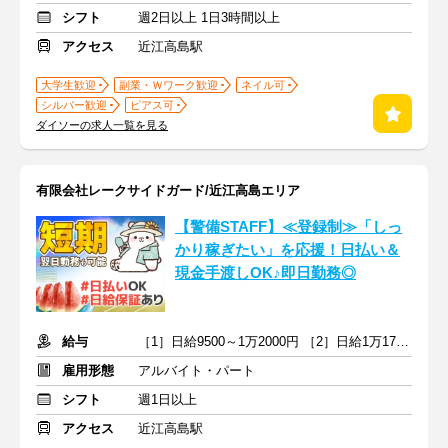
シフト
週2日以上 1日3時間以上
アクセス
近江高島駅
大学生歓迎
副業・Ｗワーク歓迎
ネイル可
シルバー歓迎
ピアス可
ダイソーの求人一覧を見る
有限会社レークサイドガード/近江高島エリア
【警備STAFF】≪登録制≫「しっ
かり稼ぎたい」を応援！日払い＆
現金手渡しOK♪即日勤務◎
給与
［1］日給9500～1万2000円 ［2］日給1万1750～1万4375円＋交通費
雇用形態
アルバイト・パート
シフト
週1日以上
アクセス
近江高島駅