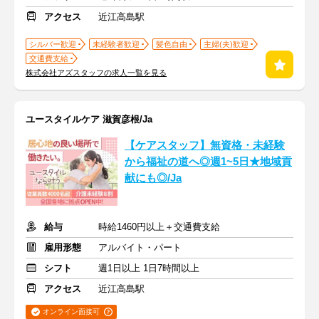
アクセス
近江高島駅
シルバー歓迎
未経験者歓迎
髪色自由
主婦(夫)歓迎
交通費支給
株式会社アズスタッフの求人一覧を見る
ユースタイルケア 滋賀彦根/Ja
【ケアスタッフ】無資格・未経験
から福祉の道へ◎週1~5日★地域貢
献にも◎/Ja
給与
時給1460円以上＋交通費支給
雇用形態
アルバイト・パート
シフト
週1日以上 1日7時間以上
アクセス
近江高島駅
オンライン面接可