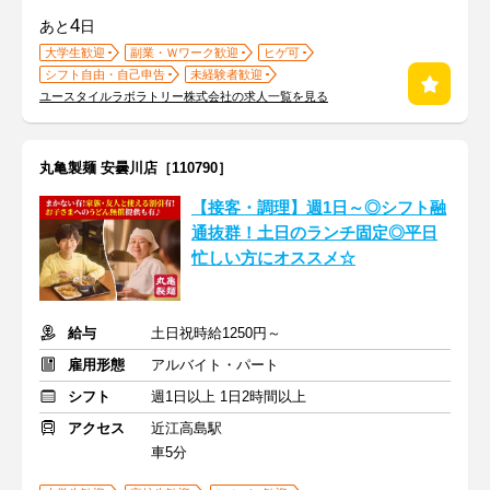
4
あと
日
大学生歓迎
副業・Ｗワーク歓迎
ヒゲ可
シフト自由・自己申告
未経験者歓迎
ユースタイルラボラトリー株式会社の求人一覧を見る
丸亀製麺 安曇川店［110790］
【接客・調理】週1日～◎シフト融
通抜群！土日のランチ固定◎平日
忙しい方にオススメ☆
給与
土日祝時給1250円～
雇用形態
アルバイト・パート
シフト
週1日以上 1日2時間以上
アクセス
近江高島駅
車5分