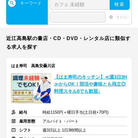
キーワード
検索
含まない
近江高島駅の書店・CD・DVD・レンタル店に類似す
る求人を探す
はま寿司 高島安曇川店
【はま寿司のキッチン】≪週3日3H
≫からOK！部活や趣味とも両立◎
料理スキル0でも歓迎♪
給与
時給1150円＋曜日手当(土日祝+70円)
雇用形態
アルバイト・パート
シフト
週3日以上 1日3時間以上