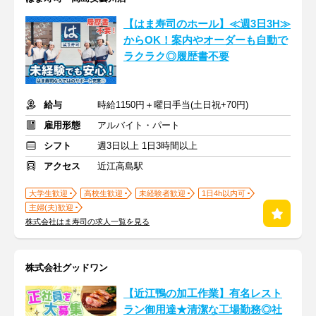
【はま寿司のホール】≪週3日3H≫
からOK！案内やオーダーも自動で
ラクラク◎履歴書不要
給与
時給1150円＋曜日手当(土日祝+70円)
雇用形態
アルバイト・パート
シフト
週3日以上 1日3時間以上
アクセス
近江高島駅
大学生歓迎
高校生歓迎
未経験者歓迎
1日4h以内可
主婦(夫)歓迎
株式会社はま寿司の求人一覧を見る
株式会社グッドワン
【近江鴨の加工作業】有名レスト
ラン御用達★清潔な工場勤務◎社