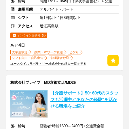
給与
時給1781～1845円（深夜手当含む）＋交通費支給
雇用形態
アルバイト・パート
シフト
週1日以上 1日8時間以上
アクセス
近江高島駅
オンライン面接可
4
あと
日
大学生歓迎
副業・Ｗワーク歓迎
ヒゲ可
シフト自由・自己申告
未経験者歓迎
ユースタイルラボラトリー株式会社の求人一覧を見る
株式会社ブレイブ MD京都支店/MD26
【介護サポート】50~60代のスタッ
フも活躍中♪"あなたの経験"を活か
せる職場をご紹介
給与
経験者:時給1600～2400円+交通費全額