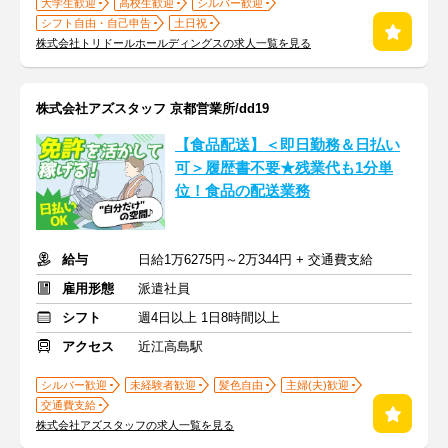
大学生歓迎
高校生歓迎
シルバー歓迎
シフト自由・自己申告
土日祝
株式会社トリドールホールディングスの求人一覧を見る
株式会社アズスタッフ 京都営業所/dd19
【食品配送】＜即日勤務＆日払い
可＞履歴書不要★残業代も1分単
位！食品の配送業務
給与
日給1万6275円～2万344円 + 交通費支給
雇用形態
派遣社員
シフト
週4日以上 1日8時間以上
アクセス
近江高島駅
シルバー歓迎
未経験者歓迎
髪色自由
主婦(夫)歓迎
交通費支給
株式会社アズスタッフの求人一覧を見る