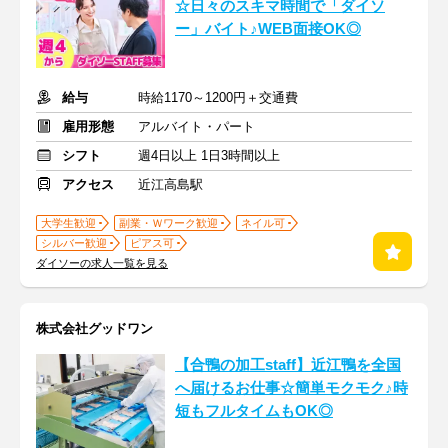
☆日々のスキマ時間で「ダイソ
ー」バイト♪WEB面接OK◎
給与
時給1170～1200円＋交通費
雇用形態
アルバイト・パート
シフト
週4日以上 1日3時間以上
アクセス
近江高島駅
大学生歓迎
副業・Ｗワーク歓迎
ネイル可
シルバー歓迎
ピアス可
ダイソーの求人一覧を見る
株式会社グッドワン
【合鴨の加工staff】近江鴨を全国
へ届けるお仕事☆簡単モクモク♪時
短もフルタイムもOK◎