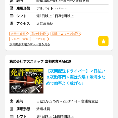
給与
時給1080円以上+賞与+交通費支給
雇用形態
アルバイト・パート
シフト
週1日以上 1日3時間以上
アクセス
近江高島駅
大学生歓迎
高校生歓迎
副業・Ｗワーク歓迎
シルバー歓迎
ピアス可
渕田撚糸工場の求人一覧を見る
株式会社アズスタッフ 京都営業所/dd19
【夜間配送ドライバー】＜日払い
＆夜勤専門＞実は穴場！渋滞少な
めで効率よく稼げる♪
給与
日給1万6275円～2万344円 + 交通費支給
雇用形態
派遣社員
シフト
週4日以上 1日8時間以上