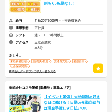
割あり♪転勤なし！
給与
月給20万6000円～＋交通費支給
雇用形態
正社員
シフト
週5日 1日8時間以上
アクセス
近江高島駅
車8分
4
あと
日
未経験者歓迎
主婦(夫)歓迎
交通費支給
髪型自由
社会保険完備
株式会社グッドワンの求人一覧を見る
株式会社コスモ警備 [勤務地：高島エリア]
【イベント警備】≪登録制≫好き
な日に働ける！日勤or夜勤◎給与
は現金手渡し★日払いOK