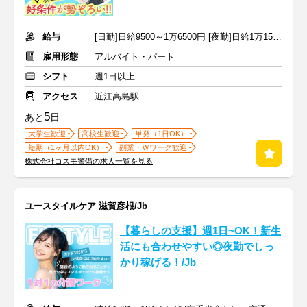
給与
[日勤]日給9500～1万6500円 [夜勤]日給1万1500～1万9500円
雇用形態
アルバイト・パート
シフト
週1日以上
アクセス
近江高島駅
5
あと
日
大学生歓迎
高校生歓迎
単発（1日OK）
短期（1ヶ月以内OK）
副業・Ｗワーク歓迎
株式会社コスモ警備の求人一覧を見る
ユースタイルケア 滋賀彦根/Jb
【暮らしの支援】週1日~OK！新生
活にも合わせやすい◎夜勤でしっ
かり稼げる！/Jb