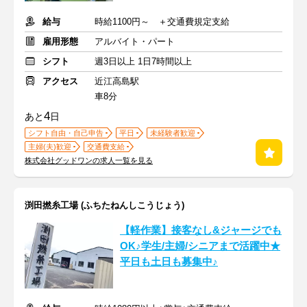
給与
時給1100円～ ＋交通費規定支給
雇用形態
アルバイト・パート
シフト
週3日以上 1日7時間以上
アクセス
近江高島駅
車8分
4
あと
日
シフト自由・自己申告
平日
未経験者歓迎
主婦(夫)歓迎
交通費支給
株式会社グッドワンの求人一覧を見る
渕田撚糸工場 (ふちたねんしこうじょう)
【軽作業】接客なし&ジャージでも
OK♪学生/主婦/シニアまで活躍中★
平日も土日も募集中♪