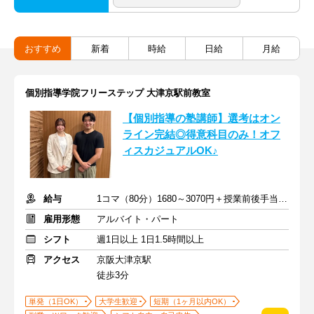
おすすめ
新着
時給
日給
月給
個別指導学院フリーステップ 大津京駅前教室
【個別指導の塾講師】選考はオン
ライン完結◎得意科目のみ！オフ
ィスカジュアルOK♪
給与
1コマ（80分）1680～3070円＋授業前後手当500円＋交通費全額支給
雇用形態
アルバイト・パート
シフト
週1日以上 1日1.5時間以上
アクセス
京阪大津京駅
徒歩3分
単発（1日OK）
大学生歓迎
短期（1ヶ月以内OK）