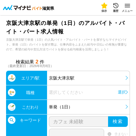
滋賀県
保存
履歴
メニュー
京阪大津京駅の単発（1日）のアルバイト・バ
イト・パート求人情報
京阪大津京駅で単発（1日）の人気バイト・アルバイト・パートを探すならマイナビバイ
ト。単発（1日）のバイトを探す際は、仕事内容をふまえた給与や日払いの有無が重要な
ので、希望の給与や支払方法でバイトを探せる給与検索を活用しましょう！
2
検索結果
件
（最終更新日：2026年8月8日）
エリア/駅
京阪大津京駅
選択してください
選択
職種
単発（1日）
こだわり
キーワード
検索
含まない