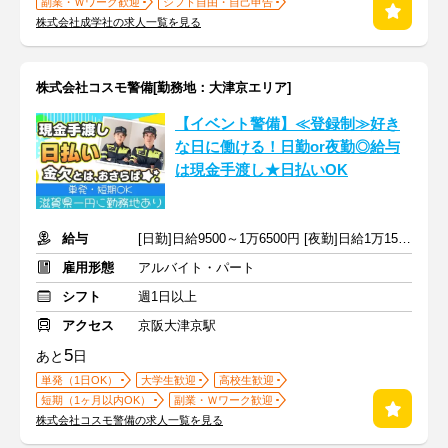
副業・Ｗワーク歓迎
シフト自由・自己申告
株式会社成学社の求人一覧を見る
株式会社コスモ警備[勤務地：大津京エリア]
【イベント警備】≪登録制≫好き
な日に働ける！日勤or夜勤◎給与
は現金手渡し★日払いOK
給与
[日勤]日給9500～1万6500円 [夜勤]日給1万1500～1万9500円
雇用形態
アルバイト・パート
シフト
週1日以上
アクセス
京阪大津京駅
5
あと
日
単発（1日OK）
大学生歓迎
高校生歓迎
短期（1ヶ月以内OK）
副業・Ｗワーク歓迎
株式会社コスモ警備の求人一覧を見る