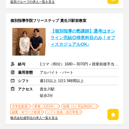
延田グループの求人一覧を見る
個別指導学院フリーステップ 貴生川駅前教室
【個別指導の塾講師】選考はオン
ライン完結◎得意科目のみ！オフ
ィスカジュアルOK♪
給与
1コマ（80分）1680～3070円＋授業前後手当500円＋交通費全額支給
雇用形態
アルバイト・パート
シフト
週1日以上 1日1.5時間以上
アクセス
貴生川駅
徒歩2分
大学生歓迎
単発（1日OK）
短期（1ヶ月以内OK）
副業・Ｗワーク歓迎
シフト自由・自己申告
株式会社成学社の求人一覧を見る