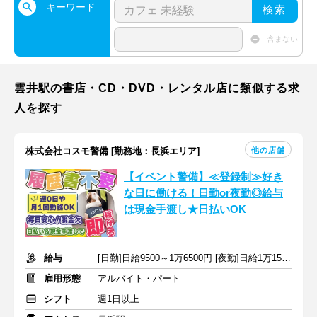
キーワード
検索
含まない
雲井駅の書店・CD・DVD・レンタル店に類似する求
人を探す
他の店舗
株式会社コスモ警備 [勤務地：長浜エリア]
【イベント警備】≪登録制≫好き
な日に働ける！日勤or夜勤◎給与
は現金手渡し★日払いOK
給与
[日勤]日給9500～1万6500円 [夜勤]日給1万1500～1万9500円
雇用形態
アルバイト・パート
シフト
週1日以上