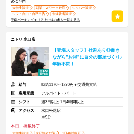
4
あと
日
大学生歓迎
副業・Ｗワーク歓迎
シルバー歓迎
シフト自由・自己申告
未経験者歓迎
甲南パーキングエリア上り線の求人一覧を見る
ニトリ 水口店
【売場スタッフ】社割あり◎働き
ながら”お得”に自分の部屋づくり♪
年齢不問！
給与
時給1170～1270円＋交通費支給
雇用形態
アルバイト・パート
シフト
週3日以上 1日4時間以上
アクセス
水口松尾駅
車5分
本日、掲載終了
大学生歓迎
未経験者歓迎
1日4h以内可