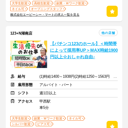
大学生歓迎
高校生歓迎
副業・Ｗワーク歓迎
ネイル可
オープニングスタッフ
株式会社エービーシー・マートの求人一覧を見る
他の店舗
123+N湖南店
【パチンコ123のホール】＜時間帯
によって採用率UP＞MAX時給1900
円以上☆おしゃれ自由♪
給与
(1)時給1400～1938円(2)時給1250～1563円 ※深夜手当含む
雇用形態
アルバイト・パート
シフト
週1日以上
アクセス
甲西駅
車5分
大学生歓迎
副業・Ｗワーク歓迎
ネイル可
シルバー歓迎
ピアス可