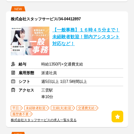
NEW
株式会社スタッフサービス/34-04412897
【一般事務】１６時４５分まで！
未経験者歓迎！部内アシスタント
対応など！
給与
時給1350円+交通費支給
雇用形態
派遣社員
シフト
週5日以上 1日7.5時間以上
アクセス
三雲駅
車10分
平日
未経験者歓迎
主婦(夫)歓迎
交通費支給
履歴書不要
株式会社スタッフサービスの求人一覧を見る