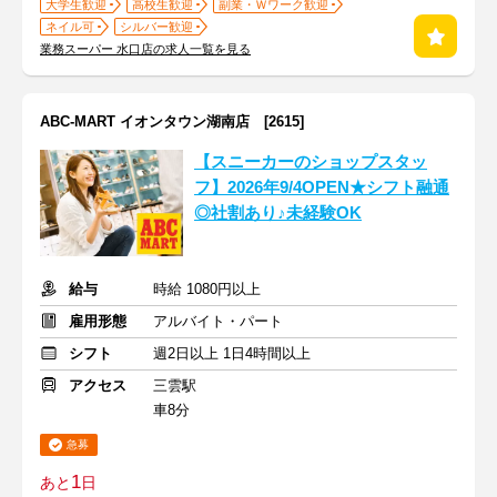
大学生歓迎
高校生歓迎
副業・Ｗワーク歓迎
ネイル可
シルバー歓迎
業務スーパー 水口店の求人一覧を見る
ABC-MART イオンタウン湖南店 [2615]
【スニーカーのショップスタッ
フ】2026年9/4OPEN★シフト融通
◎社割あり♪未経験OK
給与
時給 1080円以上
雇用形態
アルバイト・パート
シフト
週2日以上 1日4時間以上
アクセス
三雲駅
車8分
急募
1
あと
日