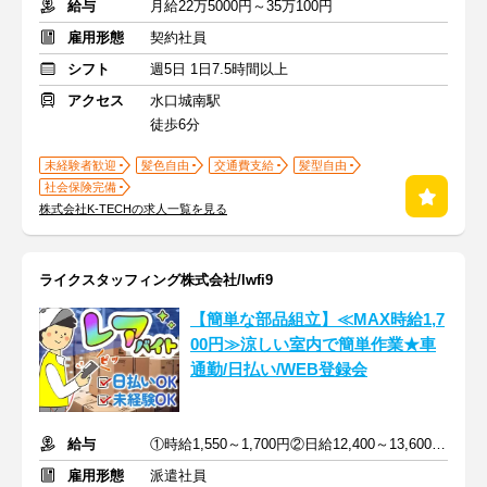
給与
月給22万5000円～35万100円
雇用形態
契約社員
シフト
週5日 1日7.5時間以上
アクセス
水口城南駅
徒歩6分
未経験者歓迎
髪色自由
交通費支給
髪型自由
社会保険完備
株式会社K-TECHの求人一覧を見る
ライクスタッフィング株式会社/lwfi9
【簡単な部品組立】≪MAX時給1,7
00円≫涼しい室内で簡単作業★車
通勤/日払い/WEB登録会
給与
①時給1,550～1,700円②日給12,400～13,600円＋交通費規定支給
雇用形態
派遣社員