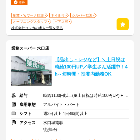
急募
副業・Ｗワーク歓迎
ネイル可
シルバー歓迎
オープニングスタッフ
ピアス可
株式会社コッカの求人一覧を見る
業務スーパー 水口店
【品出し・レジなど】＼土日祝は
時給100円UP／学生さん活躍中！4
h～短時間・扶養内勤務OK
給与
時給1130円以上(※土日祝は時給100円UP) + 交通費支給
雇用形態
アルバイト・パート
シフト
週3日以上 1日4時間以上
アクセス
水口城南駅
徒歩5分