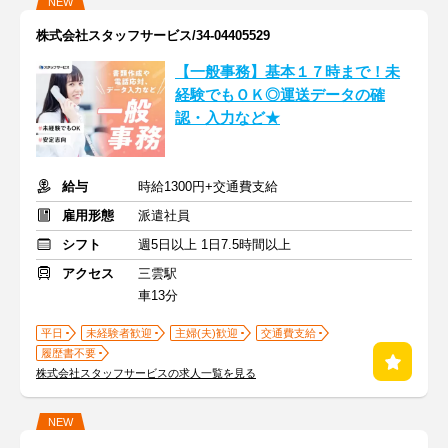
NEW
株式会社スタッフサービス/34-04405529
【一般事務】基本１７時まで！未
経験でもＯＫ◎運送データの確
認・入力など★
給与
時給1300円+交通費支給
雇用形態
派遣社員
シフト
週5日以上 1日7.5時間以上
アクセス
三雲駅
車13分
平日
未経験者歓迎
主婦(夫)歓迎
交通費支給
履歴書不要
株式会社スタッフサービスの求人一覧を見る
NEW