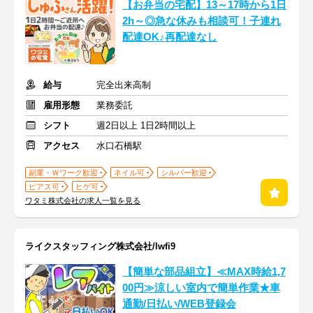
【お弁当の宅配】13～17時から1日
2h～◎急な休みも相談可！子連れ
配達OK♪再配達なし
給与
完全出来高制
雇用形態
業務委託
シフト
週2日以上 1日2時間以上
アクセス
水口石橋駅
副業・Ｗワーク歓迎
ネイル可
シルバー歓迎
ピアス可
ヒゲ可
ワタミ株式会社の求人一覧を見る
ライクスタッフィング株式会社/lwfi9
【簡単な部品組立】≪MAX時給1,7
00円≫涼しい室内で簡単作業★車
通勤/日払い/WEB登録会