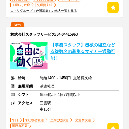
主婦(夫)歓迎
交通費支給
ニトリグループ（合同募集）の求人一覧を見る
NEW
株式会社スタッフサービス/34-04415963
【事務スタッフ】機械の組立など
☆複数名の募集☆マイカー通勤可
能！
給与
時給1400～1450円+交通費支給
雇用形態
派遣社員
シフト
週5日以上 1日7時間以上
アクセス
三雲駅
車15分
平日
未経験者歓迎
主婦(夫)歓迎
交通費支給
履歴書不要