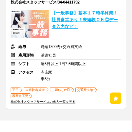
株式会社スタッフサービス/34-04411792
【一般事務】基本１７時半終業！
社員食堂あり！未経験ＯＫ◎デー
タ入力など！
給与
時給1300円+交通費支給
雇用形態
派遣社員
シフト
週5日以上 1日7.5時間以上
アクセス
寺庄駅
車5分
平日
未経験者歓迎
主婦(夫)歓迎
交通費支給
履歴書不要
株式会社スタッフサービスの求人一覧を見る