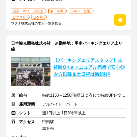
副業・Ｗワーク歓迎
ネイル可
シルバー歓迎
ピアス可
ヒゲ可
ワタミ株式会社の求人一覧を見る
日本観光開発株式会社 ※勤務地：甲南パーキングエリア上り
線
【パーキングエリアスタッフ】未
経験OK★マニュアル完備で安心◎
夕方以降＆土日祝は時給UP
給与
時給1150～1250円(曜日に応じて時給UP)+交通費支給
雇用形態
アルバイト・パート
シフト
週1日以上 1日3時間以上
アクセス
甲南駅
車10分