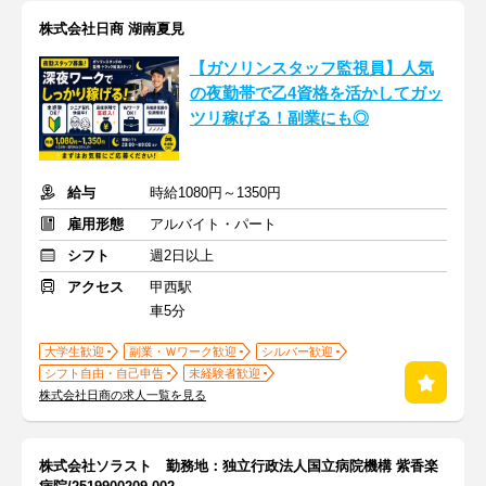
株式会社日商 湖南夏見
【ガソリンスタッフ監視員】人気
の夜勤帯で乙4資格を活かしてガッ
ツリ稼げる！副業にも◎
給与
時給1080円～1350円
雇用形態
アルバイト・パート
シフト
週2日以上
アクセス
甲西駅
車5分
大学生歓迎
副業・Ｗワーク歓迎
シルバー歓迎
シフト自由・自己申告
未経験者歓迎
株式会社日商の求人一覧を見る
株式会社ソラスト 勤務地：独立行政法人国立病院機構 紫香楽