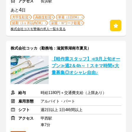
アクセス
長浜駅
4
あと
日
大学生歓迎
高校生歓迎
単発（1日OK）
短期（1ヶ月以内OK）
副業・Ｗワーク歓迎
株式会社コスモ警備の求人一覧を見る
株式会社コッカ（勤務地：滋賀県湖南市夏見）
【軽作業スタッフ】≪9月上旬オー
プン≫週2＆4h～！スキマ時間×大
量募集◎オシャレ自由♪
給与
時給1180円＋交通費支給（上限あり）
雇用形態
アルバイト・パート
シフト
週2日以上 1日4時間以上
アクセス
甲西駅
車7分