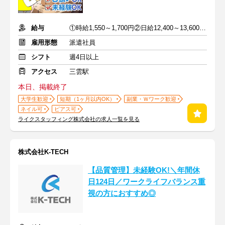
給与
①時給1,550～1,700円②日給12,400～13,600円＋交通費規定支給
雇用形態
派遣社員
シフト
週4日以上
アクセス
三雲駅
本日、掲載終了
大学生歓迎
短期（1ヶ月以内OK）
副業・Ｗワーク歓迎
ネイル可
ピアス可
ライクスタッフィング株式会社の求人一覧を見る
株式会社K-TECH
【品質管理】未経験OK!＼年間休
日124日／ワークライフバランス重
視の方におすすめ◎