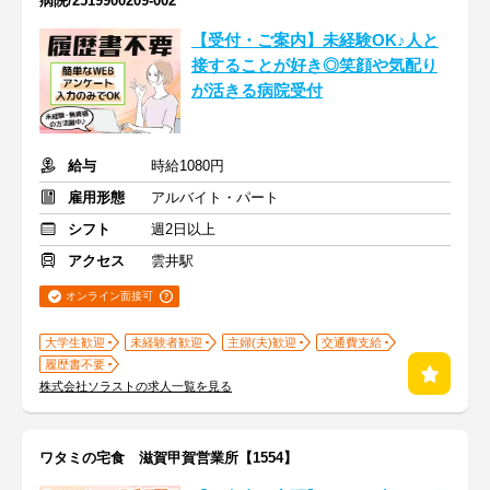
病院/2519900209-002
【受付・ご案内】未経験OK♪人と
接することが好き◎笑顔や気配り
が活きる病院受付
給与
時給1080円
雇用形態
アルバイト・パート
シフト
週2日以上
アクセス
雲井駅
オンライン面接可
大学生歓迎
未経験者歓迎
主婦(夫)歓迎
交通費支給
履歴書不要
株式会社ソラストの求人一覧を見る
ワタミの宅食 滋賀甲賀営業所【1554】