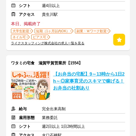
シフト
週4日以上
アクセス
貴生川駅
本日、掲載終了
大学生歓迎
短期（1ヶ月以内OK）
副業・Ｗワーク歓迎
ネイル可
ピアス可
ライクスタッフィング株式会社の求人一覧を見る
ワタミの宅食 滋賀甲賀営業所【1554】
【お弁当の宅配】9～13時から1日2
h～◎家事育児のスキマで稼げる！
お弁当の社割あり
給与
完全出来高制
雇用形態
業務委託
シフト
週2日以上 1日2時間以上
アクセス
水口石橋駅