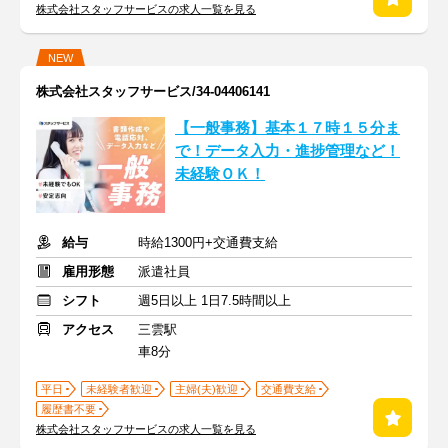
株式会社スタッフサービスの求人一覧を見る
NEW
株式会社スタッフサービス/34-04406141
【一般事務】基本１７時１５分ま
で！データ入力・進捗管理など！
未経験ＯＫ！
給与
時給1300円+交通費支給
雇用形態
派遣社員
シフト
週5日以上 1日7.5時間以上
アクセス
三雲駅
車8分
平日
未経験者歓迎
主婦(夫)歓迎
交通費支給
履歴書不要
株式会社スタッフサービスの求人一覧を見る