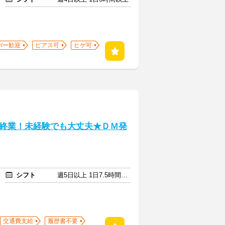
バー歓迎
ピアス可
ヒゲ可
終業！未経験でも大丈夫★ＤＭ発
シフト
週5日以上 1日7.5時間以上
交通費支給
履歴書不要