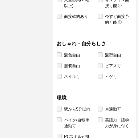
以上)
接可能
面接確約あり
今すぐ面接予
約可能
おしゃれ・自分らしさ
髪色自由
髪型自由
服装自由
ピアス可
ネイル可
ヒゲ可
環境
駅から5分以内
車通勤可
バイク/自転車
英語力・語学
通勤可
力が身に付く
PCスキルが身