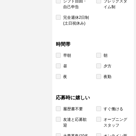
シフト自由・
フレックスタ
自己申告
イム制
完全週休2日制
(土日祝休み)
時間帯
早朝
朝
昼
夕方
夜
夜勤
応募時に嬉しい
履歴書不要
すぐ働ける
友達と応募歓
オープニング
迎
スタッフ
大量募集(10名
オンライン面