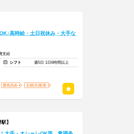
】
OK♪高時給・土日祝休み・大手な
通費支給
シフト
週5日 1日6時間以上
髪色自由
主婦(夫)歓迎
野駅】
迎！大手・オシャレOK等、希望条