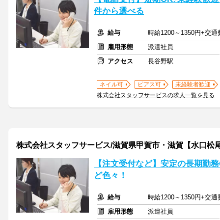
件から選べる
給与
時給1200～1350円+交
雇用形態
派遣社員
アクセス
長谷野駅
ネイル可
ピアス可
未経験者歓迎
株式会社スタッフサービスの求人一覧を見る
株式会社スタッフサービス/滋賀県甲賀市・滋賀【水口松
【注文受付など】安定の長期勤務
ど色々！
給与
時給1200～1350円+交
雇用形態
派遣社員