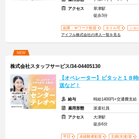
アクセス
草津駅
徒歩3分
副業・Ｗワーク歓迎
ネイル可
シル
アイフル株式会社の求人一覧を見る
NEW
株式会社スタッフサービス/34-04405130
【オペレーター】ピタッと１８時
送など！
給与
時給1400円+交通費支給
雇用形態
派遣社員
アクセス
大津駅
徒歩6分
平日
未経験者歓迎
主婦(夫)歓迎