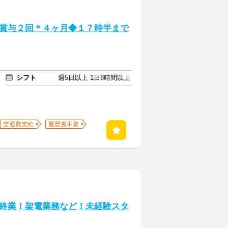
賞与２回＊４ヶ月◆１７時半まで
シフト
週5日以上 1日8時間以上
交通費支給
履歴書不要
終業！架電業務など！未経験スタ