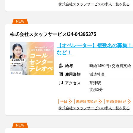
株式会社スタッフサービスの求人一覧を見る
NEW
株式会社スタッフサービス/34-04395375
【オペレーター】複数名の募集！
など！
給与
時給1450円+交通費支給
雇用形態
派遣社員
アクセス
草津駅
徒歩3分
平日
未経験者歓迎
主婦(夫)歓迎
株式会社スタッフサービスの求人一覧を見る
NEW