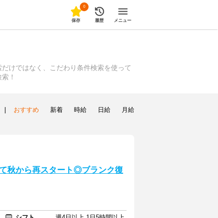
0
保存
履歴
メニュー
索だけではなく、こだわり条件検索を使って
検索！
|
おすすめ
新着
時給
日給
月給
】
て秋から再スタート◎ブランク復
シフト
週4日以上 1日5時間以上