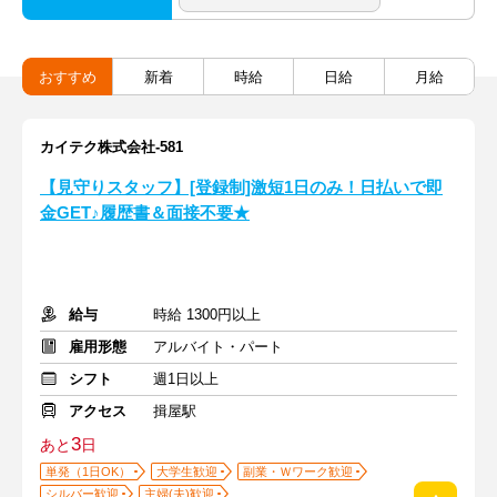
おすすめ
新着
時給
日給
月給
カイテク株式会社-581
【見守りスタッフ】[登録制]激短1日のみ！日払いで即
金GET♪履歴書＆面接不要★
給与
時給 1300円以上
雇用形態
アルバイト・パート
シフト
週1日以上
アクセス
揖屋駅
3
あと
日
単発（1日OK）
大学生歓迎
副業・Ｗワーク歓迎
シルバー歓迎
主婦(夫)歓迎