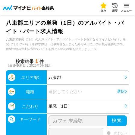
島根県
保存
履歴
メニュー
八束郡エリアの単発（1日）のアルバイト・バ
イト・パート求人情報
八束郡で単発（1日）の人気バイト・アルバイト・パートを探すならマイナビバイト。単
発（1日）のバイトを探す際は、仕事内容をふまえた給与や日払いの有無が重要なので、
希望の給与や支払方法でバイトを探せる給与検索を活用しましょう！
1
検索結果
件
（最終更新日：2026年8月8日）
エリア/駅
八束郡
選択してください
選択
職種
単発（1日）
こだわり
キーワード
検索
含まない