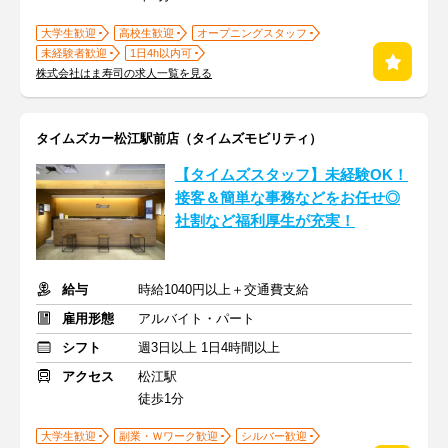
大学生歓迎
高校生歓迎
オープニングスタッフ
未経験者歓迎
1日4h以内可
株式会社はま寿司の求人一覧を見る
タイムズカー松江駅前店（タイムズモビリティ）
【タイムズスタッフ】未経験OK！
接客＆簡単な事務などをお任せ◎
社割など福利厚生が充実！
給与
時給1040円以上＋交通費支給
雇用形態
アルバイト・パート
シフト
週3日以上 1日4時間以上
アクセス
松江駅
徒歩1分
大学生歓迎
副業・Ｗワーク歓迎
シルバー歓迎