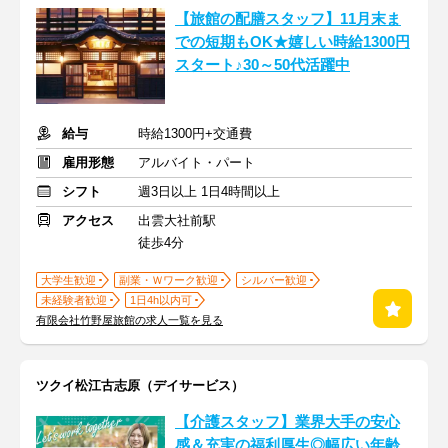
【旅館の配膳スタッフ】11月末ま
での短期もOK★嬉しい時給1300円
スタート♪30～50代活躍中
給与
時給1300円+交通費
雇用形態
アルバイト・パート
シフト
週3日以上 1日4時間以上
アクセス
出雲大社前駅
徒歩4分
大学生歓迎
副業・Ｗワーク歓迎
シルバー歓迎
未経験者歓迎
1日4h以内可
有限会社竹野屋旅館の求人一覧を見る
ツクイ松江古志原（デイサービス）
【介護スタッフ】業界大手の安心
感＆充実の福利厚生◎幅広い年齢