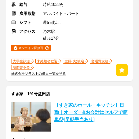
給与
時給1033円
雇用形態
アルバイト・パート
シフト
週5日以上
アクセス
乃木駅
徒歩17分
オンライン面接可
大学生歓迎
未経験者歓迎
主婦(夫)歓迎
交通費支給
履歴書不要
株式会社ソラストの求人一覧を見る
すき家 191号益田店
【すき家のホール・キッチン】日
勤｜オーダー&お会計はセルフで簡
単◎[早朝手当あり]