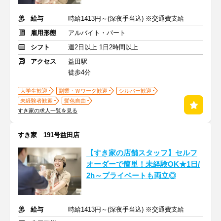
給与
時給1413円～(深夜手当込) ※交通費支給
雇用形態
アルバイト・パート
シフト
週2日以上 1日2時間以上
アクセス
益田駅
徒歩4分
大学生歓迎
副業・Ｗワーク歓迎
シルバー歓迎
未経験者歓迎
髪色自由
すき家の求人一覧を見る
すき家 191号益田店
【すき家の店舗スタッフ】セルフ
オーダーで簡単！未経験OK★1日/
2h～プライベートも両立◎
給与
時給1413円～(深夜手当込) ※交通費支給