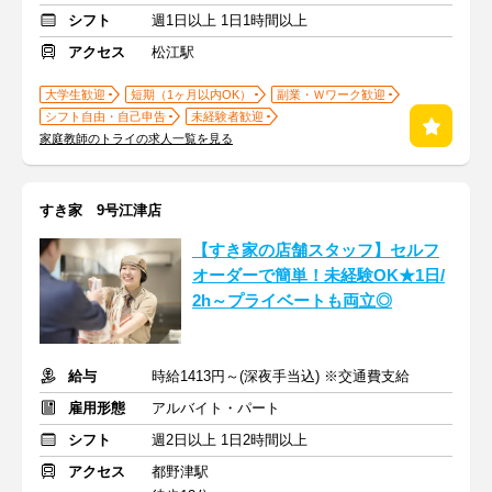
シフト
週1日以上 1日1時間以上
アクセス
松江駅
大学生歓迎
短期（1ヶ月以内OK）
副業・Ｗワーク歓迎
シフト自由・自己申告
未経験者歓迎
家庭教師のトライの求人一覧を見る
すき家 9号江津店
【すき家の店舗スタッフ】セルフ
オーダーで簡単！未経験OK★1日/
2h～プライベートも両立◎
給与
時給1413円～(深夜手当込) ※交通費支給
雇用形態
アルバイト・パート
シフト
週2日以上 1日2時間以上
アクセス
都野津駅