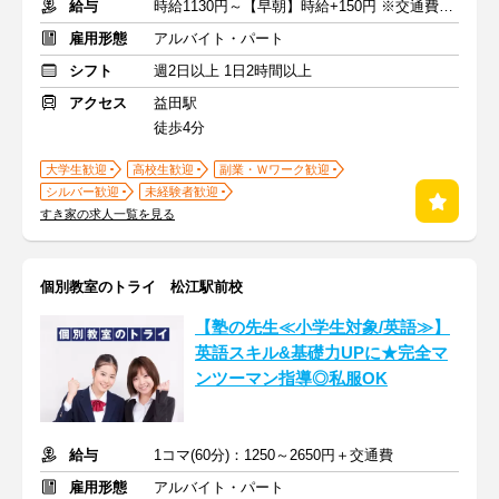
給与
時給1130円～【早朝】時給+150円 ※交通費支給
雇用形態
アルバイト・パート
シフト
週2日以上 1日2時間以上
アクセス
益田駅
徒歩4分
大学生歓迎
高校生歓迎
副業・Ｗワーク歓迎
シルバー歓迎
未経験者歓迎
すき家の求人一覧を見る
個別教室のトライ 松江駅前校
【塾の先生≪小学生対象/英語≫】
英語スキル&基礎力UPに★完全マ
ンツーマン指導◎私服OK
給与
1コマ(60分)：1250～2650円＋交通費
雇用形態
アルバイト・パート