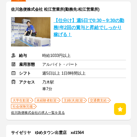
佐川急便株式会社 松江営業所(勤務先:松江営業所)
【仕分け】週5日で0:30～9:30の勤
務!年2回の賞与と昇給でしっかり
稼げる！
給与
時給1033円以上
雇用形態
アルバイト・パート
シフト
週5日以上 1日8時間以上
アクセス
乃木駅
車7分
大学生歓迎
未経験者歓迎
主婦(夫)歓迎
交通費支給
社会保険完備
佐川急便株式会社の求人一覧を見る
サイゼリヤ ゆめタウン出雲店 xd1564