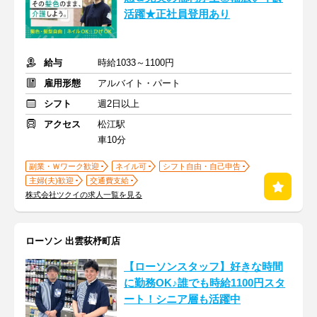
活躍★正社員登用あり
給与
時給1033～1100円
雇用形態
アルバイト・パート
シフト
週2日以上
アクセス
松江駅
車10分
副業・Ｗワーク歓迎
ネイル可
シフト自由・自己申告
主婦(夫)歓迎
交通費支給
株式会社ツクイの求人一覧を見る
ローソン 出雲荻杼町店
【ローソンスタッフ】好きな時間
に勤務OK♪誰でも時給1100円スタ
ート！シニア層も活躍中