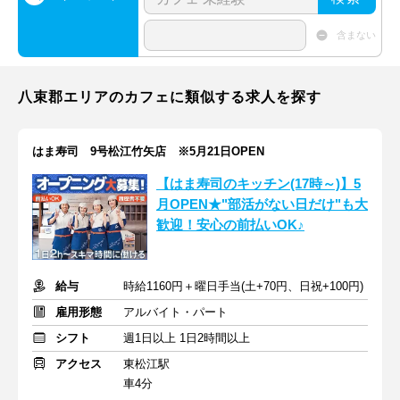
含まない
八束郡エリアのカフェに類似する求人を探す
はま寿司 9号松江竹矢店 ※5月21日OPEN
【はま寿司のキッチン(17時～)】5
月OPEN★"部活がない日だけ"も大
歓迎！安心の前払いOK♪
給与
時給1160円＋曜日手当(土+70円、日祝+100円)
雇用形態
アルバイト・パート
シフト
週1日以上 1日2時間以上
アクセス
東松江駅
車4分