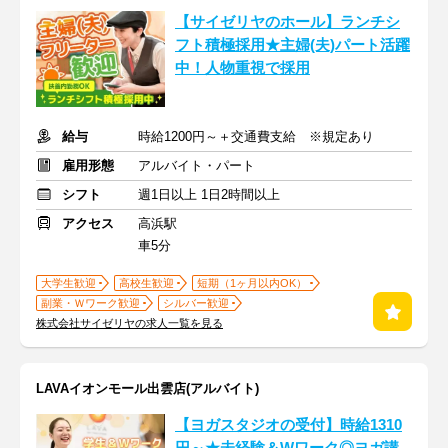
【サイゼリヤのホール】ランチシ
フト積極採用★主婦(夫)パート活躍
中！人物重視で採用
給与
時給1200円～＋交通費支給 ※規定あり
雇用形態
アルバイト・パート
シフト
週1日以上 1日2時間以上
アクセス
高浜駅
車5分
大学生歓迎
高校生歓迎
短期（1ヶ月以内OK）
副業・Ｗワーク歓迎
シルバー歓迎
株式会社サイゼリヤの求人一覧を見る
LAVAイオンモール出雲店(アルバイト)
【ヨガスタジオの受付】時給1310