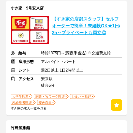
すき家 9号安来店
【すき家の店舗スタッフ】セルフ
オーダーで簡単！未経験OK★1日/
2h～プライベートも両立◎
給与
時給1375円～(深夜手当込) ※交通費支給
雇用形態
アルバイト・パート
シフト
週2日以上 1日2時間以上
アクセス
安来駅
徒歩5分
大学生歓迎
副業・Ｗワーク歓迎
シルバー歓迎
未経験者歓迎
髪色自由
すき家の求人一覧を見る
竹野屋旅館