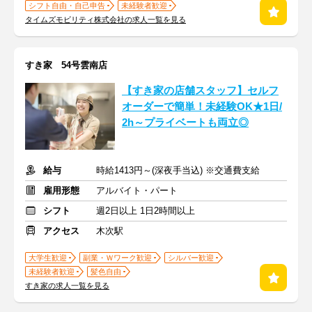
シフト自由・自己申告
未経験者歓迎
タイムズモビリティ株式会社の求人一覧を見る
すき家 54号雲南店
【すき家の店舗スタッフ】セルフ
オーダーで簡単！未経験OK★1日/
2h～プライベートも両立◎
給与
時給1413円～(深夜手当込) ※交通費支給
雇用形態
アルバイト・パート
シフト
週2日以上 1日2時間以上
アクセス
木次駅
大学生歓迎
副業・Ｗワーク歓迎
シルバー歓迎
未経験者歓迎
髪色自由
すき家の求人一覧を見る