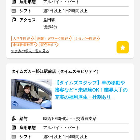
雇用形態
アルバイト・パート
シフト
週2日以上 1日2時間以上
アクセス
益田駅
徒歩4分
大学生歓迎
副業・Ｗワーク歓迎
シルバー歓迎
未経験者歓迎
髪色自由
すき家の求人一覧を見る
タイムズカー松江駅前店（タイムズモビリティ）
【タイムズスタッフ】車の移動や
接客など＊未経験OK！業界大手の
充実の福利厚生・社割あり
給与
時給1040円以上＋交通費支給
雇用形態
アルバイト・パート
シフト
週3日以上 1日4時間以上