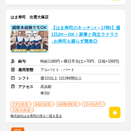
はま寿司 出雲大塚店
【はま寿司のキッチン(～17時)】週
1日2H～OK！家事と両立ラクラク
♪お寿司も握らず簡単◎
給与
時給1180円＋曜日手当(土+70円、日祝+100円)
雇用形態
アルバイト・パート
シフト
週1日以上 1日2時間以上
アクセス
高浜駅
車3分
大学生歓迎
高校生歓迎
未経験者歓迎
1日4h以内可
主婦(夫)歓迎
株式会社はま寿司の求人一覧を見る
NEW