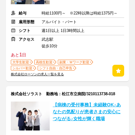
給与
時給1100円～ ※22時以降は時給1375円～
雇用形態
アルバイト・パート
シフト
週1日以上 1日3時間以上
アクセス
武志駅
徒歩10分
1
あと
日
大学生歓迎
高校生歓迎
副業・Ｗワーク歓迎
シルバー歓迎
シフト自由・自己申告
株式会社ローソンの求人一覧を見る
株式会社ソラスト 勤務地：松江市立病院/3210113738-018
【病棟の受付事務】未経験OK♪あ
なたの気配りが患者さまの安心に
つながる♪女性が輝く職場