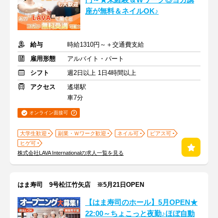
円～★未経験＆Wワーク◎ヨガ講
座が無料＆ネイルOK♪
給与
時給1310円～＋交通費支給
雇用形態
アルバイト・パート
シフト
週2日以上 1日4時間以上
アクセス
遙堪駅
車7分
オンライン面接可
大学生歓迎
副業・Ｗワーク歓迎
ネイル可
ピアス可
ヒゲ可
株式会社LAVA Internationalの求人一覧を見る
はま寿司 9号松江竹矢店 ※5月21日OPEN
【はま寿司のホール】5月OPEN★
22:00～ちょこっと夜勤♪ほぼ自動