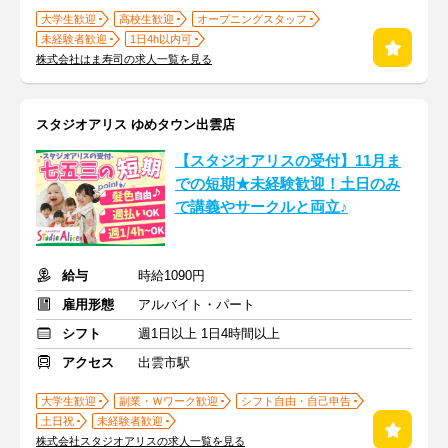
大学生歓迎
高校生歓迎
オープニングスタッフ
未経験者歓迎
1日4h以内可
株式会社はま寿司の求人一覧を見る
スタジオアリス ゆめタウン出雲店
【スタジオアリスの受付】11月ま
での短期★未経験歓迎！土日のみ
で講義やサークルと両立♪
給与
時給1090円
雇用形態
アルバイト・パート
シフト
週1日以上 1日4時間以上
アクセス
出雲市駅
大学生歓迎
副業・Ｗワーク歓迎
シフト自由・自己申告
土日祝
未経験者歓迎
株式会社スタジオアリスの求人一覧を見る