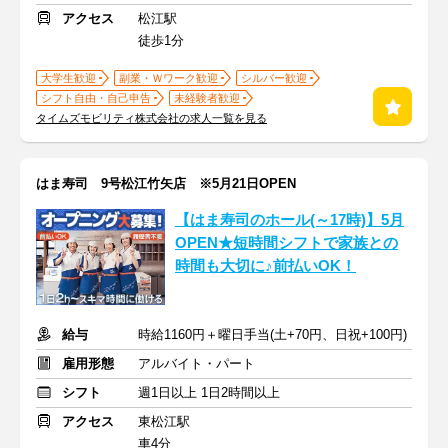
アクセス
松江駅
徒歩1分
大学生歓迎
副業・Ｗワーク歓迎
シルバー歓迎
シフト自由・自己申告
未経験者歓迎
タイムズモビリティ株式会社の求人一覧を見る
はま寿司 9号松江竹矢店 ※5月21日OPEN
【はま寿司のホール(～17時)】5月
OPEN★短時間シフトで家族との
時間も大切に♪前払いOK！
給与
時給1160円＋曜日手当(土+70円、日祝+100円)
雇用形態
アルバイト・パート
シフト
週1日以上 1日2時間以上
アクセス
東松江駅
車4分