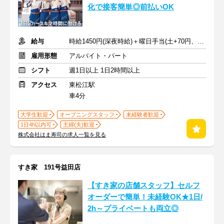
化で接客簡単◎前払いOK
給与
時給1450円(深夜時給)＋曜日手当(土+70円、日祝+100円)
雇用形態
アルバイト・パート
シフト
週1日以上 1日2時間以上
アクセス
東松江駅
車4分
大学生歓迎
オープニングスタッフ
未経験者歓迎
1日4h以内可
主婦(夫)歓迎
株式会社はま寿司の求人一覧を見る
すき家 191号益田店
【すき家の店舗スタッフ】セルフ
オーダーで簡単！未経験OK★1日/
2h～プライベートも両立◎