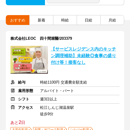
おすすめ
新着
時給
日給
月給
株式会社LEOC 四十間堀醫/203379
【サービスレジデンス内のキッチ
ン調理補助】未経験◎食事の盛り
付け等！接客なし
給与
時給1100円 交通費全額支給
雇用形態
アルバイト・パート
シフト
週3日以上
アクセス
松江しんじ湖温泉駅
徒歩9分
2
あと
日
大学生歓迎
副業・Ｗワーク歓迎
シルバー歓迎