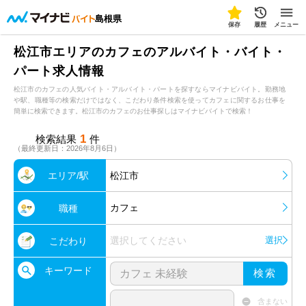
島根県
保存
履歴
メニュー
松江市エリアのカフェのアルバイト・バイト・
パート求人情報
松江市のカフェの人気バイト・アルバイト・パートを探すならマイナビバイト。勤務地
や駅、職種等の検索だけではなく、こだわり条件検索を使ってカフェに関するお仕事を
簡単に検索できます。松江市のカフェのお仕事探しはマイナビバイトで検索！
1
検索結果
件
（最終更新日：2026年8月6日）
エリア/駅
松江市
カフェ
職種
選択してください
選択
こだわり
キーワード
検索
含まない