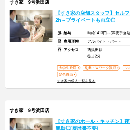
すき家 9号浜田店
【すき家の店舗スタッフ】セルフ
2h～プライベートも両立◎
給与
時給1413円～(深夜手当
雇用形態
アルバイト・パート
アクセス
西浜田駅
徒歩2分
大学生歓迎
副業・Ｗワーク歓迎
シ
髪色自由
すき家の求人一覧を見る
すき家 9号浜田店
【すき家のホール・キッチン】夜
簡単◎[履歴書不要]