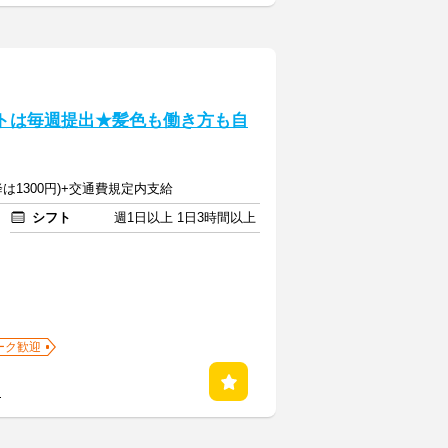
フトは毎週提出★髪色も働き方も自
降は1300円)+交通費規定内支給
シフト
週1日以上 1日3時間以上
ーク歓迎
る