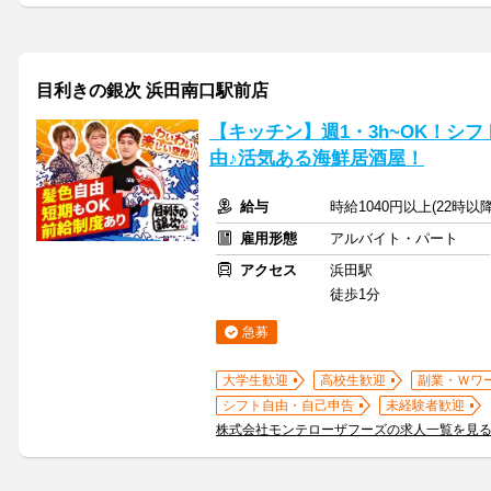
目利きの銀次 浜田南口駅前店
【キッチン】週1・3h~OK！シ
由♪活気ある海鮮居酒屋！
給与
時給1040円以上(22時以
雇用形態
アルバイト・パート
アクセス
浜田駅
徒歩1分
急募
大学生歓迎
高校生歓迎
副業・Ｗワ
シフト自由・自己申告
未経験者歓迎
株式会社モンテローザフーズの求人一覧を見