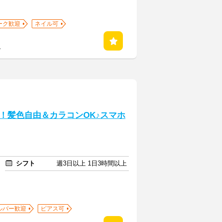
ーク歓迎
ネイル可
る
！髪色自由＆カラコンOK♪スマホ
シフト
週3日以上 1日3時間以上
ルバー歓迎
ピアス可