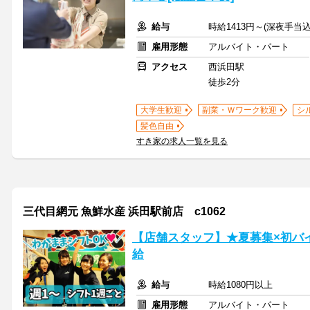
給与
時給1413円～(深夜手当
雇用形態
アルバイト・パート
アクセス
西浜田駅
徒歩2分
大学生歓迎
副業・Ｗワーク歓迎
シ
髪色自由
すき家の求人一覧を見る
三代目網元 魚鮮水産 浜田駅前店 c1062
【店舗スタッフ】★夏募集×初バ
給
給与
時給1080円以上
雇用形態
アルバイト・パート