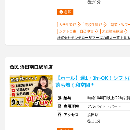
徒歩1分
急募
大学生歓迎
高校生歓迎
副業・Ｗワ
シフト自由・自己申告
未経験者歓迎
株式会社モンテローザフーズの求人一覧を見
魚民 浜田南口駅前店
【ホール】週1・3h~OK！シフ
落ち着く和空間＊
給与
時給1040円以上(22時以
雇用形態
アルバイト・パート
アクセス
浜田駅
徒歩1分