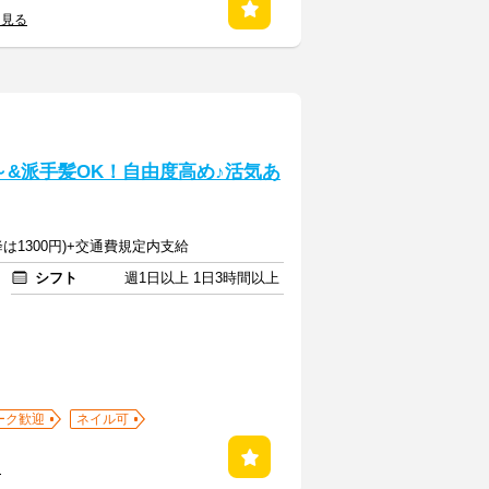
を見る
&派手髪OK！自由度高め♪活気あ
降は1300円)+交通費規定内支給
シフト
週1日以上 1日3時間以上
ーク歓迎
ネイル可
る