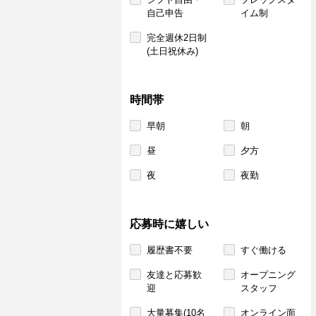
自己申告
イム制
完全週休2日制
(土日祝休み)
時間帯
早朝
朝
昼
夕方
夜
夜勤
応募時に嬉しい
履歴書不要
すぐ働ける
友達と応募歓
オープニング
迎
スタッフ
大量募集(10名
オンライン面