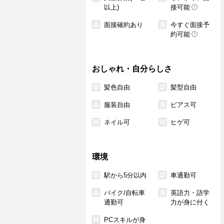
以上)
接可能
面接確約あり
今すぐ面接予
約可能
おしゃれ・自分らしさ
髪色自由
髪型自由
服装自由
ピアス可
ネイル可
ヒゲ可
環境
駅から5分以内
車通勤可
バイク/自転車
英語力・語学
通勤可
力が身に付く
PCスキルが身