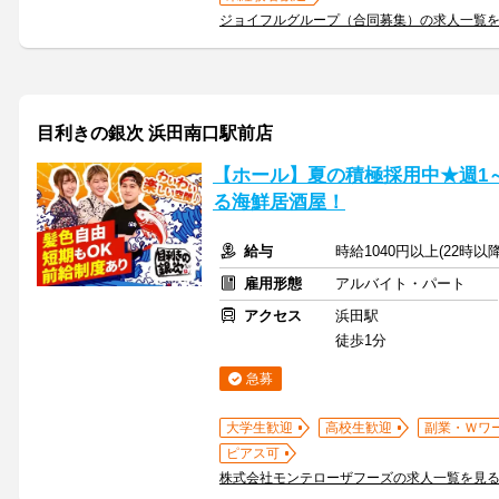
ジョイフルグループ（合同募集）の求人一覧
目利きの銀次 浜田南口駅前店
【ホール】夏の積極採用中★週1～
る海鮮居酒屋！
給与
時給1040円以上(22時以
雇用形態
アルバイト・パート
アクセス
浜田駅
徒歩1分
急募
大学生歓迎
高校生歓迎
副業・Ｗワ
ピアス可
株式会社モンテローザフーズの求人一覧を見