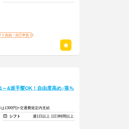
フト自由・自己申告
～&派手髪OK！自由度高め♪落ち
降は1300円)+交通費規定内支給
シフト
週1日以上 1日3時間以上