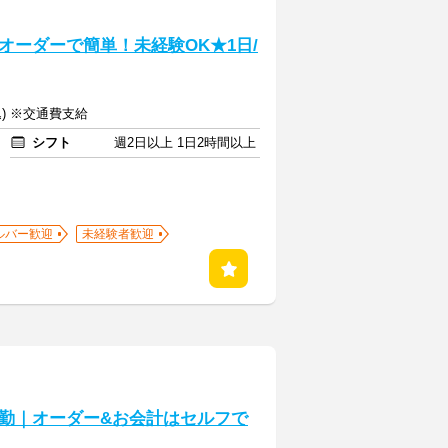
オーダーで簡単！未経験OK★1日/
込) ※交通費支給
シフト
週2日以上 1日2時間以上
ルバー歓迎
未経験者歓迎
勤｜オーダー&お会計はセルフで