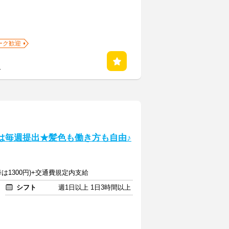
ーク歓迎
る
トは毎週提出★髪色も働き方も自由♪
降は1300円)+交通費規定内支給
シフト
週1日以上 1日3時間以上