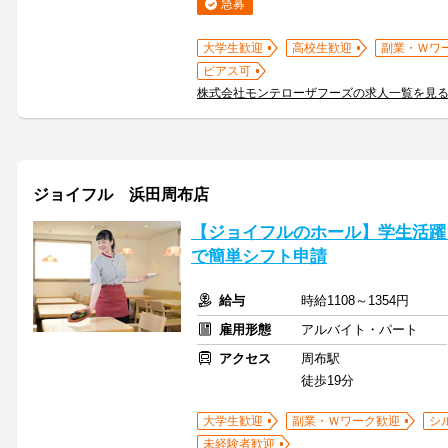
急募
大学生歓迎
高校生歓迎
副業・Ｗワ
ピアス可
株式会社モンテローザフーズの求人一覧を見
ジョイフル 浜田周布店
【ジョイフルのホール】学生活躍
で簡単シフト申請
給与
時給1108～1354円
雇用形態
アルバイト・パート
アクセス
周布駅
徒歩19分
大学生歓迎
副業・Ｗワーク歓迎
シ
未経験者歓迎