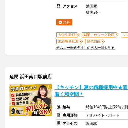
アクセス
浜田駅
徒歩2分
急募
大学生歓迎
副業・Ｗワーク歓迎
シ
未経験者歓迎
髪色自由
チムニー株式会社 の求人一覧を見る
魚民 浜田南口駅前店
【キッチン】夏の積極採用中★週1
着く和空間＊
給与
時給1040円以上(22時以
雇用形態
アルバイト・パート
アクセス
浜田駅