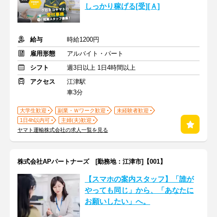
しっかり稼げる[受][Ａ]
給与
時給1200円
雇用形態
アルバイト・パート
シフト
週3日以上 1日4時間以上
アクセス
江津駅
車3分
大学生歓迎
副業・Ｗワーク歓迎
未経験者歓迎
1日4h以内可
主婦(夫)歓迎
ヤマト運輸株式会社の求人一覧を見る
株式会社APパートナーズ [勤務地：江津市]【001】
【スマホの案内スタッフ】「誰が
やっても同じ」から、「あなたに
お願いしたい」へ。