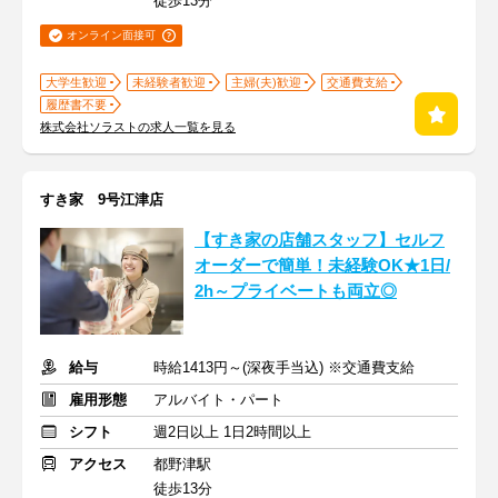
徒歩13分
オンライン面接可
大学生歓迎
未経験者歓迎
主婦(夫)歓迎
交通費支給
履歴書不要
株式会社ソラストの求人一覧を見る
すき家 9号江津店
【すき家の店舗スタッフ】セルフ
オーダーで簡単！未経験OK★1日/
2h～プライベートも両立◎
給与
時給1413円～(深夜手当込) ※交通費支給
雇用形態
アルバイト・パート
シフト
週2日以上 1日2時間以上
アクセス
都野津駅
徒歩13分