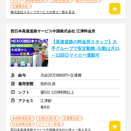
平日
未経験者歓迎
主婦(夫)歓迎
駅から5分以内
交通費支給
株式会社スタッフサービスの求人一覧を見る
西日本高速道路サービス中国株式会社 江津料金所
【高速道路の料金所スタッフ】大
手グループで安定勤務♪出勤は月11
～12回◎マイカー通勤可
給与
月給20万9800円+交通費
雇用形態
契約社員
シフト
週5日 1日8時間以上
アクセス
江津駅
車6分
未経験者歓迎
主婦(夫)歓迎
交通費支給
社会保険完備
フリーター歓迎
西日本高速道路サービス中国株式会社の求人一覧を見る