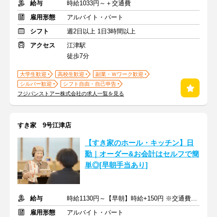
給与
時給1033円～＋交通費
雇用形態
アルバイト・パート
シフト
週2日以上 1日3時間以上
アクセス
江津駅
徒歩7分
大学生歓迎
高校生歓迎
副業・Ｗワーク歓迎
シルバー歓迎
シフト自由・自己申告
フジパンストアー株式会社の求人一覧を見る
すき家 9号江津店
【すき家のホール・キッチン】日
勤｜オーダー&お会計はセルフで簡
単◎[早朝手当あり]
給与
時給1130円～【早朝】時給+150円 ※交通費支給
雇用形態
アルバイト・パート