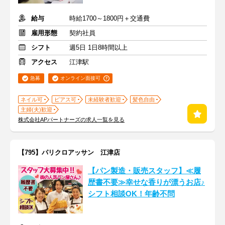
給与
時給1700～1800円＋交通費
雇用形態
契約社員
シフト
週5日 1日8時間以上
アクセス
江津駅
急募
オンライン面接可
ネイル可
ピアス可
未経験者歓迎
髪色自由
主婦(夫)歓迎
株式会社APパートナーズの求人一覧を見る
【795】パリクロアッサン 江津店
【パン製造・販売スタッフ】≪履
歴書不要≫幸せな香りが漂うお店♪
シフト相談OK！年齢不問