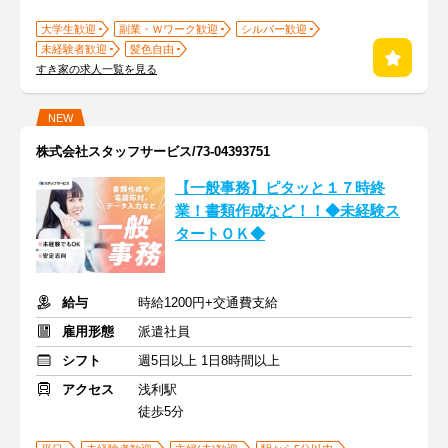
大学生歓迎
副業・Ｗワーク歓迎
シルバー歓迎
未経験者歓迎
髪色自由
すき家の求人一覧を見る
NEW
株式会社スタッフサービス/73-04393751
【一般事務】ピタッと１７時終
業！書類作成など！！◆未経験ス
タートＯＫ◆
給与
時給1200円+交通費支給
雇用形態
派遣社員
シフト
週5日以上 1日8時間以上
アクセス
浅利駅
徒歩5分