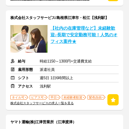
株式会社スタッフサービス/島根県江津市・松江【浅利駅】
【社内の在庫管理など】未経験歓
迎♪長期で安定勤務可能！人気のオ
フィス案件★
給与
時給1150～1300円+交通費支給
雇用形態
派遣社員
シフト
週5日 1日6時間以上
アクセス
浅利駅
ネイル可
ピアス可
平日
未経験者歓迎
髪色自由
株式会社スタッフサービスの求人一覧を見る
ヤマト運輸(株)江津営業所（江津渡津）