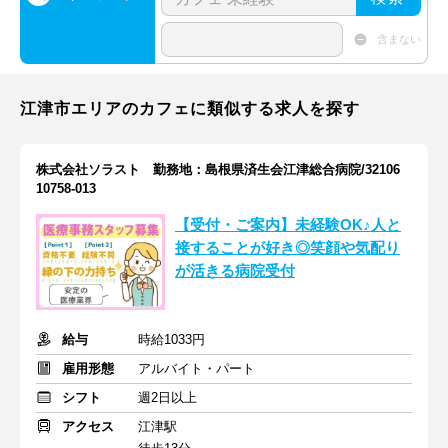
含まない
江津市エリアのカフェに類似する求人を探す
株式会社ソラスト 勤務地：島根県済生会江津総合病院/32106
10758-013
【受付・ご案内】未経験OK♪人と
接することが好き◎笑顔や気配り
が活きる病院受付
給与
時給1033円
雇用形態
アルバイト・パート
シフト
週2日以上
アクセス
江津駅