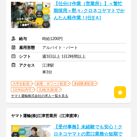
【仕分け作業（営業所）】＜繁忙
期採用＞黙々♪クロネコヤマトでか
んたん軽作業！[仕][Ａ]
給与
時給1200円
雇用形態
アルバイト・パート
シフト
週3日以上 1日2時間以上
アクセス
江津駅
車3分
大学生歓迎
副業・Ｗワーク歓迎
未経験者歓迎
1日4h以内可
主婦(夫)歓迎
ヤマト運輸株式会社の求人一覧を見る
ヤマト運輸(株)江津営業所（江津渡津）
【受付事務】未経験でも安心！ク
ロネコヤマトの窓口業務☆短期で