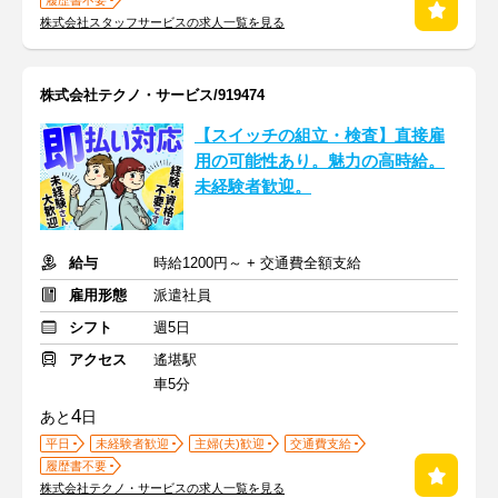
履歴書不要
株式会社スタッフサービスの求人一覧を見る
株式会社テクノ・サービス/919474
【スイッチの組立・検査】直接雇
用の可能性あり。魅力の高時給。
未経験者歓迎。
給与
時給1200円～ + 交通費全額支給
雇用形態
派遣社員
シフト
週5日
アクセス
遙堪駅
車5分
4
あと
日
平日
未経験者歓迎
主婦(夫)歓迎
交通費支給
履歴書不要
株式会社テクノ・サービスの求人一覧を見る