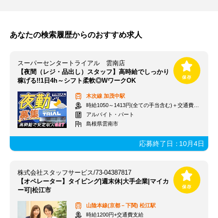
あなたの検索履歴からのおすすめ求人
スーパーセンタートライアル 雲南店
【夜間（レジ・品出し）スタッフ】高時給でしっかり
稼げる!!1日4h～シフト柔軟◎WワークOK
木次線
加茂中駅
時給1050～1413円(全ての手当含む)＋交通費(月3万円まで)
アルバイト・パート
島根県雲南市
応募終了日：
10月4日
株式会社スタッフサービス/73-04387817
【オペレーター】タイピング|週末休|大手企業|マイカ
ー可|松江市
山陰本線(京都－下関)
松江駅
時給1200円+交通費支給