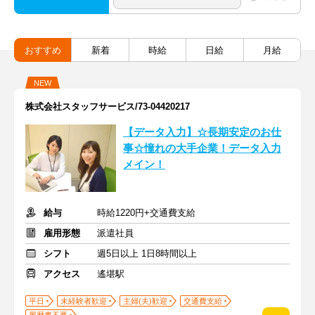
おすすめ
新着
時給
日給
月給
NEW
株式会社スタッフサービス/73-04420217
【データ入力】☆長期安定のお仕
事☆憧れの大手企業！データ入力
メイン！
給与
時給1220円+交通費支給
雇用形態
派遣社員
シフト
週5日以上 1日8時間以上
アクセス
遙堪駅
平日
未経験者歓迎
主婦(夫)歓迎
交通費支給