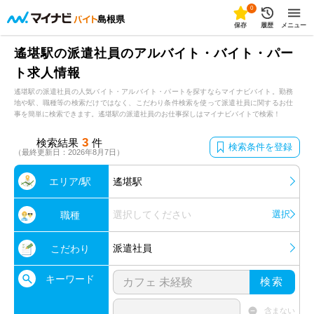
0
島根県
保存
履歴
メニュー
遙堪駅の派遣社員のアルバイト・バイト・パー
ト求人情報
遙堪駅の派遣社員の人気バイト・アルバイト・パートを探すならマイナビバイト。勤務
地や駅、職種等の検索だけではなく、こだわり条件検索を使って派遣社員に関するお仕
事を簡単に検索できます。遙堪駅の派遣社員のお仕事探しはマイナビバイトで検索！
3
検索結果
件
検索条件を登録
（最終更新日：2026年8月7日）
エリア/駅
遙堪駅
選択してください
選択
職種
派遣社員
こだわり
キーワード
検索
含まない