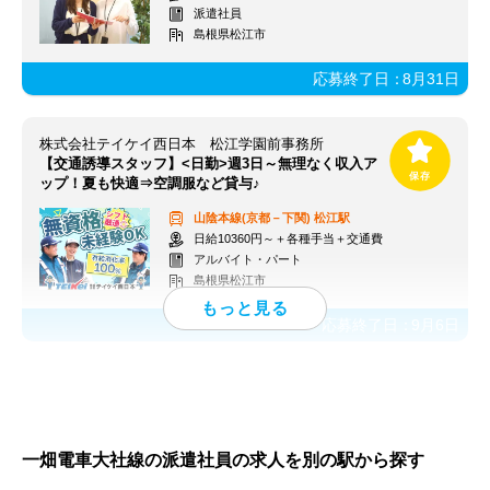
派遣社員
島根県松江市
応募終了日：
8月31日
株式会社テイケイ西日本 松江学園前事務所
【交通誘導スタッフ】<日勤>週3日～無理なく収入ア
ップ！夏も快適⇒空調服など貸与♪
山陰本線(京都－下関)
松江駅
日給10360円～＋各種手当＋交通費
アルバイト・パート
島根県松江市
応募終了日：
9月6日
一畑電車大社線の派遣社員の求人を別の駅から探す