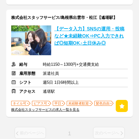
株式会社スタッフサービス/島根県出雲市・松江【遙堪駅】
【データ入力】SNSの運用・投稿
など★未経験OK⇒PC入力できれ
ば◎短期OK♪土日休み◎
給与
時給1150～1300円+交通費支給
雇用形態
派遣社員
シフト
週5日 1日6時間以上
アクセス
遙堪駅
ネイル可
ピアス可
平日
未経験者歓迎
髪色自由
株式会社スタッフサービスの求人一覧を見る
1
前のページへ
次のページへ