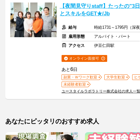
【夜間見守りstaff】たったの"
とスキルをGET★/Jb
給与
時給1731～1795円（
雇用形態
アルバイト・パート
アクセス
伊豆仁田駅
オンライン面接可
6
あと
日
副業・Ｗワーク歓迎
大学生歓迎
ヒ
未経験者歓迎
ユースタイルラボラトリー株式会社の求人一
あなたにピッタリのおすすめ求人