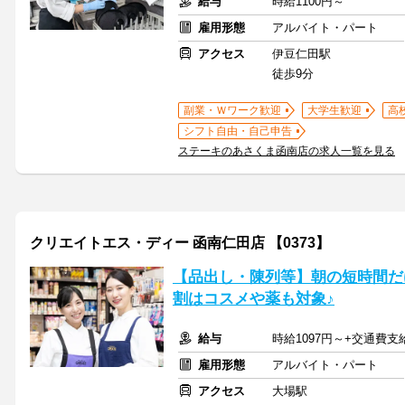
給与
時給1100円～
雇用形態
アルバイト・パート
アクセス
伊豆仁田駅
徒歩9分
副業・Ｗワーク歓迎
大学生歓迎
高
シフト自由・自己申告
ステーキのあさくま函南店の求人一覧を見る
クリエイトエス・ディー 函南仁田店 【0373】
【品出し・陳列等】朝の短時間だ
割はコスメや薬も対象♪
給与
時給1097円～+交通費支
雇用形態
アルバイト・パート
アクセス
大場駅