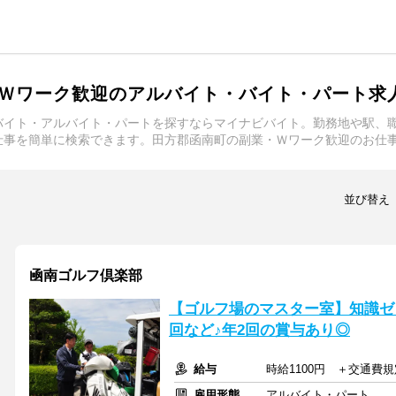
Ｗワーク歓迎のアルバイト・バイト・パート求
バイト・アルバイト・パートを探すならマイナビバイト。勤務地や駅、
仕事を簡単に検索できます。田方郡函南町の副業・Ｗワーク歓迎のお仕
並び替え
凾南ゴルフ倶楽部
【ゴルフ場のマスター室】知識ゼ
回など♪年2回の賞与あり◎
給与
時給1100円 ＋交通費
雇用形態
アルバイト・パート