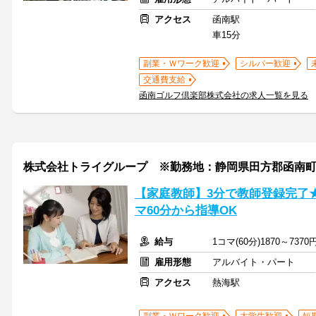
アクセス
函南駅
車15分
副業・Ｗワーク歓迎
シルバー歓迎
交通費支給
函南ゴルフ倶楽部株式会社の求人一覧を見る
株式会社トライグループ ※勤務地：静岡県田方郡函南
【家庭教師】3分で教師登録完了
マ60分から指導OK
給与
1コマ(60分)1870～7370
雇用形態
アルバイト・パート
アクセス
熱海駅