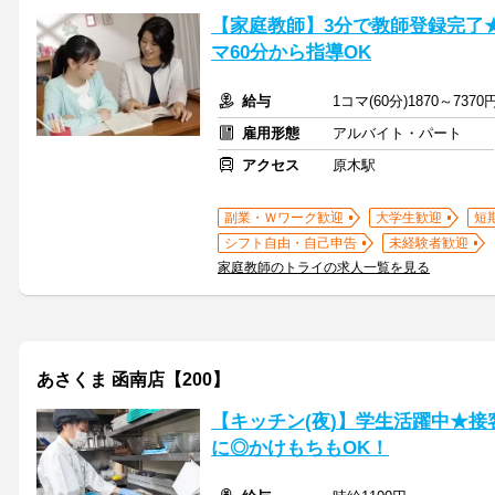
【家庭教師】3分で教師登録完了
マ60分から指導OK
給与
1コマ(60分)1870～7370
雇用形態
アルバイト・パート
アクセス
原木駅
副業・Ｗワーク歓迎
大学生歓迎
短
シフト自由・自己申告
未経験者歓迎
家庭教師のトライの求人一覧を見る
あさくま 函南店【200】
【キッチン(夜)】学生活躍中★接
に◎かけもちもOK！