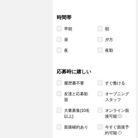
時間帯
早朝
朝
昼
夕方
夜
夜勤
応募時に嬉しい
履歴書不要
すぐ働ける
友達と応募歓
オープニング
迎
スタッフ
大量募集(10名
オンライン面
以上)
接可能
面接確約あり
今すぐ面接予
約可能