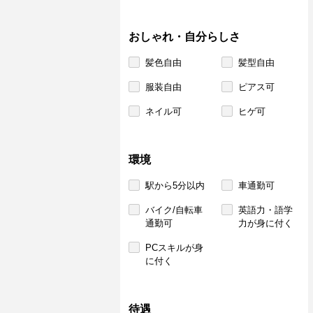
おしゃれ・自分らしさ
髪色自由
髪型自由
服装自由
ピアス可
ネイル可
ヒゲ可
環境
駅から5分以内
車通勤可
バイク/自転車
英語力・語学
通勤可
力が身に付く
PCスキルが身
に付く
待遇