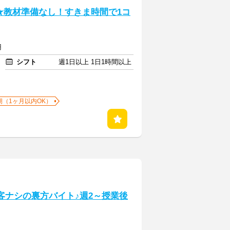
★教材準備なし！すきま時間で1コ
円
シフト
週1日以上 1日1時間以上
期（1ヶ月以内OK）
客ナシの裏方バイト♪週2～授業後