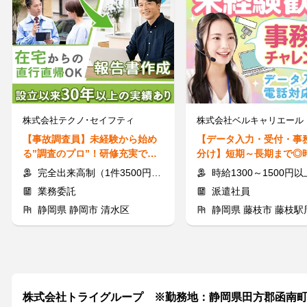
株式会社テクノ･セイフティ
【事故調査員】未経験から始め
【データ入力・受付・事
る”調査のプロ”！研修充実で安
分け】短期～長期まで◎時
心スタート！
0円以上のお仕事も★登
完全出来高制（1件3500円～）
時給1300～1500円以上＋交通
業務委託
派遣社員
静岡県 静岡市 清水区
静岡県 藤枝市 藤枝駅
株式会社トライグループ ※勤務地：静岡県田方郡函南