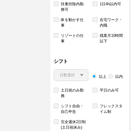
扶養控除内勤
1日4h以内可
務可
体を動かす仕
在宅ワーク・
事
内職
リゾートの仕
残業月10時間
事
以下
シフト
以上
以内
土日祝のみ勤
平日のみ可
務
シフト自由・
フレックスタ
自己申告
イム制
完全週休2日制
(土日祝休み)