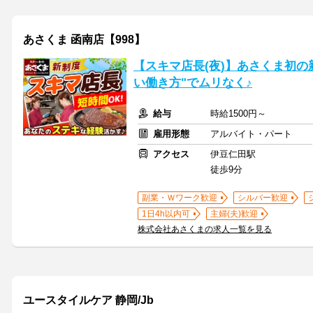
あさくま 函南店【998】
【スキマ店長(夜)】あさくま初の新
い働き方"でムリなく♪
給与
時給1500円～
雇用形態
アルバイト・パート
アクセス
伊豆仁田駅
徒歩9分
副業・Ｗワーク歓迎
シルバー歓迎
1日4h以内可
主婦(夫)歓迎
株式会社あさくまの求人一覧を見る
ユースタイルケア 静岡/Jb