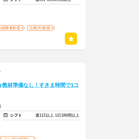
未経験者歓迎
主婦(夫)歓迎
町
★教材準備なし！すきま時間で1コ
円
シフト
週1日以上 1日1時間以上