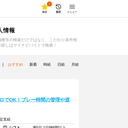
0
保存
履歴
メニュー
人情報
職種等の検索だけではなく、こだわり条件検
事探しはマイナビバイトで検索！
|
おすすめ
新着
時給
日給
月給
ロでOK！プレー時間の管理や巡
規定支給
シフト
週5日 1日8時間以上