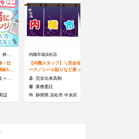
株式会社ベルキャリエール 静岡支店／【001】 ※勤務地：藤枝市
内職市場浜松店
アフターコール
務・仕
【内職スタッフ】＼完全在宅ワ
【受電対応】★
給150
ーク／シール貼りなど座ってで
宅"★お問合せ
録制
きるシンプル作業♪未経験OK★
全国どこでも勤
費支給
完全出来高制
【平日】時給1,226円以
業務委託
アルバイト
周辺
静岡県 浜松市 中央区
静岡県 静岡
町