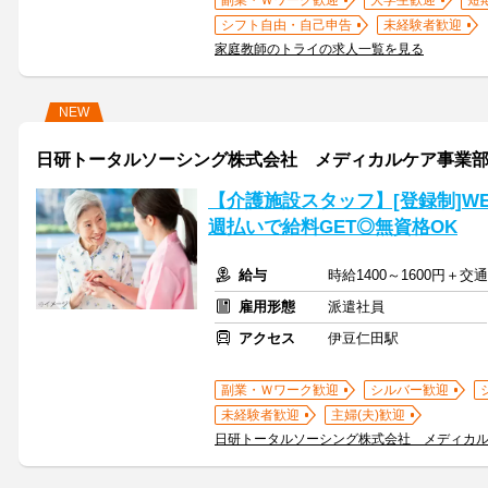
副業・Ｗワーク歓迎
大学生歓迎
短
シフト自由・自己申告
未経験者歓迎
家庭教師のトライの求人一覧を見る
NEW
日研トータルソーシング株式会社 メディカルケア事業部
【介護施設スタッフ】[登録制]W
週払いで給料GET◎無資格OK
給与
時給1400～1600円＋
雇用形態
派遣社員
アクセス
伊豆仁田駅
副業・Ｗワーク歓迎
シルバー歓迎
未経験者歓迎
主婦(夫)歓迎
日研トータルソーシング株式会社 メディカ